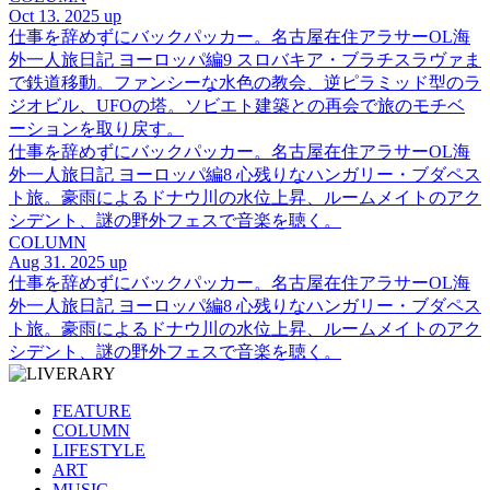
Oct 13. 2025 up
仕事を辞めずにバックパッカー。名古屋在住アラサーOL海
外一人旅日記 ヨーロッパ編9 スロバキア・ブラチスラヴァま
で鉄道移動。ファンシーな水色の教会、逆ピラミッド型のラ
ジオビル、UFOの塔。ソビエト建築との再会で旅のモチベ
ーションを取り戻す。
仕事を辞めずにバックパッカー。名古屋在住アラサーOL海
外一人旅日記 ヨーロッパ編8 心残りなハンガリー・ブダペス
ト旅。豪雨によるドナウ川の水位上昇、ルームメイトのアク
シデント、謎の野外フェスで音楽を聴く。
COLUMN
Aug 31. 2025 up
仕事を辞めずにバックパッカー。名古屋在住アラサーOL海
外一人旅日記 ヨーロッパ編8 心残りなハンガリー・ブダペス
ト旅。豪雨によるドナウ川の水位上昇、ルームメイトのアク
シデント、謎の野外フェスで音楽を聴く。
FEATURE
COLUMN
LIFESTYLE
ART
MUSIC