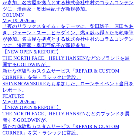
が参加。名古屋を拠点とする株式会社中村のコラムコンテン
ツに、漫画家・奥田亜紀子が新規参加。
COLUMN
May 19. 2026 up
「夜のリラックスタイム」をテーマに、柴田聡子、原田ちあ
き、ジェーン・スー、ヒャダイン、燃え殻ら錚々たる執筆陣
が参加。名古屋を拠点とする株式会社中村のコラムコンテン
ツに、漫画家・奥田亜紀子が新規参加。
【NEW OPEN＆REPORT】
THE NORTH FACE、HELLY HANSENなどのブランドを展
開するGOLDWINが、
新たな体験型カスタムサービス「REPAIR & CUSTOM
CORNER」を栄・ラシックに常設。
SHINKNOWNSUKEらも参加した、ローンチイベント当日を
レポート。
FEATURE
May 03. 2026 up
【NEW OPEN＆REPORT】
THE NORTH FACE、HELLY HANSENなどのブランドを展
開するGOLDWINが、
新たな体験型カスタムサービス「REPAIR & CUSTOM
CORNER」を栄・ラシックに常設。