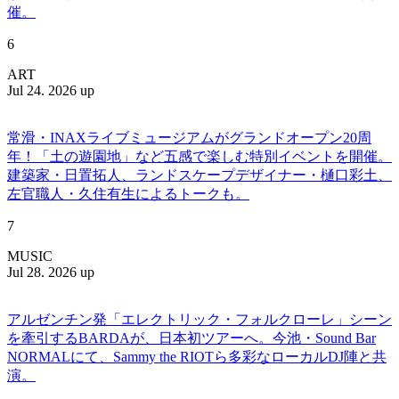
催。
6
ART
Jul 24. 2026 up
常滑・INAXライブミュージアムがグランドオープン20周
年！「土の遊園地」など五感で楽しむ特別イベントを開催。
建築家・日置拓人、ランドスケープデザイナー・樋口彩土、
左官職人・久住有生によるトークも。
7
MUSIC
Jul 28. 2026 up
アルゼンチン発「エレクトリック・フォルクローレ」シーン
を牽引するBARDAが、日本初ツアーへ。今池・Sound Bar
NORMALにて、Sammy the RIOTら多彩なローカルDJ陣と共
演。