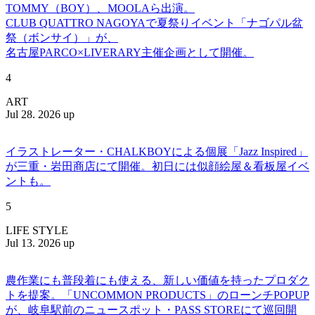
TOMMY（BOY）、MOOLAら出演。
CLUB QUATTRO NAGOYAで夏祭りイベント「ナゴパル盆
祭（ボンサイ）」が、
名古屋PARCO×LIVERARY主催企画として開催。
4
ART
Jul 28. 2026 up
イラストレーター・CHALKBOYによる個展「Jazz Inspired」
が三重・岩田商店にて開催。初日には似顔絵屋＆看板屋イベ
ントも。
5
LIFE STYLE
Jul 13. 2026 up
農作業にも普段着にも使える、新しい価値を持ったプロダク
トを提案。「UNCOMMON PRODUCTS」のローンチPOPUP
が、岐阜駅前のニュースポット・PASS STOREにて巡回開