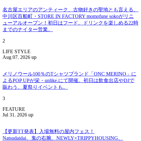
名古屋エリアのアンティーク、古物好きの聖地とも言える、
中川区百船町・STORE IN FACTORY momofune sokoがリニ
ューアルオープン！初日はフード、ドリンクを楽しめる22時
までのナイター営業。
2
LIFE STYLE
Aug 07. 2026 up
メリノウール100％のTシャツブランド「ONC MERINO」に
よるPOP UPが栄・unlike.にて開催。初日は飲食出店やDJで
賑わう、夏祭りイベントも。
3
FEATURE
Jul 31. 2026 up
【更新TT発表】入場無料の屋内フェス！
Natsudaidai、鬼の右腕、NEWLY×TRIPPYHOUSING、