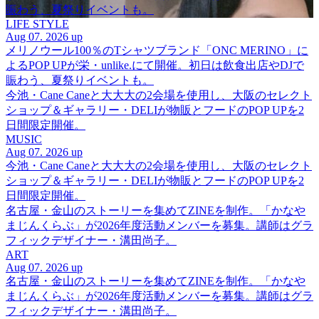
賑わう、夏祭りイベントも。
LIFE STYLE
Aug 07. 2026 up
メリノウール100％のTシャツブランド「ONC MERINO」に
よるPOP UPが栄・unlike.にて開催。初日は飲食出店やDJで
賑わう、夏祭りイベントも。
今池・Cane Caneと大大大の2会場を使用し、大阪のセレクト
ショップ＆ギャラリー・DELIが物販とフードのPOP UPを2
日間限定開催。
MUSIC
Aug 07. 2026 up
今池・Cane Caneと大大大の2会場を使用し、大阪のセレクト
ショップ＆ギャラリー・DELIが物販とフードのPOP UPを2
日間限定開催。
名古屋・金山のストーリーを集めてZINEを制作。「かなや
まじんくらぶ」が2026年度活動メンバーを募集。講師はグラ
フィックデザイナー・溝田尚子。
ART
Aug 07. 2026 up
名古屋・金山のストーリーを集めてZINEを制作。「かなや
まじんくらぶ」が2026年度活動メンバーを募集。講師はグラ
フィックデザイナー・溝田尚子。