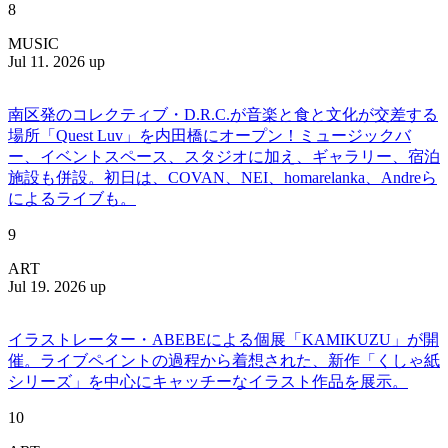
8
MUSIC
Jul 11. 2026 up
南区発のコレクティブ・D.R.C.が⾳楽と⾷と⽂化が交差する
場所「Quest Luv」を内田橋にオープン！ミュージックバ
ー、イベントスペース、スタジオに加え、ギャラリー、宿泊
施設も併設。初日は、COVAN、NEI、homarelanka、Andreら
によるライブも。
9
ART
Jul 19. 2026 up
イラストレーター・ABEBEによる個展「KAMIKUZU」が開
催。ライブペイントの過程から着想された、新作「くしゃ紙
シリーズ」を中心にキャッチーなイラスト作品を展示。
10