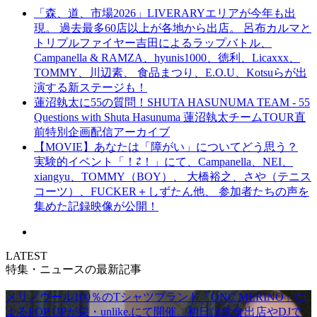
「森、道、市場2026」LIVERARYエリアが今年も出
現。 過去最多60店以上が各地から出店。 呂布カルマと
トリプルファイヤー吉田によるラップバトル、
Campanella & RAMZA、hyunis1000、徳利、Licaxxx、
TOMMY、川辺素、 食品まつり、E.O.U、Kotsuらが出
演する新ステージも！
蓮沼執太に55の質問！SHUTA HASUNUMA TEAM - 55
Questions with Shuta Hasunuma 蓮沼執太チームTOUR直
前特別企画配信アーカイブ
【MOVIE】あなたは「障がい」についてどう思う？
実験的イベント「！⇄！」にて、Campanella、NEI、
xiangyu、TOMMY（BOY）、 大橋裕之、さや（テニス
コーツ）、FUCKER＋しずたん他、 参加者たちの声を
集めた記録映像が公開！
LATEST
特集・ニュースの最新記事
メリノウール100％のTシャツブランド「ONC MERINO」に
よるPOP UPが栄・unlike.にて開催。初日は飲食出店やDJで