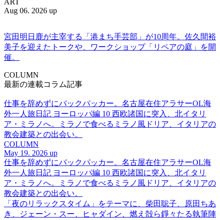
ART
Aug 06. 2026 up
宮田明日鹿が主宰する「港まち手芸部」が10周年。佐久間裕
美子を迎えたトークや、ワークショップ「リペアの庭」を開
催。
COLUMN
最新の連載コラム記事
仕事を辞めずにバックパッカー。名古屋在住アラサーOL海
外一人旅日記 ヨーロッパ編 10 西欧諸国に突入、北イタリ
ア・ミラノへ。ミラノで食べるミラノ風ドリア、イタリアの
教会建築との出会い。
COLUMN
May 19. 2026 up
仕事を辞めずにバックパッカー。名古屋在住アラサーOL海
外一人旅日記 ヨーロッパ編 10 西欧諸国に突入、北イタリ
ア・ミラノへ。ミラノで食べるミラノ風ドリア、イタリアの
教会建築との出会い。
「夜のリラックスタイム」をテーマに、柴田聡子、原田ちあ
き、ジェーン・スー、ヒャダイン、燃え殻ら錚々たる執筆陣