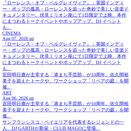
『ローレンス・オブ・ベルグレイヴィア』：英国インディ
ー・ポップの孤高・ローレンスを追った奇妙で美しい音楽ド
キュメンタリー。伏見ミリオン座にて1日限定で上映。本作
にまつわるトークイベントやポップアップ、DJ イベント
も。
CINEMA
Aug 07. 2026 up
『ローレンス・オブ・ベルグレイヴィア』：英国インディ
ー・ポップの孤高・ローレンスを追った奇妙で美しい音楽ド
キュメンタリー。伏見ミリオン座にて1日限定で上映。本作
にまつわるトークイベントやポップアップ、DJ イベント
も。
宮田明日鹿が主宰する「港まち手芸部」が10周年。佐久間裕
美子を迎えたトークや、ワークショップ「リペアの庭」を開
催。
ART
Aug 06. 2026 up
宮田明日鹿が主宰する「港まち手芸部」が10周年。佐久間裕
美子を迎えたトークや、ワークショップ「リペアの庭」を開
催。
サンフランシスコ・ベイエリアを代表するレジェンドの一
人、DJ GARTHが新栄・CLUB MAGOに登場。