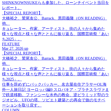
SHINKNOWNSUKEらも参加した、ローンチイベント当日を
レポート。
【SPECIAL REPORT】
大橋裕之、鷲尾友公、Barrack、黒田義隆（ON READING）
他、
キュレーター、作家、アーティスト、街の人々から集めた
様々な視点と様々な声とともに振り返る、国際芸術祭「あい
ち2025」。
FEATURE
Mar 27. 2026 up
【SPECIAL REPORT】
大橋裕之、鷲尾友公、Barrack、黒田義隆（ON READING）
他、
キュレーター、作家、アーティスト、街の人々から集めた
様々な視点と様々な声とともに振り返る、国際芸術祭「あい
ち2025」。
仕事を辞めずにバックパッカー。名古屋在住アラサーOL海
外一人旅日記 ヨーロッパ編9 スロバキア・ブラチスラヴァま
で鉄道移動。ファンシーな水色の教会、逆ピラミッド型のラ
ジオビル、UFOの塔。ソビエト建築との再会で旅のモチベ
ーションを取り戻す。
COLUMN