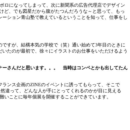
ロボロになってしまって、次に新聞系の広告代理店でデザイン
すけど、でも図星だから腹がたつんだろうな～と思って、もっ
レーション青山塾で教えているということを知って、仕事をし
のですが、結構本気の学校で（笑）通い始めて3年目のときに
ただいたのが最初で、徐々にイラストのお仕事をいただけるよう
ナーさんだと思います。。。 当時はコンペとかも出してたん
フランス企画のZINEのイベントに誘ってもらって、そこで
た全然違って、どんな人が手にとってくれるのかが目に見える
らは、有り難いことに毎年個展を開催することができています。