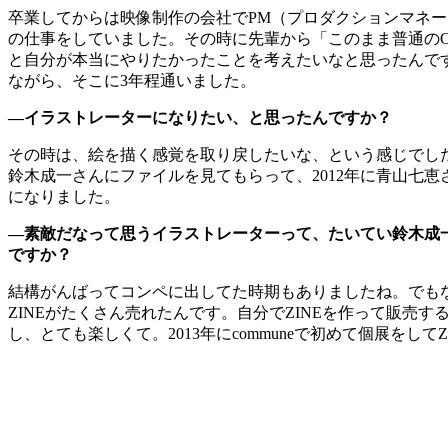
卒業してからは映像制作の会社でPM（プロダクションマネ
の仕事をしていました。その時に先輩から「このまま普通の
と自分が本当にやりたかったことを考えたいなと思ったんで
ながら、そこに3年程通いました。
―イラストレーターになりたい、と思ったんですか？
その時は、絵を描く感覚を取り戻したいな、という感じでし
鈴木成一さんにファイルを見てもらって、2012年に青山七
になりました。
―素敵だなって思うイラストレーターって、たいてい鈴木成
ですか？
結構がんばってコンペに出してた時期もありましたね。でもなか
ZINEがたくさん売れたんです。自分でZINEを作って販
し、とても楽しくて。2013年にcommuneで初めて個展をして