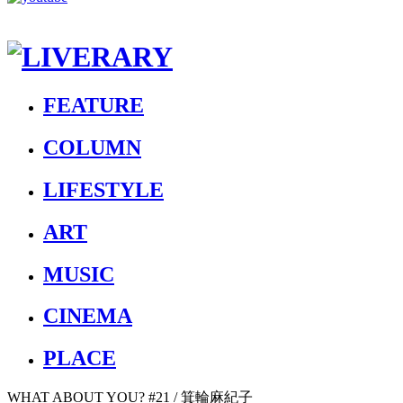
FEATURE
COLUMN
LIFESTYLE
ART
MUSIC
CINEMA
PLACE
WHAT ABOUT YOU? #21 / 箕輪麻紀子