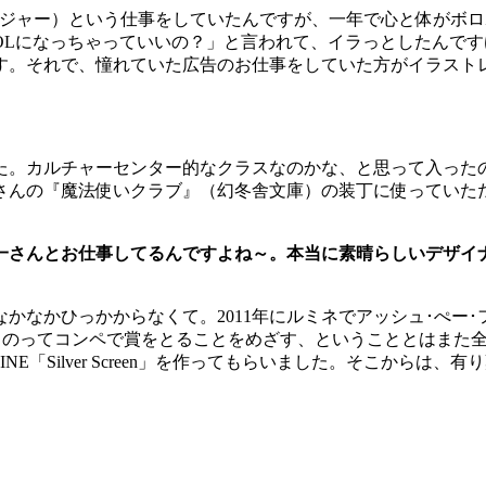
ージャー）という仕事をしていたんですが、一年で心と体がボ
OLになっちゃっていいの？」と言われて、イラっとしたんで
す。それで、憧れていた広告のお仕事をしていた方がイラスト
た。カルチャーセンター的なクラスなのかな、と思って入った
恵さんの『魔法使いクラブ』（幻冬舎文庫）の装丁に使ってい
一さんとお仕事してるんですよね～。本当に素晴らしいデザイ
なかひっかからなくて。2011年にルミネでアッシュ･ぺー･
売するのってコンペで賞をとることをめざす、ということとはま
ZINE「Silver Screen」を作ってもらいました。そこか