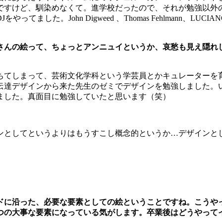
ですけど、馴染めなくて。進学校だったので、それが勉強以外
ました。John Digweed 、Thomas Fehlmann、L
さんの絵って、ちょっとアンニュイというか、哀愁も見え隠れ
ちてしまって、芸術文化学科という学芸員とかキュレーターを
伝達デザインから来た先生のゼミでデザインを勉強しました。
ました。真面目に勉強していたと思います（笑）
ンとしてというよりはもうすこし概念的というか…デザインと
ドに沿った、必要な要素としての絵ということですね。こうや
つの大事な要素になっている気がします。卒業後はどうやって