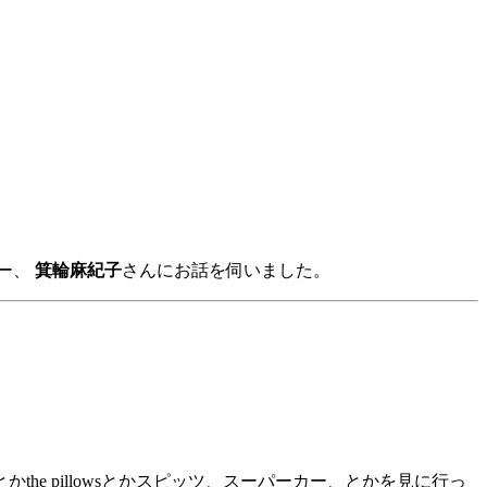
ター、
箕輪麻紀子
さんにお話を伺いました。
 pillowsとかスピッツ、スーパーカー、とかを見に行っ