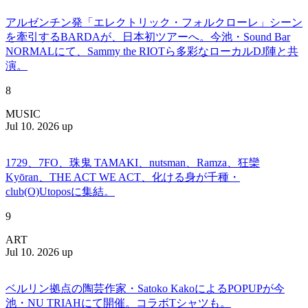
アルゼンチン発「エレクトリック・フォルクローレ」シーン
を牽引するBARDAが、日本初ツアーへ。今池・Sound Bar
NORMALにて、Sammy the RIOTら多彩なローカルDJ陣と共
演。
8
MUSIC
Jul 10. 2026 up
1729、7FO、珠鬼 TAMAKI、nutsman、Ramza、狂欒
Kyōran、THE ACT WE ACT、化ける身が千種・
club(O)Utoposに集結。
9
ART
Jul 10. 2026 up
ベルリン拠点の陶芸作家・Satoko KakoによるPOPUPが今
池・NU TRIAHにて開催。コラボTシャツも。