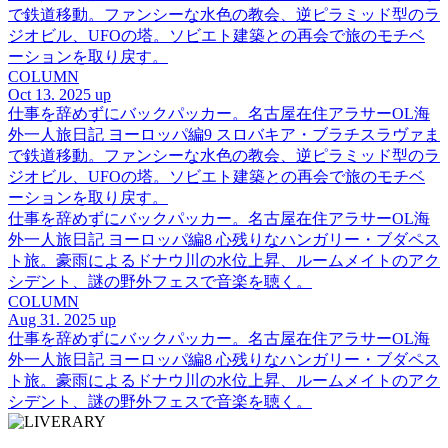
で鉄道移動。ファンシーな水色の教会、逆ピラミッド型のラ
ジオビル、UFOの塔。ソビエト建築との再会で旅のモチベ
ーションを取り戻す。
COLUMN
Oct 13. 2025 up
仕事を辞めずにバックパッカー。名古屋在住アラサーOL海
外一人旅日記 ヨーロッパ編9 スロバキア・ブラチスラヴァま
で鉄道移動。ファンシーな水色の教会、逆ピラミッド型のラ
ジオビル、UFOの塔。ソビエト建築との再会で旅のモチベ
ーションを取り戻す。
仕事を辞めずにバックパッカー。名古屋在住アラサーOL海
外一人旅日記 ヨーロッパ編8 心残りなハンガリー・ブダペス
ト旅。豪雨によるドナウ川の水位上昇、ルームメイトのアク
シデント、謎の野外フェスで音楽を聴く。
COLUMN
Aug 31. 2025 up
仕事を辞めずにバックパッカー。名古屋在住アラサーOL海
外一人旅日記 ヨーロッパ編8 心残りなハンガリー・ブダペス
ト旅。豪雨によるドナウ川の水位上昇、ルームメイトのアク
シデント、謎の野外フェスで音楽を聴く。