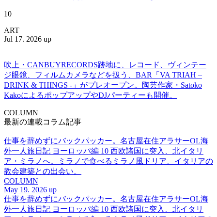
10
ART
Jul 17. 2026 up
吹上・CANBUYRECORDS跡地に、レコード、ヴィンテー
ジ眼鏡、フィルムカメラなどを扱う、BAR「VA TRIAH –
DRINK & THINGS -」がプレオープン。陶芸作家・Satoko
KakoによるポップアップやDJパーティーも開催。
COLUMN
最新の連載コラム記事
仕事を辞めずにバックパッカー。名古屋在住アラサーOL海
外一人旅日記 ヨーロッパ編 10 西欧諸国に突入、北イタリ
ア・ミラノへ。ミラノで食べるミラノ風ドリア、イタリアの
教会建築との出会い。
COLUMN
May 19. 2026 up
仕事を辞めずにバックパッカー。名古屋在住アラサーOL海
外一人旅日記 ヨーロッパ編 10 西欧諸国に突入、北イタリ