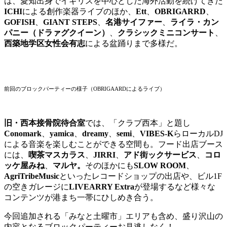
は、愛知出身でイギリスを中心とした海外活動を続けてきた
ICHI
による創作楽器ライブのほか、
Ett
、
OBRIGARRD
、
GOFISH
、
GIANT STEPS
、
名港サイファー
、
ライラ・カン
パニー（ドラァグクイーン）
、
クラシックミニコンサート
、
西築地学区女性会有志
による盆踊りまで多様だ。
前回のブロックパーティーの様子（OBRIGAARDによるライブ）
旧・西本接骨院待合室
では、「クラブ西本」と題し
Conomark
、
yamica
、
dreamy
、
semi
、
VIBES-K
らローカルDJ
による音楽を楽しむことができる空間も。フード出店ブース
には、
喫茶マスカラス
、
JIRRI
、
アド街ックサービス
、
コロ
ッケ屋みね
、
マルヤ。
そのほかにも
SLOW ROOM
、
AgriTribeMusic
といったレコードショップの出店や、ビル1F
の空きガレージに
LIVEARRY Extra
が登場するなど様々な
コンテンツが港まち一帯にひしめき合う。
今回追加される「みなと土曜市」エリアも含め、盛り沢山の
内容となるブロックパーティーお見逃しなく！