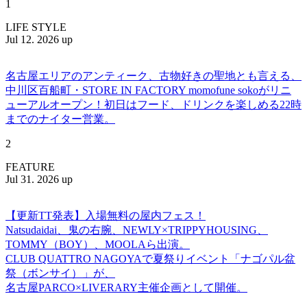
1
LIFE STYLE
Jul 12. 2026 up
名古屋エリアのアンティーク、古物好きの聖地とも言える、
中川区百船町・STORE IN FACTORY momofune sokoがリニ
ューアルオープン！初日はフード、ドリンクを楽しめる22時
までのナイター営業。
2
FEATURE
Jul 31. 2026 up
【更新TT発表】入場無料の屋内フェス！
Natsudaidai、鬼の右腕、NEWLY×TRIPPYHOUSING、
TOMMY（BOY）、MOOLAら出演。
CLUB QUATTRO NAGOYAで夏祭りイベント「ナゴパル盆
祭（ボンサイ）」が、
名古屋PARCO×LIVERARY主催企画として開催。