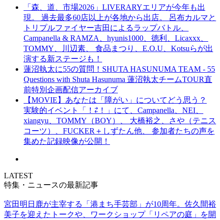
「森、道、市場2026」LIVERARYエリアが今年も出
現。 過去最多60店以上が各地から出店。 呂布カルマと
トリプルファイヤー吉田によるラップバトル、
Campanella & RAMZA、hyunis1000、徳利、Licaxxx、
TOMMY、川辺素、 食品まつり、E.O.U、Kotsuらが出
演する新ステージも！
蓮沼執太に55の質問！SHUTA HASUNUMA TEAM - 55
Questions with Shuta Hasunuma 蓮沼執太チームTOUR直
前特別企画配信アーカイブ
【MOVIE】あなたは「障がい」についてどう思う？
実験的イベント「！⇄！」にて、Campanella、NEI、
xiangyu、TOMMY（BOY）、 大橋裕之、さや（テニス
コーツ）、FUCKER＋しずたん他、 参加者たちの声を
集めた記録映像が公開！
LATEST
特集・ニュースの最新記事
宮田明日鹿が主宰する「港まち手芸部」が10周年。佐久間裕
美子を迎えたトークや、ワークショップ「リペアの庭」を開