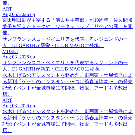
催。
ART
Aug 06. 2026 up
宮田明日鹿が主宰する「港まち手芸部」が10周年。佐久間裕
美子を迎えたトークや、ワークショップ「リペアの庭」を開
催。
サンフランシスコ・ベイエリアを代表するレジェンドの一
人、DJ GARTHが新栄・CLUB MAGOに登場。
MUSIC
Aug 03. 2026 up
サンフランシスコ・ベイエリアを代表するレジェンドの一
人、DJ GARTHが新栄・CLUB MAGOに登場。
水木しげるのアシスタントを務めた、劇画家・土屋慎吾によ
る新刊「ゲゲゲのアシスタント〜つげ義春追悼本〜」の発売
記念イベントが金城市場にて開催。物販、フードも多数出
店。
ART
Aug 03. 2026 up
水木しげるのアシスタントを務めた、劇画家・土屋慎吾によ
る新刊「ゲゲゲのアシスタント〜つげ義春追悼本〜」の発売
記念イベントが金城市場にて開催。物販、フードも多数出
店。