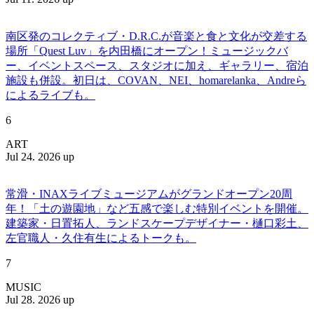
南区発のコレクティブ・D.R.C.が⾳楽と⾷と⽂化が交差する
場所「Quest Luv」を内田橋にオープン！ミュージックバ
ー、イベントスペース、スタジオに加え、ギャラリー、宿泊
施設も併設。初日は、COVAN、NEI、homarelanka、Andreら
によるライブも。
6
ART
Jul 24. 2026 up
常滑・INAXライブミュージアムがグランドオープン20周
年！「土の遊園地」など五感で楽しむ特別イベントを開催。
建築家・日置拓人、ランドスケープデザイナー・樋口彩土、
左官職人・久住有生によるトークも。
7
MUSIC
Jul 28. 2026 up