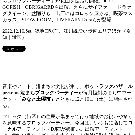
ちブロックパーティー」が範囲を拡張し開催。ICHI、
GOFISH、OBRIGARRDら出演。さらにサイファー、ドラァ
グクイーン、盆踊りも！出店にはコロッケ屋みね、喫茶マス
カラス、SLOW ROOM、LIVERARY Extraらが登場。
2022.12.10.Sat | 築地口駅前、江川線沿い歩道エリアほか（愛
知｜港区）
音楽やアート、港まちの文化が集う、
ポットラックバザール
presents 港まちブロックパーティー
が毎月恒例のまち中マー
ケット
「みなと土曜市」
とともに12月10日（土）に開催され
る。
ブロック（街区）の住民が集まって行う地域のお祝いや祭り
を意味するブロックパーティー。今回は、いつもに増してロ
ーカルアーティスト・DJ陣が勢揃い。出演アーティスト