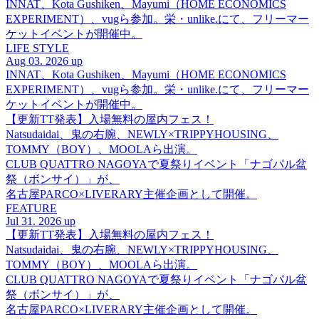
INNAT、Kota Gushiken、Mayumi（HOME ECONOMICS
EXPERIMENT）、vugら参加。栄・unlike.にて、フリーマー
ケットイベントが開催中。
LIFE STYLE
Aug 03. 2026 up
INNAT、Kota Gushiken、Mayumi（HOME ECONOMICS
EXPERIMENT）、vugら参加。栄・unlike.にて、フリーマー
ケットイベントが開催中。
【更新TT発表】入場無料の屋内フェス！
Natsudaidai、鬼の右腕、NEWLY×TRIPPYHOUSING、
TOMMY（BOY）、MOOLAら出演。
CLUB QUATTRO NAGOYAで夏祭りイベント「ナゴパル盆
祭（ボンサイ）」が、
名古屋PARCO×LIVERARY主催企画として開催。
FEATURE
Jul 31. 2026 up
【更新TT発表】入場無料の屋内フェス！
Natsudaidai、鬼の右腕、NEWLY×TRIPPYHOUSING、
TOMMY（BOY）、MOOLAら出演。
CLUB QUATTRO NAGOYAで夏祭りイベント「ナゴパル盆
祭（ボンサイ）」が、
名古屋PARCO×LIVERARY主催企画として開催。