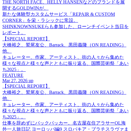
THE NORTH FACE、HELLY HANSENなどのブランドを展
開するGOLDWINが、
新たな体験型カスタムサービス「REPAIR & CUSTOM
CORNER」を栄・ラシックに常設。
SHINKNOWNSUKEらも参加した、ローンチイベント当日を
レポート。
【SPECIAL REPORT】
大橋裕之、鷲尾友公、Barrack、黒田義隆（ON READING）
他、
キュレーター、作家、アーティスト、街の人々から集めた
様々な視点と様々な声とともに振り返る、国際芸術祭「あい
ち2025」。
FEATURE
Mar 27. 2026 up
【SPECIAL REPORT】
大橋裕之、鷲尾友公、Barrack、黒田義隆（ON READING）
他、
キュレーター、作家、アーティスト、街の人々から集めた
様々な視点と様々な声とともに振り返る、国際芸術祭「あい
ち2025」。
仕事を辞めずにバックパッカー。名古屋在住アラサーOL海
外一人旅日記 ヨーロッパ編9 スロバキア・ブラチスラヴァま