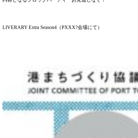
LIVERARY Extra Season4（PXXX?会場にて）