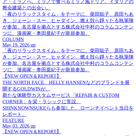
ア・ミラノへ。ミラノで食べるミラノ風ドリア、イタリアの
教会建築との出会い。
「夜のリラックスタイム」をテーマに、柴田聡子、原田ちあ
き、ジェーン・スー、ヒャダイン、燃え殻ら錚々たる執筆陣
が参加。名古屋を拠点とする株式会社中村のコラムコンテン
ツに、漫画家・奥田亜紀子が新規参加。
COLUMN
May 19. 2026 up
「夜のリラックスタイム」をテーマに、柴田聡子、原田ちあ
き、ジェーン・スー、ヒャダイン、燃え殻ら錚々たる執筆陣
が参加。名古屋を拠点とする株式会社中村のコラムコンテン
ツに、漫画家・奥田亜紀子が新規参加。
【NEW OPEN＆REPORT】
THE NORTH FACE、HELLY HANSENなどのブランドを展
開するGOLDWINが、
新たな体験型カスタムサービス「REPAIR & CUSTOM
CORNER」を栄・ラシックに常設。
SHINKNOWNSUKEらも参加した、ローンチイベント当日を
レポート。
FEATURE
May 03. 2026 up
【NEW OPEN＆REPORT】