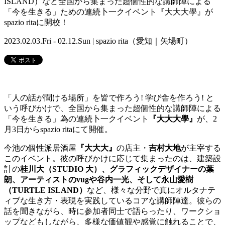
ISLAND）など全国から集まった超個性的な講師陣による
「今を生きる」ための連続卜一クイベント『大大大學』が
spazio ritaに開校！
2023.02.03.Fri - 02.12.Sun | spazio rita（愛知｜矢場町）
「人の話が聞ける場所」を皆で作ろう! 学び舎を作ろう! と
いう呼びかけで、全国から集まった超個性的な講師陣による
「今を生きる」為の連続卜一クイベント
『大大大學』
が、2
月3日からspazio ritaにて開催。
今池の個性派居酒屋
『大大大』
の店主・
吉村大地
が主宰する
このイベント。彼の呼びかけに応じて集まったのは、建築設
計の
桂川大（STUDIO 大）、グラフィックデザイナーの葉
朗、アーティストのvugや谷内一光、そして永山愛樹
（TURTLE ISLAND）
など、様々な分野で真にオルタナテ
ィブな生き方・表現を実践しているコアな講師陣達。彼らの
話を聞きながら、時に参加者同士で語らったり、ワークショ
ップなどもしながら、多様な価値観や感覚に触れることで、