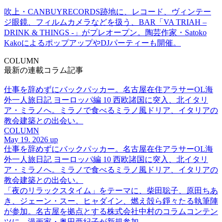
吹上・CANBUYRECORDS跡地に、レコード、ヴィンテー
ジ眼鏡、フィルムカメラなどを扱う、BAR「VA TRIAH –
DRINK & THINGS -」がプレオープン。陶芸作家・Satoko
KakoによるポップアップやDJパーティーも開催。
COLUMN
最新の連載コラム記事
仕事を辞めずにバックパッカー。名古屋在住アラサーOL海
外一人旅日記 ヨーロッパ編 10 西欧諸国に突入、北イタリ
ア・ミラノへ。ミラノで食べるミラノ風ドリア、イタリアの
教会建築との出会い。
COLUMN
May 19. 2026 up
仕事を辞めずにバックパッカー。名古屋在住アラサーOL海
外一人旅日記 ヨーロッパ編 10 西欧諸国に突入、北イタリ
ア・ミラノへ。ミラノで食べるミラノ風ドリア、イタリアの
教会建築との出会い。
「夜のリラックスタイム」をテーマに、柴田聡子、原田ちあ
き、ジェーン・スー、ヒャダイン、燃え殻ら錚々たる執筆陣
が参加。名古屋を拠点とする株式会社中村のコラムコンテン
ツに、漫画家・奥田亜紀子が新規参加。