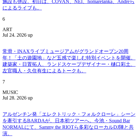
施設も併設。初日は、COVAN、NEI、homarelanka、Andreら
によるライブも。
6
ART
Jul 24. 2026 up
常滑・INAXライブミュージアムがグランドオープン20周
年！「土の遊園地」など五感で楽しむ特別イベントを開催。
建築家・日置拓人、ランドスケープデザイナー・樋口彩土、
左官職人・久住有生によるトークも。
7
MUSIC
Jul 28. 2026 up
アルゼンチン発「エレクトリック・フォルクローレ」シーン
を牽引するBARDAが、日本初ツアーへ。今池・Sound Bar
NORMALにて、Sammy the RIOTら多彩なローカルDJ陣と共
演。