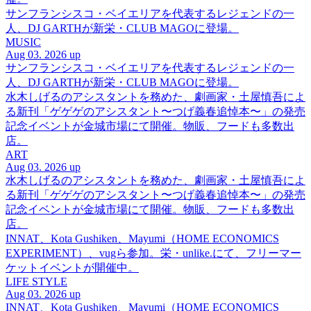
サンフランシスコ・ベイエリアを代表するレジェンドの一
人、DJ GARTHが新栄・CLUB MAGOに登場。
MUSIC
Aug 03. 2026 up
サンフランシスコ・ベイエリアを代表するレジェンドの一
人、DJ GARTHが新栄・CLUB MAGOに登場。
水木しげるのアシスタントを務めた、劇画家・土屋慎吾によ
る新刊「ゲゲゲのアシスタント〜つげ義春追悼本〜」の発売
記念イベントが金城市場にて開催。物販、フードも多数出
店。
ART
Aug 03. 2026 up
水木しげるのアシスタントを務めた、劇画家・土屋慎吾によ
る新刊「ゲゲゲのアシスタント〜つげ義春追悼本〜」の発売
記念イベントが金城市場にて開催。物販、フードも多数出
店。
INNAT、Kota Gushiken、Mayumi（HOME ECONOMICS
EXPERIMENT）、vugら参加。栄・unlike.にて、フリーマー
ケットイベントが開催中。
LIFE STYLE
Aug 03. 2026 up
INNAT、Kota Gushiken、Mayumi（HOME ECONOMICS