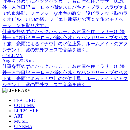
仕事を辞めずにバックパッカー。名古屋在住アラサーOL海
外一人旅日記 ヨーロッパ編9 スロバキア・ブラチスラヴァま
で鉄道移動。ファンシーな水色の教会、逆ピラミッド型のラ
ジオビル、UFOの塔。ソビエト建築との再会で旅のモチベ
ーションを取り戻す。
仕事を辞めずにバックパッカー。名古屋在住アラサーOL海
外一人旅日記 ヨーロッパ編8 心残りなハンガリー・ブダペス
ト旅。豪雨によるドナウ川の水位上昇、ルームメイトのアク
シデント、謎の野外フェスで音楽を聴く。
COLUMN
Aug 31. 2025 up
仕事を辞めずにバックパッカー。名古屋在住アラサーOL海
外一人旅日記 ヨーロッパ編8 心残りなハンガリー・ブダペス
ト旅。豪雨によるドナウ川の水位上昇、ルームメイトのアク
シデント、謎の野外フェスで音楽を聴く。
FEATURE
COLUMN
LIFESTYLE
ART
MUSIC
CINEMA