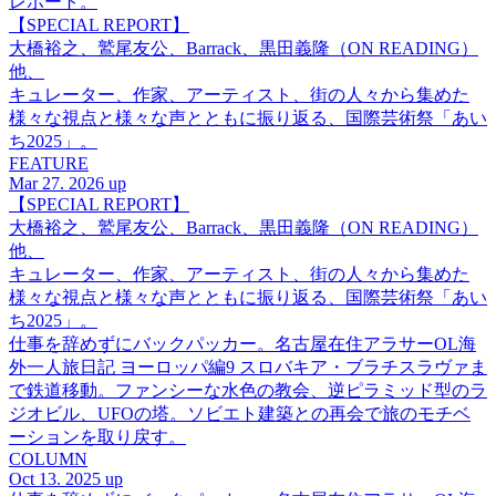
レポート。
【SPECIAL REPORT】
大橋裕之、鷲尾友公、Barrack、黒田義隆（ON READING）
他、
キュレーター、作家、アーティスト、街の人々から集めた
様々な視点と様々な声とともに振り返る、国際芸術祭「あい
ち2025」。
FEATURE
Mar 27. 2026 up
【SPECIAL REPORT】
大橋裕之、鷲尾友公、Barrack、黒田義隆（ON READING）
他、
キュレーター、作家、アーティスト、街の人々から集めた
様々な視点と様々な声とともに振り返る、国際芸術祭「あい
ち2025」。
仕事を辞めずにバックパッカー。名古屋在住アラサーOL海
外一人旅日記 ヨーロッパ編9 スロバキア・ブラチスラヴァま
で鉄道移動。ファンシーな水色の教会、逆ピラミッド型のラ
ジオビル、UFOの塔。ソビエト建築との再会で旅のモチベ
ーションを取り戻す。
COLUMN
Oct 13. 2025 up