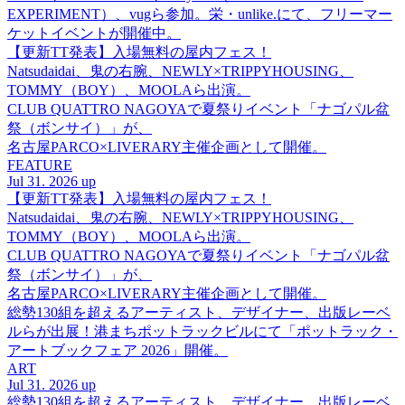
EXPERIMENT）、vugら参加。栄・unlike.にて、フリーマー
ケットイベントが開催中。
【更新TT発表】入場無料の屋内フェス！
Natsudaidai、鬼の右腕、NEWLY×TRIPPYHOUSING、
TOMMY（BOY）、MOOLAら出演。
CLUB QUATTRO NAGOYAで夏祭りイベント「ナゴパル盆
祭（ボンサイ）」が、
名古屋PARCO×LIVERARY主催企画として開催。
FEATURE
Jul 31. 2026 up
【更新TT発表】入場無料の屋内フェス！
Natsudaidai、鬼の右腕、NEWLY×TRIPPYHOUSING、
TOMMY（BOY）、MOOLAら出演。
CLUB QUATTRO NAGOYAで夏祭りイベント「ナゴパル盆
祭（ボンサイ）」が、
名古屋PARCO×LIVERARY主催企画として開催。
総勢130組を超えるアーティスト、デザイナー、出版レーベ
ルらが出展！港まちポットラックビルにて「ポットラック・
アートブックフェア 2026」開催。
ART
Jul 31. 2026 up
総勢130組を超えるアーティスト、デザイナー、出版レーベ