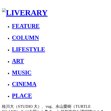
FEATURE
COLUMN
LIFESTYLE
ART
MUSIC
CINEMA
PLACE
桂川大（STUDIO 大）、vug、永山愛樹（TURTLE