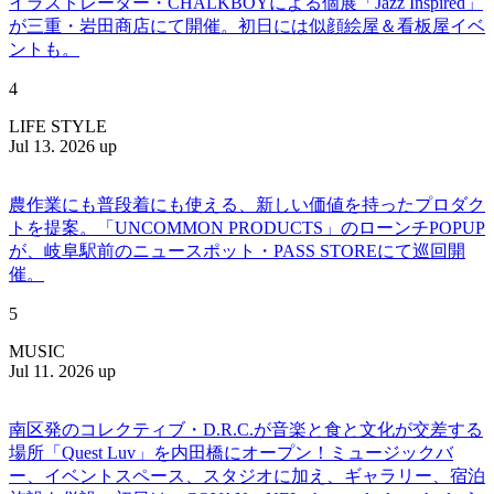
イラストレーター・CHALKBOYによる個展「Jazz Inspired」
が三重・岩田商店にて開催。初日には似顔絵屋＆看板屋イベ
ントも。
4
LIFE STYLE
Jul 13. 2026 up
農作業にも普段着にも使える、新しい価値を持ったプロダク
トを提案。「UNCOMMON PRODUCTS」のローンチPOPUP
が、岐阜駅前のニュースポット・PASS STOREにて巡回開
催。
5
MUSIC
Jul 11. 2026 up
南区発のコレクティブ・D.R.C.が⾳楽と⾷と⽂化が交差する
場所「Quest Luv」を内田橋にオープン！ミュージックバ
ー、イベントスペース、スタジオに加え、ギャラリー、宿泊