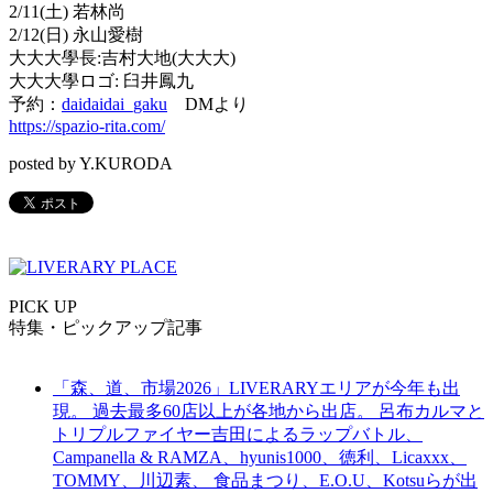
2/11(土) 若林尚
2/12(日) 永山愛樹
大大大學長:吉村大地(大大大)
大大大學ロゴ: 臼井鳳九
予約：
daidaidai_gaku
DMより
https://spazio-rita.com/
posted by Y.KURODA
PICK UP
特集・ピックアップ記事
「森、道、市場2026」LIVERARYエリアが今年も出
現。 過去最多60店以上が各地から出店。 呂布カルマと
トリプルファイヤー吉田によるラップバトル、
Campanella & RAMZA、hyunis1000、徳利、Licaxxx、
TOMMY、川辺素、 食品まつり、E.O.U、Kotsuらが出