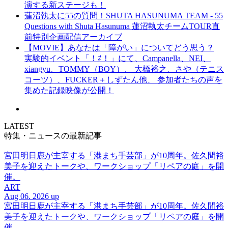
演する新ステージも！
蓮沼執太に55の質問！SHUTA HASUNUMA TEAM - 55
Questions with Shuta Hasunuma 蓮沼執太チームTOUR直
前特別企画配信アーカイブ
【MOVIE】あなたは「障がい」についてどう思う？
実験的イベント「！⇄！」にて、Campanella、NEI、
xiangyu、TOMMY（BOY）、 大橋裕之、さや（テニス
コーツ）、FUCKER＋しずたん他、 参加者たちの声を
集めた記録映像が公開！
LATEST
特集・ニュースの最新記事
宮田明日鹿が主宰する「港まち手芸部」が10周年。佐久間裕
美子を迎えたトークや、ワークショップ「リペアの庭」を開
催。
ART
Aug 06. 2026 up
宮田明日鹿が主宰する「港まち手芸部」が10周年。佐久間裕
美子を迎えたトークや、ワークショップ「リペアの庭」を開
催。