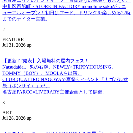
名古屋エリアのアンティーク、古物好きの聖地とも言える、
中川区百船町・STORE IN FACTORY momofune sokoがリニ
ューアルオープン！初日はフード、ドリンクを楽しめる22時
までのナイター営業。
2
FEATURE
Jul 31. 2026 up
【更新TT発表】入場無料の屋内フェス！
Natsudaidai、鬼の右腕、NEWLY×TRIPPYHOUSING、
TOMMY（BOY）、MOOLAら出演。
CLUB QUATTRO NAGOYAで夏祭りイベント「ナゴパル盆
祭（ボンサイ）」が、
名古屋PARCO×LIVERARY主催企画として開催。
3
ART
Jul 28. 2026 up