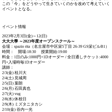
この「今」をどうやって生きていくのかを改めて考えていく
イベントとなる。
イベント情報
2023年2月3日(金)～12(日)
大大大學 ～2023年度オープンスクール～
会場：spazio rita（名古屋市中区栄5丁目 26-39 GS栄ビルB1）
時間： 開場:18:30 授業開始:19:00
料金：1日のみ:1000円+1Dオーダー / 全日通しチケット:4000
円+入場時毎1Dオーダー
講師：
2/3(金) 桂川大
2/4(土) 見城周
2/5(日) 葉朗
2/6(月) 石田真也
2/7(火) vug
2/8(水) 休校日
2/9(木) ミズタニタカシ
2/10(金) 谷内一光