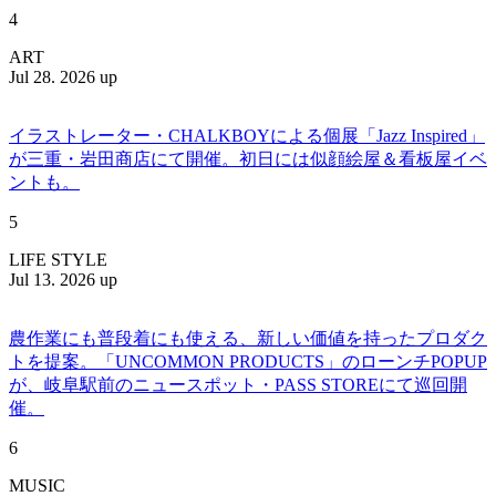
4
ART
Jul 28. 2026 up
イラストレーター・CHALKBOYによる個展「Jazz Inspired」
が三重・岩田商店にて開催。初日には似顔絵屋＆看板屋イベ
ントも。
5
LIFE STYLE
Jul 13. 2026 up
農作業にも普段着にも使える、新しい価値を持ったプロダク
トを提案。「UNCOMMON PRODUCTS」のローンチPOPUP
が、岐阜駅前のニュースポット・PASS STOREにて巡回開
催。
6
MUSIC