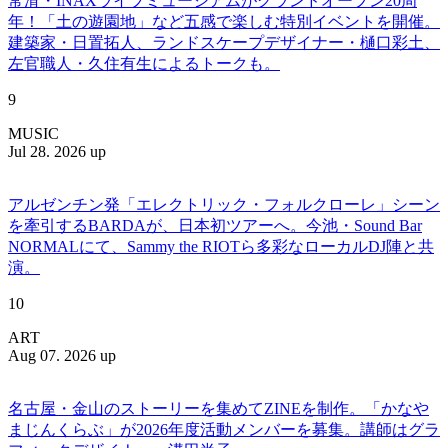
常滑・INAXライブミュージアムがグランドオープン20周
年！「土の遊園地」など五感で楽しむ特別イベントを開催。
建築家・日置拓人、ランドスケープデザイナー・樋口彩土、
左官職人・久住有生によるトークも。
9
MUSIC
Jul 28. 2026 up
アルゼンチン発「エレクトリック・フォルクローレ」シーン
を牽引するBARDAが、日本初ツアーへ。今池・Sound Bar
NORMALにて、Sammy the RIOTら多彩なローカルDJ陣と共
演。
10
ART
Aug 07. 2026 up
名古屋・金山のストーリーを集めてZINEを制作。「かなや
まじんくらぶ」が2026年度活動メンバーを募集。講師はグラ