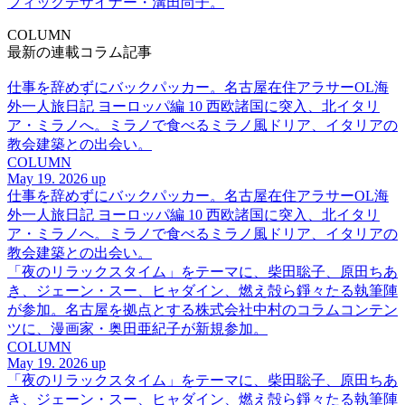
フィックデザイナー・溝田尚子。
COLUMN
最新の連載コラム記事
仕事を辞めずにバックパッカー。名古屋在住アラサーOL海
外一人旅日記 ヨーロッパ編 10 西欧諸国に突入、北イタリ
ア・ミラノへ。ミラノで食べるミラノ風ドリア、イタリアの
教会建築との出会い。
COLUMN
May 19. 2026 up
仕事を辞めずにバックパッカー。名古屋在住アラサーOL海
外一人旅日記 ヨーロッパ編 10 西欧諸国に突入、北イタリ
ア・ミラノへ。ミラノで食べるミラノ風ドリア、イタリアの
教会建築との出会い。
「夜のリラックスタイム」をテーマに、柴田聡子、原田ちあ
き、ジェーン・スー、ヒャダイン、燃え殻ら錚々たる執筆陣
が参加。名古屋を拠点とする株式会社中村のコラムコンテン
ツに、漫画家・奥田亜紀子が新規参加。
COLUMN
May 19. 2026 up
「夜のリラックスタイム」をテーマに、柴田聡子、原田ちあ
き、ジェーン・スー、ヒャダイン、燃え殻ら錚々たる執筆陣