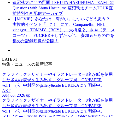
蓮沼執太に55の質問！SHUTA HASUNUMA TEAM - 55
Questions with Shuta Hasunuma 蓮沼執太チームTOUR直
前特別企画配信アーカイブ
【MOVIE】あなたは「障がい」についてどう思う？
実験的イベント「！⇄！」にて、Campanella、NEI、
xiangyu、TOMMY（BOY）、 大橋裕之、さや（テニス
コーツ）、FUCKER＋しずたん他、 参加者たちの声を
集めた記録映像が公開！
LATEST
特集・ニュースの最新記事
グラフィックデザイナーやイラストレーター8名が紙を使用
した多彩な表現を生み出す。グループ展「ON/PAPER
vol.1」が、中村区のgallery&cafe EUREKAにて開催中。
ART
Aug 08. 2026 up
グラフィックデザイナーやイラストレーター8名が紙を使用
した多彩な表現を生み出す。グループ展「ON/PAPER
vol.1」が、中村区のgallery&cafe EUREKAにて開催中。
メリノウール100％のTシャツブランド「ONC MERINO」に