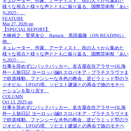
キュレーター、作家、アーティスト、街の人々から集めた
様々な視点と様々な声とともに振り返る、国際芸術祭「あい
ち2025」。
FEATURE
Mar 27. 2026 up
【SPECIAL REPORT】
大橋裕之、鷲尾友公、Barrack、黒田義隆（ON READING）
他、
キュレーター、作家、アーティスト、街の人々から集めた
様々な視点と様々な声とともに振り返る、国際芸術祭「あい
ち2025」。
仕事を辞めずにバックパッカー。名古屋在住アラサーOL海
外一人旅日記 ヨーロッパ編9 スロバキア・ブラチスラヴァま
で鉄道移動。ファンシーな水色の教会、逆ピラミッド型のラ
ジオビル、UFOの塔。ソビエト建築との再会で旅のモチベ
ーションを取り戻す。
COLUMN
Oct 13. 2025 up
仕事を辞めずにバックパッカー。名古屋在住アラサーOL海
外一人旅日記 ヨーロッパ編9 スロバキア・ブラチスラヴァま
で鉄道移動。ファンシーな水色の教会、逆ピラミッド型のラ
ジオビル、UFOの塔。ソビエト建築との再会で旅のモチベ