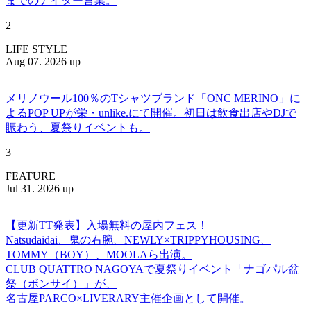
までのナイター営業。
2
LIFE STYLE
Aug 07. 2026 up
メリノウール100％のTシャツブランド「ONC MERINO」に
よるPOP UPが栄・unlike.にて開催。初日は飲食出店やDJで
賑わう、夏祭りイベントも。
3
FEATURE
Jul 31. 2026 up
【更新TT発表】入場無料の屋内フェス！
Natsudaidai、鬼の右腕、NEWLY×TRIPPYHOUSING、
TOMMY（BOY）、MOOLAら出演。
CLUB QUATTRO NAGOYAで夏祭りイベント「ナゴパル盆
祭（ボンサイ）」が、
名古屋PARCO×LIVERARY主催企画として開催。