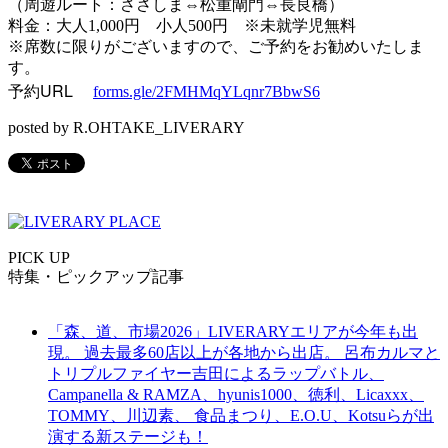
（周遊ルート：ささしま⇔松重閘門⇔
長良橋）
料金：大人1,000円 小人500円 ※未就学児無料
※席数に限りがございますので、ご予約をお勧めいたしま
す。
予約URL
forms.gle/2FMHMqYLqnr7BbwS6
posted by R.OHTAKE_LIVERARY
PICK UP
特集・ピックアップ記事
「森、道、市場2026」LIVERARYエリアが今年も出
現。 過去最多60店以上が各地から出店。 呂布カルマと
トリプルファイヤー吉田によるラップバトル、
Campanella & RAMZA、hyunis1000、徳利、Licaxxx、
TOMMY、川辺素、 食品まつり、E.O.U、Kotsuらが出
演する新ステージも！