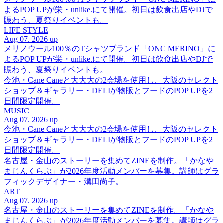
よるPOP UPが栄・unlike.にて開催。初日は飲食出店やDJで
賑わう、夏祭りイベントも。
LIFE STYLE
Aug 07. 2026 up
メリノウール100％のTシャツブランド「ONC MERINO」に
よるPOP UPが栄・unlike.にて開催。初日は飲食出店やDJで
賑わう、夏祭りイベントも。
今池・Cane Caneと大大大の2会場を使用し、大阪のセレクト
ショップ＆ギャラリー・DELIが物販とフードのPOP UPを2
日間限定開催。
MUSIC
Aug 07. 2026 up
今池・Cane Caneと大大大の2会場を使用し、大阪のセレクト
ショップ＆ギャラリー・DELIが物販とフードのPOP UPを2
日間限定開催。
名古屋・金山のストーリーを集めてZINEを制作。「かなや
まじんくらぶ」が2026年度活動メンバーを募集。講師はグラ
フィックデザイナー・溝田尚子。
ART
Aug 07. 2026 up
名古屋・金山のストーリーを集めてZINEを制作。「かなや
まじんくらぶ」が2026年度活動メンバーを募集。講師はグラ