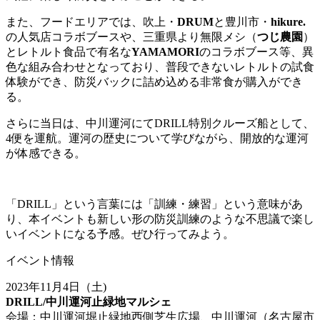
また、フードエリアでは、吹上・
DRUM
と豊川市・
hikure.
の人気店コラボブースや、三重県より無限メシ（
つじ農園
）
とレトルト食品で有名な
YAMAMORI
のコラボブース等、異
色な組み合わせとなっており、普段できないレトルトの試食
体験ができ、
防災バックに詰め込める非常食が購入ができ
る。
さらに当日は、中川運河にてDRILL特別クルーズ船として、
4便を運航。運河の歴史について学びながら、開放的な運河
が体感できる。
「DRILL」という言葉には「訓練・練習」という意味があ
り、本イベントも新しい形の防災訓練のような不思議で楽し
いイベントになる予感。ぜひ行ってみよう。
イベント情報
2023年11月4日（土)
DRILL/中川運河止緑地マルシェ
会場：中川運河堀止緑地西側芝生広場、中川運河（名古屋市