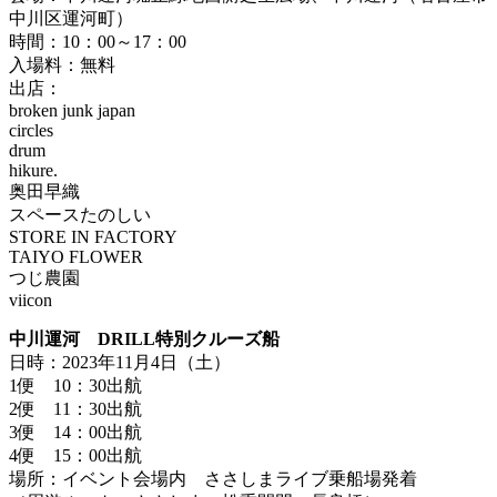
中川区運河町）
時間：10：00～17：00
入場料：無料
出店：
broken junk japan
circles
drum
hikure.
奥田早織
スペースたのしい
STORE IN FACTORY
TAIYO FLOWER
つじ農園
viicon
中川運河 DRILL特別クルーズ船
日時：2023年11月4日（土）
1便 10：30出航
2便 11：30出航
3便 14：00出航
4便 15：00出航
場所：イベント会場内 ささしまライブ乗船場発着