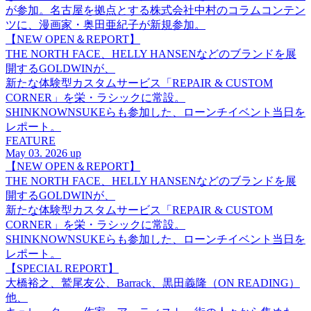
が参加。名古屋を拠点とする株式会社中村のコラムコンテン
ツに、漫画家・奥田亜紀子が新規参加。
【NEW OPEN＆REPORT】
THE NORTH FACE、HELLY HANSENなどのブランドを展
開するGOLDWINが、
新たな体験型カスタムサービス「REPAIR & CUSTOM
CORNER」を栄・ラシックに常設。
SHINKNOWNSUKEらも参加した、ローンチイベント当日を
レポート。
FEATURE
May 03. 2026 up
【NEW OPEN＆REPORT】
THE NORTH FACE、HELLY HANSENなどのブランドを展
開するGOLDWINが、
新たな体験型カスタムサービス「REPAIR & CUSTOM
CORNER」を栄・ラシックに常設。
SHINKNOWNSUKEらも参加した、ローンチイベント当日を
レポート。
【SPECIAL REPORT】
大橋裕之、鷲尾友公、Barrack、黒田義隆（ON READING）
他、