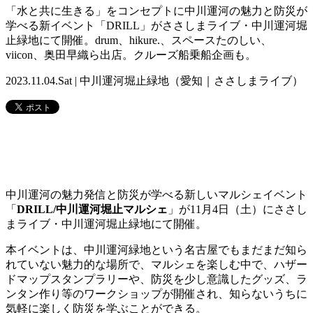
「水と共に生きる」をコンセプトに中川運河の魅力と防災が
学べる新イベント「DRILL」がささしまライブ・中川運河堀
止緑地にて開催。drum、hikure.、スペースたのしい、
viicon、奥田早織ら出店。クルーズ船乗船企画も。
2023.11.04.Sat | 中川運河堀止緑地（愛知｜ささしまライブ）
中川運河の魅力発信と防災が学べる新しいマルシェイベント
「
DRILL/中川運河堀止マルシェ
」が11月4日（土）にささし
まライブ・中川運河堀止緑地にて開催。
本イベントは、中川運河緑地という名古屋でもまだまだ知ら
れていない魅力的な場所で、マルシェを楽しむ中で、ハザー
ドマップスタンプラリーや、防災を少し意識したグッズ、ラ
ンタン作り等のワークショップが開催され、知らないうちに
気軽に楽しく防災を学ぶことができる。