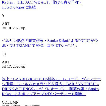
Kyōran、THE ACT WE ACT、化ける身が千種・
club(O)Utoposに集結。
9
ART
Jul 10. 2026 up
ベルリン拠点の陶芸作家・Satoko KakoによるPOPUPが今
池・NU TRIAHにて開催。コラボTシャツも。
10
ART
Jul 17. 2026 up
吹上・CANBUYRECORDS跡地に、レコード、ヴィンテー
ジ眼鏡、フィルムカメラなどを扱う、BAR「VA TRIAH –
DRINK & THINGS -」がプレオープン。陶芸作家・Satoko
KakoによるポップアップやDJパーティーも開催。
COLUMN