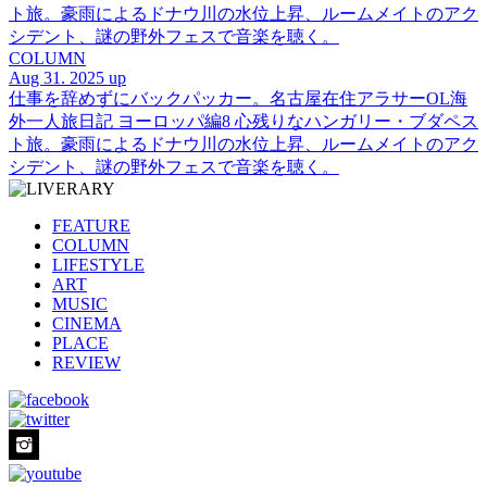
ト旅。豪雨によるドナウ川の水位上昇、ルームメイトのアク
シデント、謎の野外フェスで音楽を聴く。
COLUMN
Aug 31. 2025 up
仕事を辞めずにバックパッカー。名古屋在住アラサーOL海
外一人旅日記 ヨーロッパ編8 心残りなハンガリー・ブダペス
ト旅。豪雨によるドナウ川の水位上昇、ルームメイトのアク
シデント、謎の野外フェスで音楽を聴く。
FEATURE
COLUMN
LIFESTYLE
ART
MUSIC
CINEMA
PLACE
REVIEW