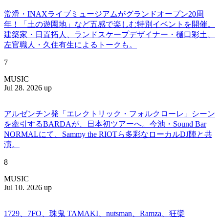
常滑・INAXライブミュージアムがグランドオープン20周
年！「土の遊園地」など五感で楽しむ特別イベントを開催。
建築家・日置拓人、ランドスケープデザイナー・樋口彩土、
左官職人・久住有生によるトークも。
7
MUSIC
Jul 28. 2026 up
アルゼンチン発「エレクトリック・フォルクローレ」シーン
を牽引するBARDAが、日本初ツアーへ。今池・Sound Bar
NORMALにて、Sammy the RIOTら多彩なローカルDJ陣と共
演。
8
MUSIC
Jul 10. 2026 up
1729、7FO、珠鬼 TAMAKI、nutsman、Ramza、狂欒