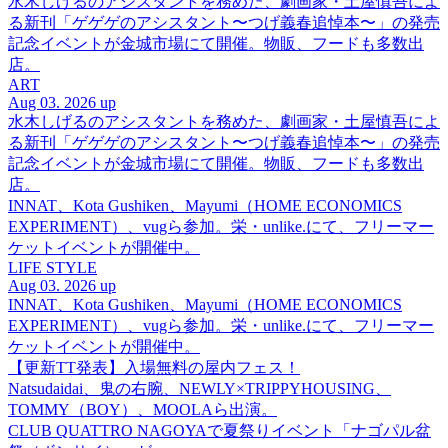
水木しげるのアシスタントを務めた、劇画家・土屋慎吾によ
る新刊「ゲゲゲのアシスタント〜つげ義春追悼本〜」の発売
記念イベントが金城市場にて開催。物販、フードも多数出
店。
ART
Aug 03. 2026 up
水木しげるのアシスタントを務めた、劇画家・土屋慎吾によ
る新刊「ゲゲゲのアシスタント〜つげ義春追悼本〜」の発売
記念イベントが金城市場にて開催。物販、フードも多数出
店。
INNAT、Kota Gushiken、Mayumi（HOME ECONOMICS
EXPERIMENT）、vugら参加。栄・unlike.にて、フリーマー
ケットイベントが開催中。
LIFE STYLE
Aug 03. 2026 up
INNAT、Kota Gushiken、Mayumi（HOME ECONOMICS
EXPERIMENT）、vugら参加。栄・unlike.にて、フリーマー
ケットイベントが開催中。
【更新TT発表】入場無料の屋内フェス！
Natsudaidai、鬼の右腕、NEWLY×TRIPPYHOUSING、
TOMMY（BOY）、MOOLAら出演。
CLUB QUATTRO NAGOYAで夏祭りイベント「ナゴパル盆