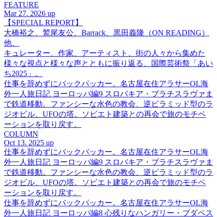
FEATURE
Mar 27. 2026 up
【SPECIAL REPORT】
大橋裕之、鷲尾友公、Barrack、黒田義隆（ON READING）
他、
キュレーター、作家、アーティスト、街の人々から集めた
様々な視点と様々な声とともに振り返る、国際芸術祭「あい
ち2025」。
仕事を辞めずにバックパッカー。名古屋在住アラサーOL海
外一人旅日記 ヨーロッパ編9 スロバキア・ブラチスラヴァま
で鉄道移動。ファンシーな水色の教会、逆ピラミッド型のラ
ジオビル、UFOの塔。ソビエト建築との再会で旅のモチベ
ーションを取り戻す。
COLUMN
Oct 13. 2025 up
仕事を辞めずにバックパッカー。名古屋在住アラサーOL海
外一人旅日記 ヨーロッパ編9 スロバキア・ブラチスラヴァま
で鉄道移動。ファンシーな水色の教会、逆ピラミッド型のラ
ジオビル、UFOの塔。ソビエト建築との再会で旅のモチベ
ーションを取り戻す。
仕事を辞めずにバックパッカー。名古屋在住アラサーOL海
外一人旅日記 ヨーロッパ編8 心残りなハンガリー・ブダペス