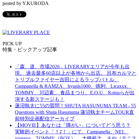
posted by Y.KURODA
PICK UP
特集・ピックアップ記事
「森、道、市場2026」LIVERARYエリアが今年も出
現。 過去最多60店以上が各地から出店。 呂布カルマと
トリプルファイヤー吉田によるラップバトル、
Campanella & RAMZA、hyunis1000、徳利、Licaxxx、
TOMMY、川辺素、 食品まつり、E.O.U、Kotsuらが出
演する新ステージも！
蓮沼執太に55の質問！SHUTA HASUNUMA TEAM - 55
Questions with Shuta Hasunuma 蓮沼執太チームTOUR直
前特別企画配信アーカイブ
【MOVIE】あなたは「障がい」についてどう思う？
実験的イベント「！⇄！」にて、Campanella、NEI、
xiangyu、TOMMY（BOY）、 大橋裕之、さや（テニス