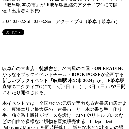
『岐阜駅 本の市』がJR岐阜駅直結のアクティブGにて開
催！出店者も募集中！
2024.03.02.Sat - 03.03.Sun | アクティブＧ（岐阜｜岐阜市）
岐阜市の古書店・
徒然舎
と、名古屋の本屋・
ON READING
からなるブックイベントチーム・
BOOK POSSE
が企画する
新しいブックイベント
『岐阜駅 本の市 2024』
が、JR岐阜駅
直結のアクティブGにて、3月2日（土）、3日（日）の2日間
にわたり開催される。
本イベントでは、全国各地の元気で実力ある古書店14店によ
る、東海エリア最大級の「古書市」と、本の書き手、作り
手、独立系出版社がブースを設け、ZINEやリトルプレスな
どの自由で多様な出版物を直接販売する「Independent
Publishing Market」を同時開催し、新たな本との出会いの場