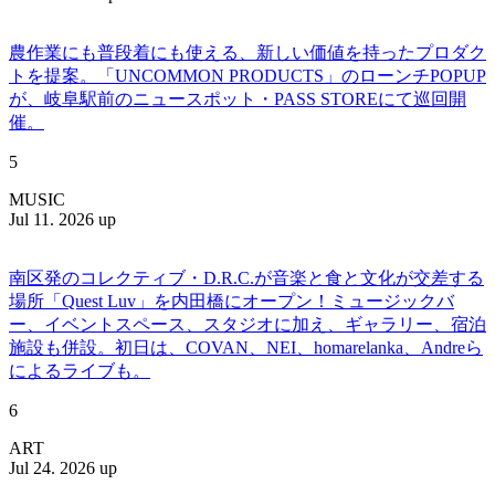
農作業にも普段着にも使える、新しい価値を持ったプロダク
トを提案。「UNCOMMON PRODUCTS」のローンチPOPUP
が、岐阜駅前のニュースポット・PASS STOREにて巡回開
催。
5
MUSIC
Jul 11. 2026 up
南区発のコレクティブ・D.R.C.が⾳楽と⾷と⽂化が交差する
場所「Quest Luv」を内田橋にオープン！ミュージックバ
ー、イベントスペース、スタジオに加え、ギャラリー、宿泊
施設も併設。初日は、COVAN、NEI、homarelanka、Andreら
によるライブも。
6
ART
Jul 24. 2026 up