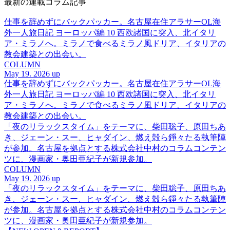
最新の連載コラム記事
仕事を辞めずにバックパッカー。名古屋在住アラサーOL海
外一人旅日記 ヨーロッパ編 10 西欧諸国に突入、北イタリ
ア・ミラノへ。ミラノで食べるミラノ風ドリア、イタリアの
教会建築との出会い。
COLUMN
May 19. 2026 up
仕事を辞めずにバックパッカー。名古屋在住アラサーOL海
外一人旅日記 ヨーロッパ編 10 西欧諸国に突入、北イタリ
ア・ミラノへ。ミラノで食べるミラノ風ドリア、イタリアの
教会建築との出会い。
「夜のリラックスタイム」をテーマに、柴田聡子、原田ちあ
き、ジェーン・スー、ヒャダイン、燃え殻ら錚々たる執筆陣
が参加。名古屋を拠点とする株式会社中村のコラムコンテン
ツに、漫画家・奥田亜紀子が新規参加。
COLUMN
May 19. 2026 up
「夜のリラックスタイム」をテーマに、柴田聡子、原田ちあ
き、ジェーン・スー、ヒャダイン、燃え殻ら錚々たる執筆陣
が参加。名古屋を拠点とする株式会社中村のコラムコンテン
ツに、漫画家・奥田亜紀子が新規参加。