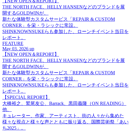
【NEW OPEN＆REPORT】
THE NORTH FACE、HELLY HANSENなどのブランドを展
開するGOLDWINが、
新たな体験型カスタムサービス「REPAIR & CUSTOM
CORNER」を栄・ラシックに常設。
SHINKNOWNSUKEらも参加した、ローンチイベント当日を
レポート。
FEATURE
May 03. 2026 up
【NEW OPEN＆REPORT】
THE NORTH FACE、HELLY HANSENなどのブランドを展
開するGOLDWINが、
新たな体験型カスタムサービス「REPAIR & CUSTOM
CORNER」を栄・ラシックに常設。
SHINKNOWNSUKEらも参加した、ローンチイベント当日を
レポート。
【SPECIAL REPORT】
大橋裕之、鷲尾友公、Barrack、黒田義隆（ON READING）
他、
キュレーター、作家、アーティスト、街の人々から集めた
様々な視点と様々な声とともに振り返る、国際芸術祭「あい
ち2025」。