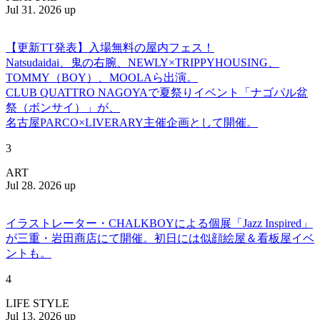
Jul 31. 2026 up
【更新TT発表】入場無料の屋内フェス！
Natsudaidai、鬼の右腕、NEWLY×TRIPPYHOUSING、
TOMMY（BOY）、MOOLAら出演。
CLUB QUATTRO NAGOYAで夏祭りイベント「ナゴパル盆
祭（ボンサイ）」が、
名古屋PARCO×LIVERARY主催企画として開催。
3
ART
Jul 28. 2026 up
イラストレーター・CHALKBOYによる個展「Jazz Inspired」
が三重・岩田商店にて開催。初日には似顔絵屋＆看板屋イベ
ントも。
4
LIFE STYLE
Jul 13. 2026 up