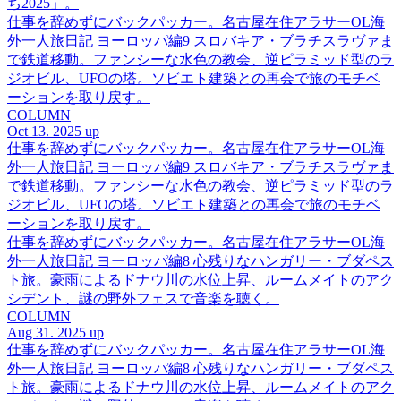
ち2025」。
仕事を辞めずにバックパッカー。名古屋在住アラサーOL海
外一人旅日記 ヨーロッパ編9 スロバキア・ブラチスラヴァま
で鉄道移動。ファンシーな水色の教会、逆ピラミッド型のラ
ジオビル、UFOの塔。ソビエト建築との再会で旅のモチベ
ーションを取り戻す。
COLUMN
Oct 13. 2025 up
仕事を辞めずにバックパッカー。名古屋在住アラサーOL海
外一人旅日記 ヨーロッパ編9 スロバキア・ブラチスラヴァま
で鉄道移動。ファンシーな水色の教会、逆ピラミッド型のラ
ジオビル、UFOの塔。ソビエト建築との再会で旅のモチベ
ーションを取り戻す。
仕事を辞めずにバックパッカー。名古屋在住アラサーOL海
外一人旅日記 ヨーロッパ編8 心残りなハンガリー・ブダペス
ト旅。豪雨によるドナウ川の水位上昇、ルームメイトのアク
シデント、謎の野外フェスで音楽を聴く。
COLUMN
Aug 31. 2025 up
仕事を辞めずにバックパッカー。名古屋在住アラサーOL海
外一人旅日記 ヨーロッパ編8 心残りなハンガリー・ブダペス
ト旅。豪雨によるドナウ川の水位上昇、ルームメイトのアク