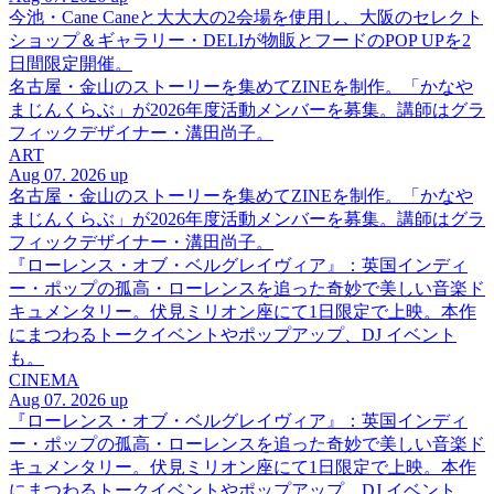
今池・Cane Caneと大大大の2会場を使用し、大阪のセレクト
ショップ＆ギャラリー・DELIが物販とフードのPOP UPを2
日間限定開催。
名古屋・金山のストーリーを集めてZINEを制作。「かなや
まじんくらぶ」が2026年度活動メンバーを募集。講師はグラ
フィックデザイナー・溝田尚子。
ART
Aug 07. 2026 up
名古屋・金山のストーリーを集めてZINEを制作。「かなや
まじんくらぶ」が2026年度活動メンバーを募集。講師はグラ
フィックデザイナー・溝田尚子。
『ローレンス・オブ・ベルグレイヴィア』：英国インディ
ー・ポップの孤高・ローレンスを追った奇妙で美しい音楽ド
キュメンタリー。伏見ミリオン座にて1日限定で上映。本作
にまつわるトークイベントやポップアップ、DJ イベント
も。
CINEMA
Aug 07. 2026 up
『ローレンス・オブ・ベルグレイヴィア』：英国インディ
ー・ポップの孤高・ローレンスを追った奇妙で美しい音楽ド
キュメンタリー。伏見ミリオン座にて1日限定で上映。本作
にまつわるトークイベントやポップアップ、DJ イベント