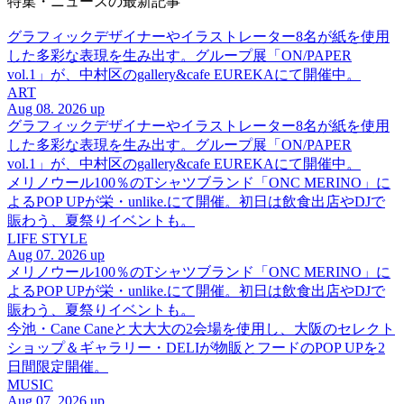
特集・ニュースの最新記事
グラフィックデザイナーやイラストレーター8名が紙を使用
した多彩な表現を生み出す。グループ展「ON/PAPER
vol.1」が、中村区のgallery&cafe EUREKAにて開催中。
ART
Aug 08. 2026 up
グラフィックデザイナーやイラストレーター8名が紙を使用
した多彩な表現を生み出す。グループ展「ON/PAPER
vol.1」が、中村区のgallery&cafe EUREKAにて開催中。
メリノウール100％のTシャツブランド「ONC MERINO」に
よるPOP UPが栄・unlike.にて開催。初日は飲食出店やDJで
賑わう、夏祭りイベントも。
LIFE STYLE
Aug 07. 2026 up
メリノウール100％のTシャツブランド「ONC MERINO」に
よるPOP UPが栄・unlike.にて開催。初日は飲食出店やDJで
賑わう、夏祭りイベントも。
今池・Cane Caneと大大大の2会場を使用し、大阪のセレクト
ショップ＆ギャラリー・DELIが物販とフードのPOP UPを2
日間限定開催。
MUSIC
Aug 07. 2026 up