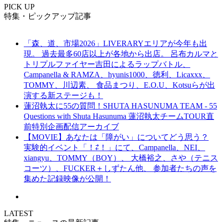
PICK UP
特集・ピックアップ記事
「森、道、市場2026」LIVERARYエリアが今年も出
現。 過去最多60店以上が各地から出店。 呂布カルマと
トリプルファイヤー吉田によるラップバトル、
Campanella & RAMZA、hyunis1000、徳利、Licaxxx、
TOMMY、川辺素、 食品まつり、E.O.U、Kotsuらが出
演する新ステージも！
蓮沼執太に55の質問！SHUTA HASUNUMA TEAM - 55
Questions with Shuta Hasunuma 蓮沼執太チームTOUR直
前特別企画配信アーカイブ
【MOVIE】あなたは「障がい」についてどう思う？
実験的イベント「！⇄！」にて、Campanella、NEI、
xiangyu、TOMMY（BOY）、 大橋裕之、さや（テニス
コーツ）、FUCKER＋しずたん他、 参加者たちの声を
集めた記録映像が公開！
LATEST