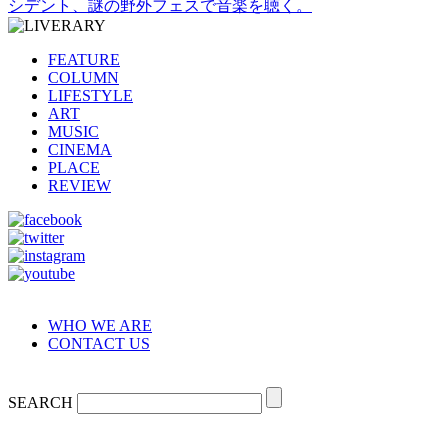
シデント、謎の野外フェスで音楽を聴く。
FEATURE
COLUMN
LIFESTYLE
ART
MUSIC
CINEMA
PLACE
REVIEW
WHO WE ARE
CONTACT US
SEARCH