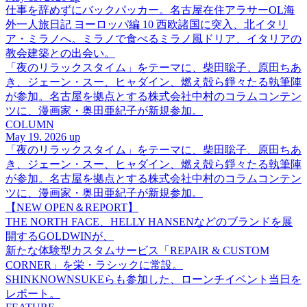
仕事を辞めずにバックパッカー。名古屋在住アラサーOL海
外一人旅日記 ヨーロッパ編 10 西欧諸国に突入、北イタリ
ア・ミラノへ。ミラノで食べるミラノ風ドリア、イタリアの
教会建築との出会い。
「夜のリラックスタイム」をテーマに、柴田聡子、原田ちあ
き、ジェーン・スー、ヒャダイン、燃え殻ら錚々たる執筆陣
が参加。名古屋を拠点とする株式会社中村のコラムコンテン
ツに、漫画家・奥田亜紀子が新規参加。
COLUMN
May 19. 2026 up
「夜のリラックスタイム」をテーマに、柴田聡子、原田ちあ
き、ジェーン・スー、ヒャダイン、燃え殻ら錚々たる執筆陣
が参加。名古屋を拠点とする株式会社中村のコラムコンテン
ツに、漫画家・奥田亜紀子が新規参加。
【NEW OPEN＆REPORT】
THE NORTH FACE、HELLY HANSENなどのブランドを展
開するGOLDWINが、
新たな体験型カスタムサービス「REPAIR & CUSTOM
CORNER」を栄・ラシックに常設。
SHINKNOWNSUKEらも参加した、ローンチイベント当日を
レポート。