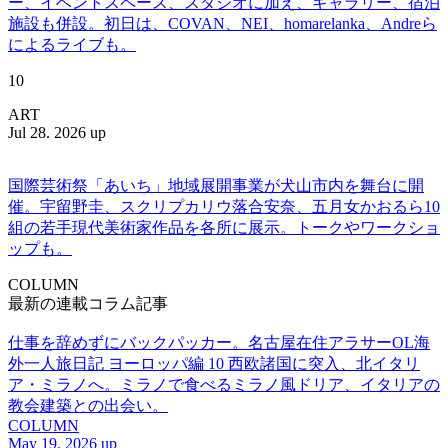
ー、イベントスペース、スタジオに加え、ギャラリー、宿泊
施設も併設。初日は、COVAN、NEI、homarelanka、Andreら
によるライブも。
10
ART
Jul 28. 2026 up
国際芸術祭「あいち」地域展開事業が犬山市内を舞台に開
催。宇留野圭、スクリプカリウ落合安奈、五月女かおるら10
組の若手現代美術家作品を各所に展示。トークやワークショ
ップも。
COLUMN
最新の連載コラム記事
仕事を辞めずにバックパッカー。名古屋在住アラサーOL海
外一人旅日記 ヨーロッパ編 10 西欧諸国に突入、北イタリ
ア・ミラノへ。ミラノで食べるミラノ風ドリア、イタリアの
教会建築との出会い。
COLUMN
May 19. 2026 up