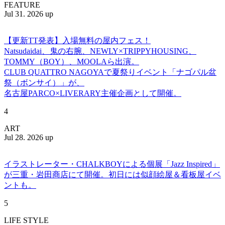
FEATURE
Jul 31. 2026 up
【更新TT発表】入場無料の屋内フェス！
Natsudaidai、鬼の右腕、NEWLY×TRIPPYHOUSING、
TOMMY（BOY）、MOOLAら出演。
CLUB QUATTRO NAGOYAで夏祭りイベント「ナゴパル盆
祭（ボンサイ）」が、
名古屋PARCO×LIVERARY主催企画として開催。
4
ART
Jul 28. 2026 up
イラストレーター・CHALKBOYによる個展「Jazz Inspired」
が三重・岩田商店にて開催。初日には似顔絵屋＆看板屋イベ
ントも。
5
LIFE STYLE