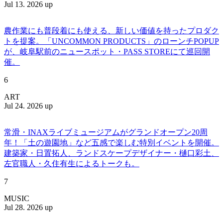
Jul 13. 2026 up
農作業にも普段着にも使える、新しい価値を持ったプロダク
トを提案。「UNCOMMON PRODUCTS」のローンチPOPUP
が、岐阜駅前のニュースポット・PASS STOREにて巡回開
催。
6
ART
Jul 24. 2026 up
常滑・INAXライブミュージアムがグランドオープン20周
年！「土の遊園地」など五感で楽しむ特別イベントを開催。
建築家・日置拓人、ランドスケープデザイナー・樋口彩土、
左官職人・久住有生によるトークも。
7
MUSIC
Jul 28. 2026 up