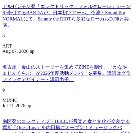
アルゼンチン発「エレクトリック・フォルクローレ」シーン
を牽引するBARDAが、日本初ツアーへ。今池・Sound Bar
NORMALにて、Sammy the RIOTら多彩なローカルDJ陣と共
演。
8
ART
Aug 07. 2026 up
名古屋・金山のストーリーを集めてZINEを制作。「かなや
まじんくらぶ」が2026年度活動メンバーを募集。講師はグラ
フィックデザイナー・溝田尚子。
9
MUSIC
Jul 11. 2026 up
南区発のコレクティブ・D.R.C.が⾳楽と⾷と⽂化が交差する
場所「Quest Luv」を内田橋にオープン！ミュージックバ