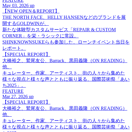
FEATURE
May 03. 2026 up
【NEW OPEN＆REPORT】
THE NORTH FACE、HELLY HANSENなどのブランドを展
開するGOLDWINが、
新たな体験型カスタムサービス「REPAIR & CUSTOM
CORNER」を栄・ラシックに常設。
SHINKNOWNSUKEらも参加した、ローンチイベント当日を
レポート。
【SPECIAL REPORT】
大橋裕之、鷲尾友公、Barrack、黒田義隆（ON READING）
他、
キュレーター、作家、アーティスト、街の人々から集めた
様々な視点と様々な声とともに振り返る、国際芸術祭「あい
ち2025」。
FEATURE
Mar 27. 2026 up
【SPECIAL REPORT】
大橋裕之、鷲尾友公、Barrack、黒田義隆（ON READING）
他、
キュレーター、作家、アーティスト、街の人々から集めた
様々な視点と様々な声とともに振り返る、国際芸術祭「あい