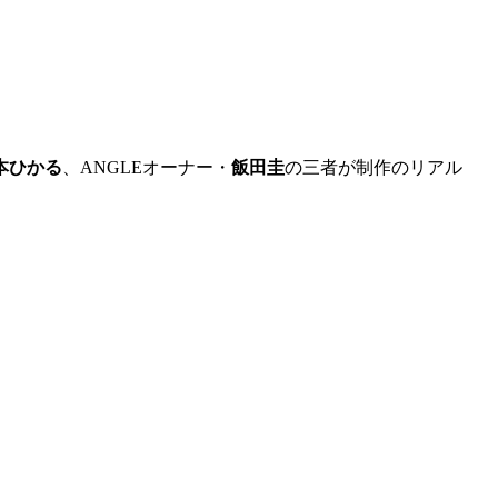
本ひかる
、ANGLEオーナー・
飯田圭
の三者が制作のリアル