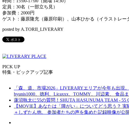
時間：15:00-17:00（開場 14:30）
定員：30名（一部立ち見）
参加費：2000円
ゲスト：藤原隆充（藤原印刷）、山本ひかる（イラストレーター）、飯
posted by A.TORII_LIVERARY
PICK UP
特集・ピックアップ記事
「森、道、市場2026」LIVERARYエリアが今年も出現。
hyunis1000、徳利、Licaxxx、TOMMY、川辺素、 
蓮沼執太に55の質問！SHUTA HASUNUMA TEAM - 55 Q
【MOVIE】あなたは「障がい」についてどう思う？ 実験的イ
＋しずたん他、 参加者たちの声を集めた記録映像が公