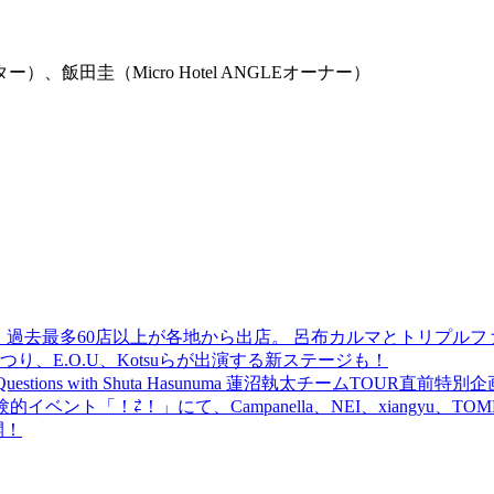
田圭（Micro Hotel ANGLEオーナー）
 過去最多60店以上が各地から出店。 呂布カルマとトリプルファイヤー
食品まつり、E.O.U、Kotsuらが出演する新ステージも！
uestions with Shuta Hasunuma 蓮沼執太チームTOUR直
ベント「！⇄！」にて、Campanella、NEI、xiangyu、
開！