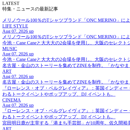
LATEST
特集・ニュースの最新記事
メリノウール100％のTシャツブランド「ONC MERINO」によ
LIFE STYLE
Aug 07. 2026 up
メリノウール100％のTシャツブランド「ONC MERINO」によ
今池・Cane Caneと大大大の2会場を使用し、大阪のセレクト
MUSIC
Aug 07. 2026 up
今池・Cane Caneと大大大の2会場を使用し、大阪のセレクト
名古屋・金山のストーリーを集めてZINEを制作。「かなや
ART
Aug 07. 2026 up
名古屋・金山のストーリーを集めてZINEを制作。「かなや
『ローレンス・オブ・ベルグレイヴィア』：英国インディー
わるトークイベントやポップアップ、DJ イベントも。
CINEMA
Aug 07. 2026 up
『ローレンス・オブ・ベルグレイヴィア』：英国インディー
わるトークイベントやポップアップ、DJ イベントも。
宮田明日鹿が主宰する「港まち手芸部」が10周年。佐久間
ART