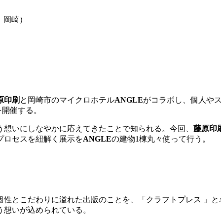
（愛知｜岡崎）
原印刷
と岡崎市のマイクロホテル
ANGLE
がコラボし、個人や
を開催する。
う想いにしなやかに応えてきたことで知られる。今回、
藤原印
プロセスを紐解く展示を
ANGLE
の建物1棟丸々使って行う。
個性とこだわりに溢れた出版のことを、「クラフトプレス 」
う想いが込められている。