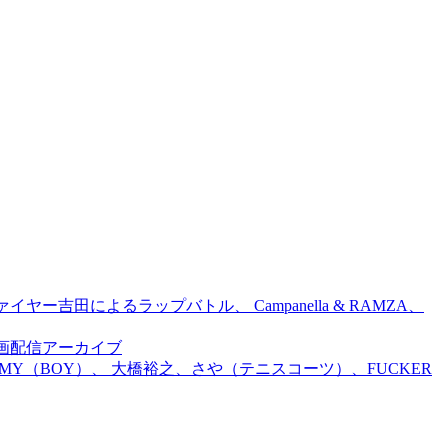
吉田によるラップバトル、 Campanella & RAMZA、
前特別企画配信アーカイブ
TOMMY（BOY）、 大橋裕之、さや（テニスコーツ）、FUCKER