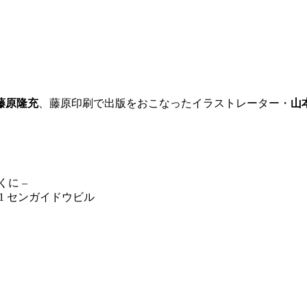
）
藤原隆充
、藤原印刷で出版をおこなったイラストレーター・
山
に –
田町21 センガイドウビル