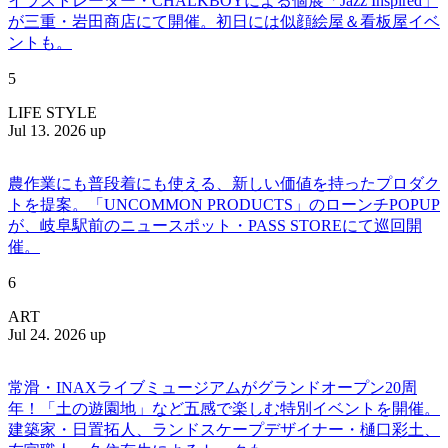
イラストレーター・CHALKBOYによる個展「Jazz Inspired」
が三重・岩田商店にて開催。初日には似顔絵屋＆看板屋イベ
ントも。
5
LIFE STYLE
Jul 13. 2026 up
農作業にも普段着にも使える、新しい価値を持ったプロダク
トを提案。「UNCOMMON PRODUCTS」のローンチPOPUP
が、岐阜駅前のニュースポット・PASS STOREにて巡回開
催。
6
ART
Jul 24. 2026 up
常滑・INAXライブミュージアムがグランドオープン20周
年！「土の遊園地」など五感で楽しむ特別イベントを開催。
建築家・日置拓人、ランドスケープデザイナー・樋口彩土、