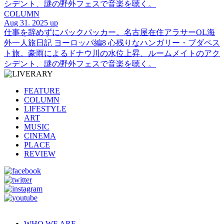
シデント、謎の野外フェスで音楽を聴く。
COLUMN
Aug 31. 2025 up
仕事を辞めずにバックパッカー。名古屋在住アラサーOL海
外一人旅日記 ヨーロッパ編8 心残りなハンガリー・ブダペス
ト旅。豪雨によるドナウ川の水位上昇、ルームメイトのアク
シデント、謎の野外フェスで音楽を聴く。
FEATURE
COLUMN
LIFESTYLE
ART
MUSIC
CINEMA
PLACE
REVIEW
WHO WE ARE