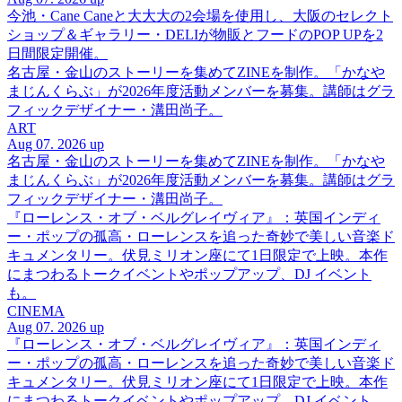
今池・Cane Caneと大大大の2会場を使用し、大阪のセレクト
ショップ＆ギャラリー・DELIが物販とフードのPOP UPを2
日間限定開催。
名古屋・金山のストーリーを集めてZINEを制作。「かなや
まじんくらぶ」が2026年度活動メンバーを募集。講師はグラ
フィックデザイナー・溝田尚子。
ART
Aug 07. 2026 up
名古屋・金山のストーリーを集めてZINEを制作。「かなや
まじんくらぶ」が2026年度活動メンバーを募集。講師はグラ
フィックデザイナー・溝田尚子。
『ローレンス・オブ・ベルグレイヴィア』：英国インディ
ー・ポップの孤高・ローレンスを追った奇妙で美しい音楽ド
キュメンタリー。伏見ミリオン座にて1日限定で上映。本作
にまつわるトークイベントやポップアップ、DJ イベント
も。
CINEMA
Aug 07. 2026 up
『ローレンス・オブ・ベルグレイヴィア』：英国インディ
ー・ポップの孤高・ローレンスを追った奇妙で美しい音楽ド
キュメンタリー。伏見ミリオン座にて1日限定で上映。本作
にまつわるトークイベントやポップアップ、DJ イベント