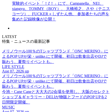
実験的イベント「！⇄！」にて、Campanella、NEI、
xiangyu、TOMMY（BOY）、 大橋裕之、さや（テニス
コーツ）、FUCKER＋しずたん他、 参加者たちの声を
集めた記録映像が公開！
LATEST
特集・ニュースの最新記事
メリノウール100％のTシャツブランド「ONC MERINO」に
よるPOP UPが栄・unlike.にて開催。初日は飲食出店やDJで
賑わう、夏祭りイベントも。
LIFE STYLE
Aug 07. 2026 up
メリノウール100％のTシャツブランド「ONC MERINO」に
よるPOP UPが栄・unlike.にて開催。初日は飲食出店やDJで
賑わう、夏祭りイベントも。
今池・Cane Caneと大大大の2会場を使用し、大阪のセレクト
ショップ＆ギャラリー・DELIが物販とフードのPOP UPを2
日間限定開催。
MUSIC
Aug 07. 2026 up