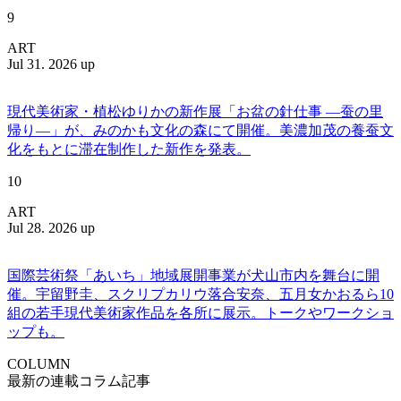
9
ART
Jul 31. 2026 up
現代美術家・植松ゆりかの新作展「お盆の針仕事 ―蚕の里
帰り―」が、みのかも文化の森にて開催。美濃加茂の養蚕文
化をもとに滞在制作した新作を発表。
10
ART
Jul 28. 2026 up
国際芸術祭「あいち」地域展開事業が犬山市内を舞台に開
催。宇留野圭、スクリプカリウ落合安奈、五月女かおるら10
組の若手現代美術家作品を各所に展示。トークやワークショ
ップも。
COLUMN
最新の連載コラム記事