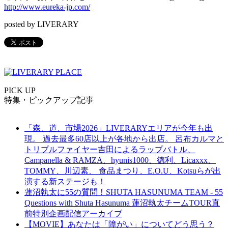
http://www.eureka-jp.com/
posted by LIVERARY
PICK UP
特集・ピックアップ記事
「森、道、市場2026」LIVERARYエリアが今年も出
現。 過去最多60店以上が各地から出店。 呂布カルマと
トリプルファイヤー吉田によるラップバトル、
Campanella & RAMZA、hyunis1000、徳利、Licaxxx、
TOMMY、川辺素、 食品まつり、E.O.U、Kotsuらが出
演する新ステージも！
蓮沼執太に55の質問！SHUTA HASUNUMA TEAM - 55
Questions with Shuta Hasunuma 蓮沼執太チームTOUR直
前特別企画配信アーカイブ
【MOVIE】あなたは「障がい」についてどう思う？