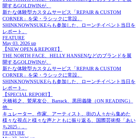
開するGOLDWINが、
新たな体験型カスタムサービス「REPAIR & CUSTOM
CORNER」を栄・ラシックに常設。
SHINKNOWNSUKEらも参加した、ローンチイベント当日を
レポート。
FEATURE
May 03. 2026 up
【NEW OPEN＆REPORT】
THE NORTH FACE、HELLY HANSENなどのブランドを展
開するGOLDWINが、
新たな体験型カスタムサービス「REPAIR & CUSTOM
CORNER」を栄・ラシックに常設。
SHINKNOWNSUKEらも参加した、ローンチイベント当日を
レポート。
【SPECIAL REPORT】
大橋裕之、鷲尾友公、Barrack、黒田義隆（ON READING）
他、
キュレーター、作家、アーティスト、街の人々から集めた
様々な視点と様々な声とともに振り返る、国際芸術祭「あい
ち2025」。
FEATURE