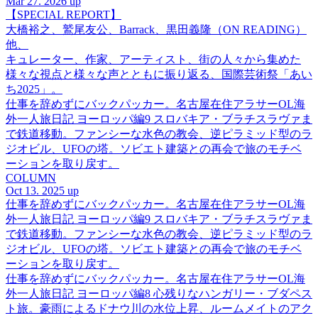
Mar 27. 2026 up
【SPECIAL REPORT】
大橋裕之、鷲尾友公、Barrack、黒田義隆（ON READING）
他、
キュレーター、作家、アーティスト、街の人々から集めた
様々な視点と様々な声とともに振り返る、国際芸術祭「あい
ち2025」。
仕事を辞めずにバックパッカー。名古屋在住アラサーOL海
外一人旅日記 ヨーロッパ編9 スロバキア・ブラチスラヴァま
で鉄道移動。ファンシーな水色の教会、逆ピラミッド型のラ
ジオビル、UFOの塔。ソビエト建築との再会で旅のモチベ
ーションを取り戻す。
COLUMN
Oct 13. 2025 up
仕事を辞めずにバックパッカー。名古屋在住アラサーOL海
外一人旅日記 ヨーロッパ編9 スロバキア・ブラチスラヴァま
で鉄道移動。ファンシーな水色の教会、逆ピラミッド型のラ
ジオビル、UFOの塔。ソビエト建築との再会で旅のモチベ
ーションを取り戻す。
仕事を辞めずにバックパッカー。名古屋在住アラサーOL海
外一人旅日記 ヨーロッパ編8 心残りなハンガリー・ブダペス
ト旅。豪雨によるドナウ川の水位上昇、ルームメイトのアク