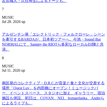
左官職人・久住有生によるトークも。
7
MUSIC
Jul 28. 2026 up
アルゼンチン発「エレクトリック・フォルクローレ」シーン
を牽引するBARDAが、日本初ツアーへ。今池・Sound Bar
NORMALにて、Sammy the RIOTら多彩なローカルDJ陣と共
演。
8
MUSIC
Jul 11. 2026 up
南区発のコレクティブ・D.R.C.が⾳楽と⾷と⽂化が交差する
場所「Quest Luv」を内田橋にオープン！ミュージックバ
ー、イベントスペース、スタジオに加え、ギャラリー、宿泊
施設も併設。初日は、COVAN、NEI、homarelanka、Andreら
によるライブも。