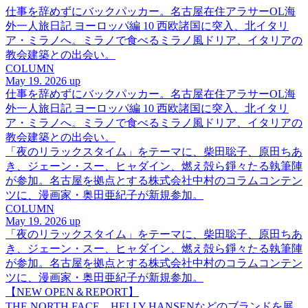
仕事を辞めずにバックパッカー。名古屋在住アラサーOL海
外一人旅日記 ヨーロッパ編 10 西欧諸国に突入、北イタリ
ア・ミラノへ。ミラノで食べるミラノ風ドリア、イタリアの
教会建築との出会い。
COLUMN
May 19. 2026 up
仕事を辞めずにバックパッカー。名古屋在住アラサーOL海
外一人旅日記 ヨーロッパ編 10 西欧諸国に突入、北イタリ
ア・ミラノへ。ミラノで食べるミラノ風ドリア、イタリアの
教会建築との出会い。
「夜のリラックスタイム」をテーマに、柴田聡子、原田ちあ
き、ジェーン・スー、ヒャダイン、燃え殻ら錚々たる執筆陣
が参加。名古屋を拠点とする株式会社中村のコラムコンテン
ツに、漫画家・奥田亜紀子が新規参加。
COLUMN
May 19. 2026 up
「夜のリラックスタイム」をテーマに、柴田聡子、原田ちあ
き、ジェーン・スー、ヒャダイン、燃え殻ら錚々たる執筆陣
が参加。名古屋を拠点とする株式会社中村のコラムコンテン
ツに、漫画家・奥田亜紀子が新規参加。
【NEW OPEN＆REPORT】
THE NORTH FACE、HELLY HANSENなどのブランドを展