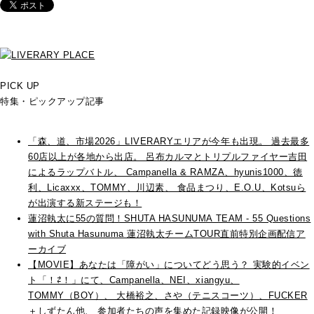
PICK UP
特集・ピックアップ記事
「森、道、市場2026」LIVERARYエリアが今年も出現。 過去最多
60店以上が各地から出店。 呂布カルマとトリプルファイヤー吉田
によるラップバトル、 Campanella & RAMZA、hyunis1000、徳
利、Licaxxx、TOMMY、川辺素、 食品まつり、E.O.U、Kotsuら
が出演する新ステージも！
蓮沼執太に55の質問！SHUTA HASUNUMA TEAM - 55 Questions
with Shuta Hasunuma 蓮沼執太チームTOUR直前特別企画配信ア
ーカイブ
【MOVIE】あなたは「障がい」についてどう思う？ 実験的イベン
ト「！⇄！」にて、Campanella、NEI、xiangyu、
TOMMY（BOY）、 大橋裕之、さや（テニスコーツ）、FUCKER
＋しずたん他、 参加者たちの声を集めた記録映像が公開！