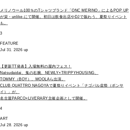
メリノウール100％のTシャツブランド「ONC MERINO」によるPOP UP
が栄・unlike.にて開催。初日は飲食出店やDJで賑わう、夏祭りイベント
も。
3
FEATURE
Jul 31. 2026 up
【更新TT発表】入場無料の屋内フェス！
Natsudaidai、鬼の右腕、NEWLY×TRIPPYHOUSING、
TOMMY（BOY）、MOOLAら出演。
CLUB QUATTRO NAGOYAで夏祭りイベント「ナゴパル盆祭（ボンサ
イ）」が、
名古屋PARCO×LIVERARY主催企画として開催。
4
ART
Jul 28. 2026 up