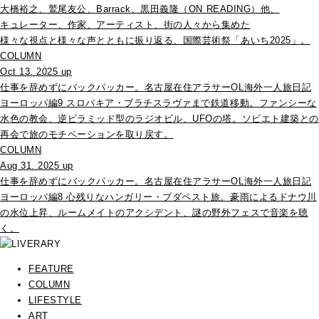
大橋裕之、鷲尾友公、Barrack、黒田義隆（ON READING）他、
キュレーター、作家、アーティスト、街の人々から集めた
様々な視点と様々な声とともに振り返る、国際芸術祭「あいち2025」。
COLUMN
Oct 13. 2025 up
仕事を辞めずにバックパッカー。名古屋在住アラサーOL海外一人旅日記
ヨーロッパ編9 スロバキア・ブラチスラヴァまで鉄道移動。ファンシーな
水色の教会、逆ピラミッド型のラジオビル、UFOの塔。ソビエト建築との
再会で旅のモチベーションを取り戻す。
COLUMN
Aug 31. 2025 up
仕事を辞めずにバックパッカー。名古屋在住アラサーOL海外一人旅日記
ヨーロッパ編8 心残りなハンガリー・ブダペスト旅。豪雨によるドナウ川
の水位上昇、ルームメイトのアクシデント、謎の野外フェスで音楽を聴
く。
FEATURE
COLUMN
LIFESTYLE
ART