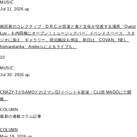
MUSIC
Jul 11. 2026 up
南区発のコレクティブ・D.R.C.が⾳楽と⾷と⽂化が交差する場所「Quest
Luv」を内田橋にオープン！ミュージックバー、イベントスペース、スタ
ジオに加え、ギャラリー、宿泊施設も併設。初日は、COVAN、NEI、
homarelanka、Andreらによるライブも。
10
MUSIC
Jul 30. 2026 up
CRAZY-TがSAMOとの２マンDJイベントを新栄・CLUB MAGOにて開
催。
COLUMN
最新の連載コラム記事
COLUMN
May 19. 2026 up