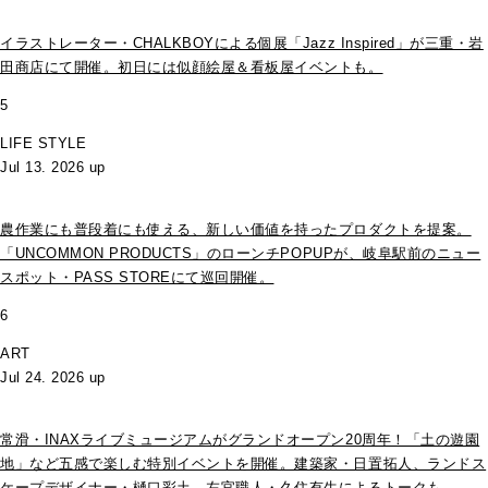
イラストレーター・CHALKBOYによる個展「Jazz Inspired」が三重・岩
田商店にて開催。初日には似顔絵屋＆看板屋イベントも。
5
LIFE STYLE
Jul 13. 2026 up
農作業にも普段着にも使える、新しい価値を持ったプロダクトを提案。
「UNCOMMON PRODUCTS」のローンチPOPUPが、岐阜駅前のニュー
スポット・PASS STOREにて巡回開催。
6
ART
Jul 24. 2026 up
常滑・INAXライブミュージアムがグランドオープン20周年！「土の遊園
地」など五感で楽しむ特別イベントを開催。建築家・日置拓人、ランドス
ケープデザイナー・樋口彩土、左官職人・久住有生によるトークも。