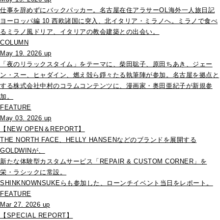
仕事を辞めずにバックパッカー。名古屋在住アラサーOL海外一人旅日記
ヨーロッパ編 10 西欧諸国に突入、北イタリア・ミラノへ。ミラノで食べ
るミラノ風ドリア、イタリアの教会建築との出会い。
COLUMN
May 19. 2026 up
「夜のリラックスタイム」をテーマに、柴田聡子、原田ちあき、ジェー
ン・スー、ヒャダイン、燃え殻ら錚々たる執筆陣が参加。名古屋を拠点と
する株式会社中村のコラムコンテンツに、漫画家・奥田亜紀子が新規参
加。
FEATURE
May 03. 2026 up
【NEW OPEN＆REPORT】
THE NORTH FACE、HELLY HANSENなどのブランドを展開する
GOLDWINが、
新たな体験型カスタムサービス「REPAIR & CUSTOM CORNER」を
栄・ラシックに常設。
SHINKNOWNSUKEらも参加した、ローンチイベント当日をレポート。
FEATURE
Mar 27. 2026 up
【SPECIAL REPORT】