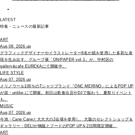
LATEST
特集・ニュースの最新記事
ART
Aug 08. 2026 up
グラフィックデザイナーやイラストレーター8名が紙を使用した多彩な表
現を生み出す。グループ展「ON/PAPER vol.1」が、中村区の
gallery&cafe EUREKAにて開催中。
LIFE STYLE
Aug 07. 2026 up
メリノウール100％のTシャツブランド「ONC MERINO」によるPOP UP
が栄・unlike.にて開催。初日は飲食出店やDJで賑わう、夏祭りイベント
も。
MUSIC
Aug 07. 2026 up
今池・Cane Caneと大大大の2会場を使用し、大阪のセレクトショップ＆
ギャラリー・DELIが物販とフードのPOP UPを2日間限定開催。
ART