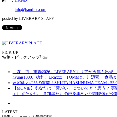
問 ：
HAND
info@hand-cc.com
posted by LIVERARY STAFF
PICK UP
特集・ピックアップ記事
「森、道、市場2026」LIVERARYエリアが今年も出現。
hyunis1000、徳利、Licaxxx、TOMMY、川辺素、 
蓮沼執太に55の質問！SHUTA HASUNUMA TEAM - 55 Q
【MOVIE】あなたは「障がい」についてどう思う？ 実験的イ
＋しずたん他、 参加者たちの声を集めた記録映像が公
LATEST
特集・ニュースの最新記事