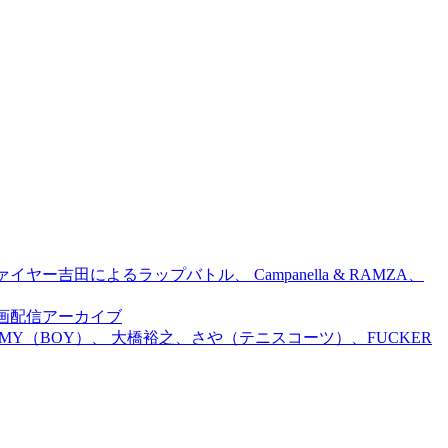
吉田によるラップバトル、 Campanella & RAMZA、
前特別企画配信アーカイブ
TOMMY（BOY）、 大橋裕之、さや（テニスコーツ）、FUCKER