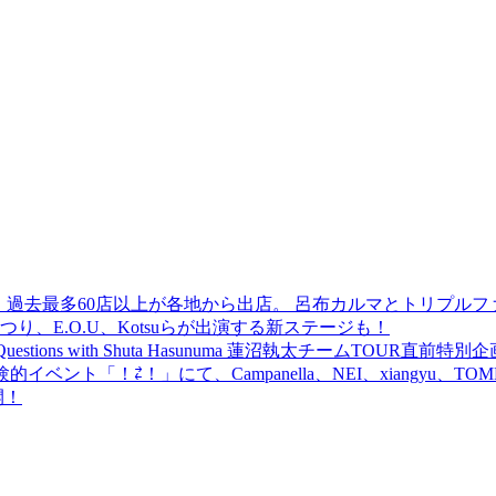
 過去最多60店以上が各地から出店。 呂布カルマとトリプルファイヤー
食品まつり、E.O.U、Kotsuらが出演する新ステージも！
uestions with Shuta Hasunuma 蓮沼執太チームTOUR直
ベント「！⇄！」にて、Campanella、NEI、xiangyu、
開！