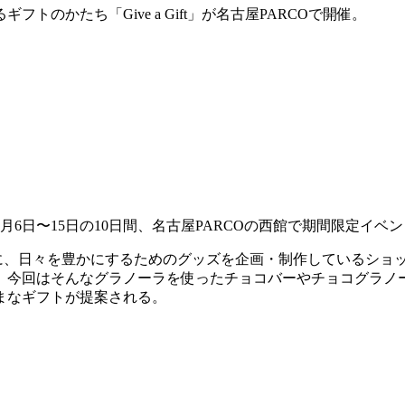
のかたち「Give a Gift」が名古屋PARCOで開催。
〜15日の10日間、名古屋PARCOの西館で期間限定イベント「Gi
トに、日々を豊かにするためのグッズを企画・制作しているショ
回はそんなグラノーラを使ったチョコバーやチョコグラノーラ、
まなギフトが提案される。