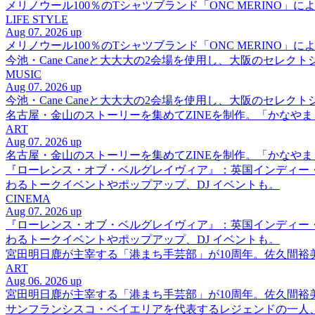
メリノウール100％のTシャツブランド「ONC MERINO」によ
LIFE STYLE
Aug 07. 2026 up
メリノウール100％のTシャツブランド「ONC MERINO」によ
今池・Cane Caneと大大大の2会場を使用し、大阪のセレクト
MUSIC
Aug 07. 2026 up
今池・Cane Caneと大大大の2会場を使用し、大阪のセレクト
名古屋・金山のストーリーを集めてZINEを制作。「かなや
ART
Aug 07. 2026 up
名古屋・金山のストーリーを集めてZINEを制作。「かなや
『ローレンス・オブ・ベルグレイヴィア』：英国インディー
わるトークイベントやポップアップ、DJ イベントも。
CINEMA
Aug 07. 2026 up
『ローレンス・オブ・ベルグレイヴィア』：英国インディー
わるトークイベントやポップアップ、DJ イベントも。
宮田明日鹿が主宰する「港まち手芸部」が10周年。佐久間
ART
Aug 06. 2026 up
宮田明日鹿が主宰する「港まち手芸部」が10周年。佐久間
サンフランシスコ・ベイエリアを代表するレジェンドの一人、DJ 