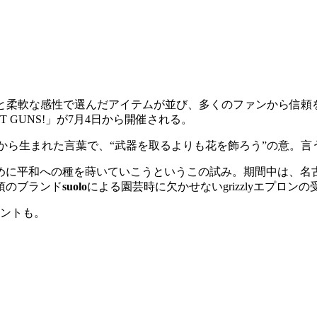
Lなど、確かな目利きと柔軟な感性で選んだアイテムが並び、多くのファン
 GUNS!」が7月4日から開催される。
ピー文化から生まれた言葉で、“武器を取るよりも花を飾ろう”の意
めに平和への種を蒔いていこうというこの試み。期間中は、名
須のブランド
suolo
による園芸時に欠かせないgrizzlyエプロン
ベントも。