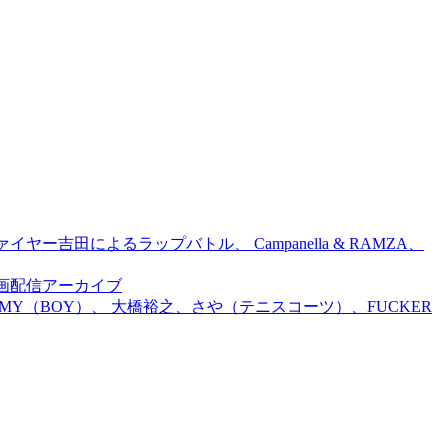
吉田によるラップバトル、 Campanella & RAMZA、
前特別企画配信アーカイブ
TOMMY（BOY）、 大橋裕之、さや（テニスコーツ）、FUCKER