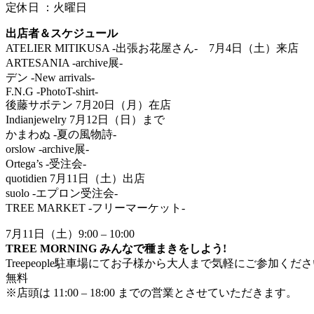
定休日 ：火曜日
出店者＆スケジュール
ATELIER MITIKUSA -出張お花屋さん- 7月4日（土）来店
ARTESANIA -archive展-
デン -New arrivals-
F.N.G -PhotoT-shirt-
後藤サボテン 7月20日（月）在店
Indianjewelry 7月12日（日）まで
かまわぬ -夏の風物詩-
orslow -archive展-
Ortega’s -受注会-
quotidien 7月11日（土）出店
suolo -エプロン受注会-
TREE MARKET -フリーマーケット-
7月11日（土）9:00 – 10:00
TREE MORNING みんなで種まきをしよう!
Treepeople駐車場にてお子様から大人まで気軽にご参加くだ
無料
※店頭は 11:00 – 18:00 までの営業とさせていただきます。