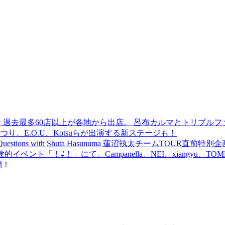
 過去最多60店以上が各地から出店。 呂布カルマとトリプルファイヤー
食品まつり、E.O.U、Kotsuらが出演する新ステージも！
uestions with Shuta Hasunuma 蓮沼執太チームTOUR直
ベント「！⇄！」にて、Campanella、NEI、xiangyu、
開！