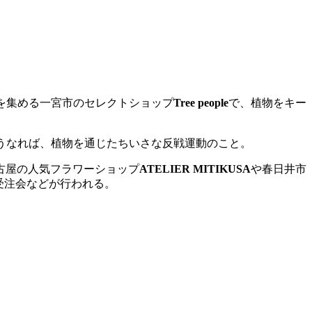
から信頼を集める一宮市のセレクトショップ
Tree people
で、植物をキー
。言うなれば、植物を通じたちいさな反戦運動のこと。
古屋の人気フラワーショップ
ATELIER MITIKUSA
や春日井市
の受注会などが行われる。