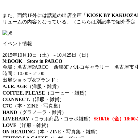
また、西館1F外には話題の出店企画
「KIOSK BY KAKUOZ
リュームの内容となっている。（こちらは別記事で紹介予定！
イベント情報
2015年10月10日（土）～10月25日（日）
N:BOOK Store in PARCO
会場：名古屋PARCO 西館8F パルコギャラリー 名古屋市 中
時間：10:00～21:00
出展ショップ&ブランド：
A.I.R. AGE
（洋服・雑貨）
COFFEE, PLEASE
（コーヒー・雑貨）
CO.NNECT.
（洋服・雑貨）
C7C
（本・ZINE・写真集）
HAND
（グラノーラ・雑貨）
LIVERARY
（コラボ商品・コラボ雑貨）
※10/16（金）18
LOVE
（洋服・雑貨）
ON READING
（本・ZINE・写真集・雑貨）