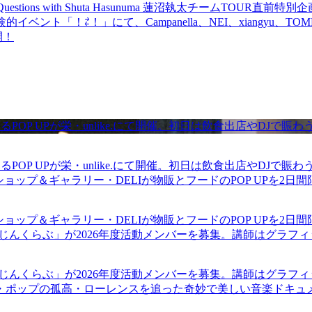
uestions with Shuta Hasunuma 蓮沼執太チームTOUR直
ベント「！⇄！」にて、Campanella、NEI、xiangyu、
開！
るPOP UPが栄・unlike.にて開催。初日は飲食出店やDJで
るPOP UPが栄・unlike.にて開催。初日は飲食出店やDJで
ショップ＆ギャラリー・DELIが物販とフードのPOP UPを2日
ショップ＆ギャラリー・DELIが物販とフードのPOP UPを2日
まじんくらぶ」が2026年度活動メンバーを募集。講師はグラフ
まじんくらぶ」が2026年度活動メンバーを募集。講師はグラフ
・ポップの孤高・ローレンスを追った奇妙で美しい音楽ドキュ