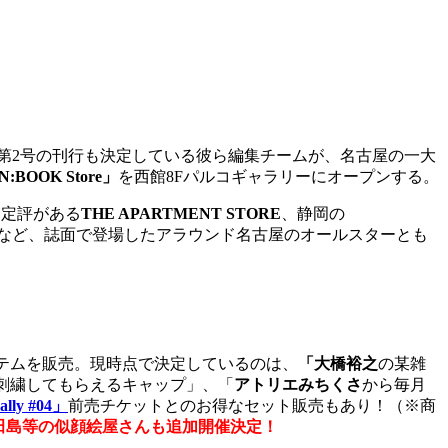
には第2号の刊行も決定している彼ら編集チームが、名古屋の一大
N:BOOK Store」
を西館8Fパルコギャラリーにオープンする。
に定評がある
THE APARTMENT STORE
、静岡の
など、誌面で登場したアラウンド名古屋のオールスターとも
イテムを販売。現時点で決定しているのは、
「大橋裕之
の某雑
刺繍してもらえるキャップ」、「
アトリエみちくさ
から毎月
lly #04」
前売チケットとのお得なセット販売もあり！（※商
ター・小田島等の似顔絵屋さんも追加開催決定！