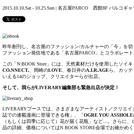
2015.10.10.Sat - 10.25.Sun | 名古屋PARCO 西館8F
昨年創刊し、名古屋のファッション/カルチャーの「今」を
ファッション発信地である「名古屋PARCO」とコラボレート。
この「N:BOOK Store」には、天然素材だけを使用したソ
CO.NNECT.
、岡崎の
LOVE
、春日井の
A.I.R.AGE
ら、カッテ
いえる14のショップ、クリエイターらが出店。
そして、我らがLIVERARY編集部も緊急出店が決定！
LIVERARYブースでは、さまざまなアーティスト／クリ
誌での連載漫画に登場できる権」、「
OGRE YOU ASSHOLE
（もしくは四季に応じて）花が届く花瓶」など…。さらに、1
品の詳細、価格についてはN BOOK STORE会場でお確かめ