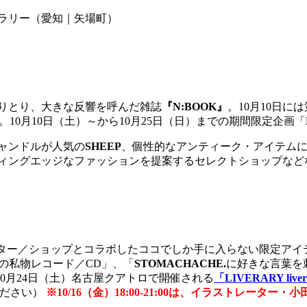
 パルコギャラリー（愛知｜矢場町）
切りとり、大きな反響を呼んだ雑誌
『N:BOOK』
。10月10日
10月10日（土）～から10月25日（日）までの期間限定企画「
イキャンドルが人気の
SHEEP
、個性的なアンティーク・アイテム
ィングエッジなファッションを提案するセレクトショップなど
エイター／ショップとコラボしたココでしか手に入らない限定ア
の私物レコード／CD」、「
STOMACHACHE.
に好きな言葉を
0月24日（土）名古屋クアトロで開催される
「LIVERARY livera
ください）
※10/16（金）18:00-21:00は、イラストレー