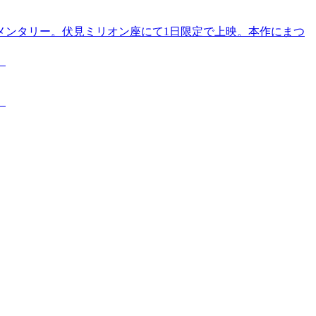
メンタリー。伏見ミリオン座にて1日限定で上映。本作にまつ
。
。