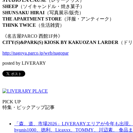
STUDIO LA CAUSE
（レザーグッズ）
SHEEP
（ソイキャンドル・焼き菓子）
SHUNSAKU HIRAI
（写真展示/販売）
THE APARTMENT STORE
（洋服・アンティーク）
THINK TWICE
（生活雑貨）
《名古屋PARCO 西館1F外》
CITY(S)&PARK(S) KIOSK BY KAKUOZAN LARDER
（ドリ
http://nagoya.parco.jp/web/nagopar
posted by LIVERARY
PICK UP
特集・ピックアップ記事
「森、道、市場2026」LIVERARYエリアが今年も出現。
hyunis1000、徳利、Licaxxx、TOMMY、川辺素、 