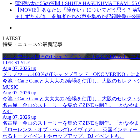
蓮沼執太に55の質問！SHUTA HASUNUMA TEAM - 55 Q
【MOVIE】あなたは「障がい」についてどう思う？ 実験的イ
＋しずたん他、 参加者たちの声を集めた記録映像が公
LATEST
特集・ニュースの最新記事
メリノウール100％のTシャツブランド「ONC MERINO」によ
LIFE STYLE
Aug 07. 2026 up
メリノウール100％のTシャツブランド「ONC MERINO」によ
今池・Cane Caneと大大大の2会場を使用し、大阪のセレクト
MUSIC
Aug 07. 2026 up
今池・Cane Caneと大大大の2会場を使用し、大阪のセレクト
名古屋・金山のストーリーを集めてZINEを制作。「かなや
ART
Aug 07. 2026 up
名古屋・金山のストーリーを集めてZINEを制作。「かなや
『ローレンス・オブ・ベルグレイヴィア』：英国インディー
わるトークイベントやポップアップ、DJ イベントも。