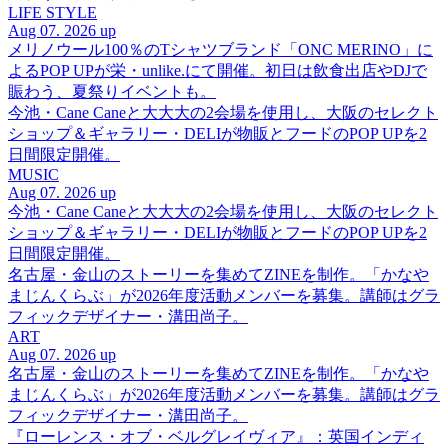
LIFE STYLE
Aug 07. 2026 up
メリノウール100％のTシャツブランド「ONC MERINO」に
よるPOP UPが栄・unlike.にて開催。初日は飲食出店やDJで
賑わう、夏祭りイベントも。
今池・Cane Caneと大大大の2会場を使用し、大阪のセレクト
ショップ＆ギャラリー・DELIが物販とフードのPOP UPを2
日間限定開催。
MUSIC
Aug 07. 2026 up
今池・Cane Caneと大大大の2会場を使用し、大阪のセレクト
ショップ＆ギャラリー・DELIが物販とフードのPOP UPを2
日間限定開催。
名古屋・金山のストーリーを集めてZINEを制作。「かなや
まじんくらぶ」が2026年度活動メンバーを募集。講師はグラ
フィックデザイナー・溝田尚子。
ART
Aug 07. 2026 up
名古屋・金山のストーリーを集めてZINEを制作。「かなや
まじんくらぶ」が2026年度活動メンバーを募集。講師はグラ
フィックデザイナー・溝田尚子。
『ローレンス・オブ・ベルグレイヴィア』：英国インディ