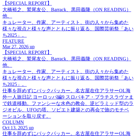
【SPECIAL REPORT】
大橋裕之、鷲尾友公、Barrack、黒田義隆（ON READING）
他、
キュレーター、作家、アーティスト、街の人々から集めた
様々な視点と様々な声とともに振り返る、国際芸術祭「あい
ち2025」。
FEATURE
Mar 27. 2026 up
【SPECIAL REPORT】
大橋裕之、鷲尾友公、Barrack、黒田義隆（ON READING）
他、
キュレーター、作家、アーティスト、街の人々から集めた
様々な視点と様々な声とともに振り返る、国際芸術祭「あい
ち2025」。
仕事を辞めずにバックパッカー。名古屋在住アラサーOL海
外一人旅日記 ヨーロッパ編9 スロバキア・ブラチスラヴァま
で鉄道移動。ファンシーな水色の教会、逆ピラミッド型のラ
ジオビル、UFOの塔。ソビエト建築との再会で旅のモチベ
ーションを取り戻す。
COLUMN
Oct 13. 2025 up
仕事を辞めずにバックパッカー。名古屋在住アラサーOL海