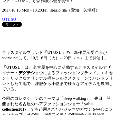
ンド「UTUSU」が新作展示会を開催！
2017.10.16.Mon - 10.20.Fri | spazio rita（愛知｜矢場町）
UTUSU
テキスタイルブランド
「UTUSU」
の、新作展示受注会が
spazio ritaにて、10月16日（火）～20日（木）まで開催中。
「UTUSU」
は、名古屋を中心に活動するテキスタイルデザ
イナー・
デグチショウ
によるファッションブランド。エキセ
ントリックなオリジナル柄をシルクスクリーンでハンドプリ
ントした生地で、洋服から小物まで様々なアイテムを展開し
ている。
今回のコレクションのテーマは「sleep walking」。先日、開
催された名古屋のヘアファッションショー
「yaba
collection2017」
でも起用されたパジャマやガウンを中心にラ
インナップ。その他、小物アイテムの即売会も同時開催。