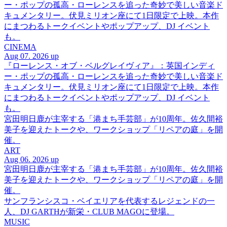
ー・ポップの孤高・ローレンスを追った奇妙で美しい音楽ド
キュメンタリー。伏見ミリオン座にて1日限定で上映。本作
にまつわるトークイベントやポップアップ、DJ イベント
も。
CINEMA
Aug 07. 2026 up
『ローレンス・オブ・ベルグレイヴィア』：英国インディ
ー・ポップの孤高・ローレンスを追った奇妙で美しい音楽ド
キュメンタリー。伏見ミリオン座にて1日限定で上映。本作
にまつわるトークイベントやポップアップ、DJ イベント
も。
宮田明日鹿が主宰する「港まち手芸部」が10周年。佐久間裕
美子を迎えたトークや、ワークショップ「リペアの庭」を開
催。
ART
Aug 06. 2026 up
宮田明日鹿が主宰する「港まち手芸部」が10周年。佐久間裕
美子を迎えたトークや、ワークショップ「リペアの庭」を開
催。
サンフランシスコ・ベイエリアを代表するレジェンドの一
人、DJ GARTHが新栄・CLUB MAGOに登場。
MUSIC