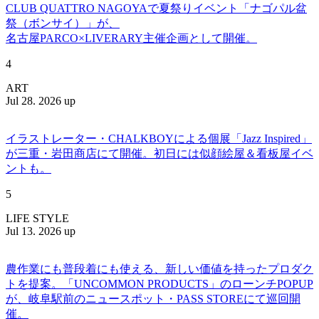
CLUB QUATTRO NAGOYAで夏祭りイベント「ナゴパル盆
祭（ボンサイ）」が、
名古屋PARCO×LIVERARY主催企画として開催。
4
ART
Jul 28. 2026 up
イラストレーター・CHALKBOYによる個展「Jazz Inspired」
が三重・岩田商店にて開催。初日には似顔絵屋＆看板屋イベ
ントも。
5
LIFE STYLE
Jul 13. 2026 up
農作業にも普段着にも使える、新しい価値を持ったプロダク
トを提案。「UNCOMMON PRODUCTS」のローンチPOPUP
が、岐阜駅前のニュースポット・PASS STOREにて巡回開
催。