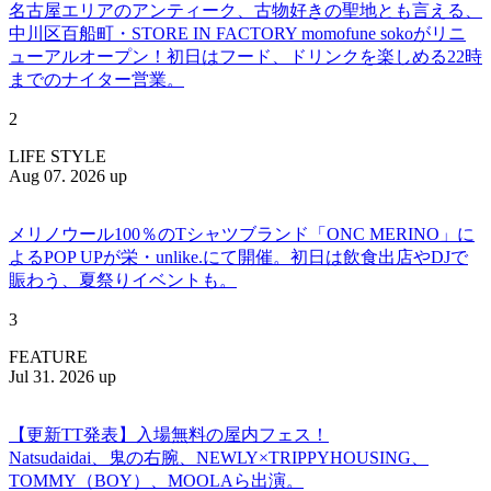
名古屋エリアのアンティーク、古物好きの聖地とも言える、
中川区百船町・STORE IN FACTORY momofune sokoがリニ
ューアルオープン！初日はフード、ドリンクを楽しめる22時
までのナイター営業。
2
LIFE STYLE
Aug 07. 2026 up
メリノウール100％のTシャツブランド「ONC MERINO」に
よるPOP UPが栄・unlike.にて開催。初日は飲食出店やDJで
賑わう、夏祭りイベントも。
3
FEATURE
Jul 31. 2026 up
【更新TT発表】入場無料の屋内フェス！
Natsudaidai、鬼の右腕、NEWLY×TRIPPYHOUSING、
TOMMY（BOY）、MOOLAら出演。