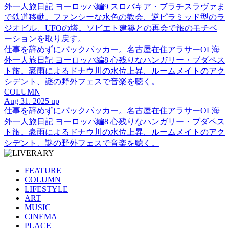
外一人旅日記 ヨーロッパ編9 スロバキア・ブラチスラヴァま
で鉄道移動。ファンシーな水色の教会、逆ピラミッド型のラ
ジオビル、UFOの塔。ソビエト建築との再会で旅のモチベ
ーションを取り戻す。
仕事を辞めずにバックパッカー。名古屋在住アラサーOL海
外一人旅日記 ヨーロッパ編8 心残りなハンガリー・ブダペス
ト旅。豪雨によるドナウ川の水位上昇、ルームメイトのアク
シデント、謎の野外フェスで音楽を聴く。
COLUMN
Aug 31. 2025 up
仕事を辞めずにバックパッカー。名古屋在住アラサーOL海
外一人旅日記 ヨーロッパ編8 心残りなハンガリー・ブダペス
ト旅。豪雨によるドナウ川の水位上昇、ルームメイトのアク
シデント、謎の野外フェスで音楽を聴く。
FEATURE
COLUMN
LIFESTYLE
ART
MUSIC
CINEMA
PLACE