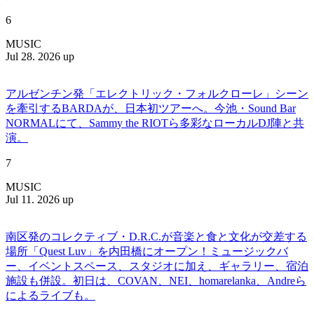
6
MUSIC
Jul 28. 2026 up
アルゼンチン発「エレクトリック・フォルクローレ」シーン
を牽引するBARDAが、日本初ツアーへ。今池・Sound Bar
NORMALにて、Sammy the RIOTら多彩なローカルDJ陣と共
演。
7
MUSIC
Jul 11. 2026 up
南区発のコレクティブ・D.R.C.が⾳楽と⾷と⽂化が交差する
場所「Quest Luv」を内田橋にオープン！ミュージックバ
ー、イベントスペース、スタジオに加え、ギャラリー、宿泊
施設も併設。初日は、COVAN、NEI、homarelanka、Andreら
によるライブも。