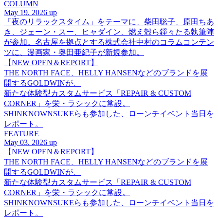
COLUMN
May 19. 2026 up
「夜のリラックスタイム」をテーマに、柴田聡子、原田ちあ
き、ジェーン・スー、ヒャダイン、燃え殻ら錚々たる執筆陣
が参加。名古屋を拠点とする株式会社中村のコラムコンテン
ツに、漫画家・奥田亜紀子が新規参加。
【NEW OPEN＆REPORT】
THE NORTH FACE、HELLY HANSENなどのブランドを展
開するGOLDWINが、
新たな体験型カスタムサービス「REPAIR & CUSTOM
CORNER」を栄・ラシックに常設。
SHINKNOWNSUKEらも参加した、ローンチイベント当日を
レポート。
FEATURE
May 03. 2026 up
【NEW OPEN＆REPORT】
THE NORTH FACE、HELLY HANSENなどのブランドを展
開するGOLDWINが、
新たな体験型カスタムサービス「REPAIR & CUSTOM
CORNER」を栄・ラシックに常設。
SHINKNOWNSUKEらも参加した、ローンチイベント当日を
レポート。