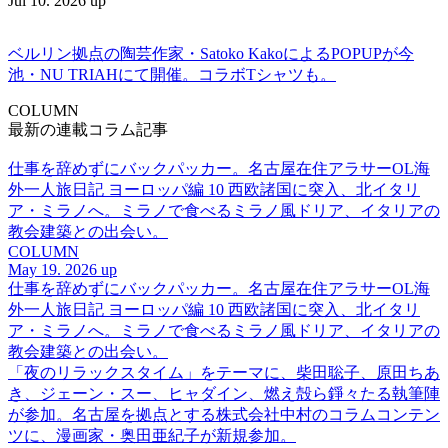
Jul 10. 2026 up
ベルリン拠点の陶芸作家・Satoko KakoによるPOPUPが今
池・NU TRIAHにて開催。コラボTシャツも。
COLUMN
最新の連載コラム記事
仕事を辞めずにバックパッカー。名古屋在住アラサーOL海
外一人旅日記 ヨーロッパ編 10 西欧諸国に突入、北イタリ
ア・ミラノへ。ミラノで食べるミラノ風ドリア、イタリアの
教会建築との出会い。
COLUMN
May 19. 2026 up
仕事を辞めずにバックパッカー。名古屋在住アラサーOL海
外一人旅日記 ヨーロッパ編 10 西欧諸国に突入、北イタリ
ア・ミラノへ。ミラノで食べるミラノ風ドリア、イタリアの
教会建築との出会い。
「夜のリラックスタイム」をテーマに、柴田聡子、原田ちあ
き、ジェーン・スー、ヒャダイン、燃え殻ら錚々たる執筆陣
が参加。名古屋を拠点とする株式会社中村のコラムコンテン
ツに、漫画家・奥田亜紀子が新規参加。