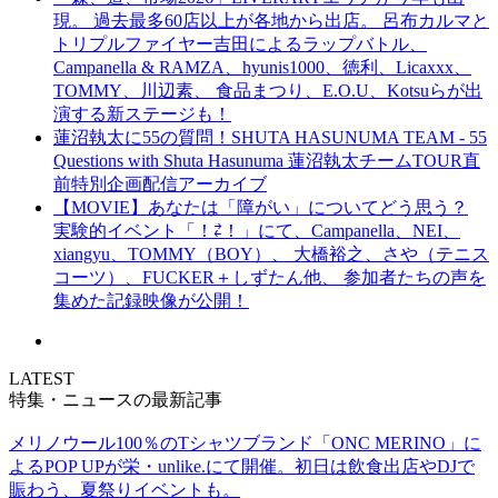
現。 過去最多60店以上が各地から出店。 呂布カルマと
トリプルファイヤー吉田によるラップバトル、
Campanella & RAMZA、hyunis1000、徳利、Licaxxx、
TOMMY、川辺素、 食品まつり、E.O.U、Kotsuらが出
演する新ステージも！
蓮沼執太に55の質問！SHUTA HASUNUMA TEAM - 55
Questions with Shuta Hasunuma 蓮沼執太チームTOUR直
前特別企画配信アーカイブ
【MOVIE】あなたは「障がい」についてどう思う？
実験的イベント「！⇄！」にて、Campanella、NEI、
xiangyu、TOMMY（BOY）、 大橋裕之、さや（テニス
コーツ）、FUCKER＋しずたん他、 参加者たちの声を
集めた記録映像が公開！
LATEST
特集・ニュースの最新記事
メリノウール100％のTシャツブランド「ONC MERINO」に
よるPOP UPが栄・unlike.にて開催。初日は飲食出店やDJで
賑わう、夏祭りイベントも。