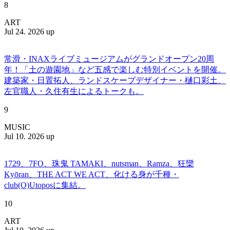
8
ART
Jul 24. 2026 up
常滑・INAXライブミュージアムがグランドオープン20周
年！「土の遊園地」など五感で楽しむ特別イベントを開催。
建築家・日置拓人、ランドスケープデザイナー・樋口彩土、
左官職人・久住有生によるトークも。
9
MUSIC
Jul 10. 2026 up
1729、7FO、珠鬼 TAMAKI、nutsman、Ramza、狂欒
Kyōran、THE ACT WE ACT、化ける身が千種・
club(O)Utoposに集結。
10
ART