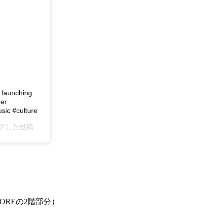
 launching
der
sic #culture
ェアした投稿 –
2019年 2月月3日午後10時55分PST
TOREの2階部分）