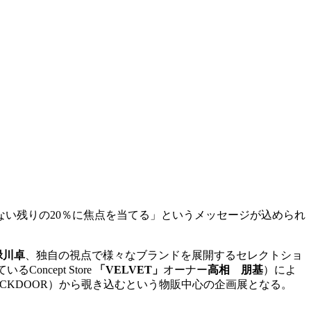
ない残りの20％に焦点を当てる」というメッセージが込められ
緑川卓
、独自の視点で様々なブランドを展開するセレクトショ
ncept Store
「VELVET」
オーナー
高相 朋基
）によ
CKDOOR）から覗き込むという物販中心の企画展となる。