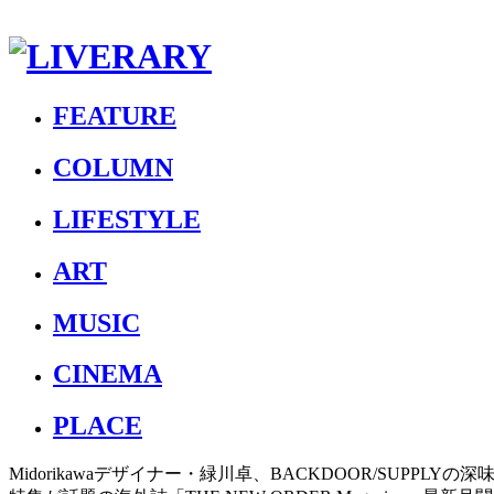
FEATURE
COLUMN
LIFESTYLE
ART
MUSIC
CINEMA
PLACE
Midorikawaデザイナー・緑川卓、BACKDOOR/SUPP