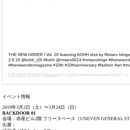
THE NEW ORDER / Vol. 20 featuring KOHH shot by Rintaro Ishige
2.8.19 @kohh_t20 #kohh @rintaro0014 #rintaroishige #thenewor
#thenewordermagazine #10th #10thanniversary #fashion #art #mu
THE NEW ORDER Magazine
さん(@thenewordermagazine)がシ
イベント情報
2019年3月2日（土）〜3月24日（日）
BACKDOOR 01
会場：赤座ビル2階 フリースペース（UNEVEN GENERAL S
出展：