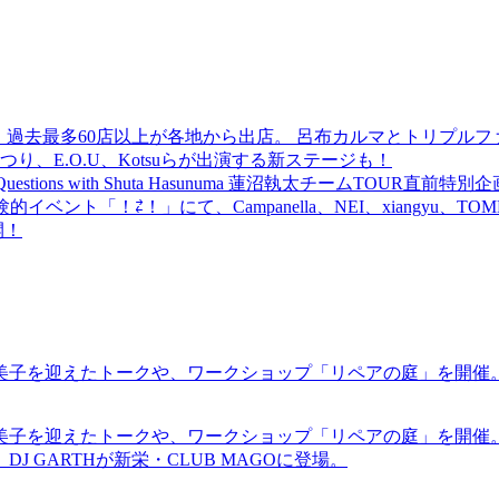
 過去最多60店以上が各地から出店。 呂布カルマとトリプルファイヤー
食品まつり、E.O.U、Kotsuらが出演する新ステージも！
uestions with Shuta Hasunuma 蓮沼執太チームTOUR直
ベント「！⇄！」にて、Campanella、NEI、xiangyu、
開！
裕美子を迎えたトークや、ワークショップ「リペアの庭」を開催
裕美子を迎えたトークや、ワークショップ「リペアの庭」を開催
GARTHが新栄・CLUB MAGOに登場。