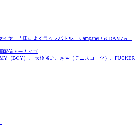
吉田によるラップバトル、 Campanella & RAMZA、
前特別企画配信アーカイブ
TOMMY（BOY）、 大橋裕之、さや（テニスコーツ）、FUCKER
。
。