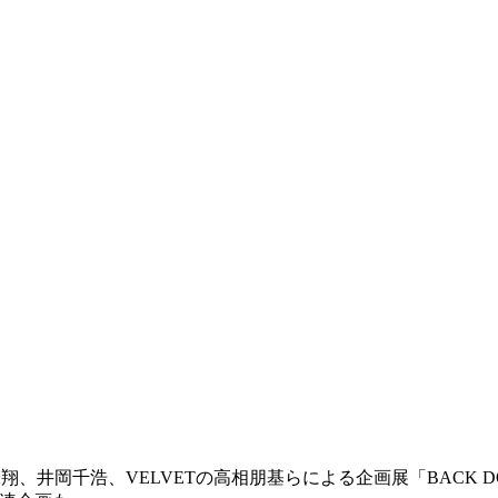
LYの深味翔、井岡千浩、VELVETの高相朋基らによる企画展「BAC