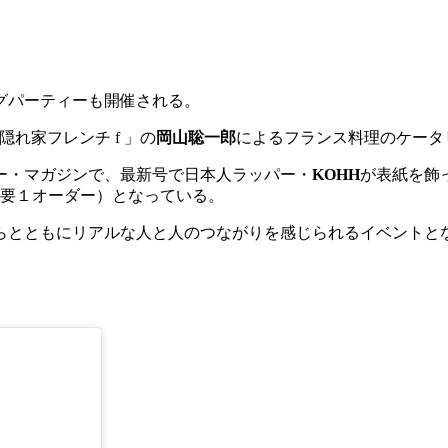
ニングパーティーも開催される。
隠れ家フレンチ f 」の
岡山聡一郎
によるフランス料理のケータ
ー・マガジンで、最新号で日本人ラッパー・
KOHH
が表紙を飾
要１オーダー）となっている。
らとともにリアルな人と人のつながりを感じられるイベントと