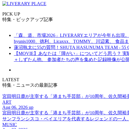
PICK UP
特集・ピックアップ記事
「森、道、市場2026」LIVERARYエリアが今年も出現。
hyunis1000、徳利、Licaxxx、TOMMY、川辺素、 
蓮沼執太に55の質問！SHUTA HASUNUMA TEAM - 55 Q
【MOVIE】あなたは「障がい」についてどう思う？ 実験的イ
＋しずたん他、 参加者たちの声を集めた記録映像が公
LATEST
特集・ニュースの最新記事
宮田明日鹿が主宰する「港まち手芸部」が10周年。佐久間
ART
Aug 06. 2026 up
宮田明日鹿が主宰する「港まち手芸部」が10周年。佐久間
サンフランシスコ・ベイエリアを代表するレジェンドの一人、DJ 
MUSIC