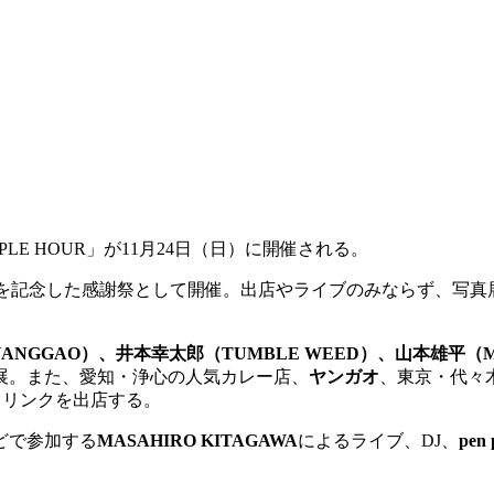
LE HOUR」が
11
月
24
日（日）に開催される。
の10周年を記念した感謝祭として開催。
出店やライブのみならず、写真
YANGGAO
）、井本幸太郎（
TUMBLE WEED
）、山本雄平（
M
展。また、愛知・浄心の人気カレー店、
ヤンガオ
、東京・代々
ドリンクを出店する。
どで参加する
MASAHIRO KITAGAWA
によるライブ、DJ、
pen 