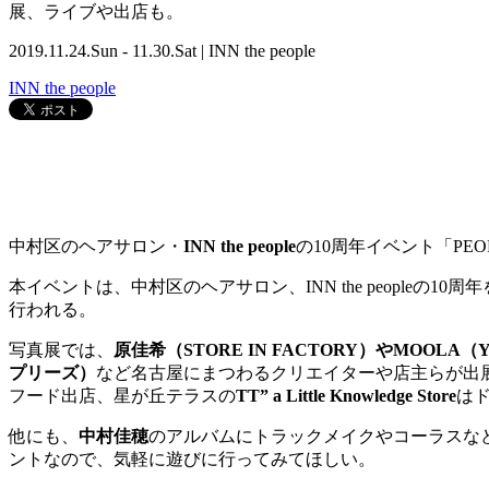
展、ライブや出店も。
2019.11.24.Sun - 11.30.Sat | INN the people
INN the people
中村区のヘアサロン・
INN the people
の
10
周年イベント「PEOP
本イベントは、中村区のヘアサロン、
INN the people
行われる。
写真展では、
原佳希（
STORE IN FACTORY
）や
MOOLA
（
プリーズ）
など名古屋にまつわるクリエイターや店主らが出
フード出店、星が丘テラスの
TT” a Little Knowledge Store
は
他にも、
中村佳穂
のアルバムにトラックメイクやコーラスな
ントなので、気軽に遊びに行ってみてほしい。