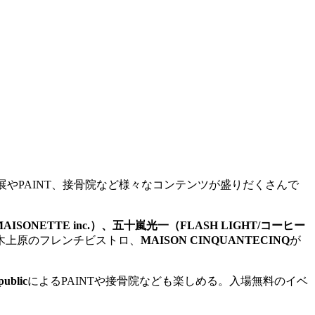
展や
PAINT
、接骨院など様々なコンテンツが盛りだくさんで
AISONETTE inc.
）、五十嵐光一（
FLASH LIGHT/
コーヒー
木上原のフレンチビストロ、
MAISON CINQUANTECINQ
が
public
によるPAINTや接骨院なども楽しめる。入場無料のイベ