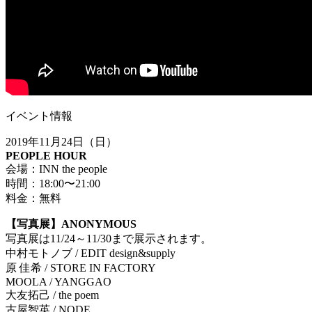
イベント情報
2019年11月24日（日）
PEOPLE HOUR
会場：INN the people
時間：18:00〜21:00
料金：無料
【写真展】
ANONYMOUS
写真展は
11/24
～
11/30
まで展示されます。
中村モトノブ
/ EDIT design&supply
原
佳希
/ STORE IN FACTORY
MOOLA / YANGGAO
大友拓己
/ the poem
古屋智英
/ NODE