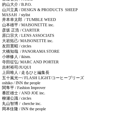
的山大介
/ B.P.O.
山川立真
/ DESIGN & PRODUCTS SHEEP
MASAH / stylist
井本幸太郎
/ TUMBLE WEED
山本雄平
/ MAISONETTE inc.
彦坂
正浩
/ CIARTER
原口宗大
/ LENS ASSOCIATS
大岩拓己
/ MAISONETTE inc.
友田寛昭
/ circles
大橋知哉
/ PANORAMA STORE
小林修人
/ ikism.
寺田征弘
/ MARC AND PORTER
吉村裕司
/JUQUI
上田唯人
/
走るひと編集長
五十嵐光一
/ FLASH LIGHT/
コーヒープリーズ
oshiko / INN the people
関隼平
/ Fashion Improver
番匠雄士
/ AND JOE inc.
柳瀬公識
/ circles
丸山智博
/ cherche inc.
岡本佳隆
/ INN the people