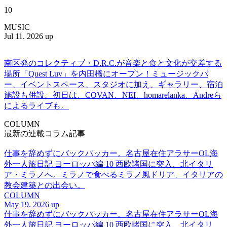
10
MUSIC
Jul 11. 2026 up
南区発のコレクティブ・D.R.C.が⾳楽と⾷と⽂化が交差する
場所「Quest Luv」を内田橋にオープン！ミュージックバ
ー、イベントスペース、スタジオに加え、ギャラリー、宿泊
施設も併設。初日は、COVAN、NEI、homarelanka、Andreら
によるライブも。
COLUMN
最新の連載コラム記事
仕事を辞めずにバックパッカー。名古屋在住アラサーOL海
外一人旅日記 ヨーロッパ編 10 西欧諸国に突入、北イタリ
ア・ミラノへ。ミラノで食べるミラノ風ドリア、イタリアの
教会建築との出会い。
COLUMN
May 19. 2026 up
仕事を辞めずにバックパッカー。名古屋在住アラサーOL海
外一人旅日記 ヨーロッパ編 10 西欧諸国に突入、北イタリ