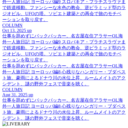
外一人旅日記 ヨーロッパ編9 スロバキア・ブラチスラヴァま
で鉄道移動。ファンシーな水色の教会、逆ピラミッド型のラ
ジオビル、UFOの塔。ソビエト建築との再会で旅のモチベ
ーションを取り戻す。
COLUMN
Oct 13. 2025 up
仕事を辞めずにバックパッカー。名古屋在住アラサーOL海
外一人旅日記 ヨーロッパ編9 スロバキア・ブラチスラヴァま
で鉄道移動。ファンシーな水色の教会、逆ピラミッド型のラ
ジオビル、UFOの塔。ソビエト建築との再会で旅のモチベ
ーションを取り戻す。
仕事を辞めずにバックパッカー。名古屋在住アラサーOL海
外一人旅日記 ヨーロッパ編8 心残りなハンガリー・ブダペス
ト旅。豪雨によるドナウ川の水位上昇、ルームメイトのアク
シデント、謎の野外フェスで音楽を聴く。
COLUMN
Aug 31. 2025 up
仕事を辞めずにバックパッカー。名古屋在住アラサーOL海
外一人旅日記 ヨーロッパ編8 心残りなハンガリー・ブダペス
ト旅。豪雨によるドナウ川の水位上昇、ルームメイトのアク
シデント、謎の野外フェスで音楽を聴く。