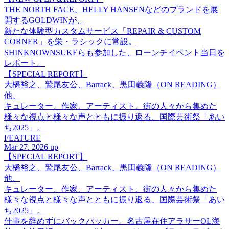
THE NORTH FACE、HELLY HANSENなどのブランドを展
開するGOLDWINが、
新たな体験型カスタムサービス「REPAIR & CUSTOM
CORNER」を栄・ラシックに常設。
SHINKNOWNSUKEらも参加した、ローンチイベント当日を
レポート。
【SPECIAL REPORT】
大橋裕之、鷲尾友公、Barrack、黒田義隆（ON READING）
他、
キュレーター、作家、アーティスト、街の人々から集めた
様々な視点と様々な声とともに振り返る、国際芸術祭「あい
ち2025」。
FEATURE
Mar 27. 2026 up
【SPECIAL REPORT】
大橋裕之、鷲尾友公、Barrack、黒田義隆（ON READING）
他、
キュレーター、作家、アーティスト、街の人々から集めた
様々な視点と様々な声とともに振り返る、国際芸術祭「あい
ち2025」。
仕事を辞めずにバックパッカー。名古屋在住アラサーOL海