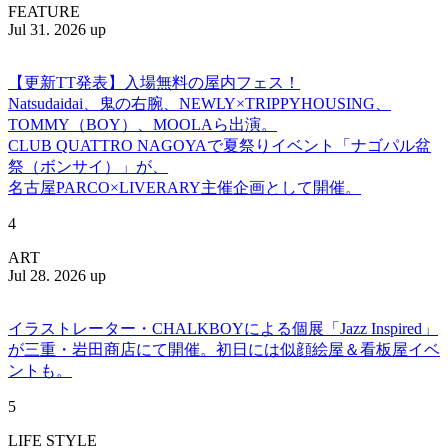
FEATURE
Jul 31. 2026 up
【更新TT発表】入場無料の屋内フェス！
Natsudaidai、鬼の右腕、NEWLY×TRIPPYHOUSING、
TOMMY（BOY）、MOOLAら出演。
CLUB QUATTRO NAGOYAで夏祭りイベント「ナゴパル盆
祭（ボンサイ）」が、
名古屋PARCO×LIVERARY主催企画として開催。
4
ART
Jul 28. 2026 up
イラストレーター・CHALKBOYによる個展「Jazz Inspired」
が三重・岩田商店にて開催。初日には似顔絵屋＆看板屋イベ
ントも。
5
LIFE STYLE