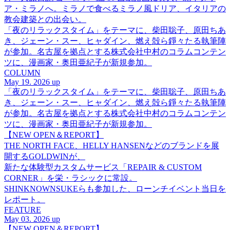
ア・ミラノへ。ミラノで食べるミラノ風ドリア、イタリアの
教会建築との出会い。
「夜のリラックスタイム」をテーマに、柴田聡子、原田ちあ
き、ジェーン・スー、ヒャダイン、燃え殻ら錚々たる執筆陣
が参加。名古屋を拠点とする株式会社中村のコラムコンテン
ツに、漫画家・奥田亜紀子が新規参加。
COLUMN
May 19. 2026 up
「夜のリラックスタイム」をテーマに、柴田聡子、原田ちあ
き、ジェーン・スー、ヒャダイン、燃え殻ら錚々たる執筆陣
が参加。名古屋を拠点とする株式会社中村のコラムコンテン
ツに、漫画家・奥田亜紀子が新規参加。
【NEW OPEN＆REPORT】
THE NORTH FACE、HELLY HANSENなどのブランドを展
開するGOLDWINが、
新たな体験型カスタムサービス「REPAIR & CUSTOM
CORNER」を栄・ラシックに常設。
SHINKNOWNSUKEらも参加した、ローンチイベント当日を
レポート。
FEATURE
May 03. 2026 up
【NEW OPEN＆REPORT】