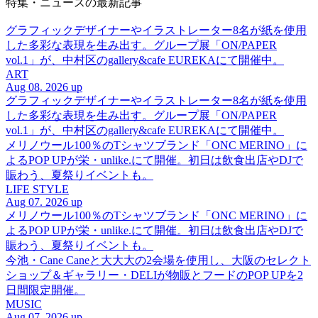
特集・ニュースの最新記事
グラフィックデザイナーやイラストレーター8名が紙を使用
した多彩な表現を生み出す。グループ展「ON/PAPER
vol.1」が、中村区のgallery&cafe EUREKAにて開催中。
ART
Aug 08. 2026 up
グラフィックデザイナーやイラストレーター8名が紙を使用
した多彩な表現を生み出す。グループ展「ON/PAPER
vol.1」が、中村区のgallery&cafe EUREKAにて開催中。
メリノウール100％のTシャツブランド「ONC MERINO」に
よるPOP UPが栄・unlike.にて開催。初日は飲食出店やDJで
賑わう、夏祭りイベントも。
LIFE STYLE
Aug 07. 2026 up
メリノウール100％のTシャツブランド「ONC MERINO」に
よるPOP UPが栄・unlike.にて開催。初日は飲食出店やDJで
賑わう、夏祭りイベントも。
今池・Cane Caneと大大大の2会場を使用し、大阪のセレクト
ショップ＆ギャラリー・DELIが物販とフードのPOP UPを2
日間限定開催。
MUSIC
Aug 07. 2026 up