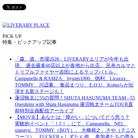
PICK UP
特集・ピックアップ記事
「森、道、市場2026」LIVERARYエリアが今年も出
現。 過去最多60店以上が各地から出店。 呂布カルマと
トリプルファイヤー吉田によるラップバトル、
Campanella & RAMZA、hyunis1000、徳利、Licaxxx、
TOMMY、川辺素、 食品まつり、E.O.U、Kotsuらが出
演する新ステージも！
蓮沼執太に55の質問！SHUTA HASUNUMA TEAM - 55
Questions with Shuta Hasunuma 蓮沼執太チームTOUR直
前特別企画配信アーカイブ
【MOVIE】あなたは「障がい」についてどう思う？
実験的イベント「！⇄！」にて、Campanella、NEI、
xiangyu、TOMMY（BOY）、 大橋裕之、さや（テニス
コーツ）、FUCKER＋しずたん他、 参加者たちの声を