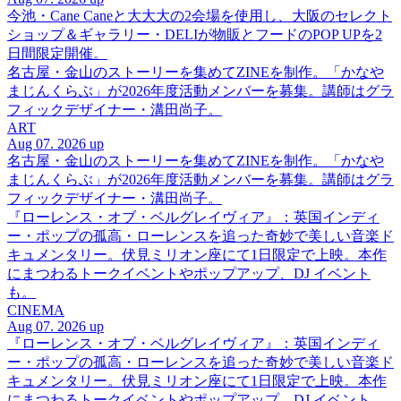
今池・Cane Caneと大大大の2会場を使用し、大阪のセレクト
ショップ＆ギャラリー・DELIが物販とフードのPOP UPを2
日間限定開催。
名古屋・金山のストーリーを集めてZINEを制作。「かなや
まじんくらぶ」が2026年度活動メンバーを募集。講師はグラ
フィックデザイナー・溝田尚子。
ART
Aug 07. 2026 up
名古屋・金山のストーリーを集めてZINEを制作。「かなや
まじんくらぶ」が2026年度活動メンバーを募集。講師はグラ
フィックデザイナー・溝田尚子。
『ローレンス・オブ・ベルグレイヴィア』：英国インディ
ー・ポップの孤高・ローレンスを追った奇妙で美しい音楽ド
キュメンタリー。伏見ミリオン座にて1日限定で上映。本作
にまつわるトークイベントやポップアップ、DJ イベント
も。
CINEMA
Aug 07. 2026 up
『ローレンス・オブ・ベルグレイヴィア』：英国インディ
ー・ポップの孤高・ローレンスを追った奇妙で美しい音楽ド
キュメンタリー。伏見ミリオン座にて1日限定で上映。本作
にまつわるトークイベントやポップアップ、DJ イベント