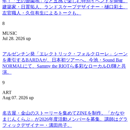
年！「土の遊園地」など五感で楽しむ特別イベントを開催。
建築家・日置拓人、ランドスケープデザイナー・樋口彩土、
左官職人・久住有生によるトークも。
8
MUSIC
Jul 28. 2026 up
アルゼンチン発「エレクトリック・フォルクローレ」シーン
を牽引するBARDAが、日本初ツアーへ。今池・Sound Bar
NORMALにて、Sammy the RIOTら多彩なローカルDJ陣と共
演。
9
ART
Aug 07. 2026 up
名古屋・金山のストーリーを集めてZINEを制作。「かなや
まじんくらぶ」が2026年度活動メンバーを募集。講師はグラ
フィックデザイナー・溝田尚子。