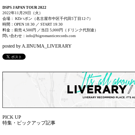
DSPS JAPAN TOUR 2022
2022
年
11
月
29
日（火）
会場：
KD
ハポン（名古屋市中区千代田
5
丁目
12-7）
時間：
OPEN 18:30
／
START 19:30
料金：前売
4,500
円
／当日
5,000
円（
ドリンク代別途）
問い合わせ：
info@bigromanticrecords.com
posted by A.IINUMA_LIVERARY
PICK UP
特集・ピックアップ記事