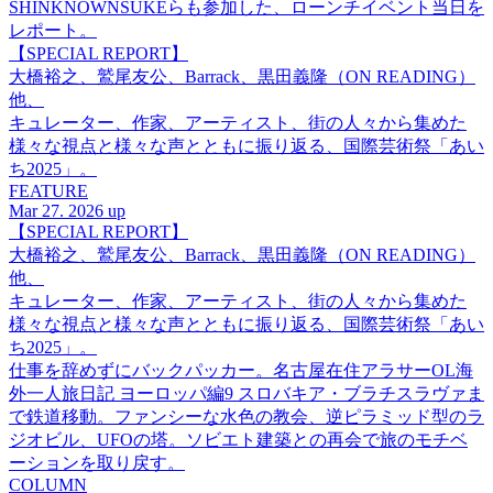
SHINKNOWNSUKEらも参加した、ローンチイベント当日を
レポート。
【SPECIAL REPORT】
大橋裕之、鷲尾友公、Barrack、黒田義隆（ON READING）
他、
キュレーター、作家、アーティスト、街の人々から集めた
様々な視点と様々な声とともに振り返る、国際芸術祭「あい
ち2025」。
FEATURE
Mar 27. 2026 up
【SPECIAL REPORT】
大橋裕之、鷲尾友公、Barrack、黒田義隆（ON READING）
他、
キュレーター、作家、アーティスト、街の人々から集めた
様々な視点と様々な声とともに振り返る、国際芸術祭「あい
ち2025」。
仕事を辞めずにバックパッカー。名古屋在住アラサーOL海
外一人旅日記 ヨーロッパ編9 スロバキア・ブラチスラヴァま
で鉄道移動。ファンシーな水色の教会、逆ピラミッド型のラ
ジオビル、UFOの塔。ソビエト建築との再会で旅のモチベ
ーションを取り戻す。
COLUMN