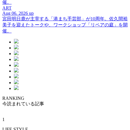
催。
ART
Aug 06. 2026 up
宮田明日鹿が主宰する「港まち手芸部」が10周年。佐久間裕
美子を迎えたトークや、ワークショップ「リペアの庭」を開
催。
RANKING
今読まれている記事
1
LIFE STYLE