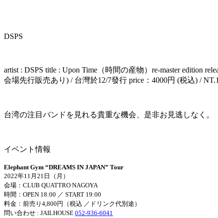
DSPS
artist : DSPS title : Upon Time（時間の産物）re-master edition re
会場先行販売あり) / 台灣於12/7發行 price：4000円 (税込) / NT.1280
台湾の注目バンドを見れる貴重な機会、是非お見逃しなく。
イベント情報
Elephant Gym “DREAMS IN JAPAN” Tour
2022
年
11
月
21
日（月）
会場：
CLUB QUATTRO NAGOYA
時間：
OPEN 18:00
／
START 19:00
料金：前売り
4,800
円（税込 ／ドリンク代別途）
問い合わせ
: JAILHOUSE
052-936-6041