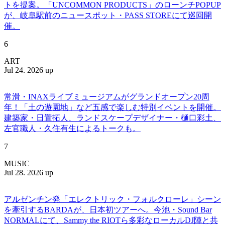
トを提案。「UNCOMMON PRODUCTS」のローンチPOPUP
が、岐阜駅前のニュースポット・PASS STOREにて巡回開
催。
6
ART
Jul 24. 2026 up
常滑・INAXライブミュージアムがグランドオープン20周
年！「土の遊園地」など五感で楽しむ特別イベントを開催。
建築家・日置拓人、ランドスケープデザイナー・樋口彩土、
左官職人・久住有生によるトークも。
7
MUSIC
Jul 28. 2026 up
アルゼンチン発「エレクトリック・フォルクローレ」シーン
を牽引するBARDAが、日本初ツアーへ。今池・Sound Bar
NORMALにて、Sammy the RIOTら多彩なローカルDJ陣と共