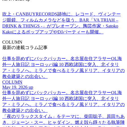
吹上・CANBUYRECORDS跡地に、レコード、ヴィンテー
ジ眼鏡、フィルムカメラなどを扱う、BAR「VA TRIAH –
DRINK & THINGS -」がプレオープン。陶芸作家・Satoko
KakoによるポップアップやDJパーティーも開催。
COLUMN
最新の連載コラム記事
仕事を辞めずにバックパッカー。名古屋在住アラサーOL海
外一人旅日記 ヨーロッパ編 10 西欧諸国に突入、北イタリ
ア・ミラノへ。ミラノで食べるミラノ風ドリア、イタリアの
教会建築との出会い。
COLUMN
May 19. 2026 up
仕事を辞めずにバックパッカー。名古屋在住アラサーOL海
外一人旅日記 ヨーロッパ編 10 西欧諸国に突入、北イタリ
ア・ミラノへ。ミラノで食べるミラノ風ドリア、イタリアの
教会建築との出会い。
「夜のリラックスタイム」をテーマに、柴田聡子、原田ちあ
き、ジェーン・スー、ヒャダイン、燃え殻ら錚々たる執筆陣