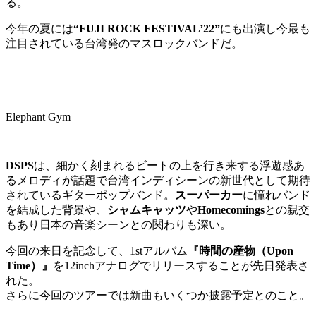
る。
今年の夏には
“FUJI ROCK FESTIVAL’22”
にも出演し今最も
注目されている台湾発のマスロックバンドだ。
Elephant Gym
DSPS
は、
細かく刻まれるビートの上を行き来する浮遊感あ
るメロディが話題で
台湾インディシーンの新世代として期待
されているギターポップバンド。
スーパーカー
に憧れバンド
を結成した背景や、
シャムキャッツ
や
Homecomings
との親交
もあり日本の音楽シーンとの関わりも深い。
今回の来日を記念して、
1st
アルバム
『時間の産物（
Upon
Time
）』
を
12inch
アナログでリリースすることが先日発表さ
れた。
さらに今回のツアーでは新曲もいくつか披露予定とのこと。