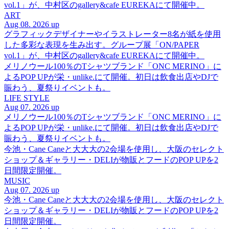
vol.1」が、中村区のgallery&cafe EUREKAにて開催中。
ART
Aug 08. 2026 up
グラフィックデザイナーやイラストレーター8名が紙を使用
した多彩な表現を生み出す。グループ展「ON/PAPER
vol.1」が、中村区のgallery&cafe EUREKAにて開催中。
メリノウール100％のTシャツブランド「ONC MERINO」に
よるPOP UPが栄・unlike.にて開催。初日は飲食出店やDJで
賑わう、夏祭りイベントも。
LIFE STYLE
Aug 07. 2026 up
メリノウール100％のTシャツブランド「ONC MERINO」に
よるPOP UPが栄・unlike.にて開催。初日は飲食出店やDJで
賑わう、夏祭りイベントも。
今池・Cane Caneと大大大の2会場を使用し、大阪のセレクト
ショップ＆ギャラリー・DELIが物販とフードのPOP UPを2
日間限定開催。
MUSIC
Aug 07. 2026 up
今池・Cane Caneと大大大の2会場を使用し、大阪のセレクト
ショップ＆ギャラリー・DELIが物販とフードのPOP UPを2
日間限定開催。