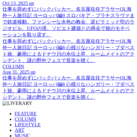
Oct 13. 2025 up
仕事を辞めずにバックパッカー。名古屋在住アラサーOL海
外一人旅日記 ヨーロッパ編9 スロバキア・ブラチスラヴァま
で鉄道移動。ファンシーな水色の教会、逆ピラミッド型のラ
ジオビル、UFOの塔。ソビエト建築との再会で旅のモチベ
ーションを取り戻す。
仕事を辞めずにバックパッカー。名古屋在住アラサーOL海
外一人旅日記 ヨーロッパ編8 心残りなハンガリー・ブダペス
ト旅。豪雨によるドナウ川の水位上昇、ルームメイトのアク
シデント、謎の野外フェスで音楽を聴く。
COLUMN
Aug 31. 2025 up
仕事を辞めずにバックパッカー。名古屋在住アラサーOL海
外一人旅日記 ヨーロッパ編8 心残りなハンガリー・ブダペス
ト旅。豪雨によるドナウ川の水位上昇、ルームメイトのアク
シデント、謎の野外フェスで音楽を聴く。
FEATURE
COLUMN
LIFESTYLE
ART
MUSIC