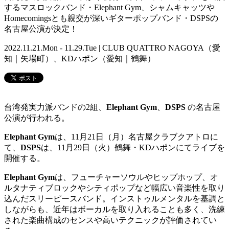
するマスロックバンド・Elephant Gym、シャムキャッツや
Homecomingsとも親交が深いギターポップバンド・DSPSの
名古屋公演が決定！
2022.11.21.Mon - 11.29.Tue | CLUB QUATTRO NAGOYA（愛
知｜矢場町）、KDハポン（愛知｜鶴舞）
台湾発実力派バンドの
2
組、
Elephant Gym
、
DSPS
の名古屋
公演が行われる。
Elephant Gym
は、
11
月
21
日（月）
名古屋クラブクアトロに
て、
DSPS
は、
11
月
29
日（火）
鶴舞・
KD
ハポン
にてライブを
開催する。
Elephant Gym
は、
フューチャーソウルやヒップホップ、オ
ルタナティブロックやシティポップなど
幅広い音楽性を取り
込んだスリーピースバンド。
インストゥルメンタルを基調と
しながらも、近年はボーカルを取り入れることも多く、洗練
された楽曲構成のセンスや高いテクニックが評価されてい