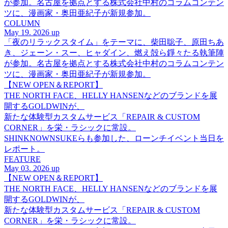
が参加。名古屋を拠点とする株式会社中村のコラムコンテン
ツに、漫画家・奥田亜紀子が新規参加。
COLUMN
May 19. 2026 up
「夜のリラックスタイム」をテーマに、柴田聡子、原田ちあ
き、ジェーン・スー、ヒャダイン、燃え殻ら錚々たる執筆陣
が参加。名古屋を拠点とする株式会社中村のコラムコンテン
ツに、漫画家・奥田亜紀子が新規参加。
【NEW OPEN＆REPORT】
THE NORTH FACE、HELLY HANSENなどのブランドを展
開するGOLDWINが、
新たな体験型カスタムサービス「REPAIR & CUSTOM
CORNER」を栄・ラシックに常設。
SHINKNOWNSUKEらも参加した、ローンチイベント当日を
レポート。
FEATURE
May 03. 2026 up
【NEW OPEN＆REPORT】
THE NORTH FACE、HELLY HANSENなどのブランドを展
開するGOLDWINが、
新たな体験型カスタムサービス「REPAIR & CUSTOM
CORNER」を栄・ラシックに常設。