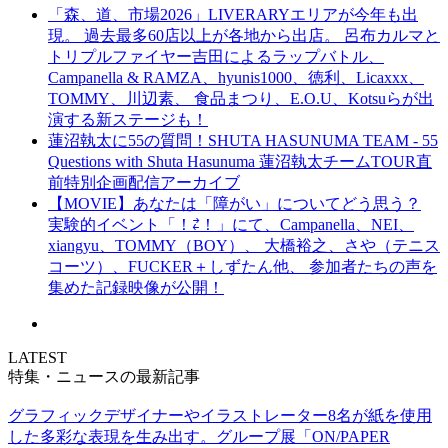
「森、道、市場2026」LIVERARYエリアが今年も出
現。 過去最多60店以上が各地から出店。 呂布カルマと
トリプルファイヤー吉田によるラップバトル、
Campanella & RAMZA、hyunis1000、徳利、Licaxxx、
TOMMY、川辺素、 食品まつり、E.O.U、Kotsuらが出
演する新ステージも！
蓮沼執太に55の質問！SHUTA HASUNUMA TEAM - 55
Questions with Shuta Hasunuma 蓮沼執太チームTOUR直
前特別企画配信アーカイブ
【MOVIE】あなたは「障がい」についてどう思う？
実験的イベント「！⇄！」にて、Campanella、NEI、
xiangyu、TOMMY（BOY）、 大橋裕之、さや（テニス
コーツ）、FUCKER＋しずたん他、 参加者たちの声を
集めた記録映像が公開！
LATEST
特集・ニュースの最新記事
グラフィックデザイナーやイラストレーター8名が紙を使用
した多彩な表現を生み出す。グループ展「ON/PAPER