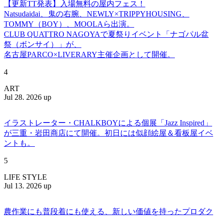
【更新TT発表】入場無料の屋内フェス！
Natsudaidai、鬼の右腕、NEWLY×TRIPPYHOUSING、
TOMMY（BOY）、MOOLAら出演。
CLUB QUATTRO NAGOYAで夏祭りイベント「ナゴパル盆
祭（ボンサイ）」が、
名古屋PARCO×LIVERARY主催企画として開催。
4
ART
Jul 28. 2026 up
イラストレーター・CHALKBOYによる個展「Jazz Inspired」
が三重・岩田商店にて開催。初日には似顔絵屋＆看板屋イベ
ントも。
5
LIFE STYLE
Jul 13. 2026 up
農作業にも普段着にも使える、新しい価値を持ったプロダク