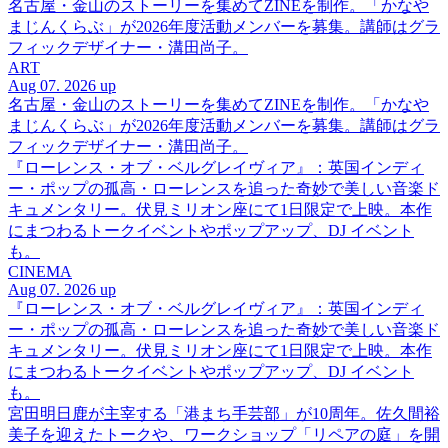
名古屋・金山のストーリーを集めてZINEを制作。「かなや
まじんくらぶ」が2026年度活動メンバーを募集。講師はグラ
フィックデザイナー・溝田尚子。
ART
Aug 07. 2026 up
名古屋・金山のストーリーを集めてZINEを制作。「かなや
まじんくらぶ」が2026年度活動メンバーを募集。講師はグラ
フィックデザイナー・溝田尚子。
『ローレンス・オブ・ベルグレイヴィア』：英国インディ
ー・ポップの孤高・ローレンスを追った奇妙で美しい音楽ド
キュメンタリー。伏見ミリオン座にて1日限定で上映。本作
にまつわるトークイベントやポップアップ、DJ イベント
も。
CINEMA
Aug 07. 2026 up
『ローレンス・オブ・ベルグレイヴィア』：英国インディ
ー・ポップの孤高・ローレンスを追った奇妙で美しい音楽ド
キュメンタリー。伏見ミリオン座にて1日限定で上映。本作
にまつわるトークイベントやポップアップ、DJ イベント
も。
宮田明日鹿が主宰する「港まち手芸部」が10周年。佐久間裕
美子を迎えたトークや、ワークショップ「リペアの庭」を開