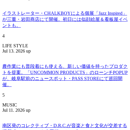
イラストレーター・CHALKBOYによる個展「Jazz Inspired」
が三重・岩田商店にて開催。初日には似顔絵屋＆看板屋イベ
ントも。
4
LIFE STYLE
Jul 13. 2026 up
農作業にも普段着にも使える、新しい価値を持ったプロダク
トを提案。「UNCOMMON PRODUCTS」のローンチPOPUP
が、岐阜駅前のニュースポット・PASS STOREにて巡回開
催。
5
MUSIC
Jul 11. 2026 up
南区発のコレクティブ・D.R.C.が⾳楽と⾷と⽂化が交差する