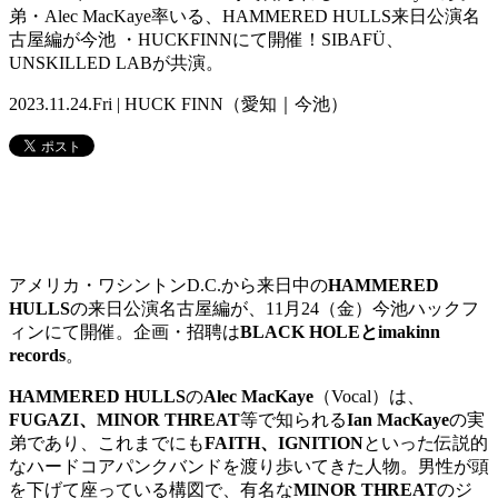
弟・Alec MacKaye率いる、HAMMERED HULLS来日公演名
古屋編が今池 ・HUCKFINNにて開催！SIBAFÜ、
UNSKILLED LABが共演。
2023.11.24.Fri | HUCK FINN（愛知｜今池）
アメリカ・ワシントンD.C.から来日中の
HAMMERED
HULLS
の来日公演名古屋編が、11月24（金）今池ハックフ
ィンにて開催。企画・招聘は
BLACK HOLEとimakinn
records
。
HAMMERED HULLS
の
Alec MacKaye
（Vocal）は、
FUGAZI、MINOR THREAT
等で知られる
Ian MacKaye
の実
弟であり、これまでにも
FAITH、IGNI
TION
といった伝説的
なハードコアパンクバンドを渡り歩いて
きた人物。男性が頭
を下げて座っている構図で、有名な
MINOR THREAT
のジ