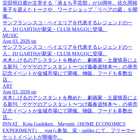
宮田明日鹿が主宰する「港まち手芸部」が10周年。佐久間裕
美子を迎えたトークや、ワークショップ「リペアの庭」を開
催。
サンフランシスコ・ベイエリアを代表するレジェンドの一
人、DJ GARTHが新栄・CLUB MAGOに登場。
MUSIC
Aug 03. 2026 up
サンフランシスコ・ベイエリアを代表するレジェンドの一
人、DJ GARTHが新栄・CLUB MAGOに登場。
水木しげるのアシスタントを務めた、劇画家・土屋慎吾によ
る新刊「ゲゲゲのアシスタント〜つげ義春追悼本〜」の発売
記念イベントが金城市場にて開催。物販、フードも多数出
店。
ART
Aug 03. 2026 up
水木しげるのアシスタントを務めた、劇画家・土屋慎吾によ
る新刊「ゲゲゲのアシスタント〜つげ義春追悼本〜」の発売
記念イベントが金城市場にて開催。物販、フードも多数出
店。
INNAT、Kota Gushiken、Mayumi（HOME ECONOMICS
EXPERIMENT）、vugら参加。栄・unlike.にて、フリーマー
ケットイベントが開催中。