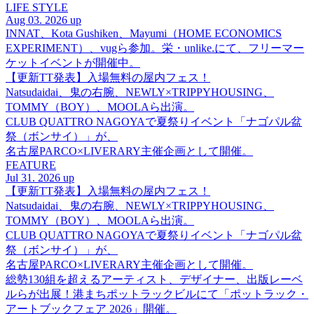
LIFE STYLE
Aug 03. 2026 up
INNAT、Kota Gushiken、Mayumi（HOME ECONOMICS
EXPERIMENT）、vugら参加。栄・unlike.にて、フリーマー
ケットイベントが開催中。
【更新TT発表】入場無料の屋内フェス！
Natsudaidai、鬼の右腕、NEWLY×TRIPPYHOUSING、
TOMMY（BOY）、MOOLAら出演。
CLUB QUATTRO NAGOYAで夏祭りイベント「ナゴパル盆
祭（ボンサイ）」が、
名古屋PARCO×LIVERARY主催企画として開催。
FEATURE
Jul 31. 2026 up
【更新TT発表】入場無料の屋内フェス！
Natsudaidai、鬼の右腕、NEWLY×TRIPPYHOUSING、
TOMMY（BOY）、MOOLAら出演。
CLUB QUATTRO NAGOYAで夏祭りイベント「ナゴパル盆
祭（ボンサイ）」が、
名古屋PARCO×LIVERARY主催企画として開催。
総勢130組を超えるアーティスト、デザイナー、出版レーベ
ルらが出展！港まちポットラックビルにて「ポットラック・
アートブックフェア 2026」開催。