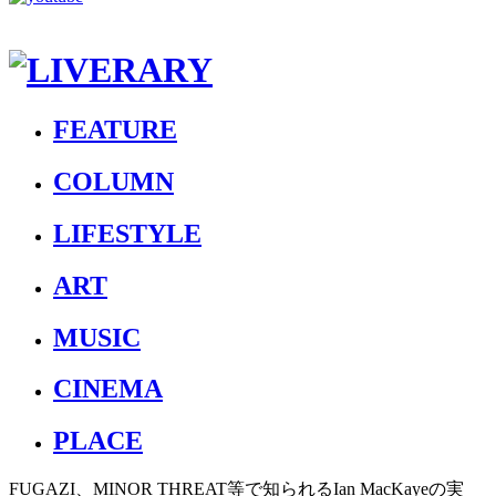
FEATURE
COLUMN
LIFESTYLE
ART
MUSIC
CINEMA
PLACE
FUGAZI、MINOR THREAT等で知られるIan MacKayeの実