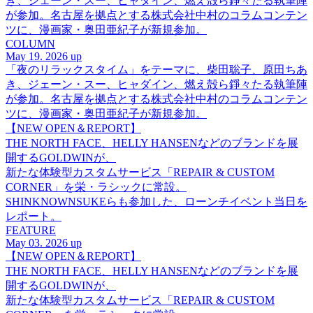
き、ジェーン・スー、ヒャダイン、燃え殻ら錚々たる執筆陣
が参加。名古屋を拠点とする株式会社中村のコラムコンテン
ツに、漫画家・奥田亜紀子が新規参加。
COLUMN
May 19. 2026 up
「夜のリラックスタイム」をテーマに、柴田聡子、原田ちあ
き、ジェーン・スー、ヒャダイン、燃え殻ら錚々たる執筆陣
が参加。名古屋を拠点とする株式会社中村のコラムコンテン
ツに、漫画家・奥田亜紀子が新規参加。
【NEW OPEN＆REPORT】
THE NORTH FACE、HELLY HANSENなどのブランドを展
開するGOLDWINが、
新たな体験型カスタムサービス「REPAIR & CUSTOM
CORNER」を栄・ラシックに常設。
SHINKNOWNSUKEらも参加した、ローンチイベント当日を
レポート。
FEATURE
May 03. 2026 up
【NEW OPEN＆REPORT】
THE NORTH FACE、HELLY HANSENなどのブランドを展
開するGOLDWINが、
新たな体験型カスタムサービス「REPAIR & CUSTOM