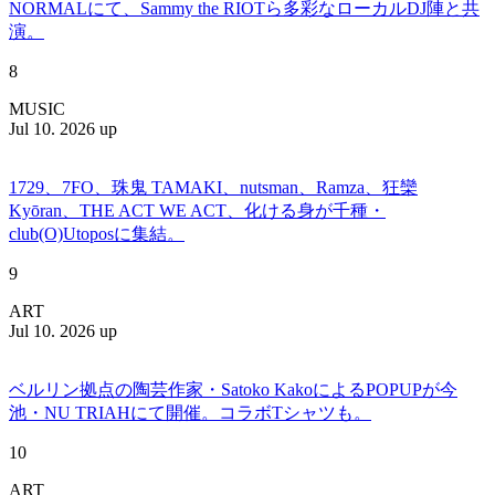
NORMALにて、Sammy the RIOTら多彩なローカルDJ陣と共
演。
8
MUSIC
Jul 10. 2026 up
1729、7FO、珠鬼 TAMAKI、nutsman、Ramza、狂欒
Kyōran、THE ACT WE ACT、化ける身が千種・
club(O)Utoposに集結。
9
ART
Jul 10. 2026 up
ベルリン拠点の陶芸作家・Satoko KakoによるPOPUPが今
池・NU TRIAHにて開催。コラボTシャツも。
10
ART