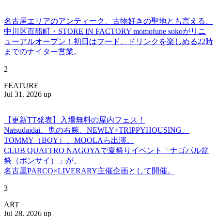
名古屋エリアのアンティーク、古物好きの聖地とも言える、
中川区百船町・STORE IN FACTORY momofune sokoがリニ
ューアルオープン！初日はフード、ドリンクを楽しめる22時
までのナイター営業。
2
FEATURE
Jul 31. 2026 up
【更新TT発表】入場無料の屋内フェス！
Natsudaidai、鬼の右腕、NEWLY×TRIPPYHOUSING、
TOMMY（BOY）、MOOLAら出演。
CLUB QUATTRO NAGOYAで夏祭りイベント「ナゴパル盆
祭（ボンサイ）」が、
名古屋PARCO×LIVERARY主催企画として開催。
3
ART
Jul 28. 2026 up