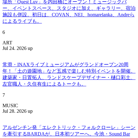
場所「Quest Luv」を内田橋にオープン！ミュージックバ
ー、イベントスペース、スタジオに加え、ギャラリー、宿泊
施設も併設。初日は、COVAN、NEI、homarelanka、Andreら
によるライブも。
6
ART
Jul 24. 2026 up
常滑・INAXライブミュージアムがグランドオープン20周
年！「土の遊園地」など五感で楽しむ特別イベントを開催。
建築家・日置拓人、ランドスケープデザイナー・樋口彩土、
左官職人・久住有生によるトークも。
7
MUSIC
Jul 28. 2026 up
アルゼンチン発「エレクトリック・フォルクローレ」シーン
を牽引するBARDAが、日本初ツアーへ。今池・Sound Bar