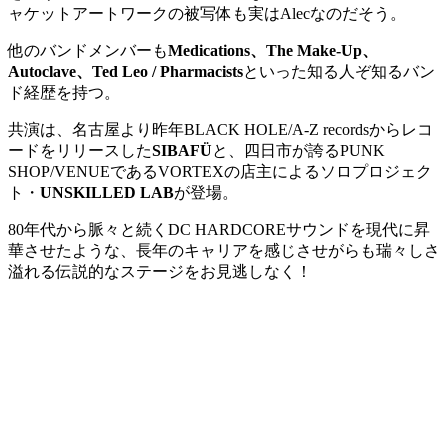
ャケットアートワークの被写体も実はAlecなのだそう。
他のバンドメンバーも
Medications、The Make-Up、
Autoclave、Ted Leo / Pharmacists
といった知る人ぞ知るバン
ド経歴を持つ。
共演は、名古屋より昨年BLACK HOLE/A-Z recordsからレコ
ードをリリースした
SIBAFÜ
と、四日
市が誇るPUNK
SHOP/VENUEであるVORTEXの店主によるソロプロジェ
ク
ト・
UNSKILLED LAB
が登場。
80年代から脈々と続くDC HARDCOREサウンドを現代に昇
華させたような、長年のキャ
リアを感じさせがらも瑞々しさ
溢れる伝説的なステージをお見逃し
なく！