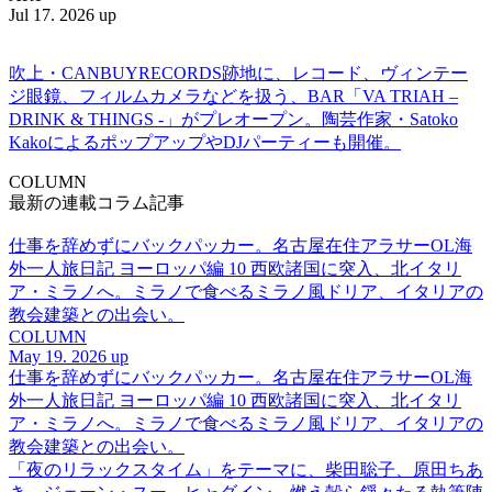
Jul 17. 2026 up
吹上・CANBUYRECORDS跡地に、レコード、ヴィンテー
ジ眼鏡、フィルムカメラなどを扱う、BAR「VA TRIAH –
DRINK & THINGS -」がプレオープン。陶芸作家・Satoko
KakoによるポップアップやDJパーティーも開催。
COLUMN
最新の連載コラム記事
仕事を辞めずにバックパッカー。名古屋在住アラサーOL海
外一人旅日記 ヨーロッパ編 10 西欧諸国に突入、北イタリ
ア・ミラノへ。ミラノで食べるミラノ風ドリア、イタリアの
教会建築との出会い。
COLUMN
May 19. 2026 up
仕事を辞めずにバックパッカー。名古屋在住アラサーOL海
外一人旅日記 ヨーロッパ編 10 西欧諸国に突入、北イタリ
ア・ミラノへ。ミラノで食べるミラノ風ドリア、イタリアの
教会建築との出会い。
「夜のリラックスタイム」をテーマに、柴田聡子、原田ちあ