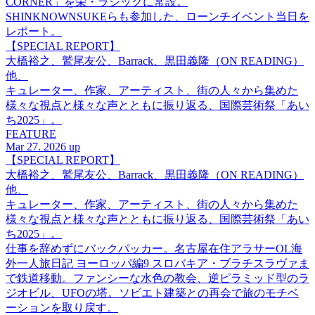
CORNER」を栄・ラシックに常設。
SHINKNOWNSUKEらも参加した、ローンチイベント当日を
レポート。
【SPECIAL REPORT】
大橋裕之、鷲尾友公、Barrack、黒田義隆（ON READING）
他、
キュレーター、作家、アーティスト、街の人々から集めた
様々な視点と様々な声とともに振り返る、国際芸術祭「あい
ち2025」。
FEATURE
Mar 27. 2026 up
【SPECIAL REPORT】
大橋裕之、鷲尾友公、Barrack、黒田義隆（ON READING）
他、
キュレーター、作家、アーティスト、街の人々から集めた
様々な視点と様々な声とともに振り返る、国際芸術祭「あい
ち2025」。
仕事を辞めずにバックパッカー。名古屋在住アラサーOL海
外一人旅日記 ヨーロッパ編9 スロバキア・ブラチスラヴァま
で鉄道移動。ファンシーな水色の教会、逆ピラミッド型のラ
ジオビル、UFOの塔。ソビエト建築との再会で旅のモチベ
ーションを取り戻す。