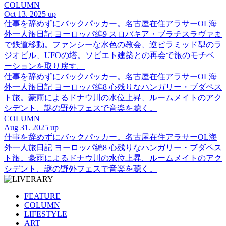
COLUMN
Oct 13. 2025 up
仕事を辞めずにバックパッカー。名古屋在住アラサーOL海
外一人旅日記 ヨーロッパ編9 スロバキア・ブラチスラヴァま
で鉄道移動。ファンシーな水色の教会、逆ピラミッド型のラ
ジオビル、UFOの塔。ソビエト建築との再会で旅のモチベ
ーションを取り戻す。
仕事を辞めずにバックパッカー。名古屋在住アラサーOL海
外一人旅日記 ヨーロッパ編8 心残りなハンガリー・ブダペス
ト旅。豪雨によるドナウ川の水位上昇、ルームメイトのアク
シデント、謎の野外フェスで音楽を聴く。
COLUMN
Aug 31. 2025 up
仕事を辞めずにバックパッカー。名古屋在住アラサーOL海
外一人旅日記 ヨーロッパ編8 心残りなハンガリー・ブダペス
ト旅。豪雨によるドナウ川の水位上昇、ルームメイトのアク
シデント、謎の野外フェスで音楽を聴く。
FEATURE
COLUMN
LIFESTYLE
ART