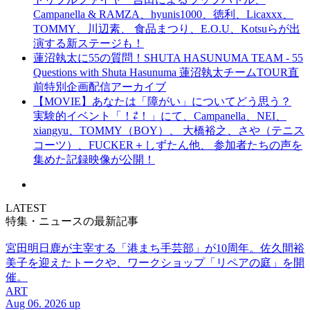
Campanella & RAMZA、hyunis1000、徳利、Licaxxx、
TOMMY、川辺素、 食品まつり、E.O.U、Kotsuらが出
演する新ステージも！
蓮沼執太に55の質問！SHUTA HASUNUMA TEAM - 55
Questions with Shuta Hasunuma 蓮沼執太チームTOUR直
前特別企画配信アーカイブ
【MOVIE】あなたは「障がい」についてどう思う？
実験的イベント「！⇄！」にて、Campanella、NEI、
xiangyu、TOMMY（BOY）、 大橋裕之、さや（テニス
コーツ）、FUCKER＋しずたん他、 参加者たちの声を
集めた記録映像が公開！
LATEST
特集・ニュースの最新記事
宮田明日鹿が主宰する「港まち手芸部」が10周年。佐久間裕
美子を迎えたトークや、ワークショップ「リペアの庭」を開
催。
ART
Aug 06. 2026 up