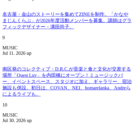
名古屋・金山のストーリーを集めてZINEを制作。「かなや
まじんくらぶ」が2026年度活動メンバーを募集。講師はグラ
フィックデザイナー・溝田尚子。
9
MUSIC
Jul 11. 2026 up
南区発のコレクティブ・D.R.C.が⾳楽と⾷と⽂化が交差する
場所「Quest Luv」を内田橋にオープン！ミュージックバ
ー、イベントスペース、スタジオに加え、ギャラリー、宿泊
施設も併設。初日は、COVAN、NEI、homarelanka、Andreら
によるライブも。
10
MUSIC
Jul 30. 2026 up