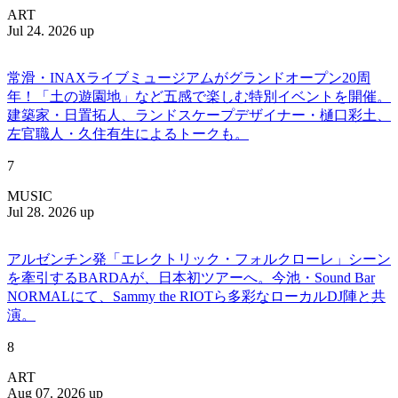
ART
Jul 24. 2026 up
常滑・INAXライブミュージアムがグランドオープン20周
年！「土の遊園地」など五感で楽しむ特別イベントを開催。
建築家・日置拓人、ランドスケープデザイナー・樋口彩土、
左官職人・久住有生によるトークも。
7
MUSIC
Jul 28. 2026 up
アルゼンチン発「エレクトリック・フォルクローレ」シーン
を牽引するBARDAが、日本初ツアーへ。今池・Sound Bar
NORMALにて、Sammy the RIOTら多彩なローカルDJ陣と共
演。
8
ART
Aug 07. 2026 up