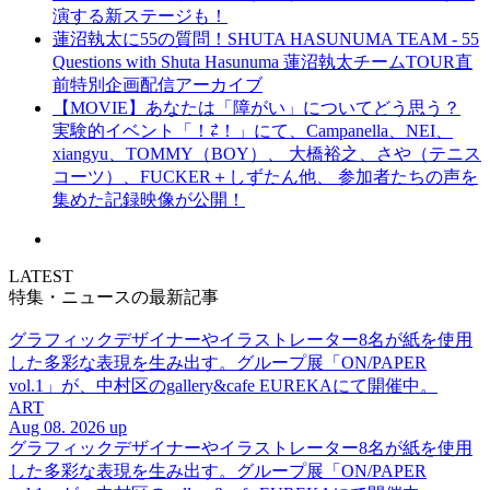
演する新ステージも！
蓮沼執太に55の質問！SHUTA HASUNUMA TEAM - 55
Questions with Shuta Hasunuma 蓮沼執太チームTOUR直
前特別企画配信アーカイブ
【MOVIE】あなたは「障がい」についてどう思う？
実験的イベント「！⇄！」にて、Campanella、NEI、
xiangyu、TOMMY（BOY）、 大橋裕之、さや（テニス
コーツ）、FUCKER＋しずたん他、 参加者たちの声を
集めた記録映像が公開！
LATEST
特集・ニュースの最新記事
グラフィックデザイナーやイラストレーター8名が紙を使用
した多彩な表現を生み出す。グループ展「ON/PAPER
vol.1」が、中村区のgallery&cafe EUREKAにて開催中。
ART
Aug 08. 2026 up
グラフィックデザイナーやイラストレーター8名が紙を使用
した多彩な表現を生み出す。グループ展「ON/PAPER