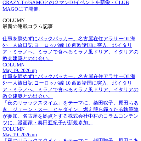
CRAZY-TがSAMOとの２マンDJイベントを新栄・CLUB
MAGOにて開催。
COLUMN
最新の連載コラム記事
仕事を辞めずにバックパッカー。名古屋在住アラサーOL海
外一人旅日記 ヨーロッパ編 10 西欧諸国に突入、北イタリ
ア・ミラノへ。ミラノで食べるミラノ風ドリア、イタリアの
教会建築との出会い。
COLUMN
May 19. 2026 up
仕事を辞めずにバックパッカー。名古屋在住アラサーOL海
外一人旅日記 ヨーロッパ編 10 西欧諸国に突入、北イタリ
ア・ミラノへ。ミラノで食べるミラノ風ドリア、イタリアの
教会建築との出会い。
「夜のリラックスタイム」をテーマに、柴田聡子、原田ちあ
き、ジェーン・スー、ヒャダイン、燃え殻ら錚々たる執筆陣
が参加。名古屋を拠点とする株式会社中村のコラムコンテン
ツに、漫画家・奥田亜紀子が新規参加。
COLUMN
May 19. 2026 up
「夜のリラックスタイム」をテーマに、柴田聡子、原田ちあ