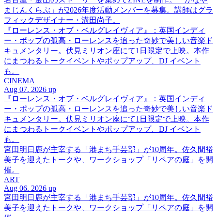
まじんくらぶ」が2026年度活動メンバーを募集。講師はグラ
フィックデザイナー・溝田尚子。
『ローレンス・オブ・ベルグレイヴィア』：英国インディ
ー・ポップの孤高・ローレンスを追った奇妙で美しい音楽ド
キュメンタリー。伏見ミリオン座にて1日限定で上映。本作
にまつわるトークイベントやポップアップ、DJ イベント
も。
CINEMA
Aug 07. 2026 up
『ローレンス・オブ・ベルグレイヴィア』：英国インディ
ー・ポップの孤高・ローレンスを追った奇妙で美しい音楽ド
キュメンタリー。伏見ミリオン座にて1日限定で上映。本作
にまつわるトークイベントやポップアップ、DJ イベント
も。
宮田明日鹿が主宰する「港まち手芸部」が10周年。佐久間裕
美子を迎えたトークや、ワークショップ「リペアの庭」を開
催。
ART
Aug 06. 2026 up
宮田明日鹿が主宰する「港まち手芸部」が10周年。佐久間裕
美子を迎えたトークや、ワークショップ「リペアの庭」を開