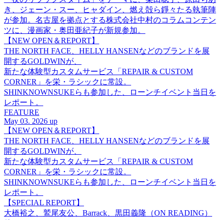
き、ジェーン・スー、ヒャダイン、燃え殻ら錚々たる執筆陣
が参加。名古屋を拠点とする株式会社中村のコラムコンテン
ツに、漫画家・奥田亜紀子が新規参加。
【NEW OPEN＆REPORT】
THE NORTH FACE、HELLY HANSENなどのブランドを展
開するGOLDWINが、
新たな体験型カスタムサービス「REPAIR & CUSTOM
CORNER」を栄・ラシックに常設。
SHINKNOWNSUKEらも参加した、ローンチイベント当日を
レポート。
FEATURE
May 03. 2026 up
【NEW OPEN＆REPORT】
THE NORTH FACE、HELLY HANSENなどのブランドを展
開するGOLDWINが、
新たな体験型カスタムサービス「REPAIR & CUSTOM
CORNER」を栄・ラシックに常設。
SHINKNOWNSUKEらも参加した、ローンチイベント当日を
レポート。
【SPECIAL REPORT】
大橋裕之、鷲尾友公、Barrack、黒田義隆（ON READING）