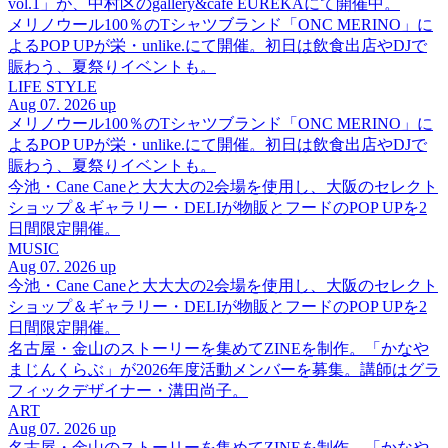
vol.1」が、中村区のgallery&cafe EUREKAにて開催中。
メリノウール100％のTシャツブランド「ONC MERINO」に
よるPOP UPが栄・unlike.にて開催。初日は飲食出店やDJで
賑わう、夏祭りイベントも。
LIFE STYLE
Aug 07. 2026 up
メリノウール100％のTシャツブランド「ONC MERINO」に
よるPOP UPが栄・unlike.にて開催。初日は飲食出店やDJで
賑わう、夏祭りイベントも。
今池・Cane Caneと大大大の2会場を使用し、大阪のセレクト
ショップ＆ギャラリー・DELIが物販とフードのPOP UPを2
日間限定開催。
MUSIC
Aug 07. 2026 up
今池・Cane Caneと大大大の2会場を使用し、大阪のセレクト
ショップ＆ギャラリー・DELIが物販とフードのPOP UPを2
日間限定開催。
名古屋・金山のストーリーを集めてZINEを制作。「かなや
まじんくらぶ」が2026年度活動メンバーを募集。講師はグラ
フィックデザイナー・溝田尚子。
ART
Aug 07. 2026 up
名古屋・金山のストーリーを集めてZINEを制作。「かなや