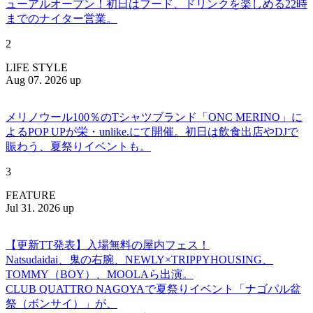
ューアルオープン！初日はフード、ドリンクを楽しめる22時
までのナイター営業。
2
LIFE STYLE
Aug 07. 2026 up
メリノウール100％のTシャツブランド「ONC MERINO」に
よるPOP UPが栄・unlike.にて開催。初日は飲食出店やDJで
賑わう、夏祭りイベントも。
3
FEATURE
Jul 31. 2026 up
【更新TT発表】入場無料の屋内フェス！
Natsudaidai、鬼の右腕、NEWLY×TRIPPYHOUSING、
TOMMY（BOY）、MOOLAら出演。
CLUB QUATTRO NAGOYAで夏祭りイベント「ナゴパル盆
祭（ボンサイ）」が、