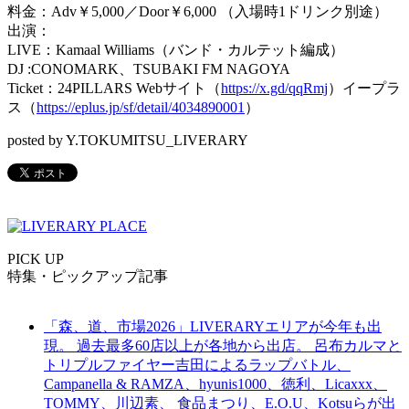
料金：Adv￥5,000／Door￥6,000 （入場時1ドリンク別途）
出演：
LIVE：Kamaal Williams（バンド・カルテット編成）
DJ :CONOMARK、TSUBAKI FM NAGOYA
Ticket：24PILLARS Webサイト（
https://x.gd/qqRmj
）イープラ
ス（
https://eplus.jp/sf/detail/4034890001
）
posted by Y.TOKUMITSU_LIVERARY
PICK UP
特集・ピックアップ記事
「森、道、市場2026」LIVERARYエリアが今年も出
現。 過去最多60店以上が各地から出店。 呂布カルマと
トリプルファイヤー吉田によるラップバトル、
Campanella & RAMZA、hyunis1000、徳利、Licaxxx、
TOMMY、川辺素、 食品まつり、E.O.U、Kotsuらが出