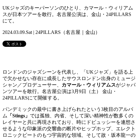
UKジャズのキーパーソンのひとり、カマール・ウィリアム
スが日本ツアーを敢行。名古屋公演は、金山・24PILLARS
にて。
2024.03.09.Sat | 24PILLARS（名古屋｜金山）
ロンドンのジャズシーンを代表し、「UKジャズ」を語る上
で欠かせない存在に成長したサウスロンドン出身のミュージ
シャン／プロデューサー、
カマール・ウィリアムス
がジャパ
ンツアーを敢行。名古屋公演は3月9日（土） 金山・
24PILLARSにて開催する。
パンデミックの最中に書き上げられたという3枚目のアルバ
ム
「Stings」
では孤独、内省、そして深い精神性が数多くの
レイヤーと共に再現されており、時にドビュッシーを連想さ
せるような印象派の交響曲の断片やヒップホップ、エレクト
ロニックビートのもつ宇宙的な領域、そして故・坂本龍一の