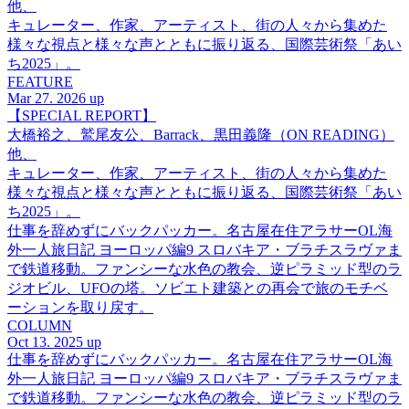
他、
キュレーター、作家、アーティスト、街の人々から集めた
様々な視点と様々な声とともに振り返る、国際芸術祭「あい
ち2025」。
FEATURE
Mar 27. 2026 up
【SPECIAL REPORT】
大橋裕之、鷲尾友公、Barrack、黒田義隆（ON READING）
他、
キュレーター、作家、アーティスト、街の人々から集めた
様々な視点と様々な声とともに振り返る、国際芸術祭「あい
ち2025」。
仕事を辞めずにバックパッカー。名古屋在住アラサーOL海
外一人旅日記 ヨーロッパ編9 スロバキア・ブラチスラヴァま
で鉄道移動。ファンシーな水色の教会、逆ピラミッド型のラ
ジオビル、UFOの塔。ソビエト建築との再会で旅のモチベ
ーションを取り戻す。
COLUMN
Oct 13. 2025 up
仕事を辞めずにバックパッカー。名古屋在住アラサーOL海
外一人旅日記 ヨーロッパ編9 スロバキア・ブラチスラヴァま
で鉄道移動。ファンシーな水色の教会、逆ピラミッド型のラ