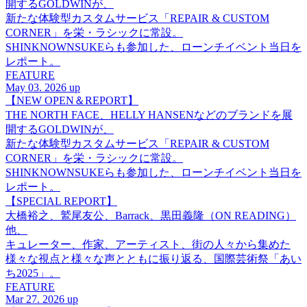
開するGOLDWINが、
新たな体験型カスタムサービス「REPAIR & CUSTOM
CORNER」を栄・ラシックに常設。
SHINKNOWNSUKEらも参加した、ローンチイベント当日を
レポート。
FEATURE
May 03. 2026 up
【NEW OPEN＆REPORT】
THE NORTH FACE、HELLY HANSENなどのブランドを展
開するGOLDWINが、
新たな体験型カスタムサービス「REPAIR & CUSTOM
CORNER」を栄・ラシックに常設。
SHINKNOWNSUKEらも参加した、ローンチイベント当日を
レポート。
【SPECIAL REPORT】
大橋裕之、鷲尾友公、Barrack、黒田義隆（ON READING）
他、
キュレーター、作家、アーティスト、街の人々から集めた
様々な視点と様々な声とともに振り返る、国際芸術祭「あい
ち2025」。
FEATURE
Mar 27. 2026 up