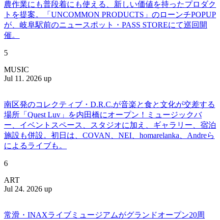
農作業にも普段着にも使える、新しい価値を持ったプロダク
トを提案。「UNCOMMON PRODUCTS」のローンチPOPUP
が、岐阜駅前のニュースポット・PASS STOREにて巡回開
催。
5
MUSIC
Jul 11. 2026 up
南区発のコレクティブ・D.R.C.が⾳楽と⾷と⽂化が交差する
場所「Quest Luv」を内田橋にオープン！ミュージックバ
ー、イベントスペース、スタジオに加え、ギャラリー、宿泊
施設も併設。初日は、COVAN、NEI、homarelanka、Andreら
によるライブも。
6
ART
Jul 24. 2026 up
常滑・INAXライブミュージアムがグランドオープン20周