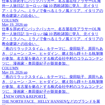
仕事を辞めずにバックパッカー。名古屋在住アラサーOL海
外一人旅日記 ヨーロッパ編 10 西欧諸国に突入、北イタリ
ア・ミラノへ。ミラノで食べるミラノ風ドリア、イタリアの
教会建築との出会い。
COLUMN
May 19. 2026 up
仕事を辞めずにバックパッカー。名古屋在住アラサーOL海
外一人旅日記 ヨーロッパ編 10 西欧諸国に突入、北イタリ
ア・ミラノへ。ミラノで食べるミラノ風ドリア、イタリアの
教会建築との出会い。
「夜のリラックスタイム」をテーマに、柴田聡子、原田ちあ
き、ジェーン・スー、ヒャダイン、燃え殻ら錚々たる執筆陣
が参加。名古屋を拠点とする株式会社中村のコラムコンテン
ツに、漫画家・奥田亜紀子が新規参加。
COLUMN
May 19. 2026 up
「夜のリラックスタイム」をテーマに、柴田聡子、原田ちあ
き、ジェーン・スー、ヒャダイン、燃え殻ら錚々たる執筆陣
が参加。名古屋を拠点とする株式会社中村のコラムコンテン
ツに、漫画家・奥田亜紀子が新規参加。
【NEW OPEN＆REPORT】
THE NORTH FACE、HELLY HANSENなどのブランドを展