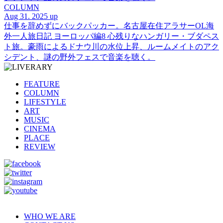
COLUMN
Aug 31. 2025 up
仕事を辞めずにバックパッカー。名古屋在住アラサーOL海
外一人旅日記 ヨーロッパ編8 心残りなハンガリー・ブダペス
ト旅。豪雨によるドナウ川の水位上昇、ルームメイトのアク
シデント、謎の野外フェスで音楽を聴く。
FEATURE
COLUMN
LIFESTYLE
ART
MUSIC
CINEMA
PLACE
REVIEW
WHO WE ARE