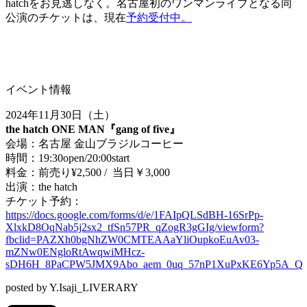
hatchをお見逃しなく。名古屋初のワンマンライブとなる同
公演のチケットは、現在
予約受付中。
イベント情報
2024年11月30日（土）
the hatch ONE MAN『gang of five』
会場：名古屋 金山ブラジルコーヒー
時間：19:30open/20:00start
料金：前売り¥2,500 / 当日￥3,000
出演：the hatch
チケット予約：
https://docs.google.com/forms/d/e/1FAIpQLSdBH-16SrPp-
XlxkD8OqNab5j2sx2_tfSn57PR_qZogR3gGIg/viewform?
fbclid=PAZXh0bgNhZW0CMTEAAaYliOupkoEuAv03-
mZNw0ENgloRtAwqwiMHcz-
sDH6H_8PaCPW5JMX9Abo_aem_0uq_57nP1XuPxKE6Yp5A_Q
posted by Y.Isaji_LIVERARY