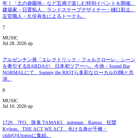
年！「土の遊園地」など五感で楽しむ特別イベントを開催。
建築家・日置拓人、ランドスケープデザイナー・樋口彩土、
左官職人・久住有生によるトークも。
7
MUSIC
Jul 28. 2026 up
アルゼンチン発「エレクトリック・フォルクローレ」シーン
を牽引するBARDAが、日本初ツアーへ。今池・Sound Bar
NORMALにて、Sammy the RIOTら多彩なローカルDJ陣と共
演。
8
MUSIC
Jul 10. 2026 up
1729、7FO、珠鬼 TAMAKI、nutsman、Ramza、狂欒
Kyōran、THE ACT WE ACT、化ける身が千種・
club(O)Utoposに集結。