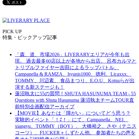
PICK UP
特集・ピックアップ記事
「森、道、市場2026」LIVERARYエリアが今年も出
現。 過去最多60店以上が各地から出店。 呂布カルマと
トリプルファイヤー吉田によるラップバトル、
Campanella & RAMZA、hyunis1000、徳利、Licaxxx、
TOMMY、川辺素、 食品まつり、E.O.U、Kotsuらが出
演する新ステージも！
蓮沼執太に55の質問！SHUTA HASUNUMA TEAM - 55
Questions with Shuta Hasunuma 蓮沼執太チームTOUR直
前特別企画配信アーカイブ
【MOVIE】あなたは「障がい」についてどう思う？
実験的イベント「！⇄！」にて、Campanella、NEI、
xiangyu、TOMMY（BOY）、 大橋裕之、さや（テニス
コーツ）、FUCKER＋しずたん他、 参加者たちの声を