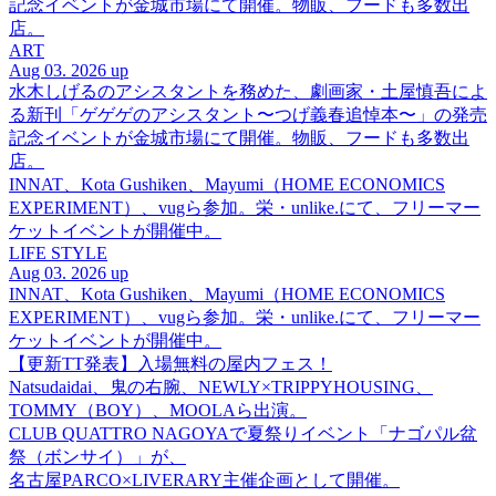
記念イベントが金城市場にて開催。物販、フードも多数出
店。
ART
Aug 03. 2026 up
水木しげるのアシスタントを務めた、劇画家・土屋慎吾によ
る新刊「ゲゲゲのアシスタント〜つげ義春追悼本〜」の発売
記念イベントが金城市場にて開催。物販、フードも多数出
店。
INNAT、Kota Gushiken、Mayumi（HOME ECONOMICS
EXPERIMENT）、vugら参加。栄・unlike.にて、フリーマー
ケットイベントが開催中。
LIFE STYLE
Aug 03. 2026 up
INNAT、Kota Gushiken、Mayumi（HOME ECONOMICS
EXPERIMENT）、vugら参加。栄・unlike.にて、フリーマー
ケットイベントが開催中。
【更新TT発表】入場無料の屋内フェス！
Natsudaidai、鬼の右腕、NEWLY×TRIPPYHOUSING、
TOMMY（BOY）、MOOLAら出演。
CLUB QUATTRO NAGOYAで夏祭りイベント「ナゴパル盆
祭（ボンサイ）」が、
名古屋PARCO×LIVERARY主催企画として開催。