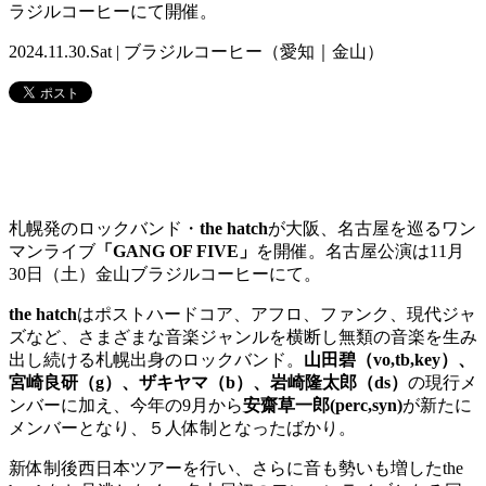
ラジルコーヒーにて開催。
2024.11.30.Sat | ブラジルコーヒー（愛知｜金山）
札幌発のロックバンド・
the hatch
が大阪、名古屋を巡るワン
マンライブ
「GANG OF FIVE」
を開催。名古屋公演は11月
30日（土）金山ブラジルコーヒーにて。
the hatch
はポストハードコア、アフロ、ファンク、現代ジャ
ズなど、さまざまな音楽ジャンルを横断し無類の音楽を生み
出し続ける札幌出身のロックバンド。
山田碧（vo,tb,key）、
宮崎良研（g）、ザキヤマ（b）、岩崎隆太郎（ds）
の現行メ
ンバーに加え、今年の9月から
安齋草一郎(perc,syn)
が新たに
メンバーとなり、５人体制となったばかり。
新体制後西日本ツアーを行い、さらに音も勢いも増したthe