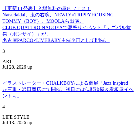
【更新TT発表】入場無料の屋内フェス！
Natsudaidai、鬼の右腕、NEWLY×TRIPPYHOUSING、
TOMMY（BOY）、MOOLAら出演。
CLUB QUATTRO NAGOYAで夏祭りイベント「ナゴパル盆
祭（ボンサイ）」が、
名古屋PARCO×LIVERARY主催企画として開催。
3
ART
Jul 28. 2026 up
イラストレーター・CHALKBOYによる個展「Jazz Inspired」
が三重・岩田商店にて開催。初日には似顔絵屋＆看板屋イベ
ントも。
4
LIFE STYLE
Jul 13. 2026 up