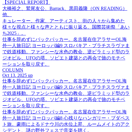
【SPECIAL REPORT】
大橋裕之、鷲尾友公、Barrack、黒田義隆（ON READING）
他、
キュレーター、作家、アーティスト、街の人々から集めた
様々な視点と様々な声とともに振り返る、国際芸術祭「あい
ち2025」。
仕事を辞めずにバックパッカー。名古屋在住アラサーOL海
外一人旅日記 ヨーロッパ編9 スロバキア・ブラチスラヴァま
で鉄道移動。ファンシーな水色の教会、逆ピラミッド型のラ
ジオビル、UFOの塔。ソビエト建築との再会で旅のモチベ
ーションを取り戻す。
COLUMN
Oct 13. 2025 up
仕事を辞めずにバックパッカー。名古屋在住アラサーOL海
外一人旅日記 ヨーロッパ編9 スロバキア・ブラチスラヴァま
で鉄道移動。ファンシーな水色の教会、逆ピラミッド型のラ
ジオビル、UFOの塔。ソビエト建築との再会で旅のモチベ
ーションを取り戻す。
仕事を辞めずにバックパッカー。名古屋在住アラサーOL海
外一人旅日記 ヨーロッパ編8 心残りなハンガリー・ブダペス
ト旅。豪雨によるドナウ川の水位上昇、ルームメイトのアク
シデント、謎の野外フェスで音楽を聴く。