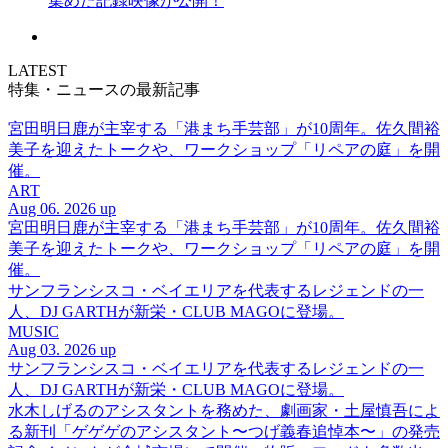
集めた記録映像が公開！
LATEST
特集・ニュースの最新記事
宮田明日鹿が主宰する「港まち手芸部」が10周年。佐久間裕
美子を迎えたトークや、ワークショップ「リペアの庭」を開
催。
ART
Aug 06. 2026 up
宮田明日鹿が主宰する「港まち手芸部」が10周年。佐久間裕
美子を迎えたトークや、ワークショップ「リペアの庭」を開
催。
サンフランシスコ・ベイエリアを代表するレジェンドの一
人、DJ GARTHが新栄・CLUB MAGOに登場。
MUSIC
Aug 03. 2026 up
サンフランシスコ・ベイエリアを代表するレジェンドの一
人、DJ GARTHが新栄・CLUB MAGOに登場。
水木しげるのアシスタントを務めた、劇画家・土屋慎吾によ
る新刊「ゲゲゲのアシスタント〜つげ義春追悼本〜」の発売