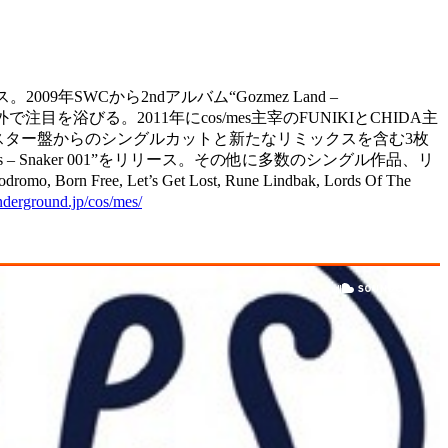
ス。2009年SWCから2ndアルバム“Gozmez Land –
外で注目を浴びる。2011年にcos/mes主宰のFUNIKIとCHIDA主
)”に加え、リマスター盤からのシングルカットと新たなリミックスを含む3枚
es – Snaker 001”をリリース。その他に多数のシングル作品、リ
orn Free, Let’s Get Lost, Rune Lindbak, Lords Of The
underground.jp/cos/mes/