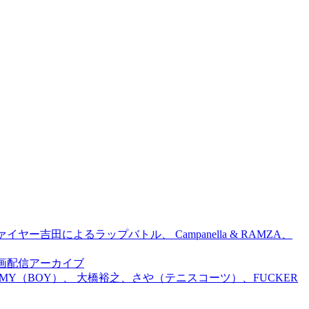
吉田によるラップバトル、 Campanella & RAMZA、
前特別企画配信アーカイブ
TOMMY（BOY）、 大橋裕之、さや（テニスコーツ）、FUCKER