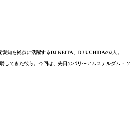
、地元愛知を拠点に活躍する
DJ KEITA
、
DJ UCHIDA
の2人。
ayurashkaなど招聘してきた彼ら。今回は、先日のパリ〜アムステルダム・ツ