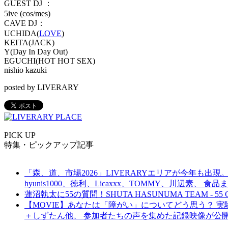
GUEST DJ ：
5ive (cos/mes)
CAVE DJ：
UCHIDA(
LOVE
)
KEITA(JACK)
Y(Day In Day Out)
EGUCHI(HOT HOT SEX)
nishio kazuki
posted by LIVERARY
PICK UP
特集・ピックアップ記事
「森、道、市場2026」LIVERARYエリアが今年も出現。
hyunis1000、徳利、Licaxxx、TOMMY、川辺素、 
蓮沼執太に55の質問！SHUTA HASUNUMA TEAM - 55 Q
【MOVIE】あなたは「障がい」についてどう思う？ 実験的イ
＋しずたん他、 参加者たちの声を集めた記録映像が公