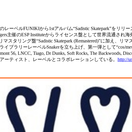
レーベルFUNIKIから1stアルバム“Sadistic Skatepark”をリリー
ngers主催のESP Instituteからライセンス盤として世界流通され海
マスタリング盤“Sadistic Skatepark (Remastered
ともにライブラリーレーベルSnakerを立ち上げ、第一弾として“cos/m
Tiago, Dr Dunks, Soft Rocks, The Backwoods, Discodromo, B
y & Renzo等国内外のアーティスト、レーベルとコラボレーションしている。
http://