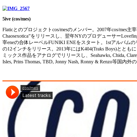
5ive (cos/mes)
Flaticとのプロジェクトcos/mesのメンバー。2007年cos/mes主宰の
Chaosexotica”をリリースし、翌年NYのプロデューサーLovefi
宰eneの合体レーベルFUNIKI ENEをスタート。1stアルバムのリ
の12インチをリリース。2013年にはK404(Traks Boys)と
ミックス作品をアナログでリリースし、Seahawks, Chida, Claremont 56, LNCC, 
Isles, Prins Thomas, TBD, Jonny Nash, Ronn