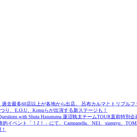
 過去最多60店以上が各地から出店。 呂布カルマとトリプルファイヤー
食品まつり、E.O.U、Kotsuらが出演する新ステージも！
uestions with Shuta Hasunuma 蓮沼執太チームTOUR直
ベント「！⇄！」にて、Campanella、NEI、xiangyu、
開！