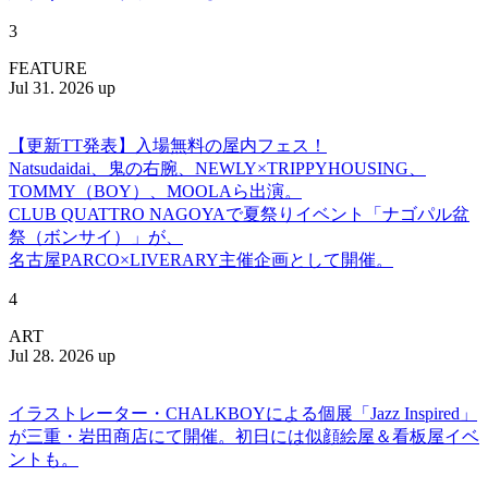
3
FEATURE
Jul 31. 2026 up
【更新TT発表】入場無料の屋内フェス！
Natsudaidai、鬼の右腕、NEWLY×TRIPPYHOUSING、
TOMMY（BOY）、MOOLAら出演。
CLUB QUATTRO NAGOYAで夏祭りイベント「ナゴパル盆
祭（ボンサイ）」が、
名古屋PARCO×LIVERARY主催企画として開催。
4
ART
Jul 28. 2026 up
イラストレーター・CHALKBOYによる個展「Jazz Inspired」
が三重・岩田商店にて開催。初日には似顔絵屋＆看板屋イベ
ントも。