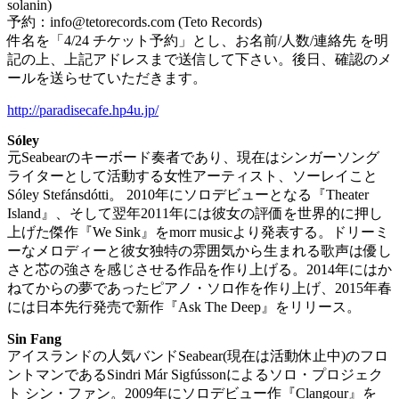
solanin)
予約：info@tetorecords.com (Teto Records)
件名を「4/24 チケット予約」とし、お名前/人数/連絡先 を明
記の上、上記アドレスまで送信して下さい。後日、確認のメ
ールを送らせていただきます。
http://paradisecafe.hp4u.jp/
Sóley
元Seabearのキーボード奏者であり、現在はシンガーソング
ライターとして活動する女性アーティスト、ソーレイこと
Sóley Stefánsdótti。 2010年にソロデビューとなる『Theater
Island』、そして翌年2011年には彼女の評価を世界的に押し
上げた傑作『We Sink』をmorr musicより発表する。ドリーミ
ーなメロディーと彼女独特の雰囲気から生まれる歌声は優し
さと芯の強さを感じさせる作品を作り上げる。2014年にはか
ねてからの夢であったピアノ・ソロ作を作り上げ、2015年春
には日本先行発売で新作『Ask The Deep』をリリース。
Sin Fang
アイスランドの人気バンドSeabear(現在は活動休止中)のフロ
ントマンであるSindri Már Sigfússonによるソロ・プロジェク
ト シン・ファン。2009年にソロデビュー作『Clangour』を