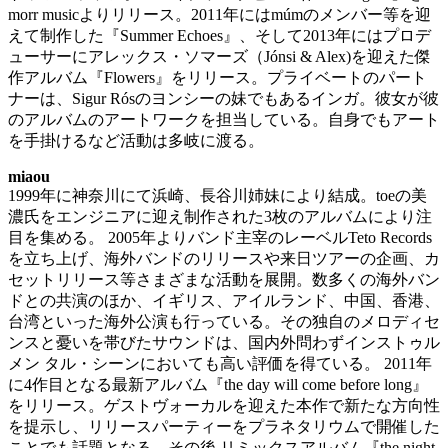
morr musicよりリリース。2011年にはmúmのメンバー等を迎
えて制作した『Summer Echoes』、そして2013年にはプロデ
ューサーにアレックス・ソマーズ（Jónsi & Alex)を迎えた傑
作アルバム『Flowers』をリリース。プライベートのパート
ナーは、Sigur Rósのヨンシーの妹でもあるインガ。彼女が彼
のアルバムのアートワークを担当している。自身でもアート
を手掛けるなど活動は多岐に渡る。
miaou
1999年に神奈川にて浜崎、長谷川姉妹により結成。toeの美
濃氏をエンジニアに迎え制作された3枚のアルバムにより注
目を集める。 2005年よりバンド主宰のレーベルTeto Records
を立ち上げ、海外バンドのリリースや来日ツアーの企画、カ
セットリリース等さまざまな活動を展開。数多くの海外バン
ドとの共演のほか、イギリス、アイルランド、中国、香港、
台湾といった海外公演も行っている。その独自のメロディセ
ンスと憂いを帯びたサウンドは、国内外問わずインストゥル
メン タル・シーンにおいても高い評価を得ている。 2011年
に4作目となる最新アルバム『the day will come before long』
をリリース。ゲストヴォーカルを迎えた本作で新たな方向性
を提示し、リリースパーティーをプラネタリウムで開催した
ことでも話題となる。その後 リミックスアルバム『the night