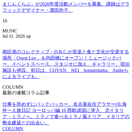
まじんくらぶ」が2026年度活動メンバーを募集。講師はグラ
フィックデザイナー・溝田尚子。
10
MUSIC
Jul 11. 2026 up
南区発のコレクティブ・D.R.C.が⾳楽と⾷と⽂化が交差する
場所「Quest Luv」を内田橋にオープン！ミュージックバ
ー、イベントスペース、スタジオに加え、ギャラリー、宿泊
施設も併設。初日は、COVAN、NEI、homarelanka、Andreら
によるライブも。
COLUMN
最新の連載コラム記事
仕事を辞めずにバックパッカー。名古屋在住アラサーOL海
外一人旅日記 ヨーロッパ編 10 西欧諸国に突入、北イタリ
ア・ミラノへ。ミラノで食べるミラノ風ドリア、イタリアの
教会建築との出会い。
COLUMN