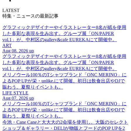
LATEST
特集・ニュースの最新記事
グラフィックデザイナーやイラストレーター8名が紙を使用
した多彩な表現を生み出す。グループ展「ON/PAPER
vol.1」が、中村区のgallery&cafe EUREKAにて開催中。
ART
Aug 08. 2026 up
グラフィックデザイナーやイラストレーター8名が紙を使用
した多彩な表現を生み出す。グループ展「ON/PAPER
vol.1」が、中村区のgallery&cafe EUREKAにて開催中。
メリノウール100％のTシャツブランド「ONC MERINO」に
よるPOP UPが栄・unlike.にて開催。初日は飲食出店やDJで
賑わう、夏祭りイベントも。
LIFE STYLE
Aug 07. 2026 up
メリノウール100％のTシャツブランド「ONC MERINO」に
よるPOP UPが栄・unlike.にて開催。初日は飲食出店やDJで
賑わう、夏祭りイベントも。
今池・Cane Caneと大大大の2会場を使用し、大阪のセレクト
ショップ＆ギャラリー・DELIが物販とフードのPOP UPを2