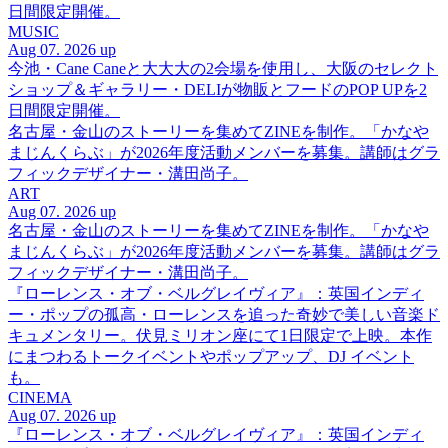
日間限定開催。
MUSIC
Aug 07. 2026 up
今池・Cane Caneと大大大の2会場を使用し、大阪のセレクト
ショップ＆ギャラリー・DELIが物販とフードのPOP UPを2
日間限定開催。
名古屋・金山のストーリーを集めてZINEを制作。「かなや
まじんくらぶ」が2026年度活動メンバーを募集。講師はグラ
フィックデザイナー・溝田尚子。
ART
Aug 07. 2026 up
名古屋・金山のストーリーを集めてZINEを制作。「かなや
まじんくらぶ」が2026年度活動メンバーを募集。講師はグラ
フィックデザイナー・溝田尚子。
『ローレンス・オブ・ベルグレイヴィア』：英国インディ
ー・ポップの孤高・ローレンスを追った奇妙で美しい音楽ド
キュメンタリー。伏見ミリオン座にて1日限定で上映。本作
にまつわるトークイベントやポップアップ、DJ イベント
も。
CINEMA
Aug 07. 2026 up
『ローレンス・オブ・ベルグレイヴィア』：英国インディ