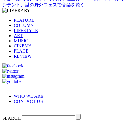
シデント、謎の野外フェスで音楽を聴く。
FEATURE
COLUMN
LIFESTYLE
ART
MUSIC
CINEMA
PLACE
REVIEW
WHO WE ARE
CONTACT US
SEARCH