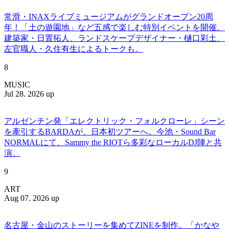
常滑・INAXライブミュージアムがグランドオープン20周
年！「土の遊園地」など五感で楽しむ特別イベントを開催。
建築家・日置拓人、ランドスケープデザイナー・樋口彩土、
左官職人・久住有生によるトークも。
8
MUSIC
Jul 28. 2026 up
アルゼンチン発「エレクトリック・フォルクローレ」シーン
を牽引するBARDAが、日本初ツアーへ。今池・Sound Bar
NORMALにて、Sammy the RIOTら多彩なローカルDJ陣と共
演。
9
ART
Aug 07. 2026 up
名古屋・金山のストーリーを集めてZINEを制作。「かなや