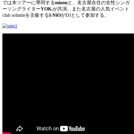
では本ツアーに帯同する
miaou
と、名古屋在住の女性シンガ
ーソングライター
YOK.
が共演。また名古屋の人気イベント
club solaninを主催する
I-NiO
がDJとして参加する。