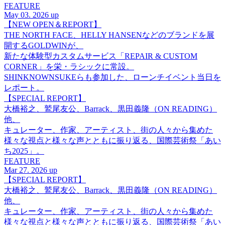
FEATURE
May 03. 2026 up
【NEW OPEN＆REPORT】
THE NORTH FACE、HELLY HANSENなどのブランドを展
開するGOLDWINが、
新たな体験型カスタムサービス「REPAIR & CUSTOM
CORNER」を栄・ラシックに常設。
SHINKNOWNSUKEらも参加した、ローンチイベント当日を
レポート。
【SPECIAL REPORT】
大橋裕之、鷲尾友公、Barrack、黒田義隆（ON READING）
他、
キュレーター、作家、アーティスト、街の人々から集めた
様々な視点と様々な声とともに振り返る、国際芸術祭「あい
ち2025」。
FEATURE
Mar 27. 2026 up
【SPECIAL REPORT】
大橋裕之、鷲尾友公、Barrack、黒田義隆（ON READING）
他、
キュレーター、作家、アーティスト、街の人々から集めた
様々な視点と様々な声とともに振り返る、国際芸術祭「あい