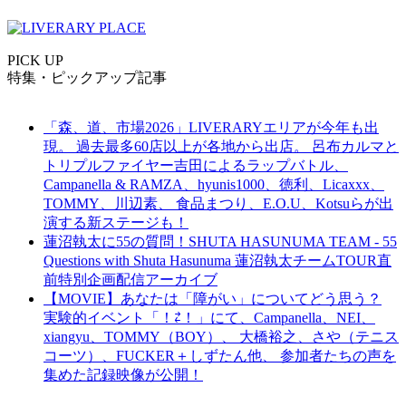
PICK UP
特集・ピックアップ記事
「森、道、市場2026」LIVERARYエリアが今年も出
現。 過去最多60店以上が各地から出店。 呂布カルマと
トリプルファイヤー吉田によるラップバトル、
Campanella & RAMZA、hyunis1000、徳利、Licaxxx、
TOMMY、川辺素、 食品まつり、E.O.U、Kotsuらが出
演する新ステージも！
蓮沼執太に55の質問！SHUTA HASUNUMA TEAM - 55
Questions with Shuta Hasunuma 蓮沼執太チームTOUR直
前特別企画配信アーカイブ
【MOVIE】あなたは「障がい」についてどう思う？
実験的イベント「！⇄！」にて、Campanella、NEI、
xiangyu、TOMMY（BOY）、 大橋裕之、さや（テニス
コーツ）、FUCKER＋しずたん他、 参加者たちの声を
集めた記録映像が公開！