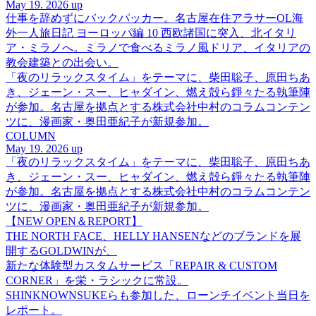
May 19. 2026 up
仕事を辞めずにバックパッカー。名古屋在住アラサーOL海
外一人旅日記 ヨーロッパ編 10 西欧諸国に突入、北イタリ
ア・ミラノへ。ミラノで食べるミラノ風ドリア、イタリアの
教会建築との出会い。
「夜のリラックスタイム」をテーマに、柴田聡子、原田ちあ
き、ジェーン・スー、ヒャダイン、燃え殻ら錚々たる執筆陣
が参加。名古屋を拠点とする株式会社中村のコラムコンテン
ツに、漫画家・奥田亜紀子が新規参加。
COLUMN
May 19. 2026 up
「夜のリラックスタイム」をテーマに、柴田聡子、原田ちあ
き、ジェーン・スー、ヒャダイン、燃え殻ら錚々たる執筆陣
が参加。名古屋を拠点とする株式会社中村のコラムコンテン
ツに、漫画家・奥田亜紀子が新規参加。
【NEW OPEN＆REPORT】
THE NORTH FACE、HELLY HANSENなどのブランドを展
開するGOLDWINが、
新たな体験型カスタムサービス「REPAIR & CUSTOM
CORNER」を栄・ラシックに常設。
SHINKNOWNSUKEらも参加した、ローンチイベント当日を
レポート。