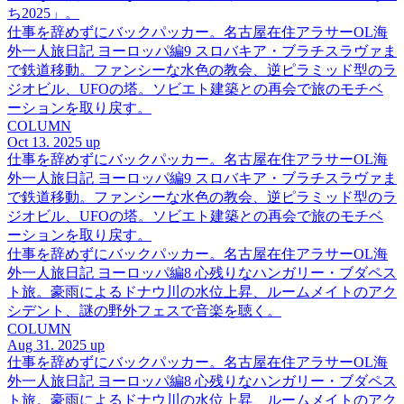
ち2025」。
仕事を辞めずにバックパッカー。名古屋在住アラサーOL海
外一人旅日記 ヨーロッパ編9 スロバキア・ブラチスラヴァま
で鉄道移動。ファンシーな水色の教会、逆ピラミッド型のラ
ジオビル、UFOの塔。ソビエト建築との再会で旅のモチベ
ーションを取り戻す。
COLUMN
Oct 13. 2025 up
仕事を辞めずにバックパッカー。名古屋在住アラサーOL海
外一人旅日記 ヨーロッパ編9 スロバキア・ブラチスラヴァま
で鉄道移動。ファンシーな水色の教会、逆ピラミッド型のラ
ジオビル、UFOの塔。ソビエト建築との再会で旅のモチベ
ーションを取り戻す。
仕事を辞めずにバックパッカー。名古屋在住アラサーOL海
外一人旅日記 ヨーロッパ編8 心残りなハンガリー・ブダペス
ト旅。豪雨によるドナウ川の水位上昇、ルームメイトのアク
シデント、謎の野外フェスで音楽を聴く。
COLUMN
Aug 31. 2025 up
仕事を辞めずにバックパッカー。名古屋在住アラサーOL海
外一人旅日記 ヨーロッパ編8 心残りなハンガリー・ブダペス
ト旅。豪雨によるドナウ川の水位上昇、ルームメイトのアク