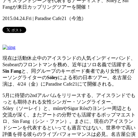
アイスランドシーンを代表するアーティスト、SóleyとSin
Fangが来日カップリングツアーを開催！
2015.04.24.Fri | Paradise Cafe21（今池）
現在は活動休止中のアイスランドの人気インディーバンド、
Seabearのフロントマンを務め、近年はソロ名義で活躍する
Sin Fang
と、同グループのキーボード奏者であり女性シンガ
ーソングライターの
Sóley
による初の日本ツアー。名古屋公
演は、4/24（金）にParadise Cafe21にて開催される。
5月に待望の2ndアルバムをリリースする、アイスランドでも
っとも期待される女性シンガー・ソングライター、
Sóley（ソーレイ）と、múmやSigur Rósのヨンシー周辺とも
交流が深く、またアートの分野でも活躍するポップマエスト
ロ、Sin Fang（シン・ファン）。まさに、現在のアイスラン
ドシーンを代表するといっても過言ではない、世界中で高い
評価を得る彼らのライブパフォーマンスは必見。名古屋公演