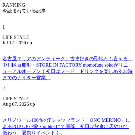
RANKING
今読まれている記事
1
LIFE STYLE
Jul 12. 2026 up
名古屋エリアのアンティーク、古物好きの聖地とも言える、
中川区百船町・STORE IN FACTORY momofune sokoがリニ
ューアルオープン！初日はフード、ドリンクを楽しめる22時
までのナイター営業。
2
LIFE STYLE
Aug 07. 2026 up
メリノウール100％のTシャツブランド「ONC MERINO」に
よるPOP UPが栄・unlike.にて開催。初日は飲食出店やDJで
賑わう、夏祭りイベントも。