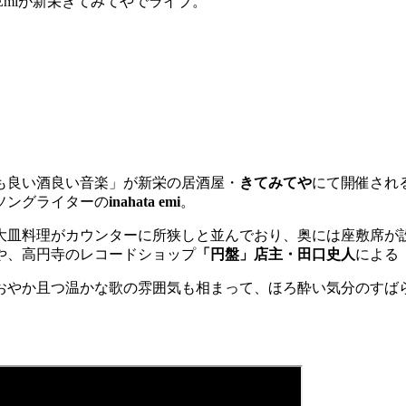
 Emiが新栄きてみてやでライブ。
日も良い酒良い音楽」が新栄の居酒屋・
きてみてや
にて開催され
ソングライターの
inahata emi
。
大皿料理がカウンターに所狭しと並んでおり、奥には座敷席が
や、高円寺のレコードショップ
「円盤」店主・田口史人
による
おやか且つ温かな歌の雰囲気も相まって、ほろ酔い気分のすば