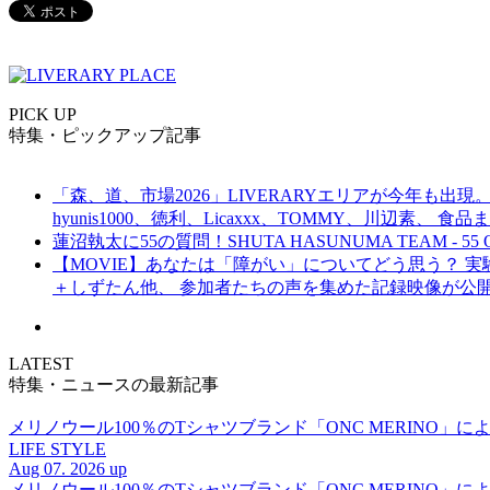
PICK UP
特集・ピックアップ記事
「森、道、市場2026」LIVERARYエリアが今年も出現。
hyunis1000、徳利、Licaxxx、TOMMY、川辺素、 
蓮沼執太に55の質問！SHUTA HASUNUMA TEAM - 55 Q
【MOVIE】あなたは「障がい」についてどう思う？ 実験的イ
＋しずたん他、 参加者たちの声を集めた記録映像が公
LATEST
特集・ニュースの最新記事
メリノウール100％のTシャツブランド「ONC MERINO」によ
LIFE STYLE
Aug 07. 2026 up
メリノウール100％のTシャツブランド「ONC MERINO」によ