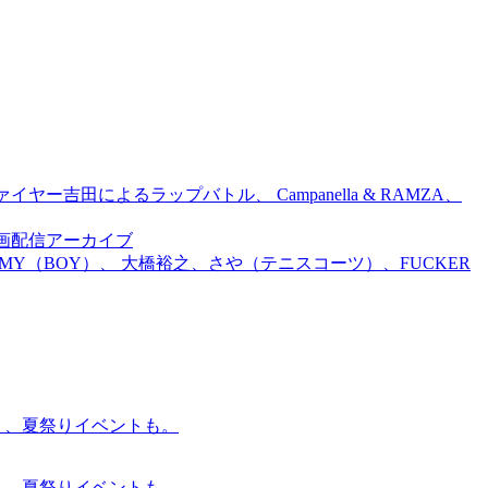
吉田によるラップバトル、 Campanella & RAMZA、
前特別企画配信アーカイブ
TOMMY（BOY）、 大橋裕之、さや（テニスコーツ）、FUCKER
賑わう、夏祭りイベントも。
賑わう、夏祭りイベントも。