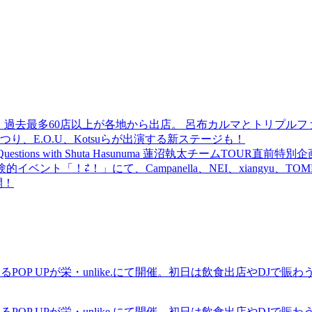
 過去最多60店以上が各地から出店。 呂布カルマとトリプルファイヤー
食品まつり、E.O.U、Kotsuらが出演する新ステージも！
uestions with Shuta Hasunuma 蓮沼執太チームTOUR直
ベント「！⇄！」にて、Campanella、NEI、xiangyu、
開！
るPOP UPが栄・unlike.にて開催。初日は飲食出店やDJで
るPOP UPが栄・unlike.にて開催。初日は飲食出店やDJで