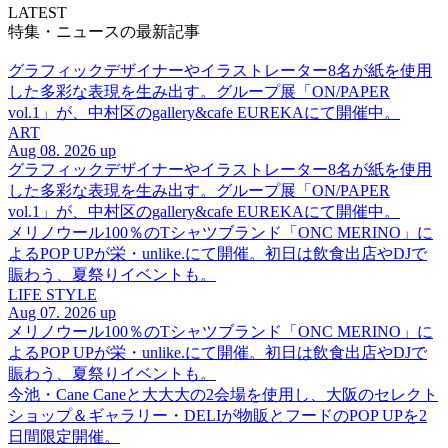
LATEST
特集・ニュースの最新記事
グラフィックデザイナーやイラストレーター8名が紙を使用
した多彩な表現を生み出す。グループ展「ON/PAPER
vol.1」が、中村区のgallery&cafe EUREKAにて開催中。
ART
Aug 08. 2026 up
グラフィックデザイナーやイラストレーター8名が紙を使用
した多彩な表現を生み出す。グループ展「ON/PAPER
vol.1」が、中村区のgallery&cafe EUREKAにて開催中。
メリノウール100％のTシャツブランド「ONC MERINO」に
よるPOP UPが栄・unlike.にて開催。初日は飲食出店やDJで
賑わう、夏祭りイベントも。
LIFE STYLE
Aug 07. 2026 up
メリノウール100％のTシャツブランド「ONC MERINO」に
よるPOP UPが栄・unlike.にて開催。初日は飲食出店やDJで
賑わう、夏祭りイベントも。
今池・Cane Caneと大大大の2会場を使用し、大阪のセレクト
ショップ＆ギャラリー・DELIが物販とフードのPOP UPを2
日間限定開催。