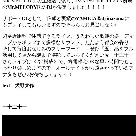
MR.MELODY』の主催者であり、PAN PACIFIC PLAYA所属
の
Mr.MELODY
氏のDJが決定しました！！
！！！！
サポートDJとして、信頼と実績の
YAMICA＆dj inazuma
に
もプレイしてもらいますのでそちらもお見逃しな
く♩
超至近距離で体感できるライブ、うるわしい歌姫の姿、
ディ
ープからポップまで多様なサウンド、ただよう都会の香り、
そして毎度おなじみのフリーフード……ぜひ『五』
感をフル
活用して隅から隅まで堪能していってください★一十三十一
さんライブは《2部構成》で、
終電帰宅OKな早い時間でもし
っかり楽しめますので、
オールナイトから遠ざかっているア
ナタもぜひ♪お待ちしてますっ！
text 犬野犬作
一十三十一