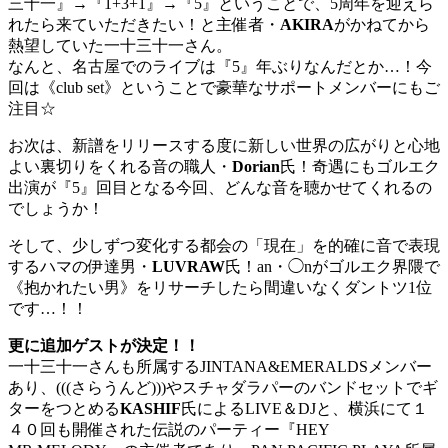
三十一』→『1+3+1』→『5』ということで、
5周年を迎えら
れたら来ていただきたい！と主催者・
AKIRA
がかねてから
熱望していた一十三十一さん。
なんと、名古屋でのライブは『5』年ぶりなんだとか…！今
回は《club set》ということで豪華なサポートメンバーにもご
注目☆
お次は、
新譜をリリースする度に新しい世界の広がりと心地
よい裏切りをく
れる音の職人・
Dorian
氏！奇遇にもゴルエク
出演が『5』回目となる今回、
どんな音を聴かせてくれるの
でしょうか！
そして、少しずつ変化する都会の「現在」
を的確に音で表現
するハマの伊達男・
LUVRAW
氏！an・◯nがゴルエク界隈で
《抱かれたい男》
をリサーチしたら間違いなくダントツ1位
です…！！
更に追加ゲストが決定！！
一十三十一さんも所属するJINTANA&
EMERALDSメンバー
あり、(((さらうんど)))
やスチャダラパーのバンドセットでギ
ターをつとめる
KASHIF
氏によるLIVE＆DJと、横浜にて１
４０回も開催された伝説のパーティー『HEY