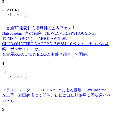
3
FEATURE
Jul 31. 2026 up
【更新TT発表】入場無料の屋内フェス！
Natsudaidai、鬼の右腕、NEWLY×TRIPPYHOUSING、
TOMMY（BOY）、MOOLAら出演。
CLUB QUATTRO NAGOYAで夏祭りイベント「ナゴパル盆
祭（ボンサイ）」が、
名古屋PARCO×LIVERARY主催企画として開催。
4
ART
Jul 28. 2026 up
イラストレーター・CHALKBOYによる個展「Jazz Inspired」
が三重・岩田商店にて開催。初日には似顔絵屋＆看板屋イベ
ントも。
5