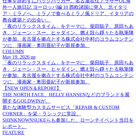
仕事を辞めずにバックパッカー。名古屋在住アラサーOL海
外一人旅日記 ヨーロッパ編 10 西欧諸国に突入、北イタリ
ア・ミラノへ。ミラノで食べるミラノ風ドリア、イタリアの
教会建築との出会い。
「夜のリラックスタイム」をテーマに、柴田聡子、原田ちあ
き、ジェーン・スー、ヒャダイン、燃え殻ら錚々たる執筆陣
が参加。名古屋を拠点とする株式会社中村のコラムコンテン
ツに、漫画家・奥田亜紀子が新規参加。
COLUMN
May 19. 2026 up
「夜のリラックスタイム」をテーマに、柴田聡子、原田ちあ
き、ジェーン・スー、ヒャダイン、燃え殻ら錚々たる執筆陣
が参加。名古屋を拠点とする株式会社中村のコラムコンテン
ツに、漫画家・奥田亜紀子が新規参加。
【NEW OPEN＆REPORT】
THE NORTH FACE、HELLY HANSENなどのブランドを展
開するGOLDWINが、
新たな体験型カスタムサービス「REPAIR & CUSTOM
CORNER」を栄・ラシックに常設。
SHINKNOWNSUKEらも参加した、ローンチイベント当日を
レポート。
FEATURE