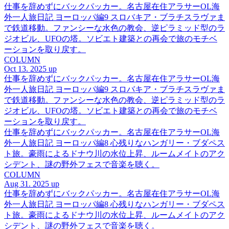
仕事を辞めずにバックパッカー。名古屋在住アラサーOL海
外一人旅日記 ヨーロッパ編9 スロバキア・ブラチスラヴァま
で鉄道移動。ファンシーな水色の教会、逆ピラミッド型のラ
ジオビル、UFOの塔。ソビエト建築との再会で旅のモチベ
ーションを取り戻す。
COLUMN
Oct 13. 2025 up
仕事を辞めずにバックパッカー。名古屋在住アラサーOL海
外一人旅日記 ヨーロッパ編9 スロバキア・ブラチスラヴァま
で鉄道移動。ファンシーな水色の教会、逆ピラミッド型のラ
ジオビル、UFOの塔。ソビエト建築との再会で旅のモチベ
ーションを取り戻す。
仕事を辞めずにバックパッカー。名古屋在住アラサーOL海
外一人旅日記 ヨーロッパ編8 心残りなハンガリー・ブダペス
ト旅。豪雨によるドナウ川の水位上昇、ルームメイトのアク
シデント、謎の野外フェスで音楽を聴く。
COLUMN
Aug 31. 2025 up
仕事を辞めずにバックパッカー。名古屋在住アラサーOL海
外一人旅日記 ヨーロッパ編8 心残りなハンガリー・ブダペス
ト旅。豪雨によるドナウ川の水位上昇、ルームメイトのアク
シデント、謎の野外フェスで音楽を聴く。