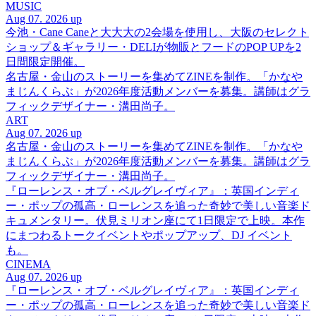
MUSIC
Aug 07. 2026 up
今池・Cane Caneと大大大の2会場を使用し、大阪のセレクト
ショップ＆ギャラリー・DELIが物販とフードのPOP UPを2
日間限定開催。
名古屋・金山のストーリーを集めてZINEを制作。「かなや
まじんくらぶ」が2026年度活動メンバーを募集。講師はグラ
フィックデザイナー・溝田尚子。
ART
Aug 07. 2026 up
名古屋・金山のストーリーを集めてZINEを制作。「かなや
まじんくらぶ」が2026年度活動メンバーを募集。講師はグラ
フィックデザイナー・溝田尚子。
『ローレンス・オブ・ベルグレイヴィア』：英国インディ
ー・ポップの孤高・ローレンスを追った奇妙で美しい音楽ド
キュメンタリー。伏見ミリオン座にて1日限定で上映。本作
にまつわるトークイベントやポップアップ、DJ イベント
も。
CINEMA
Aug 07. 2026 up
『ローレンス・オブ・ベルグレイヴィア』：英国インディ
ー・ポップの孤高・ローレンスを追った奇妙で美しい音楽ド