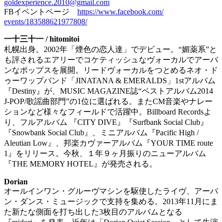
goldexperience.2010@gmail.
com
FBイベントページ
https://www.facebook.com/
events/183588621977808/
一十三十一 / hitomitoi
札幌出身。2002年「煙色の恋人達」でデビュー。“媚薬系”
と
も評されるエアリーでコケティッシュなヴォーカルでアーバ
ンな
ポップスを展開。リードヴォーカルをつとめるネオ・
ド
ゥーワップバンド「JINATANA & EMERALDS」1stアルバム
『Destiny』が、
MUSIC MAGAZINE誌“ベストアルバム2014
J-POP/歌謡曲部門”の1位に選ばれる。
またCM音楽やナレー
ションなど様々なフィールドで活躍中。
Billboard Recordsよ
り、フルアルバム 『CITY DIVE』『Surfbank Social Club』
『Snowbank Social Club』、ミニアルバム『Pacific High /
Aleutian Low』、邦楽カヴァーアルバム『YOUR TIME route
1』をリリース。今秋、１年９ヶ月振りのニューアルバム
『THE MEMORY HOTEL』が発売される。
Dorian
オールインワン・グルーヴマシンを駆使したライヴ、アーバ
ン・
ダンス・ミュージックで支持を集める。2013年11月にま
た新たな側面を打ち出した3枚目のアルバム
となる