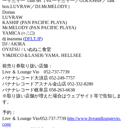
一十三十一 club set（Vo.一十三十一／Gt.KASHIF／Talk
box.LUVRAW／DJ.Mr.MELODY）
Dorian
LUVRAW
KASHIF (PAN PACIFIC PLAYA)
Mr.MELODY (PAN PACIFIC PLAYA)
YAMICA (○△□)
dj inazuma (
DFLT.JP
)
DJ / AKIRA
OYATSU / いぬねこ食堂
VJ&DECO＆LASER/ YAMA. HELLSEE
前売り券取り扱い店舗：
Live ＆ Lounge Vio 052-737-7739
バナナレコード大須店 052-249-7757
バナナレコードアスナル金山店 052-332-8280
バナナレコード岐阜店 058-263-6638
※取り扱い店舗が増えた場合はウェブサイト等で告知しま
す。
予約：
Live ＆ Lounge Vio/052-737-7739
http://www.liveandloungevio.
com/