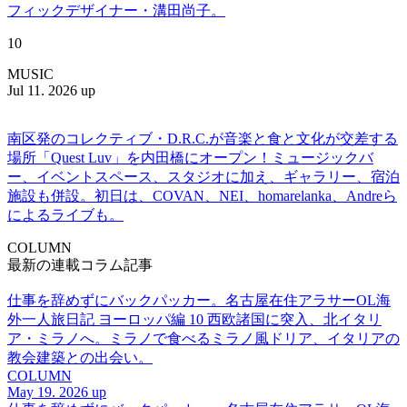
フィックデザイナー・溝田尚子。
10
MUSIC
Jul 11. 2026 up
南区発のコレクティブ・D.R.C.が⾳楽と⾷と⽂化が交差する
場所「Quest Luv」を内田橋にオープン！ミュージックバ
ー、イベントスペース、スタジオに加え、ギャラリー、宿泊
施設も併設。初日は、COVAN、NEI、homarelanka、Andreら
によるライブも。
COLUMN
最新の連載コラム記事
仕事を辞めずにバックパッカー。名古屋在住アラサーOL海
外一人旅日記 ヨーロッパ編 10 西欧諸国に突入、北イタリ
ア・ミラノへ。ミラノで食べるミラノ風ドリア、イタリアの
教会建築との出会い。
COLUMN
May 19. 2026 up