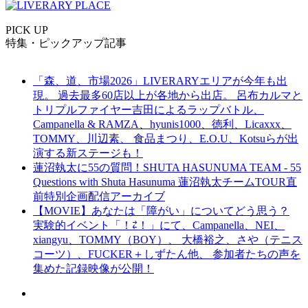
PICK UP
特集・ピックアップ記事
「森、道、市場2026」LIVERARYエリアが今年も出
現。 過去最多60店以上が各地から出店。 呂布カルマと
トリプルファイヤー吉田によるラップバトル、
Campanella & RAMZA、hyunis1000、徳利、Licaxxx、
TOMMY、川辺素、 食品まつり、E.O.U、Kotsuらが出
演する新ステージも！
蓮沼執太に55の質問！SHUTA HASUNUMA TEAM - 55
Questions with Shuta Hasunuma 蓮沼執太チームTOUR直
前特別企画配信アーカイブ
【MOVIE】あなたは「障がい」についてどう思う？
実験的イベント「！⇄！」にて、Campanella、NEI、
xiangyu、TOMMY（BOY）、 大橋裕之、さや（テニス
コーツ）、FUCKER＋しずたん他、 参加者たちの声を
集めた記録映像が公開！