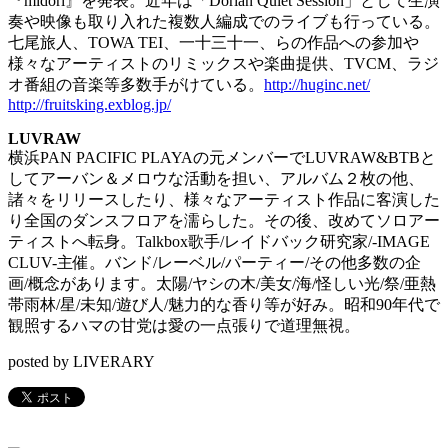
『midori』を発表。近年は「Dorian Quiet Session」
として生演
奏や映像も取り入れた複数人編成でのライブも行ってい
る。
七尾旅人、TOWA TEI、一十三十一、らの作品への参加や
様々なアーティストのリミックスや楽曲提供、TVCM、
ラジ
オ番組の音楽等多数手がけている。
http://huginc.net/
http://fruitsking.exblog.jp/
LUVRAW
横浜PAN PACIFIC PLAYAの元メンバーでLUVRAW&BTBと
してアーバン＆
メロウな活動を担い、アルバム２枚の他、
諸々をリリースしたり、
様々なアーティスト作品に客演した
り全国のダンスフロアを濡らし
た。その後、改めてソロアー
ティストへ転身。Talkbox歌手/レイドバック研究家/-IMAGE
CLUV-主催。バンド/レーベル/パーティー/その他多数の企
画/
概念があります。太陽/ヤシの木/美女/海/怪しい光/祭/亜熱
帯雨林/星/
未知/遊び人/魅力的な香り等が好み。昭和90年代で
観照するハマの甘党は愛の一点張りで道理無視。
posted by LIVERARY