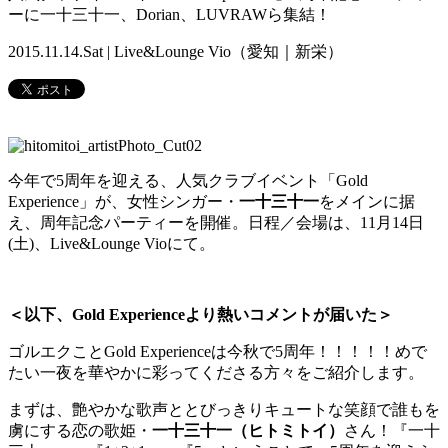
ーに一十三十一、Dorian、LUVRAWら集結！
2015.11.14.Sat | Live&Lounge Vio（愛知｜新栄）
今年で5周年を迎える、人気クラブイベント「Gold
Experience」が、女性シンガー・
一十三十一
をメインに据
え、周年記念パーティーを開催。日程／会場は、11月14日
(土)、Live&Lounge Vioにて。
＜以下、Gold Experienceより熱いコメントが届いた＞
ゴルエクことGold Experienceは今秋で5周年！！！！！めで
たい一夜を華やかに彩ってくださる方々をご紹介します。
まずは、
艶やかな歌声ととびっきりキュートな笑顔で誰もを
虜にする恋の歌
姫・
一十三十一（ヒトミトイ）
さん！『一十