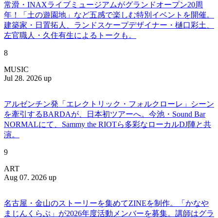
常滑・INAXライブミュージアムがグランドオープン20周
年！「土の遊園地」など五感で楽しむ特別イベントを開催。
建築家・日置拓人、ランドスケープデザイナー・樋口彩土、
左官職人・久住有生によるトークも。
8
MUSIC
Jul 28. 2026 up
アルゼンチン発「エレクトリック・フォルクローレ」シーン
を牽引するBARDAが、日本初ツアーへ。今池・Sound Bar
NORMALにて、Sammy the RIOTら多彩なローカルDJ陣と共
演。
9
ART
Aug 07. 2026 up
名古屋・金山のストーリーを集めてZINEを制作。「かなや
まじんくらぶ」が2026年度活動メンバーを募集。講師はグラ