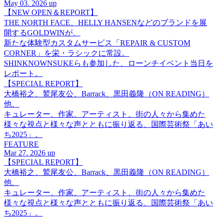
May 03. 2026 up
【NEW OPEN＆REPORT】
THE NORTH FACE、HELLY HANSENなどのブランドを展
開するGOLDWINが、
新たな体験型カスタムサービス「REPAIR & CUSTOM
CORNER」を栄・ラシックに常設。
SHINKNOWNSUKEらも参加した、ローンチイベント当日を
レポート。
【SPECIAL REPORT】
大橋裕之、鷲尾友公、Barrack、黒田義隆（ON READING）
他、
キュレーター、作家、アーティスト、街の人々から集めた
様々な視点と様々な声とともに振り返る、国際芸術祭「あい
ち2025」。
FEATURE
Mar 27. 2026 up
【SPECIAL REPORT】
大橋裕之、鷲尾友公、Barrack、黒田義隆（ON READING）
他、
キュレーター、作家、アーティスト、街の人々から集めた
様々な視点と様々な声とともに振り返る、国際芸術祭「あい
ち2025」。