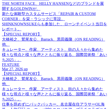
THE NORTH FACE、HELLY HANSENなどのブランドを展
開するGOLDWINが、
新たな体験型カスタムサービス「REPAIR & CUSTOM
CORNER」を栄・ラシックに常設。
SHINKNOWNSUKEらも参加した、ローンチイベント当日を
レポート。
【SPECIAL REPORT】
大橋裕之、鷲尾友公、Barrack、黒田義隆（ON READING）
他、
キュレーター、作家、アーティスト、街の人々から集めた
様々な視点と様々な声とともに振り返る、国際芸術祭「あい
ち2025」。
FEATURE
Mar 27. 2026 up
【SPECIAL REPORT】
大橋裕之、鷲尾友公、Barrack、黒田義隆（ON READING）
他、
キュレーター、作家、アーティスト、街の人々から集めた
様々な視点と様々な声とともに振り返る、国際芸術祭「あい
ち2025」。
仕事を辞めずにバックパッカー。名古屋在住アラサーOL海