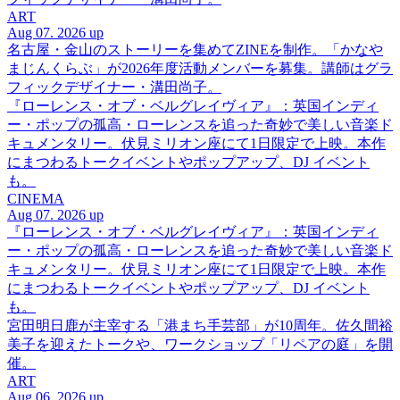
ART
Aug 07. 2026 up
名古屋・金山のストーリーを集めてZINEを制作。「かなや
まじんくらぶ」が2026年度活動メンバーを募集。講師はグラ
フィックデザイナー・溝田尚子。
『ローレンス・オブ・ベルグレイヴィア』：英国インディ
ー・ポップの孤高・ローレンスを追った奇妙で美しい音楽ド
キュメンタリー。伏見ミリオン座にて1日限定で上映。本作
にまつわるトークイベントやポップアップ、DJ イベント
も。
CINEMA
Aug 07. 2026 up
『ローレンス・オブ・ベルグレイヴィア』：英国インディ
ー・ポップの孤高・ローレンスを追った奇妙で美しい音楽ド
キュメンタリー。伏見ミリオン座にて1日限定で上映。本作
にまつわるトークイベントやポップアップ、DJ イベント
も。
宮田明日鹿が主宰する「港まち手芸部」が10周年。佐久間裕
美子を迎えたトークや、ワークショップ「リペアの庭」を開
催。
ART
Aug 06. 2026 up