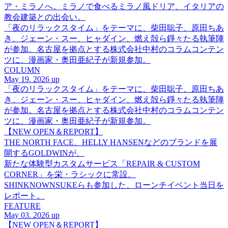
ア・ミラノへ。ミラノで食べるミラノ風ドリア、イタリアの
教会建築との出会い。
「夜のリラックスタイム」をテーマに、柴田聡子、原田ちあ
き、ジェーン・スー、ヒャダイン、燃え殻ら錚々たる執筆陣
が参加。名古屋を拠点とする株式会社中村のコラムコンテン
ツに、漫画家・奥田亜紀子が新規参加。
COLUMN
May 19. 2026 up
「夜のリラックスタイム」をテーマに、柴田聡子、原田ちあ
き、ジェーン・スー、ヒャダイン、燃え殻ら錚々たる執筆陣
が参加。名古屋を拠点とする株式会社中村のコラムコンテン
ツに、漫画家・奥田亜紀子が新規参加。
【NEW OPEN＆REPORT】
THE NORTH FACE、HELLY HANSENなどのブランドを展
開するGOLDWINが、
新たな体験型カスタムサービス「REPAIR & CUSTOM
CORNER」を栄・ラシックに常設。
SHINKNOWNSUKEらも参加した、ローンチイベント当日を
レポート。
FEATURE
May 03. 2026 up
【NEW OPEN＆REPORT】