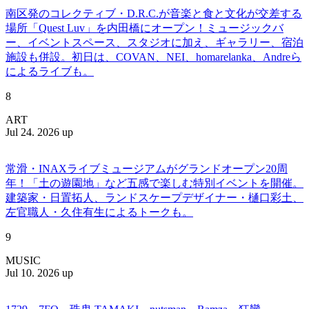
南区発のコレクティブ・D.R.C.が⾳楽と⾷と⽂化が交差する
場所「Quest Luv」を内田橋にオープン！ミュージックバ
ー、イベントスペース、スタジオに加え、ギャラリー、宿泊
施設も併設。初日は、COVAN、NEI、homarelanka、Andreら
によるライブも。
8
ART
Jul 24. 2026 up
常滑・INAXライブミュージアムがグランドオープン20周
年！「土の遊園地」など五感で楽しむ特別イベントを開催。
建築家・日置拓人、ランドスケープデザイナー・樋口彩土、
左官職人・久住有生によるトークも。
9
MUSIC
Jul 10. 2026 up