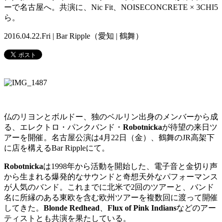
ーで名古屋へ。共演に、Nic Fit、NOISECONCRETE × 3CHI5
ら。
2016.04.22.Fri | Bar Ripple（愛知 | 鶴舞）
仏のリヨンとボルドー、独のベルリン出身のメンバーから成
る、エレクトロ・パンクバンド・
Robotnicka
が待望の来日ツ
アーを開催。名古屋公演は4月22日（金）、鶴舞のJR高架下
に店を構えるBar Rippleにて。
Robotnicka
は1998年から活動を開始した、電子音と金切り声
から生まれる爆発的なサウンドと奇想天外なパフォーマンス
が人気のバンド。これまでに北米で2回のツアーと、バンド
名に所縁のある東欧を含む欧州ツアーを複数回に渡って開催
してきた。
Blonde Redhead
、
Flux of Pink Indians
などのアー
ティストとも共演を果たしている。