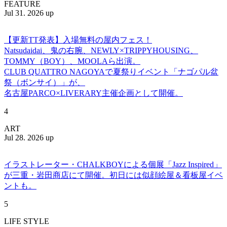
FEATURE
Jul 31. 2026 up
【更新TT発表】入場無料の屋内フェス！
Natsudaidai、鬼の右腕、NEWLY×TRIPPYHOUSING、
TOMMY（BOY）、MOOLAら出演。
CLUB QUATTRO NAGOYAで夏祭りイベント「ナゴパル盆
祭（ボンサイ）」が、
名古屋PARCO×LIVERARY主催企画として開催。
4
ART
Jul 28. 2026 up
イラストレーター・CHALKBOYによる個展「Jazz Inspired」
が三重・岩田商店にて開催。初日には似顔絵屋＆看板屋イベ
ントも。
5
LIFE STYLE