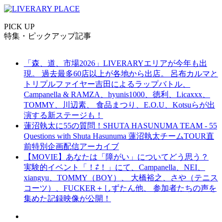
PICK UP
特集・ピックアップ記事
「森、道、市場2026」LIVERARYエリアが今年も出
現。 過去最多60店以上が各地から出店。 呂布カルマと
トリプルファイヤー吉田によるラップバトル、
Campanella & RAMZA、hyunis1000、徳利、Licaxxx、
TOMMY、川辺素、 食品まつり、E.O.U、Kotsuらが出
演する新ステージも！
蓮沼執太に55の質問！SHUTA HASUNUMA TEAM - 55
Questions with Shuta Hasunuma 蓮沼執太チームTOUR直
前特別企画配信アーカイブ
【MOVIE】あなたは「障がい」についてどう思う？
実験的イベント「！⇄！」にて、Campanella、NEI、
xiangyu、TOMMY（BOY）、 大橋裕之、さや（テニス
コーツ）、FUCKER＋しずたん他、 参加者たちの声を
集めた記録映像が公開！