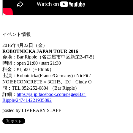
イベント情報
2016年4月22日（金）
ROBOTNICKA JAPAN TOUR 2016
会場：Bar Ripple（名古屋市中区新栄2-47-5）
時間：open 21:00 / start 21:30
料金：¥1,500（+1drink）
出演：Robotnicka(France/Germany) / NicFit /
NOISECONCRETE × 3CHI5、DJ：Cindy O
問：TEL 052-252-0804 （Bar Ripple）
詳細：
https://ja-jp.facebook.com/pages/Bar-
Ripple/247414221935892
posted by LIVERARY STAFF