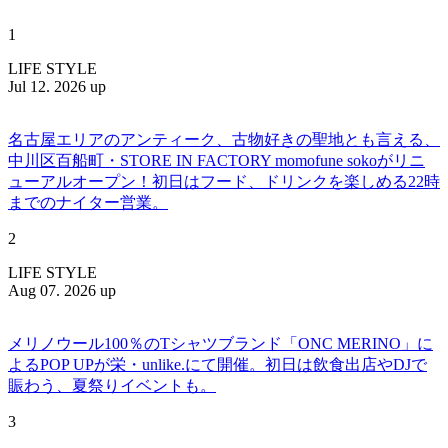
1
LIFE STYLE
Jul 12. 2026 up
名古屋エリアのアンティーク、古物好きの聖地とも言える、
中川区百船町・STORE IN FACTORY momofune sokoがリニ
ューアルオープン！初日はフード、ドリンクを楽しめる22時
までのナイター営業。
2
LIFE STYLE
Aug 07. 2026 up
メリノウール100％のTシャツブランド「ONC MERINO」に
よるPOP UPが栄・unlike.にて開催。初日は飲食出店やDJで
賑わう、夏祭りイベントも。
3