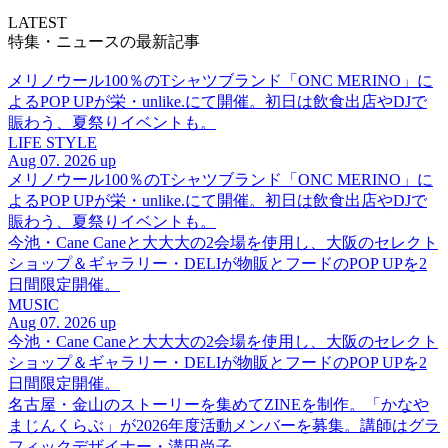
LATEST
特集・ニュースの最新記事
メリノウール100％のTシャツブランド「ONC MERINO」に
よるPOP UPが栄・unlike.にて開催。初日は飲食出店やDJで
賑わう、夏祭りイベントも。
LIFE STYLE
Aug 07. 2026 up
メリノウール100％のTシャツブランド「ONC MERINO」に
よるPOP UPが栄・unlike.にて開催。初日は飲食出店やDJで
賑わう、夏祭りイベントも。
今池・Cane Caneと大大大の2会場を使用し、大阪のセレクト
ショップ＆ギャラリー・DELIが物販とフードのPOP UPを2
日間限定開催。
MUSIC
Aug 07. 2026 up
今池・Cane Caneと大大大の2会場を使用し、大阪のセレクト
ショップ＆ギャラリー・DELIが物販とフードのPOP UPを2
日間限定開催。
名古屋・金山のストーリーを集めてZINEを制作。「かなや
まじんくらぶ」が2026年度活動メンバーを募集。講師はグラ
フィックデザイナー・溝田尚子。