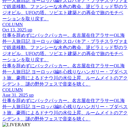
外一人旅日記 ヨーロッパ編9 スロバキア・ブラチスラヴァま
で鉄道移動。ファンシーな水色の教会、逆ピラミッド型のラ
ジオビル、UFOの塔。ソビエト建築との再会で旅のモチベ
ーションを取り戻す。
COLUMN
Oct 13. 2025 up
仕事を辞めずにバックパッカー。名古屋在住アラサーOL海
外一人旅日記 ヨーロッパ編9 スロバキア・ブラチスラヴァま
で鉄道移動。ファンシーな水色の教会、逆ピラミッド型のラ
ジオビル、UFOの塔。ソビエト建築との再会で旅のモチベ
ーションを取り戻す。
仕事を辞めずにバックパッカー。名古屋在住アラサーOL海
外一人旅日記 ヨーロッパ編8 心残りなハンガリー・ブダペス
ト旅。豪雨によるドナウ川の水位上昇、ルームメイトのアク
シデント、謎の野外フェスで音楽を聴く。
COLUMN
Aug 31. 2025 up
仕事を辞めずにバックパッカー。名古屋在住アラサーOL海
外一人旅日記 ヨーロッパ編8 心残りなハンガリー・ブダペス
ト旅。豪雨によるドナウ川の水位上昇、ルームメイトのアク
シデント、謎の野外フェスで音楽を聴く。