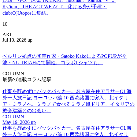
1729、7FO、珠鬼 TAMAKI、nutsman、Ramza、狂欒
Kyōran、THE ACT WE ACT、化ける身が千種・
club(O)Utoposに集結。
10
ART
Jul 10. 2026 up
ベルリン拠点の陶芸作家・Satoko KakoによるPOPUPが今
池・NU TRIAHにて開催。コラボTシャツも。
COLUMN
最新の連載コラム記事
仕事を辞めずにバックパッカー。名古屋在住アラサーOL海
外一人旅日記 ヨーロッパ編 10 西欧諸国に突入、北イタリ
ア・ミラノへ。ミラノで食べるミラノ風ドリア、イタリアの
教会建築との出会い。
COLUMN
May 19. 2026 up
仕事を辞めずにバックパッカー。名古屋在住アラサーOL海
外一人旅日記 ヨーロッパ編 10 西欧諸国に突入、北イタリ