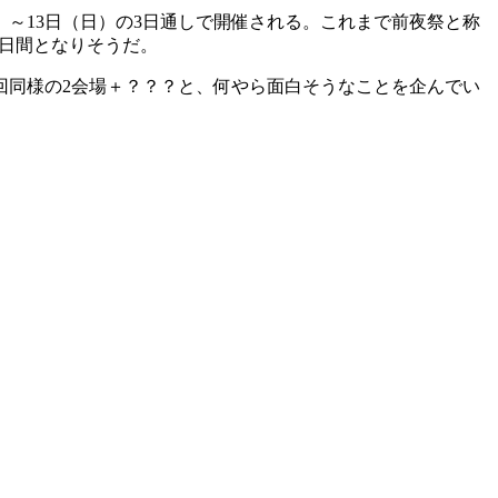
）～
13
日（日）の
3
日通しで開催される。これまで前夜祭と称
日間となりそうだ。
回同様の2会場＋？？？と、何やら面白そうなことを企んでい