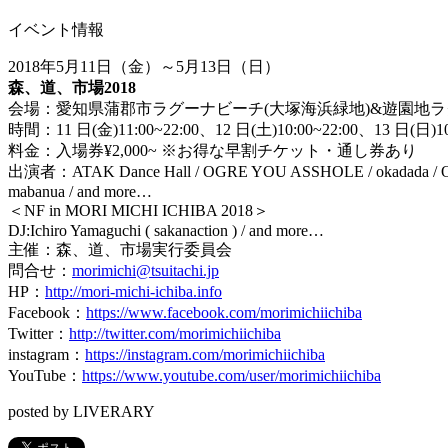
イベント情報
2018
年
5
月
11
日（金）～
5
月
13
日（日）
森、道、市場
2018
会場：愛知県蒲郡市ラグーナビーチ
(
大塚海浜緑地
)&
遊園地ラ
時間：
11
日
(
金
)11:00~22:00
、
12
日
(
土
)10:00~22:00
、
13
日
(
日
)1
料金：入場券
¥2,000~ ※
お得な早割チケット・通し券あり
出演者：
ATAK Dance Hall / OGRE YOU ASSHOLE / okadada 
mabanua / and more…
＜
NF in MORI MICHI ICHIBA 2018
＞
DJ:Ichiro Yamaguchi ( sakanaction ) / and more…
主催：森、道、市場実行委員会
問合せ：
morimichi@tsuitachi.jp
HP：
http://mori-michi-ichiba.in
fo
Facebook：
https://www.facebook.
com/morimichiichiba
Twitter：
http://twitter.com/mor
imichiichiba
instagram：
https://instagram.co
m/morimichiichiba
YouTube：
https://www.youtube.co
m/user/morimichiichiba
posted by LIVERARY