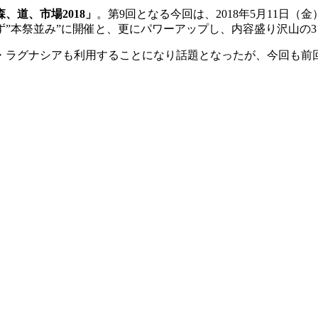
森、道、市場
2018
」
。第
9
回となる今回は、
2018
年
5
月
11
日（金
ず
”
本祭並み
”
に開催と、更にパワーアップし、内容盛り沢山の
3
・ラグナシアも利用することになり話題となったが、今回も前