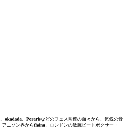
人
、
okadada
、
Poraris
などのフェス常連の面々から、気鋭の音
、アニソン界から
fhána
、ロンドンの敏腕ビートボクサー・