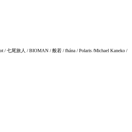
ot /
七尾旅人
/ BIOMAN /
般若
/ fhána / Polaris /Michael Kaneko /