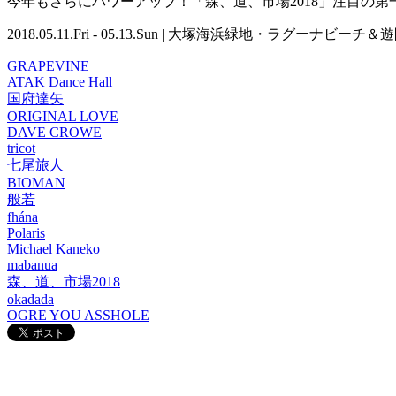
今年もさらにパワーアップ！「森、道、市場2018」注目の
2018.05.11.Fri - 05.13.Sun | 大塚海浜緑地・ラグ
GRAPEVINE
ATAK Dance Hall
国府達矢
ORIGINAL LOVE
DAVE CROWE
tricot
七尾旅人
BIOMAN
般若
fhána
Polaris
Michael Kaneko
mabanua
森、道、市場2018
okadada
OGRE YOU ASSHOLE