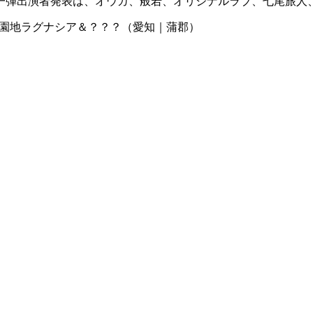
第一弾出演者発表は、オウガ、般若、オリジナルラブ、七尾旅人
ーナビーチ＆遊園地ラグナシア＆？？？（愛知｜蒲郡）