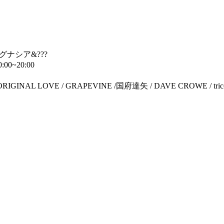
グナシア
&???
0:00~20:00
/ ORIGINAL LOVE / GRAPEVINE /
国府達矢
/ DAVE CROWE / tric