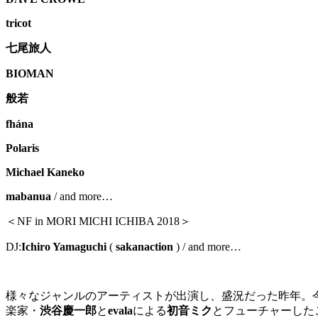
tricot
七尾旅人
BIOMAN
般若
fhána
Polaris
Michael Kaneko
mabanua
/ and more…
＜
NF in MORI MICHI ICHIBA 2018
＞
DJ:
Ichiro Yamaguchi
(
sakanaction
) / and more…
様々なジャンルのアーティストが出演し、盛況だった昨年。
楽家・
渋谷慶一郎
と
evala
による
初音ミク
とフューチャーした