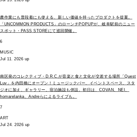
農作業にも普段着にも使える、新しい価値を持ったプロダクトを提案。
「UNCOMMON PRODUCTS」のローンチPOPUPが、岐阜駅前のニュー
スポット・PASS STOREにて巡回開催。
6
MUSIC
Jul 11. 2026 up
南区発のコレクティブ・D.R.C.が⾳楽と⾷と⽂化が交差する場所「Quest
Luv」を内田橋にオープン！ミュージックバー、イベントスペース、スタ
ジオに加え、ギャラリー、宿泊施設も併設。初日は、COVAN、NEI、
homarelanka、Andreらによるライブも。
7
ART
Jul 24. 2026 up