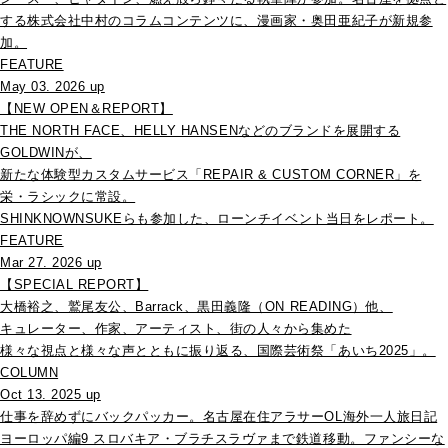
する株式会社中村のコラムコンテンツに、漫画家・奥田亜紀子が新規参
加。
FEATURE
May 03. 2026 up
【NEW OPEN＆REPORT】
THE NORTH FACE、HELLY HANSENなどのブランドを展開する
GOLDWINが、
新たな体験型カスタムサービス「REPAIR & CUSTOM CORNER」を
栄・ラシックに常設。
SHINKNOWNSUKEらも参加した、ローンチイベント当日をレポート。
FEATURE
Mar 27. 2026 up
【SPECIAL REPORT】
大橋裕之、鷲尾友公、Barrack、黒田義隆（ON READING）他、
キュレーター、作家、アーティスト、街の人々から集めた
様々な視点と様々な声とともに振り返る、国際芸術祭「あいち2025」。
COLUMN
Oct 13. 2025 up
仕事を辞めずにバックパッカー。名古屋在住アラサーOL海外一人旅日記
ヨーロッパ編9 スロバキア・ブラチスラヴァまで鉄道移動。ファンシーな