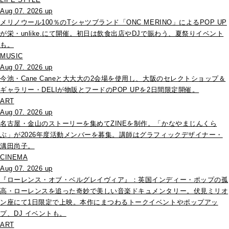
Aug 07. 2026 up
メリノウール100％のTシャツブランド「ONC MERINO」によるPOP UP
が栄・unlike.にて開催。初日は飲食出店やDJで賑わう、夏祭りイベント
も。
MUSIC
Aug 07. 2026 up
今池・Cane Caneと大大大の2会場を使用し、大阪のセレクトショップ＆
ギャラリー・DELIが物販とフードのPOP UPを2日間限定開催。
ART
Aug 07. 2026 up
名古屋・金山のストーリーを集めてZINEを制作。「かなやまじんくら
ぶ」が2026年度活動メンバーを募集。講師はグラフィックデザイナー・
溝田尚子。
CINEMA
Aug 07. 2026 up
『ローレンス・オブ・ベルグレイヴィア』：英国インディー・ポップの孤
高・ローレンスを追った奇妙で美しい音楽ドキュメンタリー。伏見ミリオ
ン座にて1日限定で上映。本作にまつわるトークイベントやポップアッ
プ、DJ イベントも。
ART