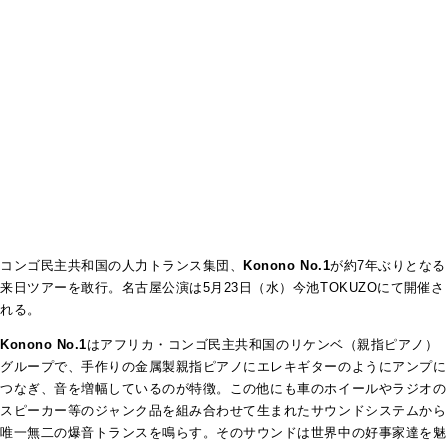
コンゴ民主共和国の人力トランス集団、
Konono No.1
が約7年ぶりとなる
来日ツアーを敢行。名古屋公演は5月23日（水）今池TOKUZOにて開催さ
れる。
Konono No.1
はアフリカ・コンゴ民主共和国のリケンベ（親指ピアノ）
グループで、手作りの金属製親指ピアノにエレキギターのようにアンプに
つなぎ、音を増幅しているのが特徴。この他にも車のホイールやラジオの
スピーカー等のジャンク品を組み合わせて生まれたサウンドシステムから
唯一無二の爆音トランスを鳴らす。そのサウンドは世界中の好事家達を魅