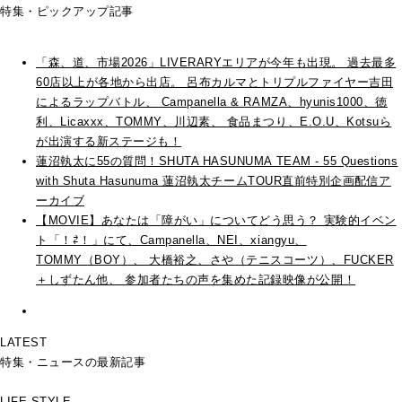
特集・ピックアップ記事
「森、道、市場2026」LIVERARYエリアが今年も出現。 過去最多
60店以上が各地から出店。 呂布カルマとトリプルファイヤー吉田
によるラップバトル、 Campanella & RAMZA、hyunis1000、徳
利、Licaxxx、TOMMY、川辺素、 食品まつり、E.O.U、Kotsuら
が出演する新ステージも！
蓮沼執太に55の質問！SHUTA HASUNUMA TEAM - 55 Questions
with Shuta Hasunuma 蓮沼執太チームTOUR直前特別企画配信ア
ーカイブ
【MOVIE】あなたは「障がい」についてどう思う？ 実験的イベン
ト「！⇄！」にて、Campanella、NEI、xiangyu、
TOMMY（BOY）、 大橋裕之、さや（テニスコーツ）、FUCKER
＋しずたん他、 参加者たちの声を集めた記録映像が公開！
LATEST
特集・ニュースの最新記事
LIFE STYLE