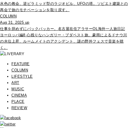
水色の教会、逆ピラミッド型のラジオビル、UFOの塔。ソビエト建築との
再会で旅のモチベーションを取り戻す。
COLUMN
Aug 31. 2025 up
仕事を辞めずにバックパッカー。名古屋在住アラサーOL海外一人旅日記
ヨーロッパ編8 心残りなハンガリー・ブダペスト旅。豪雨によるドナウ川
の水位上昇、ルームメイトのアクシデント、謎の野外フェスで音楽を聴
く。
FEATURE
COLUMN
LIFESTYLE
ART
MUSIC
CINEMA
PLACE
REVIEW