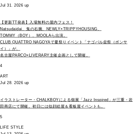
Jul 31. 2026 up
【更新TT発表】入場無料の屋内フェス！
Natsudaidai、鬼の右腕、NEWLY×TRIPPYHOUSING、
TOMMY（BOY）、MOOLAら出演。
CLUB QUATTRO NAGOYAで夏祭りイベント「ナゴパル盆祭（ボンサ
イ）」が、
名古屋PARCO×LIVERARY主催企画として開催。
4
ART
Jul 28. 2026 up
イラストレーター・CHALKBOYによる個展「Jazz Inspired」が三重・岩
田商店にて開催。初日には似顔絵屋＆看板屋イベントも。
5
LIFE STYLE
Jul 13. 2026 up