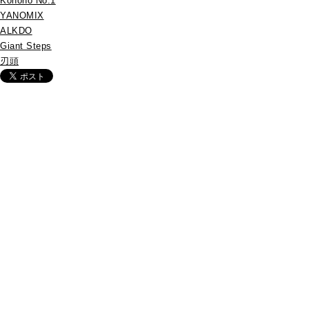
Konono No.1
YANOMIX
ALKDO
Giant Steps
刃頭