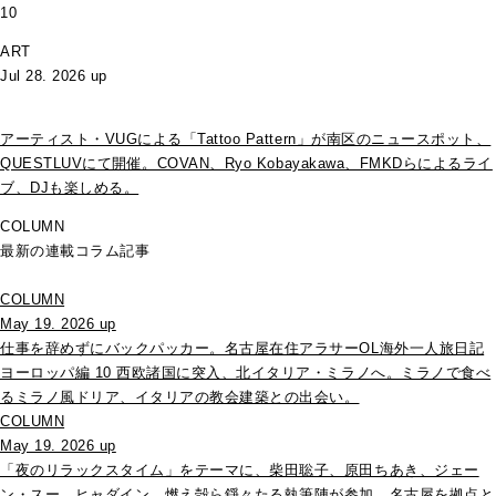
10
ART
Jul 28. 2026 up
アーティスト・VUGによる「Tattoo Pattern」が南区のニュースポット、
QUESTLUVにて開催。COVAN、Ryo Kobayakawa、FMKDらによるライ
ブ、DJも楽しめる。
COLUMN
最新の連載コラム記事
COLUMN
May 19. 2026 up
仕事を辞めずにバックパッカー。名古屋在住アラサーOL海外一人旅日記
ヨーロッパ編 10 西欧諸国に突入、北イタリア・ミラノへ。ミラノで食べ
るミラノ風ドリア、イタリアの教会建築との出会い。
COLUMN
May 19. 2026 up
「夜のリラックスタイム」をテーマに、柴田聡子、原田ちあき、ジェー
ン・スー、ヒャダイン、燃え殻ら錚々たる執筆陣が参加。名古屋を拠点と