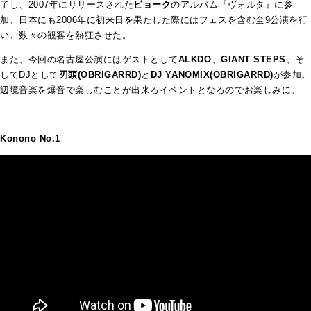
了し、2007年にリリースされた
ビョーク
のアルバム『ヴォルタ』に参
加、日本にも2006年に初来日を果たした際にはフェスを含む全9公演を行
い、数々の観客を熱狂させた。
また、今回の名古屋公演にはゲストとして
ALKDO
、
GIANT STEPS
、そ
してDJとして
刃頭(OBRIGARRD)
と
DJ YANOMIX(OBRIGARRD)
が参加。
辺境音楽を爆音で楽しむことが出来るイベントとなるのでお楽しみに。
Konono No.1