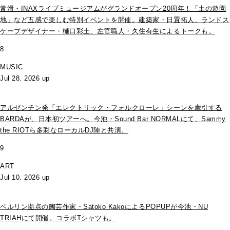
常滑・INAXライブミュージアムがグランドオープン20周年！「土の遊園
地」など五感で楽しむ特別イベントを開催。建築家・日置拓人、ランドス
ケープデザイナー・樋口彩土、左官職人・久住有生によるトークも。
8
MUSIC
Jul 28. 2026 up
アルゼンチン発「エレクトリック・フォルクローレ」シーンを牽引する
BARDAが、日本初ツアーへ。今池・Sound Bar NORMALにて、Sammy
the RIOTら多彩なローカルDJ陣と共演。
9
ART
Jul 10. 2026 up
ベルリン拠点の陶芸作家・Satoko KakoによるPOPUPが今池・NU
TRIAHにて開催。コラボTシャツも。