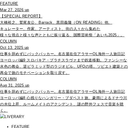
FEATURE
Mar 27. 2026 up
【SPECIAL REPORT】
大橋裕之、鷲尾友公、Barrack、黒田義隆（ON READING）他、
キュレーター、作家、アーティスト、街の人々から集めた
様々な視点と様々な声とともに振り返る、国際芸術祭「あいち2025」。
COLUMN
Oct 13. 2025 up
仕事を辞めずにバックパッカー。名古屋在住アラサーOL海外一人旅日記
ヨーロッパ編9 スロバキア・ブラチスラヴァまで鉄道移動。ファンシーな
水色の教会、逆ピラミッド型のラジオビル、UFOの塔。ソビエト建築との
再会で旅のモチベーションを取り戻す。
COLUMN
Aug 31. 2025 up
仕事を辞めずにバックパッカー。名古屋在住アラサーOL海外一人旅日記
ヨーロッパ編8 心残りなハンガリー・ブダペスト旅。豪雨によるドナウ川
の水位上昇、ルームメイトのアクシデント、謎の野外フェスで音楽を聴
く。
FEATURE