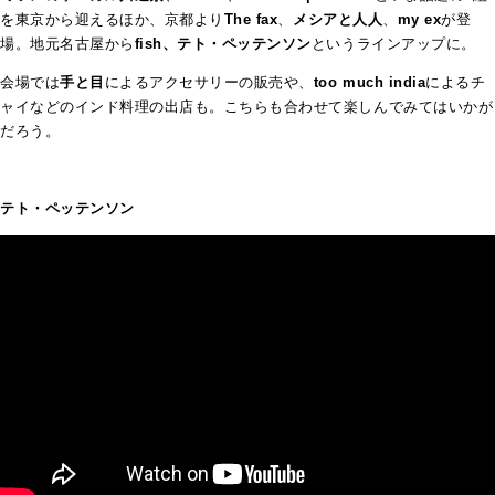
を東京から迎えるほか、京都より
The fax
、
メシアと人人
、
my ex
が登
場。地元名古屋から
fish、テト・ペッテンソン
というラインアップに。
会場では
手と目
によるアクセサリーの販売や、
too much india
によるチ
ャイなどのインド料理の出店も。こちらも合わせて楽しんでみてはいかが
だろう。
テト・ペッテンソン