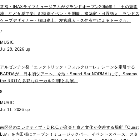
常滑・INAXライブミュージアムがグランドオープン20周年！「土の遊園
地」など五感で楽しむ特別イベントを開催。建築家・日置拓人、ランドス
ケープデザイナー・樋口彩土、左官職人・久住有生によるトークも。
7
MUSIC
Jul 28. 2026 up
アルゼンチン発「エレクトリック・フォルクローレ」シーンを牽引する
BARDAが、日本初ツアーへ。今池・Sound Bar NORMALにて、Sammy
the RIOTら多彩なローカルDJ陣と共演。
8
MUSIC
Jul 11. 2026 up
南区発のコレクティブ・D.R.C.が⾳楽と⾷と⽂化が交差する場所「Quest
Luv」を内田橋にオープン！ミュージックバー、イベントスペース、スタ