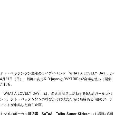
テト・ペッテンソン
主催のライブイベント「
WHAT A LOVELY DAY!
」が
4月21日（日）、鶴舞にある
K.D.japon
と
DAYTRIP
の
2
会場を使って開催
される。
「
WHAT A LOVELY DAY!
」は、名古屋拠点に活動する
5
人組ガールズバ
ンド、
テト・ペッテンソン
の呼びかけに彼女たちに所縁ある8組のアーテ
ィストが集結した自主企画。
ミツメ
のボーカル
川辺素
、
SaToA
、
Taiko Super Kicks
といま話題の
3
組