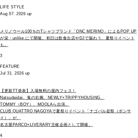
LIFE STYLE
Aug 07. 2026 up
メリノウール100％のTシャツブランド「ONC MERINO」によるPOP UP
が栄・unlike.にて開催。初日は飲食出店やDJで賑わう、夏祭りイベント
も。
3
FEATURE
Jul 31. 2026 up
【更新TT発表】入場無料の屋内フェス！
Natsudaidai、鬼の右腕、NEWLY×TRIPPYHOUSING、
TOMMY（BOY）、MOOLAら出演。
CLUB QUATTRO NAGOYAで夏祭りイベント「ナゴパル盆祭（ボンサ
イ）」が、
名古屋PARCO×LIVERARY主催企画として開催。
4