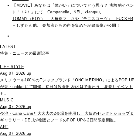
【MOVIE】あなたは「障がい」についてどう思う？ 実験的イベン
ト「！⇄！」にて、Campanella、NEI、xiangyu、
TOMMY（BOY）、 大橋裕之、さや（テニスコーツ）、FUCKER
＋しずたん他、 参加者たちの声を集めた記録映像が公開！
LATEST
特集・ニュースの最新記事
LIFE STYLE
Aug 07. 2026 up
メリノウール100％のTシャツブランド「ONC MERINO」によるPOP UP
が栄・unlike.にて開催。初日は飲食出店やDJで賑わう、夏祭りイベント
も。
MUSIC
Aug 07. 2026 up
今池・Cane Caneと大大大の2会場を使用し、大阪のセレクトショップ＆
ギャラリー・DELIが物販とフードのPOP UPを2日間限定開催。
ART
Aug 07. 2026 up