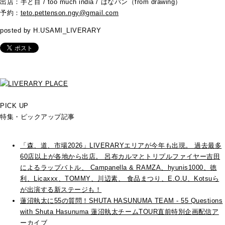
出店：手と目 / too much india / はなパン（from drawing）
予約：
t
eto.pettenson.ngy@gmail.com
posted by H.USAMI_LIVERARY
PICK UP
特集・ピックアップ記事
「森、道、市場2026」LIVERARYエリアが今年も出現。 過去最多
60店以上が各地から出店。 呂布カルマとトリプルファイヤー吉田
によるラップバトル、 Campanella & RAMZA、hyunis1000、徳
利、Licaxxx、TOMMY、川辺素、 食品まつり、E.O.U、Kotsuら
が出演する新ステージも！
蓮沼執太に55の質問！SHUTA HASUNUMA TEAM - 55 Questions
with Shuta Hasunuma 蓮沼執太チームTOUR直前特別企画配信ア
ーカイブ