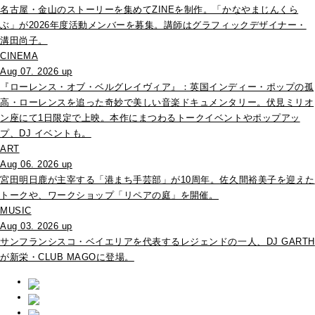
名古屋・金山のストーリーを集めてZINEを制作。「かなやまじんくら
ぶ」が2026年度活動メンバーを募集。講師はグラフィックデザイナー・
溝田尚子。
CINEMA
Aug 07. 2026 up
『ローレンス・オブ・ベルグレイヴィア』：英国インディー・ポップの孤
高・ローレンスを追った奇妙で美しい音楽ドキュメンタリー。伏見ミリオ
ン座にて1日限定で上映。本作にまつわるトークイベントやポップアッ
プ、DJ イベントも。
ART
Aug 06. 2026 up
宮田明日鹿が主宰する「港まち手芸部」が10周年。佐久間裕美子を迎えた
トークや、ワークショップ「リペアの庭」を開催。
MUSIC
Aug 03. 2026 up
サンフランシスコ・ベイエリアを代表するレジェンドの一人、DJ GARTH
が新栄・CLUB MAGOに登場。