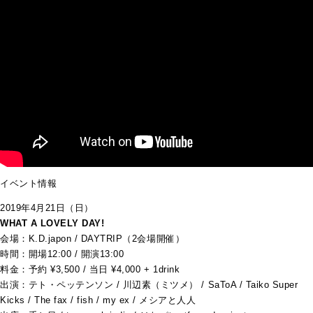
イベント情報
2019年4月21日（日）
WHAT A LOVELY DAY!
会場：K.D.japon / DAYTRIP（2会場開催）
時間：開場12:00 / 開演13:00
料金：予約 ¥3,500 / 当日 ¥4,000 + 1drink
出演：テト・ペッテンソン / 川辺素（ミツメ） / SaToA / Taiko Super
Kicks / The fax / fish / my ex / メシアと人人