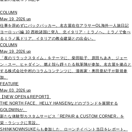
COLUMN
May 19. 2026 up
仕事を辞めずにバックパッカー。名古屋在住アラサーOL海外一人旅日記
ヨーロッパ編 10 西欧諸国に突入、北イタリア・ミラノへ。ミラノで食べ
るミラノ風ドリア、イタリアの教会建築との出会い。
COLUMN
May 19. 2026 up
「夜のリラックスタイム」をテーマに、柴田聡子、原田ちあき、ジェー
ン・スー、ヒャダイン、燃え殻ら錚々たる執筆陣が参加。名古屋を拠点と
する株式会社中村のコラムコンテンツに、漫画家・奥田亜紀子が新規参
加。
FEATURE
May 03. 2026 up
【NEW OPEN＆REPORT】
THE NORTH FACE、HELLY HANSENなどのブランドを展開する
GOLDWINが、
新たな体験型カスタムサービス「REPAIR & CUSTOM CORNER」を
栄・ラシックに常設。
SHINKNOWNSUKEらも参加した、ローンチイベント当日をレポート。