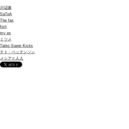
川辺素
SaToA
The fax
fish
my ex
ミツメ
Taiko Super Kicks
テト・ペッテンソン
メシアと人人