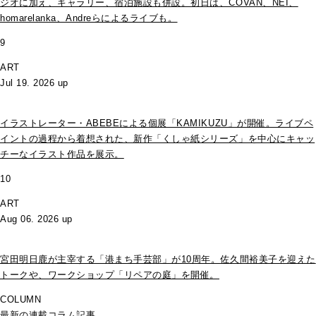
ジオに加え、ギャラリー、宿泊施設も併設。初日は、COVAN、NEI、
homarelanka、Andreらによるライブも。
9
ART
Jul 19. 2026 up
イラストレーター・ABEBEによる個展「KAMIKUZU」が開催。ライブペ
イントの過程から着想された、新作「くしゃ紙シリーズ」を中心にキャッ
チーなイラスト作品を展示。
10
ART
Aug 06. 2026 up
宮田明日鹿が主宰する「港まち手芸部」が10周年。佐久間裕美子を迎えた
トークや、ワークショップ「リペアの庭」を開催。
COLUMN
最新の連載コラム記事