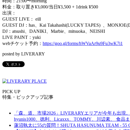
時間：21:00〜morning
料金：取り置き¥3,000/当日¥3,500 + 1drink ¥500
出演：
GUEST LIVE： eill
GUEST DJ：has、Kai Takahashi(LUCKY TAPES) 、MONJOE(
DJ：atsushi、DANIKI、Marbie、mitsuoka、NEISHI
LIVE PAINT：yuki
webチケット予約：
https://goo.gl/forms/hWVaAr9u9Fu3wK7i1
posted by LIVERARY
PICK UP
特集・ピックアップ記事
「森、道、市場2026」LIVERARYエリアが今年も出現。
hyunis1000、徳利、Licaxxx、TOMMY、川辺素、 
蓮沼執太に55の質問！SHUTA HASUNUMA TEAM - 55 Q