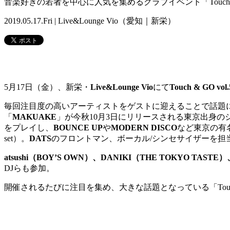
音楽好きの若者を中心に人気を集めるクラブイベント「Touch&Go」が新
2019.05.17.Fri | Live&Lounge Vio（愛知｜新栄）
5月17日（金）、新栄・
Live&Lounge Vio
にて
Touch & GO vol.
毎回注目度の高いアーティストをゲストに迎えることで話題になって
「
MAKUAKE
」が今秋10月3日にリリースされる東京出身の
をプレイし、
BOUNCE UP
や
MODERN DISCO
など東京の有
set）。
DATS
のフロントマン、ボーカル/シンセサイザーを担
atsushi（BOY’S OWN）、DANIKI（THE TOKYO TASTE）、
DJらも参加。
開催されるたびに注目を集め、大きな話題となっている「Touc