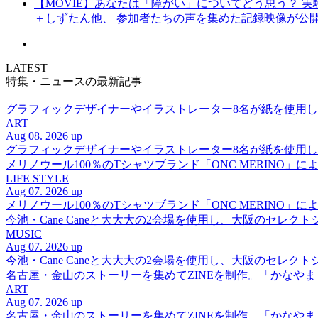
【MOVIE】あなたは「障がい」についてどう思う？ 実験的イ
＋しずたん他、 参加者たちの声を集めた記録映像が公
LATEST
特集・ニュースの最新記事
グラフィックデザイナーやイラストレーター8名が紙を使用した多彩な表
ART
Aug 08. 2026 up
グラフィックデザイナーやイラストレーター8名が紙を使用した多彩な表
メリノウール100％のTシャツブランド「ONC MERINO」によ
LIFE STYLE
Aug 07. 2026 up
メリノウール100％のTシャツブランド「ONC MERINO」によ
今池・Cane Caneと大大大の2会場を使用し、大阪のセレクト
MUSIC
Aug 07. 2026 up
今池・Cane Caneと大大大の2会場を使用し、大阪のセレクト
名古屋・金山のストーリーを集めてZINEを制作。「かなや
ART
Aug 07. 2026 up
名古屋・金山のストーリーを集めてZINEを制作。「かなや