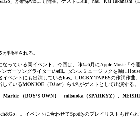
栄vioにて開催。ゲストにeill、has、Kai Takahashi（L
5
が開催される。
いる同イベント。今回は、昨年6月にApple Music「今週のN
シンガーソングライターの
eill。
ダンスミュージックを軸にHouse、Dis
名イベントにも出演している
has
。
LUCKY TAPES
の作詞作曲
当している
MONJOE
（DJ set）ら4名がゲストとして出演する。
Marbie （BOY’S OWN） mitsuoka（SPARKYZ）、NEISHI（
h&Go」。イベントに合わせてSpotifyのプレイリストも