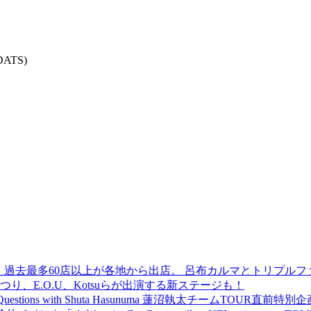
DATS)
 過去最多60店以上が各地から出店。 呂布カルマとトリプルファイヤー
食品まつり、E.O.U、Kotsuらが出演する新ステージも！
uestions with Shuta Hasunuma 蓮沼執太チームTOUR直