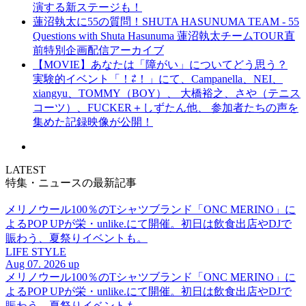
演する新ステージも！
蓮沼執太に55の質問！SHUTA HASUNUMA TEAM - 55
Questions with Shuta Hasunuma 蓮沼執太チームTOUR直
前特別企画配信アーカイブ
【MOVIE】あなたは「障がい」についてどう思う？
実験的イベント「！⇄！」にて、Campanella、NEI、
xiangyu、TOMMY（BOY）、 大橋裕之、さや（テニス
コーツ）、FUCKER＋しずたん他、 参加者たちの声を
集めた記録映像が公開！
LATEST
特集・ニュースの最新記事
メリノウール100％のTシャツブランド「ONC MERINO」に
よるPOP UPが栄・unlike.にて開催。初日は飲食出店やDJで
賑わう、夏祭りイベントも。
LIFE STYLE
Aug 07. 2026 up
メリノウール100％のTシャツブランド「ONC MERINO」に
よるPOP UPが栄・unlike.にて開催。初日は飲食出店やDJで
賑わう、夏祭りイベントも。