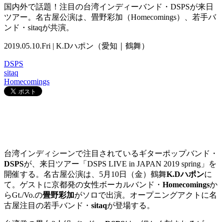
国内外で話題！注目の台湾インディーバンド・DSPSが来日
ツアー。名古屋公演は、畳野彩加（Homecomings）、若手バ
ンド・sitaqが共演。
2019.05.10.Fri | K.Dハポン（愛知｜鶴舞）
DSPS
sitaq
Homecomings
台湾インディシーンで注目されているギターポップバンド・
DSPS
が、来日ツアー「
DSPS LIVE in JAPAN 2019 spring
」を
開催する。名古屋公演は、
5
月
10
日（金）鶴舞
K.D
ハポン
に
て。ゲストに京都発の女性ボーカルバンド・
Homecomings
か
らGt./Vo.の
畳野彩加
がソロで出演。オープニングアクトに名
古屋注目の若手バンド・
sitaq
が登場する。