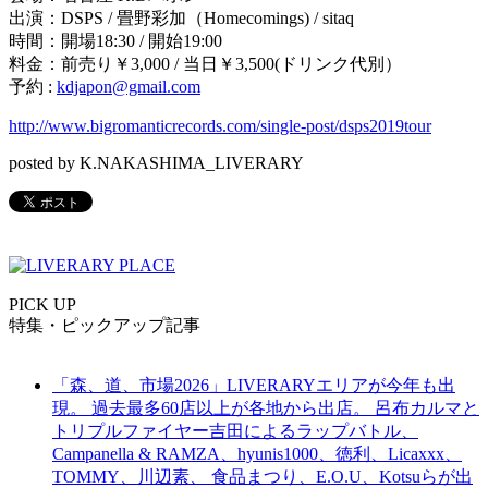
出演：
DSPS /
畳野彩加（
Homecomings
)
/ sitaq
時間：開場
18:30 /
開始
19:00
料金：前売り￥
3
,
000 /
当日￥
3
,
500
(ドリンク代別）
予約 :
kdjapon@gmail.com
http://www.bigromanticrecords.com/single-post/dsps2019tour
posted by K.NAKASHIMA_LIVERARY
PICK UP
特集・ピックアップ記事
「森、道、市場2026」LIVERARYエリアが今年も出
現。 過去最多60店以上が各地から出店。 呂布カルマと
トリプルファイヤー吉田によるラップバトル、
Campanella & RAMZA、hyunis1000、徳利、Licaxxx、
TOMMY、川辺素、 食品まつり、E.O.U、Kotsuらが出