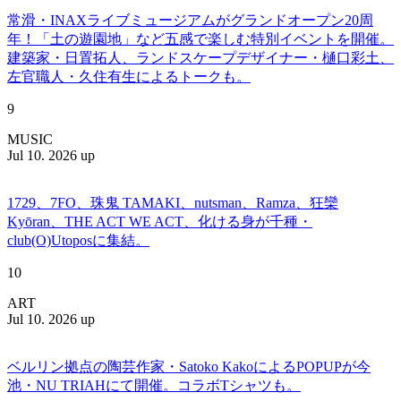
常滑・INAXライブミュージアムがグランドオープン20周
年！「土の遊園地」など五感で楽しむ特別イベントを開催。
建築家・日置拓人、ランドスケープデザイナー・樋口彩土、
左官職人・久住有生によるトークも。
9
MUSIC
Jul 10. 2026 up
1729、7FO、珠鬼 TAMAKI、nutsman、Ramza、狂欒
Kyōran、THE ACT WE ACT、化ける身が千種・
club(O)Utoposに集結。
10
ART
Jul 10. 2026 up
ベルリン拠点の陶芸作家・Satoko KakoによるPOPUPが今
池・NU TRIAHにて開催。コラボTシャツも。