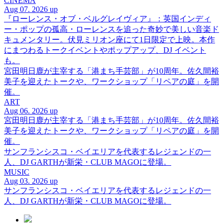
CINEMA
Aug 07. 2026 up
『ローレンス・オブ・ベルグレイヴィア』：英国インディ
ー・ポップの孤高・ローレンスを追った奇妙で美しい音楽ド
キュメンタリー。伏見ミリオン座にて1日限定で上映。本作
にまつわるトークイベントやポップアップ、DJ イベント
も。
宮田明日鹿が主宰する「港まち手芸部」が10周年。佐久間裕
美子を迎えたトークや、ワークショップ「リペアの庭」を開
催。
ART
Aug 06. 2026 up
宮田明日鹿が主宰する「港まち手芸部」が10周年。佐久間裕
美子を迎えたトークや、ワークショップ「リペアの庭」を開
催。
サンフランシスコ・ベイエリアを代表するレジェンドの一
人、DJ GARTHが新栄・CLUB MAGOに登場。
MUSIC
Aug 03. 2026 up
サンフランシスコ・ベイエリアを代表するレジェンドの一
人、DJ GARTHが新栄・CLUB MAGOに登場。