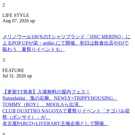
2
LIFE STYLE
Aug 07. 2026 up
メリノウール100％のTシャツブランド「ONC MERINO」に
よるPOP UPが栄・unlike.にて開催。初日は飲食出店やDJで
賑わう、夏祭りイベントも。
3
FEATURE
Jul 31. 2026 up
【更新TT発表】入場無料の屋内フェス！
Natsudaidai、鬼の右腕、NEWLY×TRIPPYHOUSING、
TOMMY（BOY）、MOOLAら出演。
CLUB QUATTRO NAGOYAで夏祭りイベント「ナゴパル盆
祭（ボンサイ）」が、
名古屋PARCO×LIVERARY主催企画として開催。
4