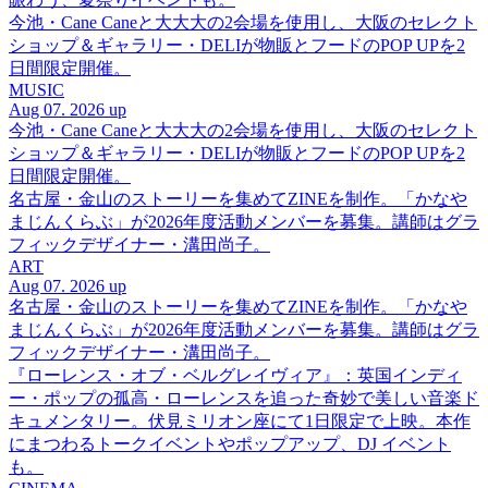
今池・Cane Caneと大大大の2会場を使用し、大阪のセレクト
ショップ＆ギャラリー・DELIが物販とフードのPOP UPを2
日間限定開催。
MUSIC
Aug 07. 2026 up
今池・Cane Caneと大大大の2会場を使用し、大阪のセレクト
ショップ＆ギャラリー・DELIが物販とフードのPOP UPを2
日間限定開催。
名古屋・金山のストーリーを集めてZINEを制作。「かなや
まじんくらぶ」が2026年度活動メンバーを募集。講師はグラ
フィックデザイナー・溝田尚子。
ART
Aug 07. 2026 up
名古屋・金山のストーリーを集めてZINEを制作。「かなや
まじんくらぶ」が2026年度活動メンバーを募集。講師はグラ
フィックデザイナー・溝田尚子。
『ローレンス・オブ・ベルグレイヴィア』：英国インディ
ー・ポップの孤高・ローレンスを追った奇妙で美しい音楽ド
キュメンタリー。伏見ミリオン座にて1日限定で上映。本作
にまつわるトークイベントやポップアップ、DJ イベント
も。