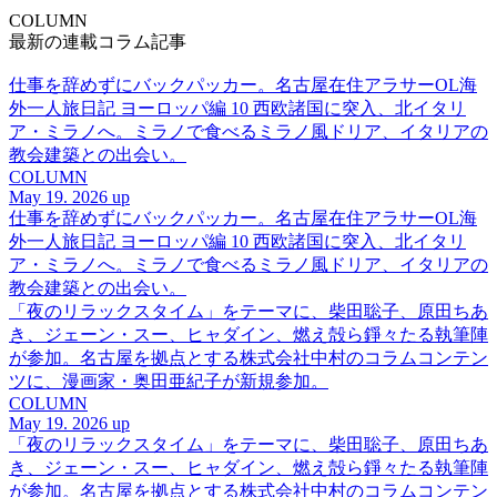
COLUMN
最新の連載コラム記事
仕事を辞めずにバックパッカー。名古屋在住アラサーOL海
外一人旅日記 ヨーロッパ編 10 西欧諸国に突入、北イタリ
ア・ミラノへ。ミラノで食べるミラノ風ドリア、イタリアの
教会建築との出会い。
COLUMN
May 19. 2026 up
仕事を辞めずにバックパッカー。名古屋在住アラサーOL海
外一人旅日記 ヨーロッパ編 10 西欧諸国に突入、北イタリ
ア・ミラノへ。ミラノで食べるミラノ風ドリア、イタリアの
教会建築との出会い。
「夜のリラックスタイム」をテーマに、柴田聡子、原田ちあ
き、ジェーン・スー、ヒャダイン、燃え殻ら錚々たる執筆陣
が参加。名古屋を拠点とする株式会社中村のコラムコンテン
ツに、漫画家・奥田亜紀子が新規参加。
COLUMN
May 19. 2026 up
「夜のリラックスタイム」をテーマに、柴田聡子、原田ちあ
き、ジェーン・スー、ヒャダイン、燃え殻ら錚々たる執筆陣
が参加。名古屋を拠点とする株式会社中村のコラムコンテン