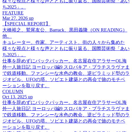
様々な視点と様々な声とともに振り返る、国際芸術祭「あい
ち2025」。
FEATURE
Mar 27. 2026 up
【SPECIAL REPORT】
大橋裕之、鷲尾友公、Barrack、黒田義隆（ON READING）
他、
キュレーター、作家、アーティスト、街の人々から集めた
様々な視点と様々な声とともに振り返る、国際芸術祭「あい
ち2025」。
仕事を辞めずにバックパッカー。名古屋在住アラサーOL海
外一人旅日記 ヨーロッパ編9 スロバキア・ブラチスラヴァま
で鉄道移動。ファンシーな水色の教会、逆ピラミッド型のラ
ジオビル、UFOの塔。ソビエト建築との再会で旅のモチベ
ーションを取り戻す。
COLUMN
Oct 13. 2025 up
仕事を辞めずにバックパッカー。名古屋在住アラサーOL海
外一人旅日記 ヨーロッパ編9 スロバキア・ブラチスラヴァま
で鉄道移動。ファンシーな水色の教会、逆ピラミッド型のラ
ジオビル、UFOの塔。ソビエト建築との再会で旅のモチベ
ーションを取り戻す。