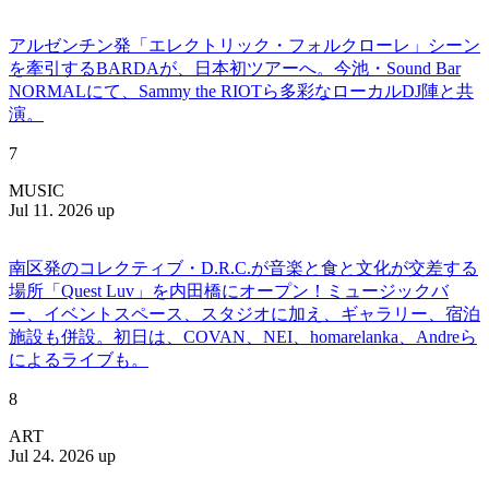
アルゼンチン発「エレクトリック・フォルクローレ」シーン
を牽引するBARDAが、日本初ツアーへ。今池・Sound Bar
NORMALにて、Sammy the RIOTら多彩なローカルDJ陣と共
演。
7
MUSIC
Jul 11. 2026 up
南区発のコレクティブ・D.R.C.が⾳楽と⾷と⽂化が交差する
場所「Quest Luv」を内田橋にオープン！ミュージックバ
ー、イベントスペース、スタジオに加え、ギャラリー、宿泊
施設も併設。初日は、COVAN、NEI、homarelanka、Andreら
によるライブも。
8
ART
Jul 24. 2026 up