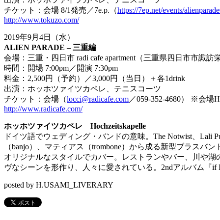
チケット：会場
8/1
発売／
7e.p.
（
https://7ep.net/events/alienparad
http://www.tokuzo.com/
2019
年
9
月
4
日（水）
ALIEN PARADE –
三重編
会場：三重・四日市
radi cafe apartment
（三重県四日市市諏訪
時間：開場
7:00pm
／開演
7:30pm
料金：
2,500
円（予約）／
3,000
円（当日）＋各
1drink
出演：ホッホツァイツカペレ、テニスコーツ
チケット：会場（
locci@radicafe.com
／
059-352-4680
）
※
会場
H
http://www.radicafe.com/
ホッホツァイツカペレ Hochzeitskapelle
ドイツ語でウェディング・バンドの意味。The Notwist、Lali P
（banjo）、マティアス（trombone）
から成る新型ブラスバンド
オリジナルなスタイルでカバー。レストランやバー、
川や湖
ヴなシーンを形作り、人々に愛されている。
2ndアルバム『if 
posted by H.USAMI_LIVERARY