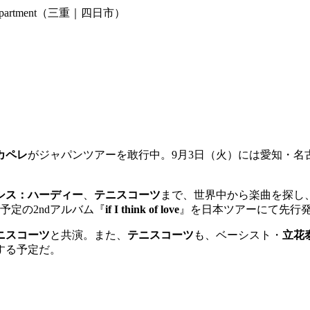
afe apartment（三重｜四日市）
カペレ
がジャパンツアーを敢行中。
9
月
3
日（火）には愛知・名
シス：ハーディー
、
テニスコーツ
まで、世界中から楽曲を探し
予定の
2nd
アルバム『
if I think of love
』を日本ツアーにて先行
ニスコーツ
と共演。また、
テニスコーツ
も、ベーシスト・
立花
する予定だ。