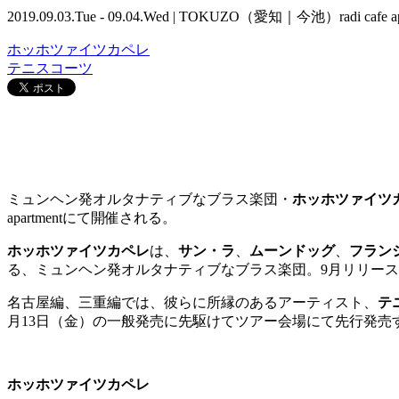
2019.09.03.Tue - 09.04.Wed | TOKUZO（愛知｜今池）radi c
ホッホツァイツカペレ
テニスコーツ
ミュンヘン発オルタナティブなブラス楽団・
ホッホツァイツ
apartment
にて開催される。
ホッホツァイツカペレ
は、
サン・ラ
、
ムーンドッグ
、
フラン
る、ミュンヘン発オルタナティブなブラス楽団。
9
月リリース
名古屋編、三重編では、彼らに所縁のあるアーティスト、
テ
月
13
日（金）の一般発売に先駆けてツアー会場にて先行発売
ホッホツァイツカペレ