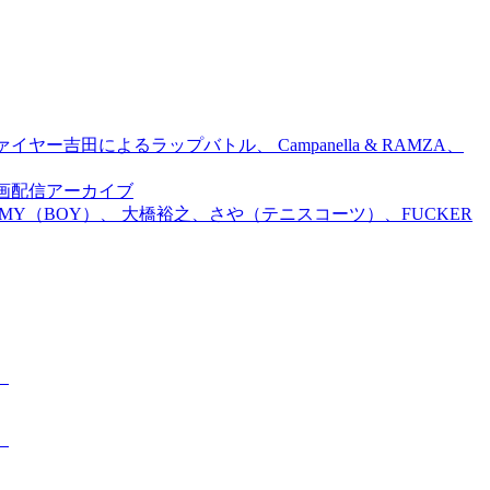
吉田によるラップバトル、 Campanella & RAMZA、
前特別企画配信アーカイブ
TOMMY（BOY）、 大橋裕之、さや（テニスコーツ）、FUCKER
。
。