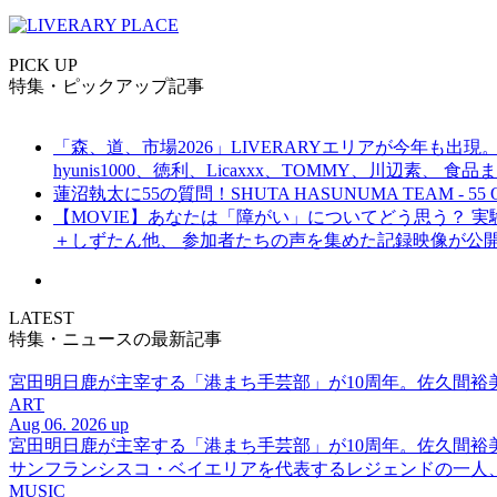
PICK UP
特集・ピックアップ記事
「森、道、市場2026」LIVERARYエリアが今年も出現。
hyunis1000、徳利、Licaxxx、TOMMY、川辺素、 
蓮沼執太に55の質問！SHUTA HASUNUMA TEAM - 55 Q
【MOVIE】あなたは「障がい」についてどう思う？ 実験的イ
＋しずたん他、 参加者たちの声を集めた記録映像が公
LATEST
特集・ニュースの最新記事
宮田明日鹿が主宰する「港まち手芸部」が10周年。佐久間
ART
Aug 06. 2026 up
宮田明日鹿が主宰する「港まち手芸部」が10周年。佐久間
サンフランシスコ・ベイエリアを代表するレジェンドの一人、DJ 
MUSIC