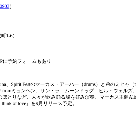
e0903
）
栄町
1-6
）
P
に予約フォームもあり
una、Spirit Festのマーカス・アーハー（drums）と弟のミヒャ（
fromミュンヘン。サン・ラ、
ムーンドッグ、ビル・ウェルズ
のほとりなど、人々が飲み踊る場を好み演奏。
マーカス主催Alie
I think of love』を9月リリース予定。