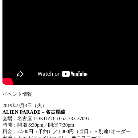
イベント情報
2019
年
9
月
3
日（火）
ALIEN PARADE –
名古屋編
会場：名古屋
TOKUZO
（
052-733-3709
）
時間：開場
6:30pm
／開演
7:30pm
料金：
2,500
円（予約）／
3,000
円（当日）＋別途
1
オーダー
出演：ホッホツァイツカペレ、テニスコーツ