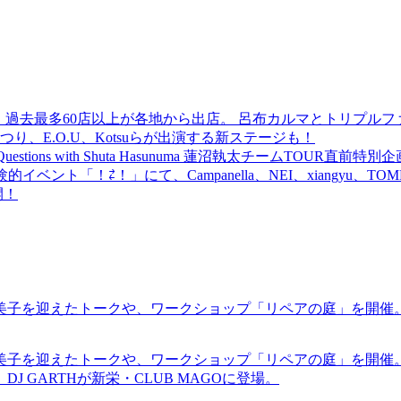
 過去最多60店以上が各地から出店。 呂布カルマとトリプルファイヤー
食品まつり、E.O.U、Kotsuらが出演する新ステージも！
uestions with Shuta Hasunuma 蓮沼執太チームTOUR直
ベント「！⇄！」にて、Campanella、NEI、xiangyu、
開！
裕美子を迎えたトークや、ワークショップ「リペアの庭」を開催
裕美子を迎えたトークや、ワークショップ「リペアの庭」を開催
GARTHが新栄・CLUB MAGOに登場。