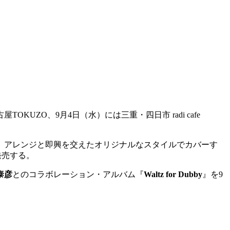
古屋
TOKUZO
、
9
月
4
日（水）には三重・四日市
radi cafe
、アレンジと即興を交えたオリジナルなスタイルでカバーす
発売する。
泰彦
とのコラボレーション・アルバム『
Waltz for Dubby
』を
9