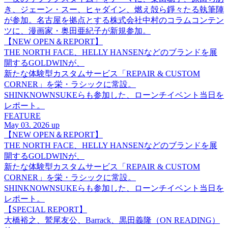
き、ジェーン・スー、ヒャダイン、燃え殻ら錚々たる執筆陣
が参加。名古屋を拠点とする株式会社中村のコラムコンテン
ツに、漫画家・奥田亜紀子が新規参加。
【NEW OPEN＆REPORT】
THE NORTH FACE、HELLY HANSENなどのブランドを展
開するGOLDWINが、
新たな体験型カスタムサービス「REPAIR & CUSTOM
CORNER」を栄・ラシックに常設。
SHINKNOWNSUKEらも参加した、ローンチイベント当日を
レポート。
FEATURE
May 03. 2026 up
【NEW OPEN＆REPORT】
THE NORTH FACE、HELLY HANSENなどのブランドを展
開するGOLDWINが、
新たな体験型カスタムサービス「REPAIR & CUSTOM
CORNER」を栄・ラシックに常設。
SHINKNOWNSUKEらも参加した、ローンチイベント当日を
レポート。
【SPECIAL REPORT】
大橋裕之、鷲尾友公、Barrack、黒田義隆（ON READING）