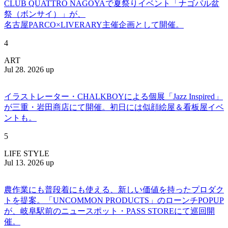
CLUB QUATTRO NAGOYAで夏祭りイベント「ナゴパル盆
祭（ボンサイ）」が、
名古屋PARCO×LIVERARY主催企画として開催。
4
ART
Jul 28. 2026 up
イラストレーター・CHALKBOYによる個展「Jazz Inspired」
が三重・岩田商店にて開催。初日には似顔絵屋＆看板屋イベ
ントも。
5
LIFE STYLE
Jul 13. 2026 up
農作業にも普段着にも使える、新しい価値を持ったプロダク
トを提案。「UNCOMMON PRODUCTS」のローンチPOPUP
が、岐阜駅前のニュースポット・PASS STOREにて巡回開
催。