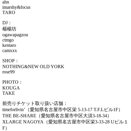
ahn
imarshy&focus
TARO
DJ：
楊楊坊
ogawapagzou
ctmgo
kentaro
camxxx
SHOP：
NOTHING&NEW OLD YORK
rose99
PHOTO：
KOUGA
TAKE
前売りチケット取り扱い店舗：
timeforlivin’（愛知県名古屋市中区栄 5-13-17 T.F.Lビル1F）
THE BE-SHARE（愛知県名古屋市中区大須3-18-34）
XLARGE NAGOYA（愛知県名古屋市中区栄3-33-28 Uビル１
F）