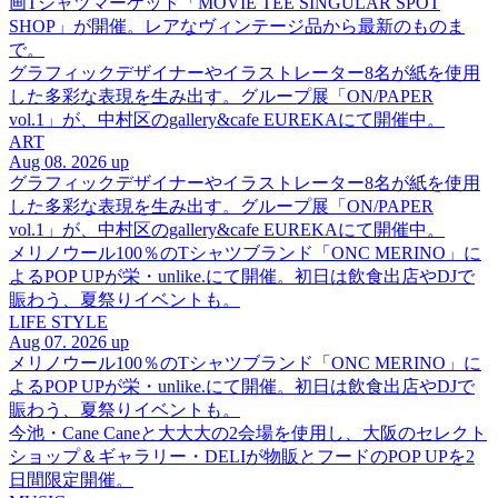
画Tシャツマーケット「MOVIE TEE SINGULAR SPOT
SHOP」が開催。レアなヴィンテージ品から最新のものま
で。
グラフィックデザイナーやイラストレーター8名が紙を使用
した多彩な表現を生み出す。グループ展「ON/PAPER
vol.1」が、中村区のgallery&cafe EUREKAにて開催中。
ART
Aug 08. 2026 up
グラフィックデザイナーやイラストレーター8名が紙を使用
した多彩な表現を生み出す。グループ展「ON/PAPER
vol.1」が、中村区のgallery&cafe EUREKAにて開催中。
メリノウール100％のTシャツブランド「ONC MERINO」に
よるPOP UPが栄・unlike.にて開催。初日は飲食出店やDJで
賑わう、夏祭りイベントも。
LIFE STYLE
Aug 07. 2026 up
メリノウール100％のTシャツブランド「ONC MERINO」に
よるPOP UPが栄・unlike.にて開催。初日は飲食出店やDJで
賑わう、夏祭りイベントも。
今池・Cane Caneと大大大の2会場を使用し、大阪のセレクト
ショップ＆ギャラリー・DELIが物販とフードのPOP UPを2
日間限定開催。