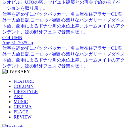
ジオビル、UFOの塔。ソビエト建築との再会で旅のモチベ
ーションを取り戻す。
仕事を辞めずにバックパッカー。名古屋在住アラサーOL海
外一人旅日記 ヨーロッパ編8 心残りなハンガリー・ブダペス
ト旅。豪雨によるドナウ川の水位上昇、ルームメイトのアク
シデント、謎の野外フェスで音楽を聴く。
COLUMN
Aug 31. 2025 up
仕事を辞めずにバックパッカー。名古屋在住アラサーOL海
外一人旅日記 ヨーロッパ編8 心残りなハンガリー・ブダペス
ト旅。豪雨によるドナウ川の水位上昇、ルームメイトのアク
シデント、謎の野外フェスで音楽を聴く。
FEATURE
COLUMN
LIFESTYLE
ART
MUSIC
CINEMA
PLACE
REVIEW