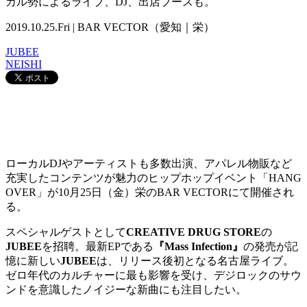
カル勢によるライブ、DJ、出店ブースも。
2019.10.25.Fri | BAR VECTOR（愛知｜栄）
JUBEE
NEISHI
ローカル
DJ
やアーティストも多数出演、アパレル物販など
充実したコンテンツが魅力のヒップホップイベント「
HANG
OVER」
が
10
月
25
日（金）栄のBAR VECTORにて開催され
る。
スペシャルゲストとして
CREATIVE DRUG STORE
の
JUBEE
を招聘。最新
EP
である
『
Mass Infection
』
の発売が記
憶に新しい
JUBEE
は、リリース後初となる名古屋ライブ。
ゼロ年代のカルチャーに最も影響を受け、デジロックのサウ
ンドを意識したノイジーな新曲にも注目したい。