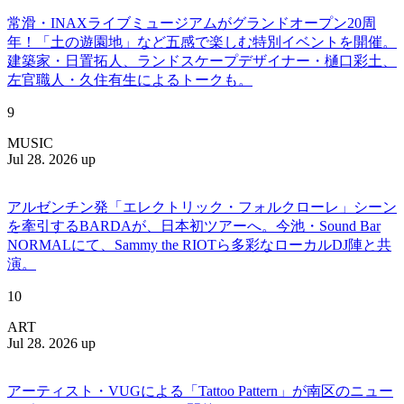
常滑・INAXライブミュージアムがグランドオープン20周
年！「土の遊園地」など五感で楽しむ特別イベントを開催。
建築家・日置拓人、ランドスケープデザイナー・樋口彩土、
左官職人・久住有生によるトークも。
9
MUSIC
Jul 28. 2026 up
アルゼンチン発「エレクトリック・フォルクローレ」シーン
を牽引するBARDAが、日本初ツアーへ。今池・Sound Bar
NORMALにて、Sammy the RIOTら多彩なローカルDJ陣と共
演。
10
ART
Jul 28. 2026 up
アーティスト・VUGによる「Tattoo Pattern」が南区のニュー