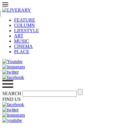
FEATURE
COLUMN
ク
LIFESTYLE
ART
MUSIC
CINEMA
PLACE
SEARCH
FIND US