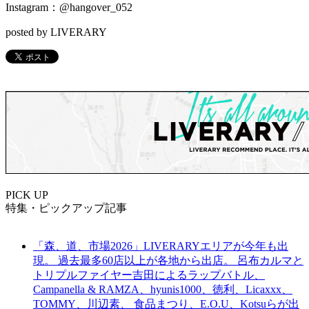
Instagram：@hangover_052
posted by LIVERARY
PICK UP
特集・ピックアップ記事
「森、道、市場2026」LIVERARYエリアが今年も出
現。 過去最多60店以上が各地から出店。 呂布カルマと
トリプルファイヤー吉田によるラップバトル、
Campanella & RAMZA、hyunis1000、徳利、Licaxxx、
TOMMY、川辺素、 食品まつり、E.O.U、Kotsuらが出