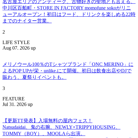
名古屋エリアのアンティーク、古物好きの聖地とも言える、
中川区百船町・STORE IN FACTORY momofune sokoがリニ
ューアルオープン！初日はフード、ドリンクを楽しめる22時
までのナイター営業。
2
LIFE STYLE
Aug 07. 2026 up
メリノウール100％のTシャツブランド「ONC MERINO」に
よるPOP UPが栄・unlike.にて開催。初日は飲食出店やDJで
賑わう、夏祭りイベントも。
3
FEATURE
Jul 31. 2026 up
【更新TT発表】入場無料の屋内フェス！
Natsudaidai、鬼の右腕、NEWLY×TRIPPYHOUSING、
TOMMY（BOY）、MOOLAら出演。