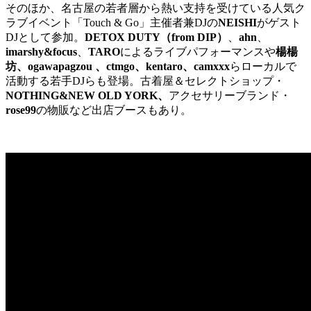
そのほか、名古屋の若者層から熱い支持を受けている人気ク
ラブイベント「
Touch & Go」
主催者兼
DJの
NEISHI
がゲスト
DJとして参加。
DETOX DUTY
（
from DIP
）
、
ahn
、
imarshy&focus
、
TARO
によるライブパフォーマンスや
楊楊
坊、
ogawapagzou
、
ctmgo
、
kentaro
、
camxxx
らローカルで
活動する若手DJら
も登場。
古着屋＆セレクトショップ・
NOTHING&NEW OLD YORK、
アクセサリーブランド・
rose99
の物販など出店ブースもあり。