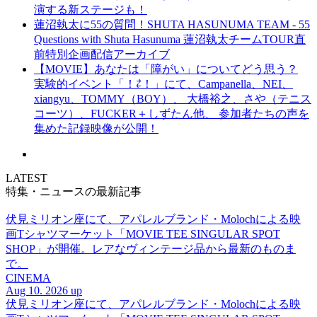
演する新ステージも！
蓮沼執太に55の質問！SHUTA HASUNUMA TEAM - 55
Questions with Shuta Hasunuma 蓮沼執太チームTOUR直
前特別企画配信アーカイブ
【MOVIE】あなたは「障がい」についてどう思う？
実験的イベント「！⇄！」にて、Campanella、NEI、
xiangyu、TOMMY（BOY）、 大橋裕之、さや（テニス
コーツ）、FUCKER＋しずたん他、 参加者たちの声を
集めた記録映像が公開！
LATEST
特集・ニュースの最新記事
伏見ミリオン座にて、アパレルブランド・Molochによる映
画Tシャツマーケット「MOVIE TEE SINGULAR SPOT
SHOP」が開催。レアなヴィンテージ品から最新のものま
で。
CINEMA
Aug 10. 2026 up
伏見ミリオン座にて、アパレルブランド・Molochによる映