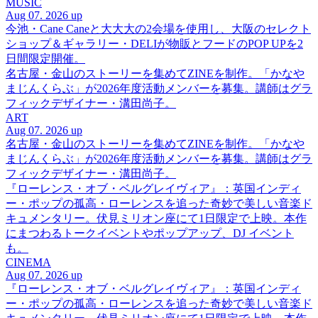
MUSIC
Aug 07. 2026 up
今池・Cane Caneと大大大の2会場を使用し、大阪のセレクト
ショップ＆ギャラリー・DELIが物販とフードのPOP UPを2
日間限定開催。
名古屋・金山のストーリーを集めてZINEを制作。「かなや
まじんくらぶ」が2026年度活動メンバーを募集。講師はグラ
フィックデザイナー・溝田尚子。
ART
Aug 07. 2026 up
名古屋・金山のストーリーを集めてZINEを制作。「かなや
まじんくらぶ」が2026年度活動メンバーを募集。講師はグラ
フィックデザイナー・溝田尚子。
『ローレンス・オブ・ベルグレイヴィア』：英国インディ
ー・ポップの孤高・ローレンスを追った奇妙で美しい音楽ド
キュメンタリー。伏見ミリオン座にて1日限定で上映。本作
にまつわるトークイベントやポップアップ、DJ イベント
も。
CINEMA
Aug 07. 2026 up
『ローレンス・オブ・ベルグレイヴィア』：英国インディ
ー・ポップの孤高・ローレンスを追った奇妙で美しい音楽ド