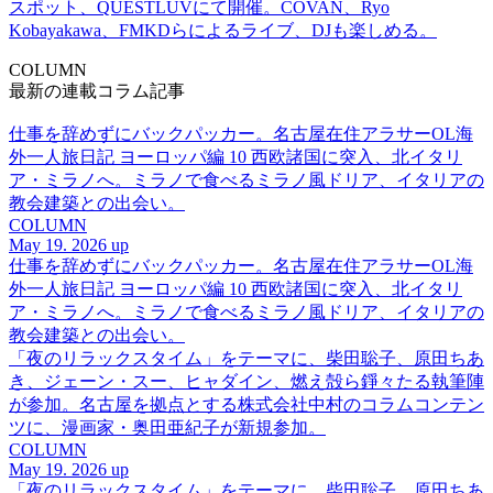
スポット、QUESTLUVにて開催。COVAN、Ryo
Kobayakawa、FMKDらによるライブ、DJも楽しめる。
COLUMN
最新の連載コラム記事
仕事を辞めずにバックパッカー。名古屋在住アラサーOL海
外一人旅日記 ヨーロッパ編 10 西欧諸国に突入、北イタリ
ア・ミラノへ。ミラノで食べるミラノ風ドリア、イタリアの
教会建築との出会い。
COLUMN
May 19. 2026 up
仕事を辞めずにバックパッカー。名古屋在住アラサーOL海
外一人旅日記 ヨーロッパ編 10 西欧諸国に突入、北イタリ
ア・ミラノへ。ミラノで食べるミラノ風ドリア、イタリアの
教会建築との出会い。
「夜のリラックスタイム」をテーマに、柴田聡子、原田ちあ
き、ジェーン・スー、ヒャダイン、燃え殻ら錚々たる執筆陣
が参加。名古屋を拠点とする株式会社中村のコラムコンテン
ツに、漫画家・奥田亜紀子が新規参加。
COLUMN
May 19. 2026 up
「夜のリラックスタイム」をテーマに、柴田聡子、原田ちあ