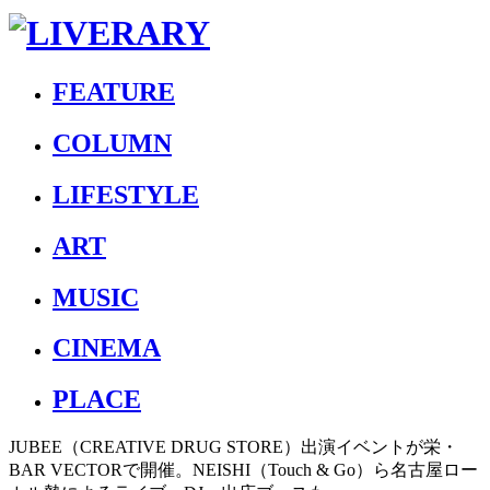
FEATURE
COLUMN
LIFESTYLE
ART
MUSIC
CINEMA
PLACE
JUBEE（CREATIVE DRUG STORE）出演イベントが栄・
BAR VECTORで開催。NEISHI（Touch & Go）ら名古屋ロー