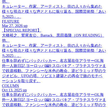
他、
キュレーター、作家、アーティスト、街の人々から集めた
様々な視点と様々な声とともに振り返る、国際芸術祭「あい
ち2025」。
FEATURE
Mar 27. 2026 up
【SPECIAL REPORT】
大橋裕之、鷲尾友公、Barrack、黒田義隆（ON READING）
他、
キュレーター、作家、アーティスト、街の人々から集めた
様々な視点と様々な声とともに振り返る、国際芸術祭「あい
ち2025」。
仕事を辞めずにバックパッカー。名古屋在住アラサーOL海
外一人旅日記 ヨーロッパ編9 スロバキア・ブラチスラヴァま
で鉄道移動。ファンシーな水色の教会、逆ピラミッド型のラ
ジオビル、UFOの塔。ソビエト建築との再会で旅のモチベ
ーションを取り戻す。
COLUMN
Oct 13. 2025 up
仕事を辞めずにバックパッカー。名古屋在住アラサーOL海
外一人旅日記 ヨーロッパ編9 スロバキア・ブラチスラヴァま
で鉄道移動。ファンシーな水色の教会、逆ピラミッド型のラ