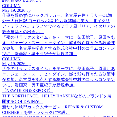
教会建築との出会い。
COLUMN
May 19. 2026 up
仕事を辞めずにバックパッカー。名古屋在住アラサーOL海
外一人旅日記 ヨーロッパ編 10 西欧諸国に突入、北イタリ
ア・ミラノへ。ミラノで食べるミラノ風ドリア、イタリアの
教会建築との出会い。
「夜のリラックスタイム」をテーマに、柴田聡子、原田ちあ
き、ジェーン・スー、ヒャダイン、燃え殻ら錚々たる執筆陣
が参加。名古屋を拠点とする株式会社中村のコラムコンテン
ツに、漫画家・奥田亜紀子が新規参加。
COLUMN
May 19. 2026 up
「夜のリラックスタイム」をテーマに、柴田聡子、原田ちあ
き、ジェーン・スー、ヒャダイン、燃え殻ら錚々たる執筆陣
が参加。名古屋を拠点とする株式会社中村のコラムコンテン
ツに、漫画家・奥田亜紀子が新規参加。
【NEW OPEN＆REPORT】
THE NORTH FACE、HELLY HANSENなどのブランドを展
開するGOLDWINが、
新たな体験型カスタムサービス「REPAIR & CUSTOM
CORNER」を栄・ラシックに常設。