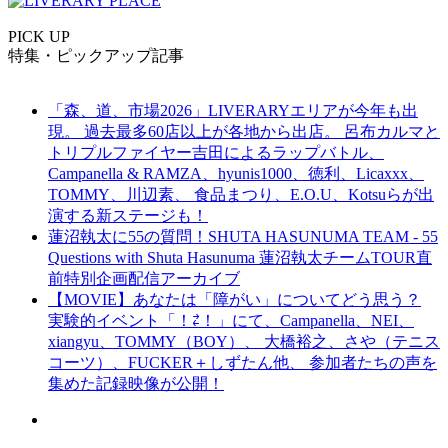
PICK UP
特集・ピックアップ記事
「森、道、市場2026」LIVERARYエリアが今年も出
現。 過去最多60店以上が各地から出店。 呂布カルマと
トリプルファイヤー吉田によるラップバトル、
Campanella & RAMZA、hyunis1000、徳利、Licaxxx、
TOMMY、川辺素、 食品まつり、E.O.U、Kotsuらが出
演する新ステージも！
蓮沼執太に55の質問！SHUTA HASUNUMA TEAM - 55
Questions with Shuta Hasunuma 蓮沼執太チームTOUR直
前特別企画配信アーカイブ
【MOVIE】あなたは「障がい」についてどう思う？
実験的イベント「！⇄！」にて、Campanella、NEI、
xiangyu、TOMMY（BOY）、 大橋裕之、さや（テニス
コーツ）、FUCKER＋しずたん他、 参加者たちの声を
集めた記録映像が公開！