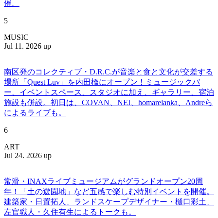
催。
5
MUSIC
Jul 11. 2026 up
南区発のコレクティブ・D.R.C.が⾳楽と⾷と⽂化が交差する
場所「Quest Luv」を内田橋にオープン！ミュージックバ
ー、イベントスペース、スタジオに加え、ギャラリー、宿泊
施設も併設。初日は、COVAN、NEI、homarelanka、Andreら
によるライブも。
6
ART
Jul 24. 2026 up
常滑・INAXライブミュージアムがグランドオープン20周
年！「土の遊園地」など五感で楽しむ特別イベントを開催。
建築家・日置拓人、ランドスケープデザイナー・樋口彩土、
左官職人・久住有生によるトークも。