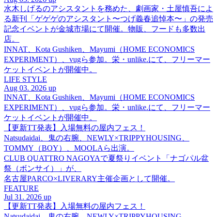
水木しげるのアシスタントを務めた、劇画家・土屋慎吾によ
る新刊「ゲゲゲのアシスタント〜つげ義春追悼本〜」の発売
記念イベントが金城市場にて開催。物販、フードも多数出
店。
INNAT、Kota Gushiken、Mayumi（HOME ECONOMICS
EXPERIMENT）、vugら参加。栄・unlike.にて、フリーマー
ケットイベントが開催中。
LIFE STYLE
Aug 03. 2026 up
INNAT、Kota Gushiken、Mayumi（HOME ECONOMICS
EXPERIMENT）、vugら参加。栄・unlike.にて、フリーマー
ケットイベントが開催中。
【更新TT発表】入場無料の屋内フェス！
Natsudaidai、鬼の右腕、NEWLY×TRIPPYHOUSING、
TOMMY（BOY）、MOOLAら出演。
CLUB QUATTRO NAGOYAで夏祭りイベント「ナゴパル盆
祭（ボンサイ）」が、
名古屋PARCO×LIVERARY主催企画として開催。
FEATURE
Jul 31. 2026 up
【更新TT発表】入場無料の屋内フェス！
Natsudaidai、鬼の右腕、NEWLY×TRIPPYHOUSING、