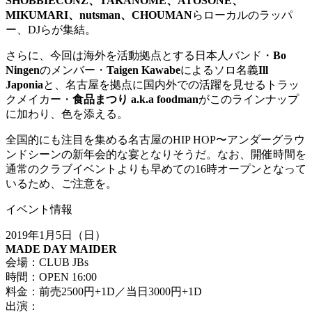
SHOBBIECONZ、TAKANOME、ATOSONE、
MIKUMARI、nutsman、CHOUMAN
らローカルのラッパ
ー、DJらが集結。
さらに、今回は海外を活動拠点とする日本人バンド・
Bo
Ningen
のメンバー・
Taigen Kawabe
によるソロ名義
Ill
Japonia
と、名古屋を拠点に国内外での活躍を見せるトラッ
クメイカー・
食品まつり a.k.a foodman
がこのラインナップ
に加わり、色を添える。
全国的にも注目を集める名古屋のHIP HOP〜アンダーグラウ
ンドシーンの新年会的な宴となりそうだ。なお、開催時間を
通常のクラブイベントよりも早めての16時オープンとなって
いるため、ご注意を。
イベント情報
2019年1月5日（日）
MADE DAY MAIDER
会場：CLUB JBs
時間：OPEN 16:00
料金：前売2500円+1D／当日3000円+1D
出演：