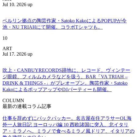
Jul 10. 2026 up
ベルリン拠点の陶芸作家・Satoko KakoによるPOPUPが今
池・NU TRIAHにて開催。コラボTシャツも。
10
ART
Jul 17. 2026 up
吹上・CANBUYRECORDS跡地に、レコード、ヴィンテー
ジ眼鏡、フィルムカメラなどを扱う、BAR「VA TRIAH –
DRINK & THINGS -」がプレオープン。陶芸作家・Satoko
KakoによるポップアップやDJパーティーも開催。
COLUMN
最新の連載コラム記事
仕事を辞めずにバックパッカー。名古屋在住アラサーOL海
外一人旅日記 ヨーロッパ編 10 西欧諸国に突入、北イタリ
ア・ミラノへ。ミラノで食べるミラノ風ドリア、イタリアの