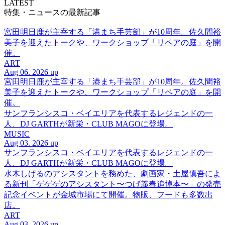
LATEST
特集・ニュースの最新記事
宮田明日鹿が主宰する「港まち手芸部」が10周年。佐久間裕
美子を迎えたトークや、ワークショップ「リペアの庭」を開
催。
ART
Aug 06. 2026 up
宮田明日鹿が主宰する「港まち手芸部」が10周年。佐久間裕
美子を迎えたトークや、ワークショップ「リペアの庭」を開
催。
サンフランシスコ・ベイエリアを代表するレジェンドの一
人、DJ GARTHが新栄・CLUB MAGOに登場。
MUSIC
Aug 03. 2026 up
サンフランシスコ・ベイエリアを代表するレジェンドの一
人、DJ GARTHが新栄・CLUB MAGOに登場。
水木しげるのアシスタントを務めた、劇画家・土屋慎吾によ
る新刊「ゲゲゲのアシスタント〜つげ義春追悼本〜」の発売
記念イベントが金城市場にて開催。物販、フードも多数出
店。
ART
Aug 03. 2026 up