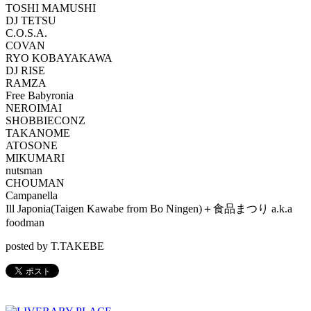
TOSHI MAMUSHI
DJ TETSU
C.O.S.A.
COVAN
RYO KOBAYAKAWA
DJ RISE
RAMZA
Free Babyronia
NEROIMAI
SHOBBIECONZ
TAKANOME
ATOSONE
MIKUMARI
nutsman
CHOUMAN
Campanella
Ill Japonia(Taigen Kawabe from Bo Ningen)＋食品まつり a.k.a
foodman
posted by T.TAKEBE