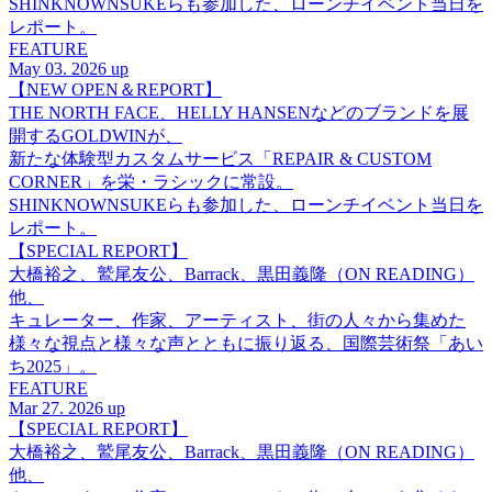
SHINKNOWNSUKEらも参加した、ローンチイベント当日を
レポート。
FEATURE
May 03. 2026 up
【NEW OPEN＆REPORT】
THE NORTH FACE、HELLY HANSENなどのブランドを展
開するGOLDWINが、
新たな体験型カスタムサービス「REPAIR & CUSTOM
CORNER」を栄・ラシックに常設。
SHINKNOWNSUKEらも参加した、ローンチイベント当日を
レポート。
【SPECIAL REPORT】
大橋裕之、鷲尾友公、Barrack、黒田義隆（ON READING）
他、
キュレーター、作家、アーティスト、街の人々から集めた
様々な視点と様々な声とともに振り返る、国際芸術祭「あい
ち2025」。
FEATURE
Mar 27. 2026 up
【SPECIAL REPORT】
大橋裕之、鷲尾友公、Barrack、黒田義隆（ON READING）
他、