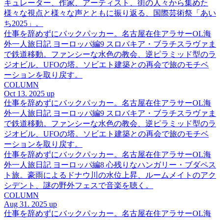
キュレーター、作家、アーティスト、街の人々から集めた
様々な視点と様々な声とともに振り返る、国際芸術祭「あい
ち2025」。
仕事を辞めずにバックパッカー。名古屋在住アラサーOL海
外一人旅日記 ヨーロッパ編9 スロバキア・ブラチスラヴァま
で鉄道移動。ファンシーな水色の教会、逆ピラミッド型のラ
ジオビル、UFOの塔。ソビエト建築との再会で旅のモチベ
ーションを取り戻す。
COLUMN
Oct 13. 2025 up
仕事を辞めずにバックパッカー。名古屋在住アラサーOL海
外一人旅日記 ヨーロッパ編9 スロバキア・ブラチスラヴァま
で鉄道移動。ファンシーな水色の教会、逆ピラミッド型のラ
ジオビル、UFOの塔。ソビエト建築との再会で旅のモチベ
ーションを取り戻す。
仕事を辞めずにバックパッカー。名古屋在住アラサーOL海
外一人旅日記 ヨーロッパ編8 心残りなハンガリー・ブダペス
ト旅。豪雨によるドナウ川の水位上昇、ルームメイトのアク
シデント、謎の野外フェスで音楽を聴く。
COLUMN
Aug 31. 2025 up
仕事を辞めずにバックパッカー。名古屋在住アラサーOL海