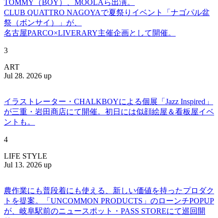
TOMMY（BOY）、MOOLAら出演。
CLUB QUATTRO NAGOYAで夏祭りイベント「ナゴパル盆
祭（ボンサイ）」が、
名古屋PARCO×LIVERARY主催企画として開催。
3
ART
Jul 28. 2026 up
イラストレーター・CHALKBOYによる個展「Jazz Inspired」
が三重・岩田商店にて開催。初日には似顔絵屋＆看板屋イベ
ントも。
4
LIFE STYLE
Jul 13. 2026 up
農作業にも普段着にも使える、新しい価値を持ったプロダク
トを提案。「UNCOMMON PRODUCTS」のローンチPOPUP
が、岐阜駅前のニュースポット・PASS STOREにて巡回開