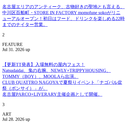
名古屋エリアのアンティーク、古物好きの聖地とも言える、
中川区百船町・STORE IN FACTORY momofune sokoがリニ
ューアルオープン！初日はフード、ドリンクを楽しめる22時
までのナイター営業。
2
FEATURE
Jul 31. 2026 up
【更新TT発表】入場無料の屋内フェス！
Natsudaidai、鬼の右腕、NEWLY×TRIPPYHOUSING、
TOMMY（BOY）、MOOLAら出演。
CLUB QUATTRO NAGOYAで夏祭りイベント「ナゴパル盆
祭（ボンサイ）」が、
名古屋PARCO×LIVERARY主催企画として開催。
3
ART
Jul 28. 2026 up