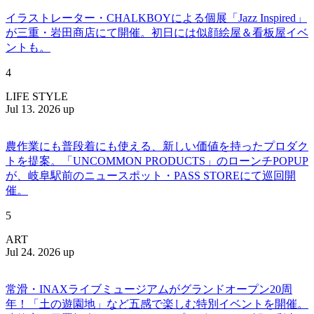
イラストレーター・CHALKBOYによる個展「Jazz Inspired」
が三重・岩田商店にて開催。初日には似顔絵屋＆看板屋イベ
ントも。
4
LIFE STYLE
Jul 13. 2026 up
農作業にも普段着にも使える、新しい価値を持ったプロダク
トを提案。「UNCOMMON PRODUCTS」のローンチPOPUP
が、岐阜駅前のニュースポット・PASS STOREにて巡回開
催。
5
ART
Jul 24. 2026 up
常滑・INAXライブミュージアムがグランドオープン20周
年！「土の遊園地」など五感で楽しむ特別イベントを開催。