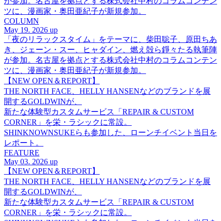
が参加。名古屋を拠点とする株式会社中村のコラムコンテン
ツに、漫画家・奥田亜紀子が新規参加。
COLUMN
May 19. 2026 up
「夜のリラックスタイム」をテーマに、柴田聡子、原田ちあ
き、ジェーン・スー、ヒャダイン、燃え殻ら錚々たる執筆陣
が参加。名古屋を拠点とする株式会社中村のコラムコンテン
ツに、漫画家・奥田亜紀子が新規参加。
【NEW OPEN＆REPORT】
THE NORTH FACE、HELLY HANSENなどのブランドを展
開するGOLDWINが、
新たな体験型カスタムサービス「REPAIR & CUSTOM
CORNER」を栄・ラシックに常設。
SHINKNOWNSUKEらも参加した、ローンチイベント当日を
レポート。
FEATURE
May 03. 2026 up
【NEW OPEN＆REPORT】
THE NORTH FACE、HELLY HANSENなどのブランドを展
開するGOLDWINが、
新たな体験型カスタムサービス「REPAIR & CUSTOM
CORNER」を栄・ラシックに常設。