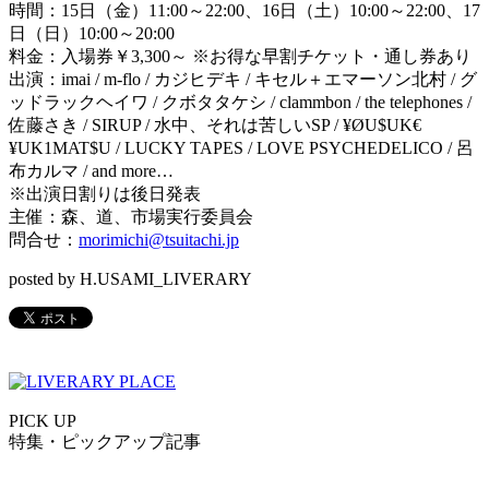
時間：
15
日（金）
11:00
～
22:00
、
16
日（土）
10:00
～
22:00
、
17
日（日）
10:00
～
20:00
料金：入場券￥
3
,
300
～
※
お得な早割チケット・通し券あり
出演：
imai / m-flo /
カジヒデキ
/
キセル＋エマーソン北村
/
グ
ッドラックヘイワ
/
クボタタケシ
/ clammbon / the telephones /
佐藤さき
/ SIRUP /
水中、それは苦しい
SP / ¥ØU$UK€
¥UK1MAT$U / LUCKY TAPES / LOVE PSYCHEDELICO /
呂
布カルマ
/ and more…
※
出演日割りは後日発表
主催：森、道、市場実行委員会
問合せ：
morimichi@tsuitachi.jp
posted by H.USAMI_LIVERARY
PICK UP
特集・ピックアップ記事