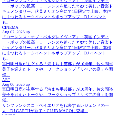
『ローレンス・オブ・ベルグレイヴィア』：英国インディ
ー・ポップの孤高・ローレンスを追った奇妙で美しい音楽ド
キュメンタリー。伏見ミリオン座にて1日限定で上映。本作
にまつわるトークイベントやポップアップ、DJ イベント
も。
CINEMA
Aug 07. 2026 up
『ローレンス・オブ・ベルグレイヴィア』：英国インディ
ー・ポップの孤高・ローレンスを追った奇妙で美しい音楽ド
キュメンタリー。伏見ミリオン座にて1日限定で上映。本作
にまつわるトークイベントやポップアップ、DJ イベント
も。
宮田明日鹿が主宰する「港まち手芸部」が10周年。佐久間裕
美子を迎えたトークや、ワークショップ「リペアの庭」を開
催。
ART
Aug 06. 2026 up
宮田明日鹿が主宰する「港まち手芸部」が10周年。佐久間裕
美子を迎えたトークや、ワークショップ「リペアの庭」を開
催。
サンフランシスコ・ベイエリアを代表するレジェンドの一
人、DJ GARTHが新栄・CLUB MAGOに登場。