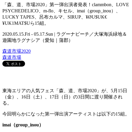
「森、道、市場2020」第一弾出演者発表！clammbon、LOVE
PSYCHEDELICO、m-flo、キセル、imai（group_inou）、
LUCKY TAPES、呂布カルマ、SIRUP、¥ØU$UK€
¥UK1MAT$Uら15組。
2020.05.15.Fri - 05.17.Sun | ラグーナビーチ／大塚海浜緑地＆
遊園地ラグナシア（愛知｜蒲郡）
森道市場2020
森道市場
東海エリアの人気フェス「森、道、市場
2020
」が、
5
月
15
日
（金）、
16
日（土）、
17
日（日）の
3
日間に渡り開催され
る。
今回明らかになった第一弾出演アーティストは以下の
15
組。
imai
（
group_inou
）