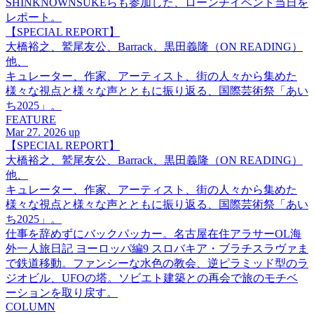
SHINKNOWNSUKEらも参加した、ローンチイベント当日を
レポート。
【SPECIAL REPORT】
大橋裕之、鷲尾友公、Barrack、黒田義隆（ON READING）
他、
キュレーター、作家、アーティスト、街の人々から集めた
様々な視点と様々な声とともに振り返る、国際芸術祭「あい
ち2025」。
FEATURE
Mar 27. 2026 up
【SPECIAL REPORT】
大橋裕之、鷲尾友公、Barrack、黒田義隆（ON READING）
他、
キュレーター、作家、アーティスト、街の人々から集めた
様々な視点と様々な声とともに振り返る、国際芸術祭「あい
ち2025」。
仕事を辞めずにバックパッカー。名古屋在住アラサーOL海
外一人旅日記 ヨーロッパ編9 スロバキア・ブラチスラヴァま
で鉄道移動。ファンシーな水色の教会、逆ピラミッド型のラ
ジオビル、UFOの塔。ソビエト建築との再会で旅のモチベ
ーションを取り戻す。
COLUMN