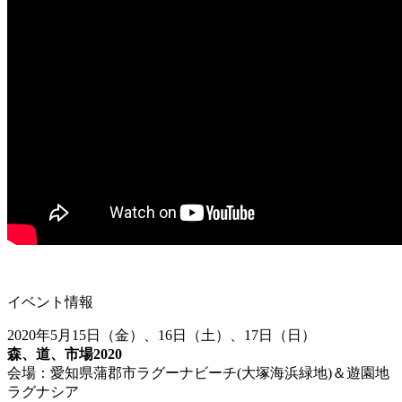
イベント情報
2020
年
5
月
15
日（金）、
16
日（土）、
17
日（日）
森、道、市場
2020
会場：愛知県蒲郡市ラグーナビーチ(大塚海浜緑地)＆遊園地
ラグナシア