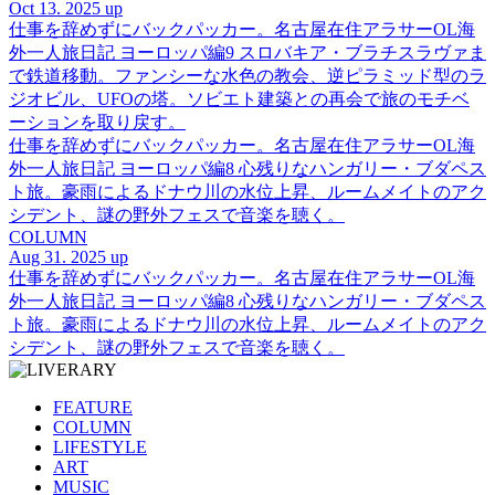
Oct 13. 2025 up
仕事を辞めずにバックパッカー。名古屋在住アラサーOL海
外一人旅日記 ヨーロッパ編9 スロバキア・ブラチスラヴァま
で鉄道移動。ファンシーな水色の教会、逆ピラミッド型のラ
ジオビル、UFOの塔。ソビエト建築との再会で旅のモチベ
ーションを取り戻す。
仕事を辞めずにバックパッカー。名古屋在住アラサーOL海
外一人旅日記 ヨーロッパ編8 心残りなハンガリー・ブダペス
ト旅。豪雨によるドナウ川の水位上昇、ルームメイトのアク
シデント、謎の野外フェスで音楽を聴く。
COLUMN
Aug 31. 2025 up
仕事を辞めずにバックパッカー。名古屋在住アラサーOL海
外一人旅日記 ヨーロッパ編8 心残りなハンガリー・ブダペス
ト旅。豪雨によるドナウ川の水位上昇、ルームメイトのアク
シデント、謎の野外フェスで音楽を聴く。
FEATURE
COLUMN
LIFESTYLE
ART
MUSIC