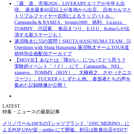
「森、道、市場2026」LIVERARYエリアが今年も出
現。 過去最多60店以上が各地から出店。 呂布カルマと
トリプルファイヤー吉田によるラップバトル、
Campanella & RAMZA、hyunis1000、徳利、Licaxxx、
TOMMY、川辺素、 食品まつり、E.O.U、Kotsuらが出
演する新ステージも！
蓮沼執太に55の質問！SHUTA HASUNUMA TEAM - 55
Questions with Shuta Hasunuma 蓮沼執太チームTOUR直
前特別企画配信アーカイブ
【MOVIE】あなたは「障がい」についてどう思う？
実験的イベント「！⇄！」にて、Campanella、NEI、
xiangyu、TOMMY（BOY）、 大橋裕之、さや（テニス
コーツ）、FUCKER＋しずたん他、 参加者たちの声を
集めた記録映像が公開！
LATEST
特集・ニュースの最新記事
メリノウール100％のTシャツブランド「ONC MERINO」に
よるPOP UPが栄・unlike.にて開催。初日は飲食出店やDJで