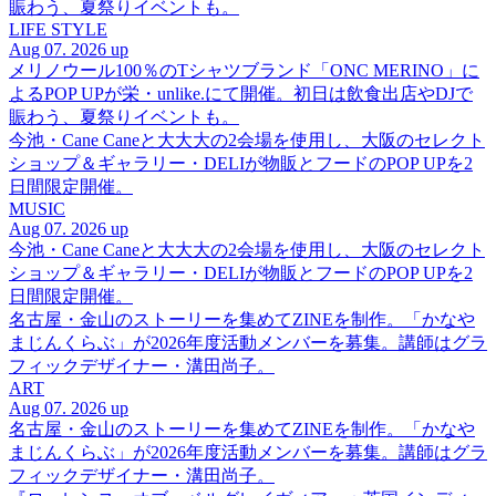
賑わう、夏祭りイベントも。
LIFE STYLE
Aug 07. 2026 up
メリノウール100％のTシャツブランド「ONC MERINO」に
よるPOP UPが栄・unlike.にて開催。初日は飲食出店やDJで
賑わう、夏祭りイベントも。
今池・Cane Caneと大大大の2会場を使用し、大阪のセレクト
ショップ＆ギャラリー・DELIが物販とフードのPOP UPを2
日間限定開催。
MUSIC
Aug 07. 2026 up
今池・Cane Caneと大大大の2会場を使用し、大阪のセレクト
ショップ＆ギャラリー・DELIが物販とフードのPOP UPを2
日間限定開催。
名古屋・金山のストーリーを集めてZINEを制作。「かなや
まじんくらぶ」が2026年度活動メンバーを募集。講師はグラ
フィックデザイナー・溝田尚子。
ART
Aug 07. 2026 up
名古屋・金山のストーリーを集めてZINEを制作。「かなや
まじんくらぶ」が2026年度活動メンバーを募集。講師はグラ
フィックデザイナー・溝田尚子。