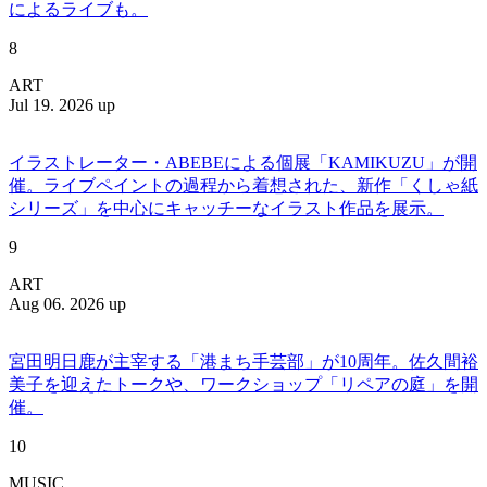
によるライブも。
8
ART
Jul 19. 2026 up
イラストレーター・ABEBEによる個展「KAMIKUZU」が開
催。ライブペイントの過程から着想された、新作「くしゃ紙
シリーズ」を中心にキャッチーなイラスト作品を展示。
9
ART
Aug 06. 2026 up
宮田明日鹿が主宰する「港まち手芸部」が10周年。佐久間裕
美子を迎えたトークや、ワークショップ「リペアの庭」を開
催。
10
MUSIC