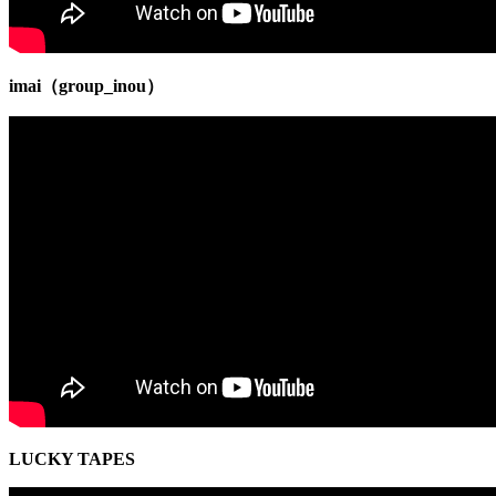
imai
（
group_inou
）
LUCKY TAPES