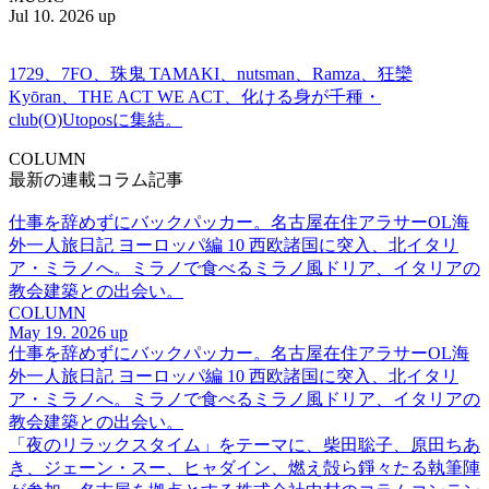
Jul 10. 2026 up
1729、7FO、珠鬼 TAMAKI、nutsman、Ramza、狂欒
Kyōran、THE ACT WE ACT、化ける身が千種・
club(O)Utoposに集結。
COLUMN
最新の連載コラム記事
仕事を辞めずにバックパッカー。名古屋在住アラサーOL海
外一人旅日記 ヨーロッパ編 10 西欧諸国に突入、北イタリ
ア・ミラノへ。ミラノで食べるミラノ風ドリア、イタリアの
教会建築との出会い。
COLUMN
May 19. 2026 up
仕事を辞めずにバックパッカー。名古屋在住アラサーOL海
外一人旅日記 ヨーロッパ編 10 西欧諸国に突入、北イタリ
ア・ミラノへ。ミラノで食べるミラノ風ドリア、イタリアの
教会建築との出会い。
「夜のリラックスタイム」をテーマに、柴田聡子、原田ちあ
き、ジェーン・スー、ヒャダイン、燃え殻ら錚々たる執筆陣