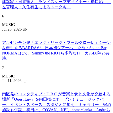
建築家・日置拓人、ランドスケープデザイナー・樋口彩土、
左官職人・久住有生によるトークも。
6
MUSIC
Jul 28. 2026 up
アルゼンチン発「エレクトリック・フォルクローレ」シーン
を牽引するBARDAが、日本初ツアーへ。今池・Sound Bar
NORMALにて、Sammy the RIOTら多彩なローカルDJ陣と共
演。
7
MUSIC
Jul 11. 2026 up
南区発のコレクティブ・D.R.C.が⾳楽と⾷と⽂化が交差する
場所「Quest Luv」を内田橋にオープン！ミュージックバ
ー、イベントスペース、スタジオに加え、ギャラリー、宿泊
施設も併設。初日は、COVAN、NEI、homarelanka、Andreら