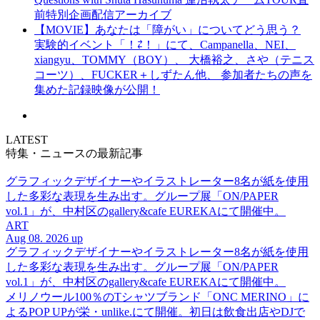
前特別企画配信アーカイブ
【MOVIE】あなたは「障がい」についてどう思う？
実験的イベント「！⇄！」にて、Campanella、NEI、
xiangyu、TOMMY（BOY）、 大橋裕之、さや（テニス
コーツ）、FUCKER＋しずたん他、 参加者たちの声を
集めた記録映像が公開！
LATEST
特集・ニュースの最新記事
グラフィックデザイナーやイラストレーター8名が紙を使用
した多彩な表現を生み出す。グループ展「ON/PAPER
vol.1」が、中村区のgallery&cafe EUREKAにて開催中。
ART
Aug 08. 2026 up
グラフィックデザイナーやイラストレーター8名が紙を使用
した多彩な表現を生み出す。グループ展「ON/PAPER
vol.1」が、中村区のgallery&cafe EUREKAにて開催中。
メリノウール100％のTシャツブランド「ONC MERINO」に
よるPOP UPが栄・unlike.にて開催。初日は飲食出店やDJで