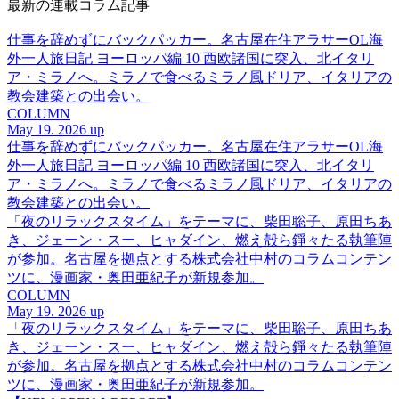
最新の連載コラム記事
仕事を辞めずにバックパッカー。名古屋在住アラサーOL海
外一人旅日記 ヨーロッパ編 10 西欧諸国に突入、北イタリ
ア・ミラノへ。ミラノで食べるミラノ風ドリア、イタリアの
教会建築との出会い。
COLUMN
May 19. 2026 up
仕事を辞めずにバックパッカー。名古屋在住アラサーOL海
外一人旅日記 ヨーロッパ編 10 西欧諸国に突入、北イタリ
ア・ミラノへ。ミラノで食べるミラノ風ドリア、イタリアの
教会建築との出会い。
「夜のリラックスタイム」をテーマに、柴田聡子、原田ちあ
き、ジェーン・スー、ヒャダイン、燃え殻ら錚々たる執筆陣
が参加。名古屋を拠点とする株式会社中村のコラムコンテン
ツに、漫画家・奥田亜紀子が新規参加。
COLUMN
May 19. 2026 up
「夜のリラックスタイム」をテーマに、柴田聡子、原田ちあ
き、ジェーン・スー、ヒャダイン、燃え殻ら錚々たる執筆陣
が参加。名古屋を拠点とする株式会社中村のコラムコンテン
ツに、漫画家・奥田亜紀子が新規参加。