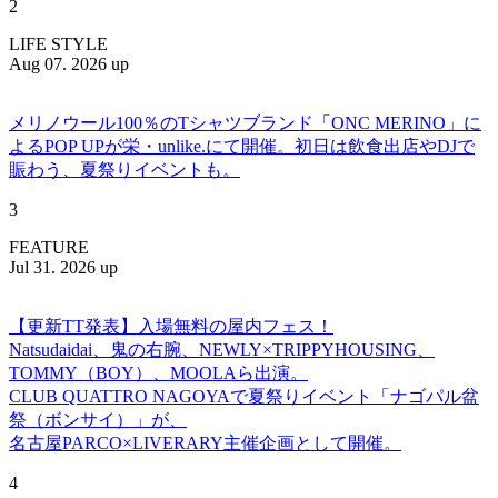
2
LIFE STYLE
Aug 07. 2026 up
メリノウール100％のTシャツブランド「ONC MERINO」に
よるPOP UPが栄・unlike.にて開催。初日は飲食出店やDJで
賑わう、夏祭りイベントも。
3
FEATURE
Jul 31. 2026 up
【更新TT発表】入場無料の屋内フェス！
Natsudaidai、鬼の右腕、NEWLY×TRIPPYHOUSING、
TOMMY（BOY）、MOOLAら出演。
CLUB QUATTRO NAGOYAで夏祭りイベント「ナゴパル盆
祭（ボンサイ）」が、
名古屋PARCO×LIVERARY主催企画として開催。
4