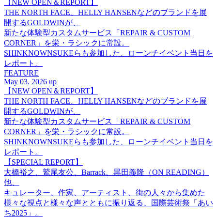
【NEW OPEN＆REPORT】
THE NORTH FACE、HELLY HANSENなどのブランドを展
開するGOLDWINが、
新たな体験型カスタムサービス「REPAIR & CUSTOM
CORNER」を栄・ラシックに常設。
SHINKNOWNSUKEらも参加した、ローンチイベント当日を
レポート。
FEATURE
May 03. 2026 up
【NEW OPEN＆REPORT】
THE NORTH FACE、HELLY HANSENなどのブランドを展
開するGOLDWINが、
新たな体験型カスタムサービス「REPAIR & CUSTOM
CORNER」を栄・ラシックに常設。
SHINKNOWNSUKEらも参加した、ローンチイベント当日を
レポート。
【SPECIAL REPORT】
大橋裕之、鷲尾友公、Barrack、黒田義隆（ON READING）
他、
キュレーター、作家、アーティスト、街の人々から集めた
様々な視点と様々な声とともに振り返る、国際芸術祭「あい
ち2025」。