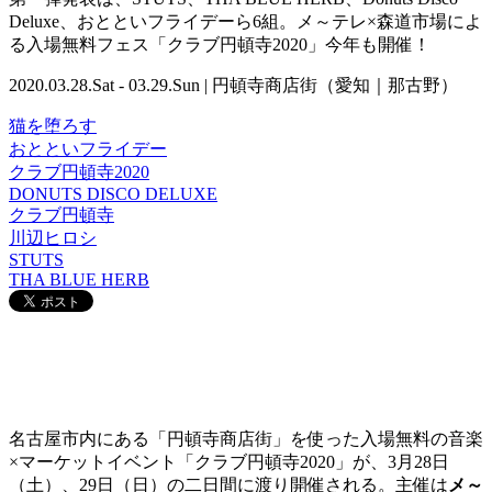
Deluxe、おとといフライデーら6組。メ～テレ×森道市場によ
る入場無料フェス「クラブ円頓寺2020」今年も開催！
2020.03.28.Sat - 03.29.Sun | 円頓寺商店街（愛知｜那古野）
猫を堕ろす
おとといフライデー
クラブ円頓寺2020
DONUTS DISCO DELUXE
クラブ円頓寺
川辺ヒロシ
STUTS
THA BLUE HERB
名古屋市内にある「円頓寺商店街」を使った入場無料の音楽
×マーケットイベント「クラブ円頓寺2020」が、3月28日
（土）、29日（日）の二日間に渡り開催される。主催は
メ～