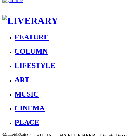
FEATURE
COLUMN
LIFESTYLE
ART
MUSIC
CINEMA
PLACE
第一弾発表は、STUTS、THA BLUE HERB、Donuts Disco