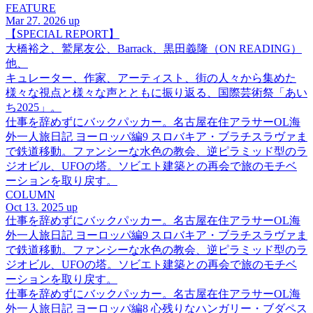
FEATURE
Mar 27. 2026 up
【SPECIAL REPORT】
大橋裕之、鷲尾友公、Barrack、黒田義隆（ON READING）
他、
キュレーター、作家、アーティスト、街の人々から集めた
様々な視点と様々な声とともに振り返る、国際芸術祭「あい
ち2025」。
仕事を辞めずにバックパッカー。名古屋在住アラサーOL海
外一人旅日記 ヨーロッパ編9 スロバキア・ブラチスラヴァま
で鉄道移動。ファンシーな水色の教会、逆ピラミッド型のラ
ジオビル、UFOの塔。ソビエト建築との再会で旅のモチベ
ーションを取り戻す。
COLUMN
Oct 13. 2025 up
仕事を辞めずにバックパッカー。名古屋在住アラサーOL海
外一人旅日記 ヨーロッパ編9 スロバキア・ブラチスラヴァま
で鉄道移動。ファンシーな水色の教会、逆ピラミッド型のラ
ジオビル、UFOの塔。ソビエト建築との再会で旅のモチベ
ーションを取り戻す。
仕事を辞めずにバックパッカー。名古屋在住アラサーOL海
外一人旅日記 ヨーロッパ編8 心残りなハンガリー・ブダペス