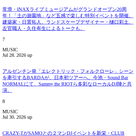
常滑・INAXライブミュージアムがグランドオープン20周
年！「土の遊園地」など五感で楽しむ特別イベントを開催。
建築家・日置拓人、ランドスケープデザイナー・樋口彩土、
左官職人・久住有生によるトークも。
7
MUSIC
Jul 28. 2026 up
アルゼンチン発「エレクトリック・フォルクローレ」シーン
を牽引するBARDAが、日本初ツアーへ。今池・Sound Bar
NORMALにて、Sammy the RIOTら多彩なローカルDJ陣と共
演。
8
MUSIC
Jul 30. 2026 up
CRAZY-TがSAMOとの２マンDJイベントを新栄・CLUB