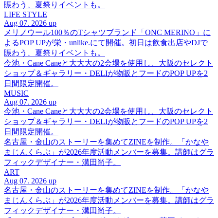
賑わう、夏祭りイベントも。
LIFE STYLE
Aug 07. 2026 up
メリノウール100％のTシャツブランド「ONC MERINO」に
よるPOP UPが栄・unlike.にて開催。初日は飲食出店やDJで
賑わう、夏祭りイベントも。
今池・Cane Caneと大大大の2会場を使用し、大阪のセレクト
ショップ＆ギャラリー・DELIが物販とフードのPOP UPを2
日間限定開催。
MUSIC
Aug 07. 2026 up
今池・Cane Caneと大大大の2会場を使用し、大阪のセレクト
ショップ＆ギャラリー・DELIが物販とフードのPOP UPを2
日間限定開催。
名古屋・金山のストーリーを集めてZINEを制作。「かなや
まじんくらぶ」が2026年度活動メンバーを募集。講師はグラ
フィックデザイナー・溝田尚子。
ART
Aug 07. 2026 up
名古屋・金山のストーリーを集めてZINEを制作。「かなや
まじんくらぶ」が2026年度活動メンバーを募集。講師はグラ
フィックデザイナー・溝田尚子。