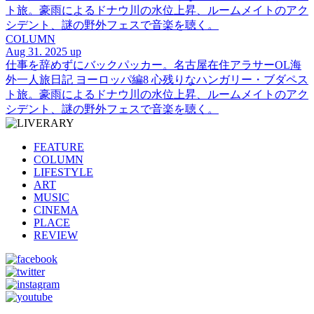
ト旅。豪雨によるドナウ川の水位上昇、ルームメイトのアク
シデント、謎の野外フェスで音楽を聴く。
COLUMN
Aug 31. 2025 up
仕事を辞めずにバックパッカー。名古屋在住アラサーOL海
外一人旅日記 ヨーロッパ編8 心残りなハンガリー・ブダペス
ト旅。豪雨によるドナウ川の水位上昇、ルームメイトのアク
シデント、謎の野外フェスで音楽を聴く。
FEATURE
COLUMN
LIFESTYLE
ART
MUSIC
CINEMA
PLACE
REVIEW