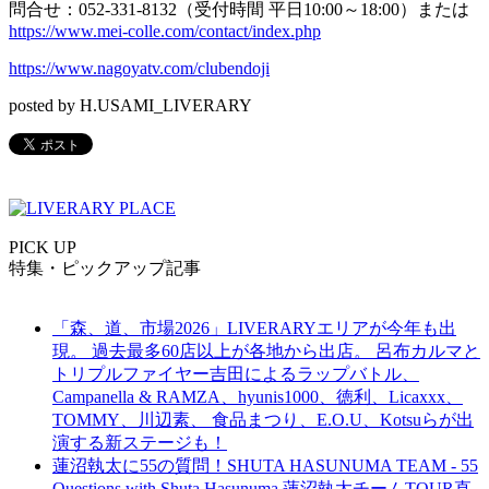
問合せ：052-331-8132（受付時間 平日10:00～18:00）または
https://www.mei-colle.com/
contact/index.php
https://www.nagoyatv.com/clubendoji
posted by H.USAMI_LIVERARY
PICK UP
特集・ピックアップ記事
「森、道、市場2026」LIVERARYエリアが今年も出
現。 過去最多60店以上が各地から出店。 呂布カルマと
トリプルファイヤー吉田によるラップバトル、
Campanella & RAMZA、hyunis1000、徳利、Licaxxx、
TOMMY、川辺素、 食品まつり、E.O.U、Kotsuらが出
演する新ステージも！
蓮沼執太に55の質問！SHUTA HASUNUMA TEAM - 55
Questions with Shuta Hasunuma 蓮沼執太チームTOUR直