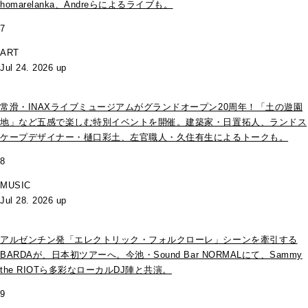
homarelanka、Andreらによるライブも。
7
ART
Jul 24. 2026 up
常滑・INAXライブミュージアムがグランドオープン20周年！「土の遊園
地」など五感で楽しむ特別イベントを開催。建築家・日置拓人、ランドス
ケープデザイナー・樋口彩土、左官職人・久住有生によるトークも。
8
MUSIC
Jul 28. 2026 up
アルゼンチン発「エレクトリック・フォルクローレ」シーンを牽引する
BARDAが、日本初ツアーへ。今池・Sound Bar NORMALにて、Sammy
the RIOTら多彩なローカルDJ陣と共演。
9