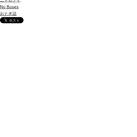
ニトロデイ
No Buses
おとぎ話