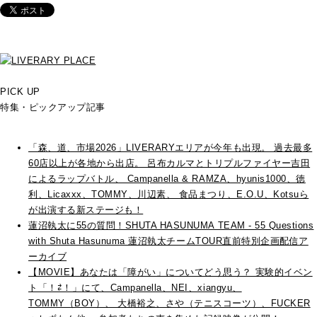
PICK UP
特集・ピックアップ記事
「森、道、市場2026」LIVERARYエリアが今年も出現。 過去最多
60店以上が各地から出店。 呂布カルマとトリプルファイヤー吉田
によるラップバトル、 Campanella & RAMZA、hyunis1000、徳
利、Licaxxx、TOMMY、川辺素、 食品まつり、E.O.U、Kotsuら
が出演する新ステージも！
蓮沼執太に55の質問！SHUTA HASUNUMA TEAM - 55 Questions
with Shuta Hasunuma 蓮沼執太チームTOUR直前特別企画配信ア
ーカイブ
【MOVIE】あなたは「障がい」についてどう思う？ 実験的イベン
ト「！⇄！」にて、Campanella、NEI、xiangyu、
TOMMY（BOY）、 大橋裕之、さや（テニスコーツ）、FUCKER