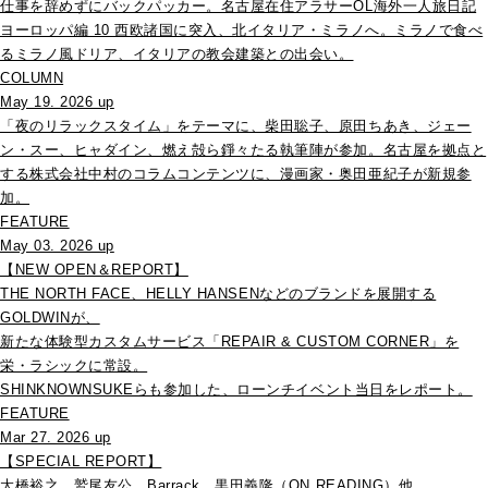
仕事を辞めずにバックパッカー。名古屋在住アラサーOL海外一人旅日記
ヨーロッパ編 10 西欧諸国に突入、北イタリア・ミラノへ。ミラノで食べ
るミラノ風ドリア、イタリアの教会建築との出会い。
COLUMN
May 19. 2026 up
「夜のリラックスタイム」をテーマに、柴田聡子、原田ちあき、ジェー
ン・スー、ヒャダイン、燃え殻ら錚々たる執筆陣が参加。名古屋を拠点と
する株式会社中村のコラムコンテンツに、漫画家・奥田亜紀子が新規参
加。
FEATURE
May 03. 2026 up
【NEW OPEN＆REPORT】
THE NORTH FACE、HELLY HANSENなどのブランドを展開する
GOLDWINが、
新たな体験型カスタムサービス「REPAIR & CUSTOM CORNER」を
栄・ラシックに常設。
SHINKNOWNSUKEらも参加した、ローンチイベント当日をレポート。
FEATURE
Mar 27. 2026 up
【SPECIAL REPORT】
大橋裕之、鷲尾友公、Barrack、黒田義隆（ON READING）他、