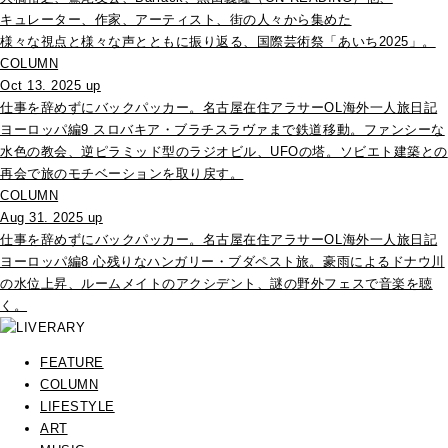
キュレーター、作家、アーティスト、街の人々から集めた
様々な視点と様々な声とともに振り返る、国際芸術祭「あいち2025」。
COLUMN
Oct 13. 2025 up
仕事を辞めずにバックパッカー。名古屋在住アラサーOL海外一人旅日記
ヨーロッパ編9 スロバキア・ブラチスラヴァまで鉄道移動。ファンシーな
水色の教会、逆ピラミッド型のラジオビル、UFOの塔。ソビエト建築との
再会で旅のモチベーションを取り戻す。
COLUMN
Aug 31. 2025 up
仕事を辞めずにバックパッカー。名古屋在住アラサーOL海外一人旅日記
ヨーロッパ編8 心残りなハンガリー・ブダペスト旅。豪雨によるドナウ川
の水位上昇、ルームメイトのアクシデント、謎の野外フェスで音楽を聴
く。
FEATURE
COLUMN
LIFESTYLE
ART