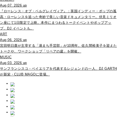
Aug 07. 2026 up
『ローレンス・オブ・ベルグレイヴィア』：英国インディー・ポップの孤
高・ローレンスを追った奇妙で美しい音楽ドキュメンタリー。伏見ミリオ
ン座にて1日限定で上映。本作にまつわるトークイベントやポップアッ
プ、DJ イベントも。
ART
Aug 06. 2026 up
宮田明日鹿が主宰する「港まち手芸部」が10周年。佐久間裕美子を迎えた
トークや、ワークショップ「リペアの庭」を開催。
MUSIC
Aug 03. 2026 up
サンフランシスコ・ベイエリアを代表するレジェンドの一人、DJ GARTH
が新栄・CLUB MAGOに登場。