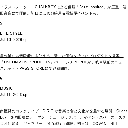
イラストレーター・CHALKBOYによる個展「Jazz Inspired」が三重・岩
田商店にて開催。初日には似顔絵屋＆看板屋イベントも。
5
LIFE STYLE
Jul 13. 2026 up
農作業にも普段着にも使える、新しい価値を持ったプロダクトを提案。
「UNCOMMON PRODUCTS」のローンチPOPUPが、岐阜駅前のニュー
スポット・PASS STOREにて巡回開催。
6
MUSIC
Jul 11. 2026 up
南区発のコレクティブ・D.R.C.が⾳楽と⾷と⽂化が交差する場所「Quest
Luv」を内田橋にオープン！ミュージックバー、イベントスペース、スタ
ジオに加え、ギャラリー、宿泊施設も併設。初日は、COVAN、NEI、