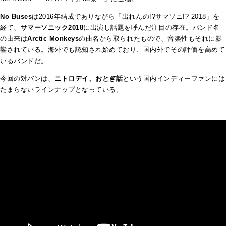
No Buses
は2016年結成でありながら「出れんの!?サマソニ!? 2018」を
経て、
サマーソニック2018
に出演し話題を呼んだ注目の存在。バンド名
の由来は
Arctic Monkeys
の曲名から取られたもので、音楽性もそれに影
響されている。海外でも認知され始めており、国内外でその評価を高めて
いるバンドだ。
今回の対バンは、
ニトロデイ、おとぎ話
という国内インディーファンには
たまらないラインナップとなっている。