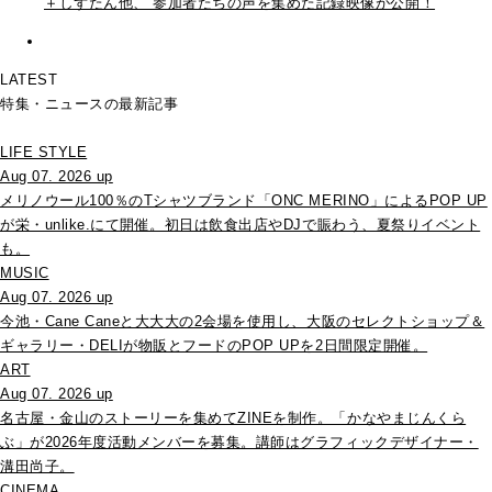
＋しずたん他、 参加者たちの声を集めた記録映像が公開！
LATEST
特集・ニュースの最新記事
LIFE STYLE
Aug 07. 2026 up
メリノウール100％のTシャツブランド「ONC MERINO」によるPOP UP
が栄・unlike.にて開催。初日は飲食出店やDJで賑わう、夏祭りイベント
も。
MUSIC
Aug 07. 2026 up
今池・Cane Caneと大大大の2会場を使用し、大阪のセレクトショップ＆
ギャラリー・DELIが物販とフードのPOP UPを2日間限定開催。
ART
Aug 07. 2026 up
名古屋・金山のストーリーを集めてZINEを制作。「かなやまじんくら
ぶ」が2026年度活動メンバーを募集。講師はグラフィックデザイナー・
溝田尚子。
CINEMA