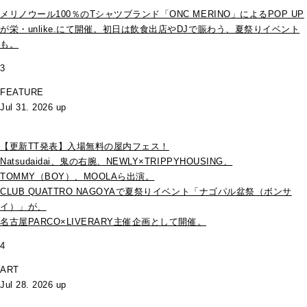
メリノウール100％のTシャツブランド「ONC MERINO」によるPOP UP
が栄・unlike.にて開催。初日は飲食出店やDJで賑わう、夏祭りイベント
も。
3
FEATURE
Jul 31. 2026 up
【更新TT発表】入場無料の屋内フェス！
Natsudaidai、鬼の右腕、NEWLY×TRIPPYHOUSING、
TOMMY（BOY）、MOOLAら出演。
CLUB QUATTRO NAGOYAで夏祭りイベント「ナゴパル盆祭（ボンサ
イ）」が、
名古屋PARCO×LIVERARY主催企画として開催。
4
ART
Jul 28. 2026 up