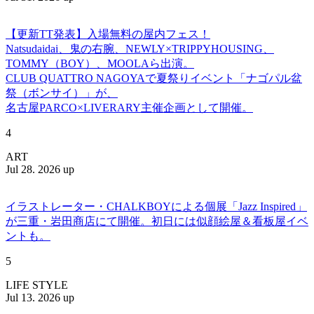
【更新TT発表】入場無料の屋内フェス！
Natsudaidai、鬼の右腕、NEWLY×TRIPPYHOUSING、
TOMMY（BOY）、MOOLAら出演。
CLUB QUATTRO NAGOYAで夏祭りイベント「ナゴパル盆
祭（ボンサイ）」が、
名古屋PARCO×LIVERARY主催企画として開催。
4
ART
Jul 28. 2026 up
イラストレーター・CHALKBOYによる個展「Jazz Inspired」
が三重・岩田商店にて開催。初日には似顔絵屋＆看板屋イベ
ントも。
5
LIFE STYLE
Jul 13. 2026 up