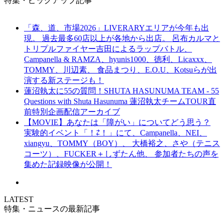
特集・ピックアップ記事
「森、道、市場2026」LIVERARYエリアが今年も出
現。 過去最多60店以上が各地から出店。 呂布カルマと
トリプルファイヤー吉田によるラップバトル、
Campanella & RAMZA、hyunis1000、徳利、Licaxxx、
TOMMY、川辺素、 食品まつり、E.O.U、Kotsuらが出
演する新ステージも！
蓮沼執太に55の質問！SHUTA HASUNUMA TEAM - 55
Questions with Shuta Hasunuma 蓮沼執太チームTOUR直
前特別企画配信アーカイブ
【MOVIE】あなたは「障がい」についてどう思う？
実験的イベント「！⇄！」にて、Campanella、NEI、
xiangyu、TOMMY（BOY）、 大橋裕之、さや（テニス
コーツ）、FUCKER＋しずたん他、 参加者たちの声を
集めた記録映像が公開！
LATEST
特集・ニュースの最新記事