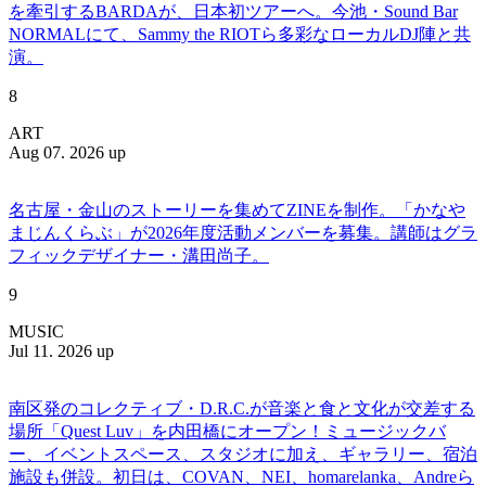
を牽引するBARDAが、日本初ツアーへ。今池・Sound Bar
NORMALにて、Sammy the RIOTら多彩なローカルDJ陣と共
演。
8
ART
Aug 07. 2026 up
名古屋・金山のストーリーを集めてZINEを制作。「かなや
まじんくらぶ」が2026年度活動メンバーを募集。講師はグラ
フィックデザイナー・溝田尚子。
9
MUSIC
Jul 11. 2026 up
南区発のコレクティブ・D.R.C.が⾳楽と⾷と⽂化が交差する
場所「Quest Luv」を内田橋にオープン！ミュージックバ
ー、イベントスペース、スタジオに加え、ギャラリー、宿泊
施設も併設。初日は、COVAN、NEI、homarelanka、Andreら