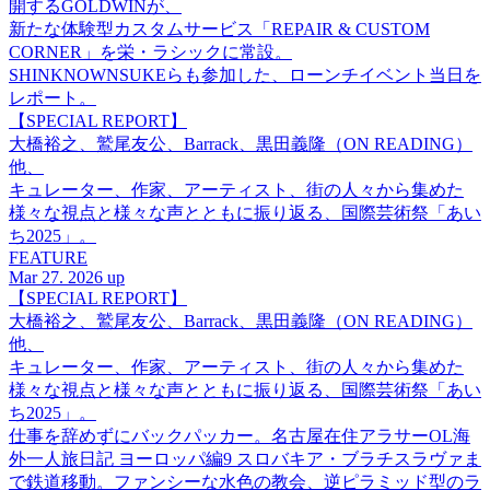
開するGOLDWINが、
新たな体験型カスタムサービス「REPAIR & CUSTOM
CORNER」を栄・ラシックに常設。
SHINKNOWNSUKEらも参加した、ローンチイベント当日を
レポート。
【SPECIAL REPORT】
大橋裕之、鷲尾友公、Barrack、黒田義隆（ON READING）
他、
キュレーター、作家、アーティスト、街の人々から集めた
様々な視点と様々な声とともに振り返る、国際芸術祭「あい
ち2025」。
FEATURE
Mar 27. 2026 up
【SPECIAL REPORT】
大橋裕之、鷲尾友公、Barrack、黒田義隆（ON READING）
他、
キュレーター、作家、アーティスト、街の人々から集めた
様々な視点と様々な声とともに振り返る、国際芸術祭「あい
ち2025」。
仕事を辞めずにバックパッカー。名古屋在住アラサーOL海
外一人旅日記 ヨーロッパ編9 スロバキア・ブラチスラヴァま
で鉄道移動。ファンシーな水色の教会、逆ピラミッド型のラ