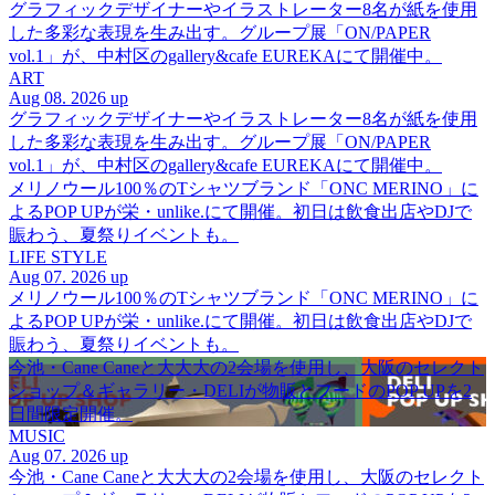
グラフィックデザイナーやイラストレーター8名が紙を使用
した多彩な表現を生み出す。グループ展「ON/PAPER
vol.1」が、中村区のgallery&cafe EUREKAにて開催中。
ART
Aug 08. 2026 up
グラフィックデザイナーやイラストレーター8名が紙を使用
した多彩な表現を生み出す。グループ展「ON/PAPER
vol.1」が、中村区のgallery&cafe EUREKAにて開催中。
メリノウール100％のTシャツブランド「ONC MERINO」に
よるPOP UPが栄・unlike.にて開催。初日は飲食出店やDJで
賑わう、夏祭りイベントも。
LIFE STYLE
Aug 07. 2026 up
メリノウール100％のTシャツブランド「ONC MERINO」に
よるPOP UPが栄・unlike.にて開催。初日は飲食出店やDJで
賑わう、夏祭りイベントも。
今池・Cane Caneと大大大の2会場を使用し、大阪のセレクト
ショップ＆ギャラリー・DELIが物販とフードのPOP UPを2
日間限定開催。
MUSIC
Aug 07. 2026 up
今池・Cane Caneと大大大の2会場を使用し、大阪のセレクト