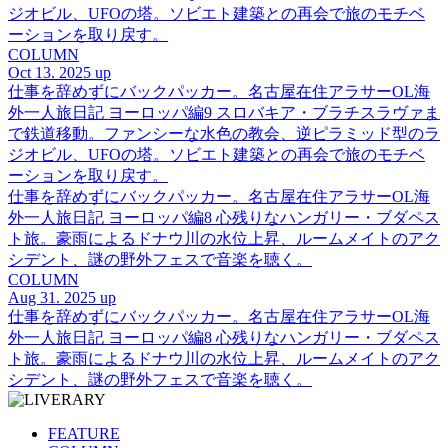
ジオビル、UFOの塔。ソビエト建築との再会で旅のモチベ
ーションを取り戻す。
COLUMN
Oct 13. 2025 up
仕事を辞めずにバックパッカー。名古屋在住アラサーOL海
外一人旅日記 ヨーロッパ編9 スロバキア・ブラチスラヴァま
で鉄道移動。ファンシーな水色の教会、逆ピラミッド型のラ
ジオビル、UFOの塔。ソビエト建築との再会で旅のモチベ
ーションを取り戻す。
仕事を辞めずにバックパッカー。名古屋在住アラサーOL海
外一人旅日記 ヨーロッパ編8 心残りなハンガリー・ブダペス
ト旅。豪雨によるドナウ川の水位上昇、ルームメイトのアク
シデント、謎の野外フェスで音楽を聴く。
COLUMN
Aug 31. 2025 up
仕事を辞めずにバックパッカー。名古屋在住アラサーOL海
外一人旅日記 ヨーロッパ編8 心残りなハンガリー・ブダペス
ト旅。豪雨によるドナウ川の水位上昇、ルームメイトのアク
シデント、謎の野外フェスで音楽を聴く。
FEATURE