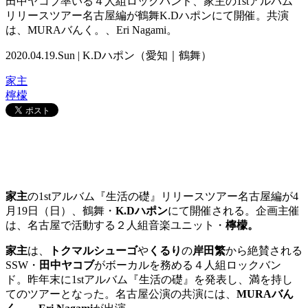
田中ヤコブ率いる４人組ロックバンド、家主の1stアルバム
リリースツアー名古屋編が鶴舞K.Dハポンにて開催。共演
は、MURAバんく。、Eri Nagami。
2020.04.19.Sun | K.Dハポン（愛知｜鶴舞）
家主
檸檬
家主
の1stアルバム『生活の礎』リリースツアー名古屋編が4
月19日（日）、鶴舞・
K.Dハポン
にて開催される。企画主催
は、名古屋で活動する２人組音楽ユニット・
檸檬。
家主
は、
トクマルシューゴ
や
くるり
の
岸田繁
から絶賛される
SSW・
田中ヤコブ
がボーカルを務める４人組ロックバン
ド。昨年末に1stアルバム『生活の礎』を発表し、満を持し
てのツアーとなった。名古屋公演の共演には、
MURAバん