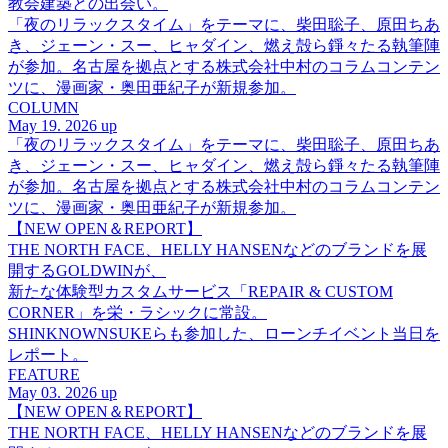
教会建築との出会い。
「夜のリラックスタイム」をテーマに、柴田聡子、原田ちあ
き、ジェーン・スー、ヒャダイン、燃え殻ら錚々たる執筆陣
が参加。名古屋を拠点とする株式会社中村のコラムコンテン
ツに、漫画家・奥田亜紀子が新規参加。
COLUMN
May 19. 2026 up
「夜のリラックスタイム」をテーマに、柴田聡子、原田ちあ
き、ジェーン・スー、ヒャダイン、燃え殻ら錚々たる執筆陣
が参加。名古屋を拠点とする株式会社中村のコラムコンテン
ツに、漫画家・奥田亜紀子が新規参加。
【NEW OPEN＆REPORT】
THE NORTH FACE、HELLY HANSENなどのブランドを展
開するGOLDWINが、
新たな体験型カスタムサービス「REPAIR & CUSTOM
CORNER」を栄・ラシックに常設。
SHINKNOWNSUKEらも参加した、ローンチイベント当日を
レポート。
FEATURE
May 03. 2026 up
【NEW OPEN＆REPORT】
THE NORTH FACE、HELLY HANSENなどのブランドを展