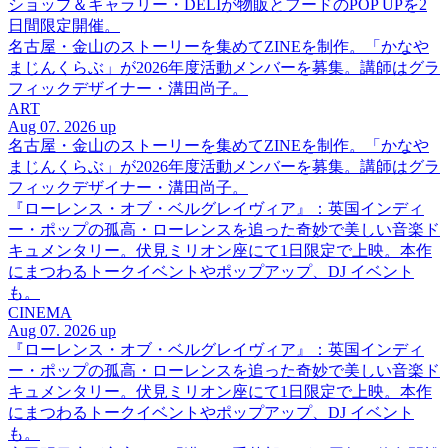
ショップ＆ギャラリー・DELIが物販とフードのPOP UPを2
日間限定開催。
名古屋・金山のストーリーを集めてZINEを制作。「かなや
まじんくらぶ」が2026年度活動メンバーを募集。講師はグラ
フィックデザイナー・溝田尚子。
ART
Aug 07. 2026 up
名古屋・金山のストーリーを集めてZINEを制作。「かなや
まじんくらぶ」が2026年度活動メンバーを募集。講師はグラ
フィックデザイナー・溝田尚子。
『ローレンス・オブ・ベルグレイヴィア』：英国インディ
ー・ポップの孤高・ローレンスを追った奇妙で美しい音楽ド
キュメンタリー。伏見ミリオン座にて1日限定で上映。本作
にまつわるトークイベントやポップアップ、DJ イベント
も。
CINEMA
Aug 07. 2026 up
『ローレンス・オブ・ベルグレイヴィア』：英国インディ
ー・ポップの孤高・ローレンスを追った奇妙で美しい音楽ド
キュメンタリー。伏見ミリオン座にて1日限定で上映。本作
にまつわるトークイベントやポップアップ、DJ イベント
も。