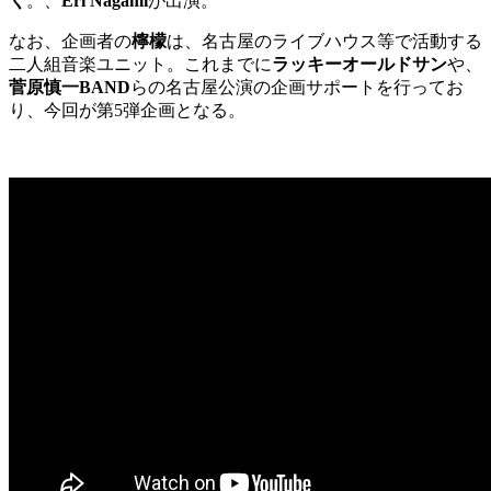
く
。、
Eri Nagami
が出演。
なお、企画者の
檸檬
は、名古屋のライブハウス等で活動する
二人組音楽ユニット。これまでに
ラッキーオールドサン
や、
菅原慎一BAND
らの名古屋公演の企画サポートを行ってお
り、今回が第5弾企画となる。