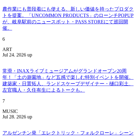
農作業にも普段着にも使える、新しい価値を持ったプロダク
トを提案。「UNCOMMON PRODUCTS」のローンチPOPUP
が、岐阜駅前のニュースポット・PASS STOREにて巡回開
催。
6
ART
Jul 24. 2026 up
常滑・INAXライブミュージアムがグランドオープン20周
年！「土の遊園地」など五感で楽しむ特別イベントを開催。
建築家・日置拓人、ランドスケープデザイナー・樋口彩土、
左官職人・久住有生によるトークも。
7
MUSIC
Jul 28. 2026 up
アルゼンチン発「エレクトリック・フォルクローレ」シーン