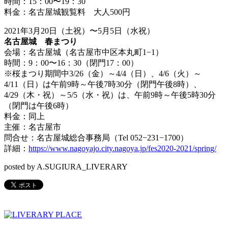
時間：15：00〜19：30
料金：名古屋城観覧料 大人500円
2021年3月20日（土祝）〜5月5日（水祝）
名古屋城 春まつり
会場：名古屋城（名古屋市中区本丸町1−1）
時間：9：00〜16：30（閉門17：00）
※桜まつり期間中3/26（金）～4/4（日）、4/6（火）～
4/11（日）は午前9時～午後7時30分（閉門午後8時）、
4/29（木・祝）～5/5（水・祝）は、午前9時～午後5時30分
（閉門は午後6時）
料金：同上
主催：名古屋市
問合せ：名古屋城総合事務局（Tel 052−231−1700）
詳細：
https://www.nagoyajo.city.nagoya.jp/fes2020-2021/spring/
posted by A.SUGIURA_LIVERARY