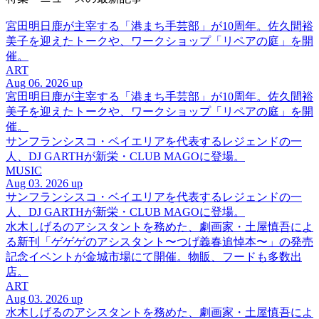
宮田明日鹿が主宰する「港まち手芸部」が10周年。佐久間裕
美子を迎えたトークや、ワークショップ「リペアの庭」を開
催。
ART
Aug 06. 2026 up
宮田明日鹿が主宰する「港まち手芸部」が10周年。佐久間裕
美子を迎えたトークや、ワークショップ「リペアの庭」を開
催。
サンフランシスコ・ベイエリアを代表するレジェンドの一
人、DJ GARTHが新栄・CLUB MAGOに登場。
MUSIC
Aug 03. 2026 up
サンフランシスコ・ベイエリアを代表するレジェンドの一
人、DJ GARTHが新栄・CLUB MAGOに登場。
水木しげるのアシスタントを務めた、劇画家・土屋慎吾によ
る新刊「ゲゲゲのアシスタント〜つげ義春追悼本〜」の発売
記念イベントが金城市場にて開催。物販、フードも多数出
店。
ART
Aug 03. 2026 up
水木しげるのアシスタントを務めた、劇画家・土屋慎吾によ