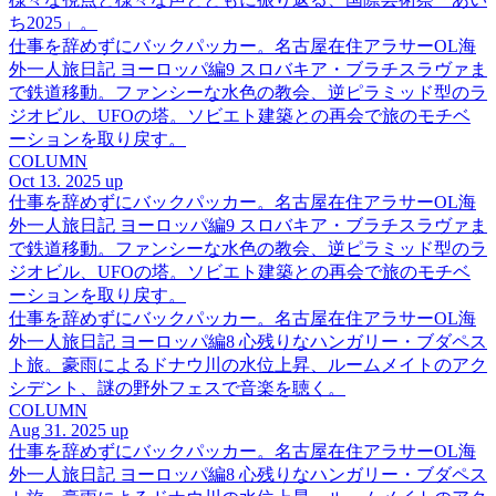
ち2025」。
仕事を辞めずにバックパッカー。名古屋在住アラサーOL海
外一人旅日記 ヨーロッパ編9 スロバキア・ブラチスラヴァま
で鉄道移動。ファンシーな水色の教会、逆ピラミッド型のラ
ジオビル、UFOの塔。ソビエト建築との再会で旅のモチベ
ーションを取り戻す。
COLUMN
Oct 13. 2025 up
仕事を辞めずにバックパッカー。名古屋在住アラサーOL海
外一人旅日記 ヨーロッパ編9 スロバキア・ブラチスラヴァま
で鉄道移動。ファンシーな水色の教会、逆ピラミッド型のラ
ジオビル、UFOの塔。ソビエト建築との再会で旅のモチベ
ーションを取り戻す。
仕事を辞めずにバックパッカー。名古屋在住アラサーOL海
外一人旅日記 ヨーロッパ編8 心残りなハンガリー・ブダペス
ト旅。豪雨によるドナウ川の水位上昇、ルームメイトのアク
シデント、謎の野外フェスで音楽を聴く。
COLUMN
Aug 31. 2025 up
仕事を辞めずにバックパッカー。名古屋在住アラサーOL海
外一人旅日記 ヨーロッパ編8 心残りなハンガリー・ブダペス