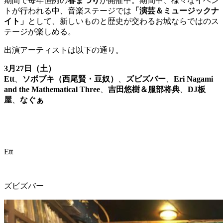
期間で毎年恒例の
春まつり
が開催中。期間中、様々なイベン
トが行われる中、音楽ステージでは
「演芸＆ミュージックナ
イト」
として、新しいものと歴史が交わるお城ならではのス
テージが楽しめる。
出演アーティストは以下の通り。
3月27日（土）
Ett
、
ソボブキ（西尾賢・豆奴）
、
ズビズバー
、
Eri Nagami
and the Mathematical Three
、
吉田悠樹＆服部将典
、
DJ板
屋
、
なぐぁ
Ett
ズビズバー