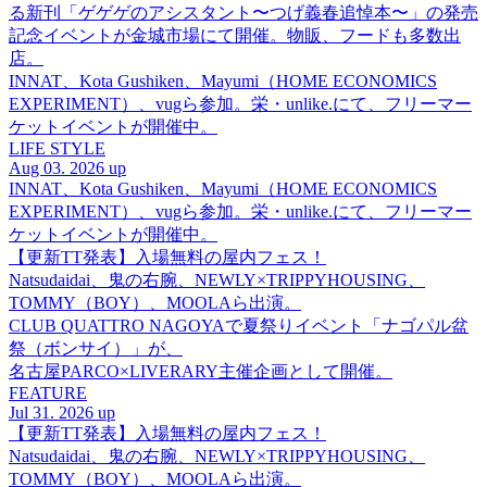
る新刊「ゲゲゲのアシスタント〜つげ義春追悼本〜」の発売
記念イベントが金城市場にて開催。物販、フードも多数出
店。
INNAT、Kota Gushiken、Mayumi（HOME ECONOMICS
EXPERIMENT）、vugら参加。栄・unlike.にて、フリーマー
ケットイベントが開催中。
LIFE STYLE
Aug 03. 2026 up
INNAT、Kota Gushiken、Mayumi（HOME ECONOMICS
EXPERIMENT）、vugら参加。栄・unlike.にて、フリーマー
ケットイベントが開催中。
【更新TT発表】入場無料の屋内フェス！
Natsudaidai、鬼の右腕、NEWLY×TRIPPYHOUSING、
TOMMY（BOY）、MOOLAら出演。
CLUB QUATTRO NAGOYAで夏祭りイベント「ナゴパル盆
祭（ボンサイ）」が、
名古屋PARCO×LIVERARY主催企画として開催。
FEATURE
Jul 31. 2026 up
【更新TT発表】入場無料の屋内フェス！
Natsudaidai、鬼の右腕、NEWLY×TRIPPYHOUSING、
TOMMY（BOY）、MOOLAら出演。