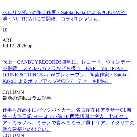
ベルリン拠点の陶芸作家・Satoko KakoによるPOPUPが今
池・NU TRIAHにて開催。コラボTシャツも。
10
ART
Jul 17. 2026 up
吹上・CANBUYRECORDS跡地に、レコード、ヴィンテー
ジ眼鏡、フィルムカメラなどを扱う、BAR「VA TRIAH –
DRINK & THINGS -」がプレオープン。陶芸作家・Satoko
KakoによるポップアップやDJパーティーも開催。
COLUMN
最新の連載コラム記事
仕事を辞めずにバックパッカー。名古屋在住アラサーOL海
外一人旅日記 ヨーロッパ編 10 西欧諸国に突入、北イタリ
ア・ミラノへ。ミラノで食べるミラノ風ドリア、イタリアの
教会建築との出会い。
COLUMN