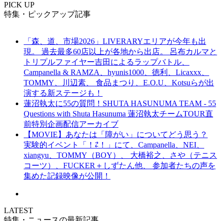
PICK UP
特集・ピックアップ記事
「森、道、市場2026」LIVERARYエリアが今年も出
現。 過去最多60店以上が各地から出店。 呂布カルマと
トリプルファイヤー吉田によるラップバトル、
Campanella & RAMZA、hyunis1000、徳利、Licaxxx、
TOMMY、川辺素、 食品まつり、E.O.U、Kotsuらが出
演する新ステージも！
蓮沼執太に55の質問！SHUTA HASUNUMA TEAM - 55
Questions with Shuta Hasunuma 蓮沼執太チームTOUR直
前特別企画配信アーカイブ
【MOVIE】あなたは「障がい」についてどう思う？
実験的イベント「！⇄！」にて、Campanella、NEI、
xiangyu、TOMMY（BOY）、 大橋裕之、さや（テニス
コーツ）、FUCKER＋しずたん他、 参加者たちの声を
集めた記録映像が公開！
LATEST
特集・ニュースの最新記事