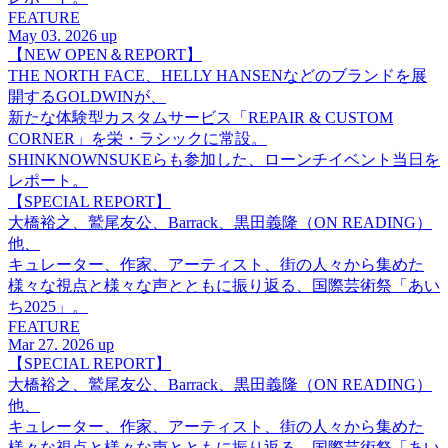
FEATURE
May 03. 2026 up
【NEW OPEN＆REPORT】
THE NORTH FACE、HELLY HANSENなどのブランドを展
開するGOLDWINが、
新たな体験型カスタムサービス「REPAIR & CUSTOM
CORNER」を栄・ラシックに常設。
SHINKNOWNSUKEらも参加した、ローンチイベント当日を
レポート。
【SPECIAL REPORT】
大橋裕之、鷲尾友公、Barrack、黒田義隆（ON READING）
他、
キュレーター、作家、アーティスト、街の人々から集めた
様々な視点と様々な声とともに振り返る、国際芸術祭「あい
ち2025」。
FEATURE
Mar 27. 2026 up
【SPECIAL REPORT】
大橋裕之、鷲尾友公、Barrack、黒田義隆（ON READING）
他、
キュレーター、作家、アーティスト、街の人々から集めた
様々な視点と様々な声とともに振り返る、国際芸術祭「あい