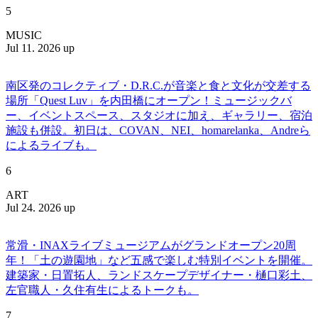
5
MUSIC
Jul 11. 2026 up
南区発のコレクティブ・D.R.C.が⾳楽と⾷と⽂化が交差する
場所「Quest Luv」を内田橋にオープン！ミュージックバ
ー、イベントスペース、スタジオに加え、ギャラリー、宿泊
施設も併設。初日は、COVAN、NEI、homarelanka、Andreら
によるライブも。
6
ART
Jul 24. 2026 up
常滑・INAXライブミュージアムがグランドオープン20周
年！「土の遊園地」など五感で楽しむ特別イベントを開催。
建築家・日置拓人、ランドスケープデザイナー・樋口彩土、
左官職人・久住有生によるトークも。
7