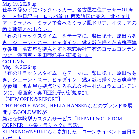
May 19. 2026 up
仕事を辞めずにバックパッカー。名古屋在住アラサーOL海
外一人旅日記 ヨーロッパ編 10 西欧諸国に突入、北イタリ
ア・ミラノへ。ミラノで食べるミラノ風ドリア、イタリアの
教会建築との出会い。
「夜のリラックスタイム」をテーマに、柴田聡子、原田ちあ
き、ジェーン・スー、ヒャダイン、燃え殻ら錚々たる執筆陣
が参加。名古屋を拠点とする株式会社中村のコラムコンテン
ツに、漫画家・奥田亜紀子が新規参加。
COLUMN
May 19. 2026 up
「夜のリラックスタイム」をテーマに、柴田聡子、原田ちあ
き、ジェーン・スー、ヒャダイン、燃え殻ら錚々たる執筆陣
が参加。名古屋を拠点とする株式会社中村のコラムコンテン
ツに、漫画家・奥田亜紀子が新規参加。
【NEW OPEN＆REPORT】
THE NORTH FACE、HELLY HANSENなどのブランドを展
開するGOLDWINが、
新たな体験型カスタムサービス「REPAIR & CUSTOM
CORNER」を栄・ラシックに常設。
SHINKNOWNSUKEらも参加した、ローンチイベント当日を
レポート。