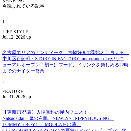
RANKING
今読まれている記事
1
LIFE STYLE
Jul 12. 2026 up
名古屋エリアのアンティーク、古物好きの聖地とも言える、
中川区百船町・STORE IN FACTORY momofune sokoがリニ
ューアルオープン！初日はフード、ドリンクを楽しめる22時
までのナイター営業。
2
FEATURE
Jul 31. 2026 up
【更新TT発表】入場無料の屋内フェス！
Natsudaidai、鬼の右腕、NEWLY×TRIPPYHOUSING、
TOMMY（BOY）、MOOLAら出演。
CLUB QUATTRO NAGOYAで夏祭りイベント「ナゴパル盆