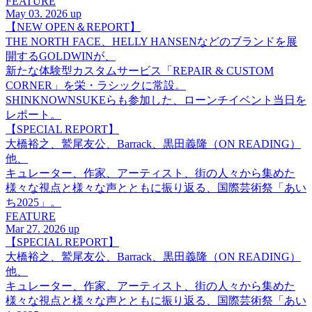
FEATURE
May 03. 2026 up
【NEW OPEN＆REPORT】
THE NORTH FACE、HELLY HANSENなどのブランドを展
開するGOLDWINが、
新たな体験型カスタムサービス「REPAIR & CUSTOM
CORNER」を栄・ラシックに常設。
SHINKNOWNSUKEらも参加した、ローンチイベント当日を
レポート。
【SPECIAL REPORT】
大橋裕之、鷲尾友公、Barrack、黒田義隆（ON READING）
他、
キュレーター、作家、アーティスト、街の人々から集めた
様々な視点と様々な声とともに振り返る、国際芸術祭「あい
ち2025」。
FEATURE
Mar 27. 2026 up
【SPECIAL REPORT】
大橋裕之、鷲尾友公、Barrack、黒田義隆（ON READING）
他、
キュレーター、作家、アーティスト、街の人々から集めた
様々な視点と様々な声とともに振り返る、国際芸術祭「あい