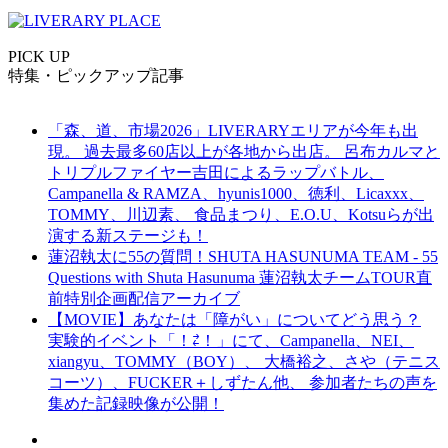
PICK UP
特集・ピックアップ記事
「森、道、市場2026」LIVERARYエリアが今年も出
現。 過去最多60店以上が各地から出店。 呂布カルマと
トリプルファイヤー吉田によるラップバトル、
Campanella & RAMZA、hyunis1000、徳利、Licaxxx、
TOMMY、川辺素、 食品まつり、E.O.U、Kotsuらが出
演する新ステージも！
蓮沼執太に55の質問！SHUTA HASUNUMA TEAM - 55
Questions with Shuta Hasunuma 蓮沼執太チームTOUR直
前特別企画配信アーカイブ
【MOVIE】あなたは「障がい」についてどう思う？
実験的イベント「！⇄！」にて、Campanella、NEI、
xiangyu、TOMMY（BOY）、 大橋裕之、さや（テニス
コーツ）、FUCKER＋しずたん他、 参加者たちの声を
集めた記録映像が公開！