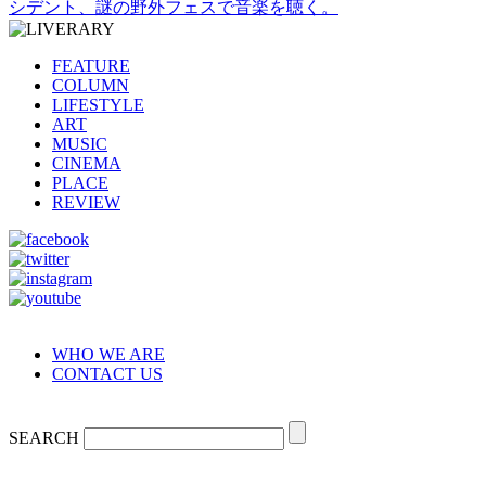
シデント、謎の野外フェスで音楽を聴く。
FEATURE
COLUMN
LIFESTYLE
ART
MUSIC
CINEMA
PLACE
REVIEW
WHO WE ARE
CONTACT US
SEARCH