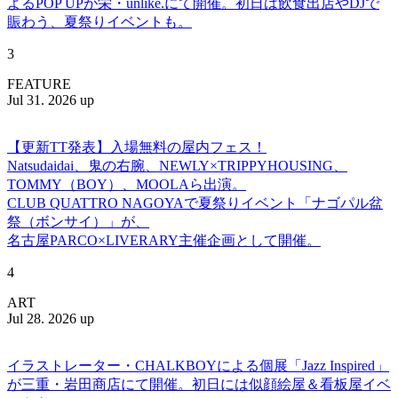
よるPOP UPが栄・unlike.にて開催。初日は飲食出店やDJで
賑わう、夏祭りイベントも。
3
FEATURE
Jul 31. 2026 up
【更新TT発表】入場無料の屋内フェス！
Natsudaidai、鬼の右腕、NEWLY×TRIPPYHOUSING、
TOMMY（BOY）、MOOLAら出演。
CLUB QUATTRO NAGOYAで夏祭りイベント「ナゴパル盆
祭（ボンサイ）」が、
名古屋PARCO×LIVERARY主催企画として開催。
4
ART
Jul 28. 2026 up
イラストレーター・CHALKBOYによる個展「Jazz Inspired」
が三重・岩田商店にて開催。初日には似顔絵屋＆看板屋イベ