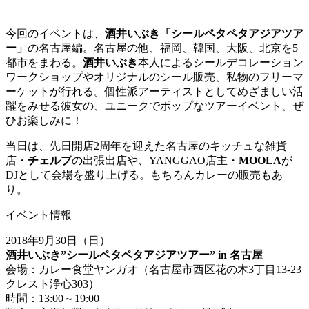
今回のイベントは、
酒井いぶき「シールペタペタアジアツア
ー」
の名古屋編。名古屋の他、福岡、韓国、大阪、北京を5
都市をまわる。
酒井いぶき
本人によるシールデコレーション
ワークショップやオリジナルのシール販売、私物のフリーマ
ーケットが行れる。個性派アーティストとしてめざましい活
躍をみせる彼女の、ユニークでポップなツアーイベント、ぜ
ひお楽しみに！
当日は、先日開店2周年を迎えた名古屋のキッチュな雑貨
店・
チェルプ
の出張出店や、YANGGAO店主・
MOOLA
が
DJとして会場を盛り上げる。もちろんカレーの販売もあ
り。
イベント情報
2018年9月30日（日）
酒井いぶき”シールペタペタアジアツアー” in 名古屋
会場：カレー食堂ヤンガオ（名古屋市西区花の木3丁目13-23
クレスト浄心303）
時間：13:00～19:00