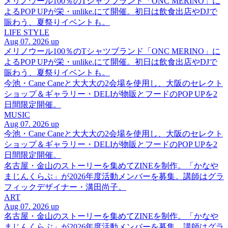
メリノウール100％のTシャツブランド「ONC MERINO」に
よるPOP UPが栄・unlike.にて開催。初日は飲食出店やDJで
賑わう、夏祭りイベントも。
LIFE STYLE
Aug 07. 2026 up
メリノウール100％のTシャツブランド「ONC MERINO」に
よるPOP UPが栄・unlike.にて開催。初日は飲食出店やDJで
賑わう、夏祭りイベントも。
今池・Cane Caneと大大大の2会場を使用し、大阪のセレクト
ショップ＆ギャラリー・DELIが物販とフードのPOP UPを2
日間限定開催。
MUSIC
Aug 07. 2026 up
今池・Cane Caneと大大大の2会場を使用し、大阪のセレクト
ショップ＆ギャラリー・DELIが物販とフードのPOP UPを2
日間限定開催。
名古屋・金山のストーリーを集めてZINEを制作。「かなや
まじんくらぶ」が2026年度活動メンバーを募集。講師はグラ
フィックデザイナー・溝田尚子。
ART
Aug 07. 2026 up
名古屋・金山のストーリーを集めてZINEを制作。「かなや
まじんくらぶ」が2026年度活動メンバーを募集。講師はグラ