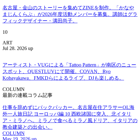
名古屋・金山のストーリーを集めてZINEを制作。「かなや
まじんくらぶ」が2026年度活動メンバーを募集。講師はグラ
フィックデザイナー・溝田尚子。
10
ART
Jul 28. 2026 up
アーティスト・VUGによる「Tattoo Pattern」が南区のニュー
スポット、QUESTLUVにて開催。COVAN、Ryo
Kobayakawa、FMKDらによるライブ、DJも楽しめる。
COLUMN
最新の連載コラム記事
仕事を辞めずにバックパッカー。名古屋在住アラサーOL海
外一人旅日記 ヨーロッパ編 10 西欧諸国に突入、北イタリ
ア・ミラノへ。ミラノで食べるミラノ風ドリア、イタリアの
教会建築との出会い。
COLUMN
May 19. 2026 up