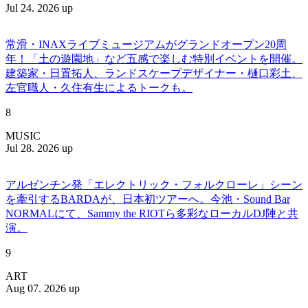
Jul 24. 2026 up
常滑・INAXライブミュージアムがグランドオープン20周
年！「土の遊園地」など五感で楽しむ特別イベントを開催。
建築家・日置拓人、ランドスケープデザイナー・樋口彩土、
左官職人・久住有生によるトークも。
8
MUSIC
Jul 28. 2026 up
アルゼンチン発「エレクトリック・フォルクローレ」シーン
を牽引するBARDAが、日本初ツアーへ。今池・Sound Bar
NORMALにて、Sammy the RIOTら多彩なローカルDJ陣と共
演。
9
ART
Aug 07. 2026 up