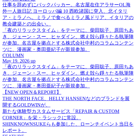
仕事を辞めずにバックパッカー。名古屋在住アラサーOL海
外一人旅日記 ヨーロッパ編 10 西欧諸国に突入、北イタリ
ア・ミラノへ。ミラノで食べるミラノ風ドリア、イタリアの
教会建築との出会い。
「夜のリラックスタイム」をテーマに、柴田聡子、原田ちあ
き、ジェーン・スー、ヒャダイン、燃え殻ら錚々たる執筆陣
が参加。名古屋を拠点とする株式会社中村のコラムコンテン
ツに、漫画家・奥田亜紀子が新規参加。
COLUMN
May 19. 2026 up
「夜のリラックスタイム」をテーマに、柴田聡子、原田ちあ
き、ジェーン・スー、ヒャダイン、燃え殻ら錚々たる執筆陣
が参加。名古屋を拠点とする株式会社中村のコラムコンテン
ツに、漫画家・奥田亜紀子が新規参加。
【NEW OPEN＆REPORT】
THE NORTH FACE、HELLY HANSENなどのブランドを展
開するGOLDWINが、
新たな体験型カスタムサービス「REPAIR & CUSTOM
CORNER」を栄・ラシックに常設。
SHINKNOWNSUKEらも参加した、ローンチイベント当日を
レポート。