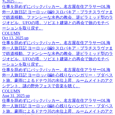
ち2025」。
仕事を辞めずにバックパッカー。名古屋在住アラサーOL海
外一人旅日記 ヨーロッパ編9 スロバキア・ブラチスラヴァま
で鉄道移動。ファンシーな水色の教会、逆ピラミッド型のラ
ジオビル、UFOの塔。ソビエト建築との再会で旅のモチベ
ーションを取り戻す。
COLUMN
Oct 13. 2025 up
仕事を辞めずにバックパッカー。名古屋在住アラサーOL海
外一人旅日記 ヨーロッパ編9 スロバキア・ブラチスラヴァま
で鉄道移動。ファンシーな水色の教会、逆ピラミッド型のラ
ジオビル、UFOの塔。ソビエト建築との再会で旅のモチベ
ーションを取り戻す。
仕事を辞めずにバックパッカー。名古屋在住アラサーOL海
外一人旅日記 ヨーロッパ編8 心残りなハンガリー・ブダペス
ト旅。豪雨によるドナウ川の水位上昇、ルームメイトのアク
シデント、謎の野外フェスで音楽を聴く。
COLUMN
Aug 31. 2025 up
仕事を辞めずにバックパッカー。名古屋在住アラサーOL海
外一人旅日記 ヨーロッパ編8 心残りなハンガリー・ブダペス
ト旅。豪雨によるドナウ川の水位上昇、ルームメイトのアク