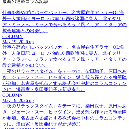
最新の連載コラム記事
仕事を辞めずにバックパッカー。名古屋在住アラサーOL海
外一人旅日記 ヨーロッパ編 10 西欧諸国に突入、北イタリ
ア・ミラノへ。ミラノで食べるミラノ風ドリア、イタリアの
教会建築との出会い。
COLUMN
May 19. 2026 up
仕事を辞めずにバックパッカー。名古屋在住アラサーOL海
外一人旅日記 ヨーロッパ編 10 西欧諸国に突入、北イタリ
ア・ミラノへ。ミラノで食べるミラノ風ドリア、イタリアの
教会建築との出会い。
「夜のリラックスタイム」をテーマに、柴田聡子、原田ちあ
き、ジェーン・スー、ヒャダイン、燃え殻ら錚々たる執筆陣
が参加。名古屋を拠点とする株式会社中村のコラムコンテン
ツに、漫画家・奥田亜紀子が新規参加。
COLUMN
May 19. 2026 up
「夜のリラックスタイム」をテーマに、柴田聡子、原田ちあ
き、ジェーン・スー、ヒャダイン、燃え殻ら錚々たる執筆陣
が参加。名古屋を拠点とする株式会社中村のコラムコンテン
ツに、漫画家・奥田亜紀子が新規参加。