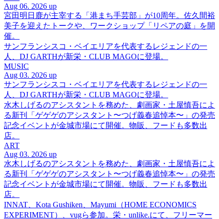
Aug 06. 2026 up
宮田明日鹿が主宰する「港まち手芸部」が10周年。佐久間裕
美子を迎えたトークや、ワークショップ「リペアの庭」を開
催。
サンフランシスコ・ベイエリアを代表するレジェンドの一
人、DJ GARTHが新栄・CLUB MAGOに登場。
MUSIC
Aug 03. 2026 up
サンフランシスコ・ベイエリアを代表するレジェンドの一
人、DJ GARTHが新栄・CLUB MAGOに登場。
水木しげるのアシスタントを務めた、劇画家・土屋慎吾によ
る新刊「ゲゲゲのアシスタント〜つげ義春追悼本〜」の発売
記念イベントが金城市場にて開催。物販、フードも多数出
店。
ART
Aug 03. 2026 up
水木しげるのアシスタントを務めた、劇画家・土屋慎吾によ
る新刊「ゲゲゲのアシスタント〜つげ義春追悼本〜」の発売
記念イベントが金城市場にて開催。物販、フードも多数出
店。
INNAT、Kota Gushiken、Mayumi（HOME ECONOMICS
EXPERIMENT）、vugら参加。栄・unlike.にて、フリーマー