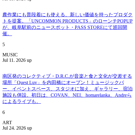
農作業にも普段着にも使える、新しい価値を持ったプロダク
トを提案。「UNCOMMON PRODUCTS」のローンチPOPUP
が、岐阜駅前のニュースポット・PASS STOREにて巡回開
催。
5
MUSIC
Jul 11. 2026 up
南区発のコレクティブ・D.R.C.が⾳楽と⾷と⽂化が交差する
場所「Quest Luv」を内田橋にオープン！ミュージックバ
ー、イベントスペース、スタジオに加え、ギャラリー、宿泊
施設も併設。初日は、COVAN、NEI、homarelanka、Andreら
によるライブも。
6
ART
Jul 24. 2026 up