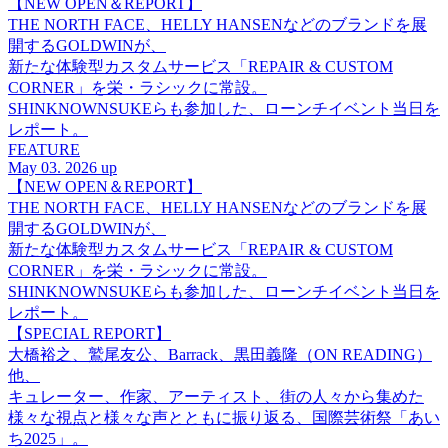
【NEW OPEN＆REPORT】
THE NORTH FACE、HELLY HANSENなどのブランドを展
開するGOLDWINが、
新たな体験型カスタムサービス「REPAIR & CUSTOM
CORNER」を栄・ラシックに常設。
SHINKNOWNSUKEらも参加した、ローンチイベント当日を
レポート。
FEATURE
May 03. 2026 up
【NEW OPEN＆REPORT】
THE NORTH FACE、HELLY HANSENなどのブランドを展
開するGOLDWINが、
新たな体験型カスタムサービス「REPAIR & CUSTOM
CORNER」を栄・ラシックに常設。
SHINKNOWNSUKEらも参加した、ローンチイベント当日を
レポート。
【SPECIAL REPORT】
大橋裕之、鷲尾友公、Barrack、黒田義隆（ON READING）
他、
キュレーター、作家、アーティスト、街の人々から集めた
様々な視点と様々な声とともに振り返る、国際芸術祭「あい
ち2025」。