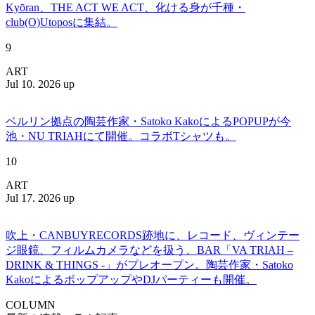
Kyōran、THE ACT WE ACT、化ける身が千種・
club(O)Utoposに集結。
9
ART
Jul 10. 2026 up
ベルリン拠点の陶芸作家・Satoko KakoによるPOPUPが今
池・NU TRIAHにて開催。コラボTシャツも。
10
ART
Jul 17. 2026 up
吹上・CANBUYRECORDS跡地に、レコード、ヴィンテー
ジ眼鏡、フィルムカメラなどを扱う、BAR「VA TRIAH –
DRINK & THINGS -」がプレオープン。陶芸作家・Satoko
KakoによるポップアップやDJパーティーも開催。
COLUMN