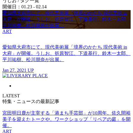
うしお
/ タグ一覧
開催日：01.23 - 02.14
愛知県大府市にて、現代美術展「境界のかたち 現代美術 in
大府」が開催。うしお、折原智江、下道基行、鈴木一太郎、
平川祐樹、松川朋奈が出展。
ART
愛知県大府市にて、現代美術展「境界のかたち 現代美術 in
大府」が開催。うしお、折原智江、下道基行、鈴木一太郎、
平川祐樹、松川朋奈が出展。
Jan 27. 2021 UP
LATEST
特集・ニュースの最新記事
宮田明日鹿が主宰する「港まち手芸部」が10周年。佐久間裕
美子を迎えたトークや、ワークショップ「リペアの庭」を開
催。
ART