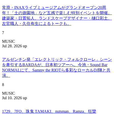
常滑・INAXライブミュージアムがグランドオープン20周
年！「土の遊園地」など五感で楽しむ特別イベントを開催。
建築家・日置拓人、ランドスケープデザイナー・樋口彩土、
左官職人・久住有生によるトークも。
7
MUSIC
Jul 28. 2026 up
アルゼンチン発「エレクトリック・フォルクローレ」シーン
を牽引するBARDAが、日本初ツアーへ。今池・Sound Bar
NORMALにて、Sammy the RIOTら多彩なローカルDJ陣と共
演。
8
MUSIC
Jul 10. 2026 up
1729、7FO、珠鬼 TAMAKI、nutsman、Ramza、狂欒