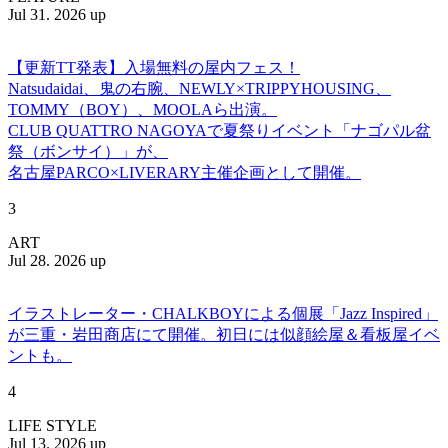
Jul 31. 2026 up
【更新TT発表】入場無料の屋内フェス！
Natsudaidai、鬼の右腕、NEWLY×TRIPPYHOUSING、
TOMMY（BOY）、MOOLAら出演。
CLUB QUATTRO NAGOYAで夏祭りイベント「ナゴパル盆
祭（ボンサイ）」が、
名古屋PARCO×LIVERARY主催企画として開催。
3
ART
Jul 28. 2026 up
イラストレーター・CHALKBOYによる個展「Jazz Inspired」
が三重・岩田商店にて開催。初日には似顔絵屋＆看板屋イベ
ントも。
4
LIFE STYLE
Jul 13. 2026 up