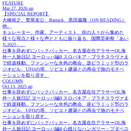
FEATURE
Mar 27. 2026 up
【SPECIAL REPORT】
大橋裕之、鷲尾友公、Barrack、黒田義隆（ON READING）
他、
キュレーター、作家、アーティスト、街の人々から集めた
様々な視点と様々な声とともに振り返る、国際芸術祭「あい
ち2025」。
仕事を辞めずにバックパッカー。名古屋在住アラサーOL海
外一人旅日記 ヨーロッパ編9 スロバキア・ブラチスラヴァま
で鉄道移動。ファンシーな水色の教会、逆ピラミッド型のラ
ジオビル、UFOの塔。ソビエト建築との再会で旅のモチベ
ーションを取り戻す。
COLUMN
Oct 13. 2025 up
仕事を辞めずにバックパッカー。名古屋在住アラサーOL海
外一人旅日記 ヨーロッパ編9 スロバキア・ブラチスラヴァま
で鉄道移動。ファンシーな水色の教会、逆ピラミッド型のラ
ジオビル、UFOの塔。ソビエト建築との再会で旅のモチベ
ーションを取り戻す。
仕事を辞めずにバックパッカー。名古屋在住アラサーOL海
外一人旅日記 ヨーロッパ編8 心残りなハンガリー・ブダペス