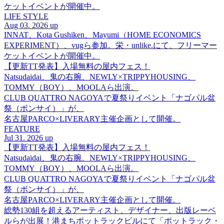
ケットイベントが開催中。
LIFE STYLE
Aug 03. 2026 up
INNAT、Kota Gushiken、Mayumi（HOME ECONOMICS
EXPERIMENT）、vugら参加。栄・unlike.にて、フリーマー
ケットイベントが開催中。
【更新TT発表】入場無料の屋内フェス！
Natsudaidai、鬼の右腕、NEWLY×TRIPPYHOUSING、
TOMMY（BOY）、MOOLAら出演。
CLUB QUATTRO NAGOYAで夏祭りイベント「ナゴパル盆
祭（ボンサイ）」が、
名古屋PARCO×LIVERARY主催企画として開催。
FEATURE
Jul 31. 2026 up
【更新TT発表】入場無料の屋内フェス！
Natsudaidai、鬼の右腕、NEWLY×TRIPPYHOUSING、
TOMMY（BOY）、MOOLAら出演。
CLUB QUATTRO NAGOYAで夏祭りイベント「ナゴパル盆
祭（ボンサイ）」が、
名古屋PARCO×LIVERARY主催企画として開催。
総勢130組を超えるアーティスト、デザイナー、出版レーベ
ルらが出展！港まちポットラックビルにて「ポットラック・