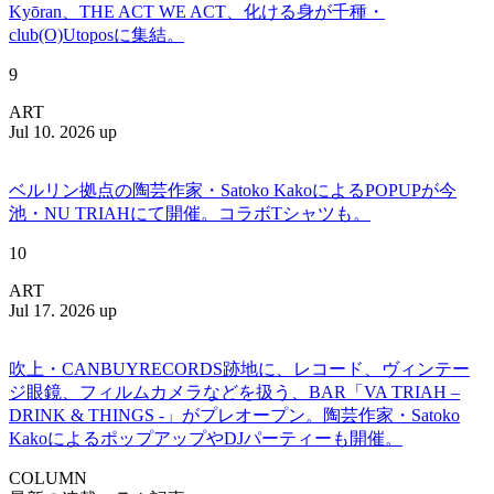
Kyōran、THE ACT WE ACT、化ける身が千種・
club(O)Utoposに集結。
9
ART
Jul 10. 2026 up
ベルリン拠点の陶芸作家・Satoko KakoによるPOPUPが今
池・NU TRIAHにて開催。コラボTシャツも。
10
ART
Jul 17. 2026 up
吹上・CANBUYRECORDS跡地に、レコード、ヴィンテー
ジ眼鏡、フィルムカメラなどを扱う、BAR「VA TRIAH –
DRINK & THINGS -」がプレオープン。陶芸作家・Satoko
KakoによるポップアップやDJパーティーも開催。
COLUMN