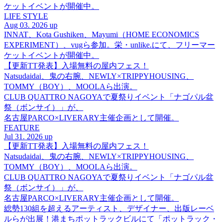
ケットイベントが開催中。
LIFE STYLE
Aug 03. 2026 up
INNAT、Kota Gushiken、Mayumi（HOME ECONOMICS
EXPERIMENT）、vugら参加。栄・unlike.にて、フリーマー
ケットイベントが開催中。
【更新TT発表】入場無料の屋内フェス！
Natsudaidai、鬼の右腕、NEWLY×TRIPPYHOUSING、
TOMMY（BOY）、MOOLAら出演。
CLUB QUATTRO NAGOYAで夏祭りイベント「ナゴパル盆
祭（ボンサイ）」が、
名古屋PARCO×LIVERARY主催企画として開催。
FEATURE
Jul 31. 2026 up
【更新TT発表】入場無料の屋内フェス！
Natsudaidai、鬼の右腕、NEWLY×TRIPPYHOUSING、
TOMMY（BOY）、MOOLAら出演。
CLUB QUATTRO NAGOYAで夏祭りイベント「ナゴパル盆
祭（ボンサイ）」が、
名古屋PARCO×LIVERARY主催企画として開催。
総勢130組を超えるアーティスト、デザイナー、出版レーベ
ルらが出展！港まちポットラックビルにて「ポットラック・