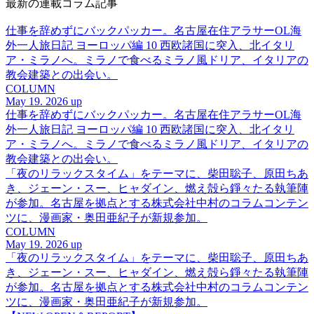
最新の連載コラム記事
仕事を辞めずにバックパッカー。名古屋在住アラサーOL海
外一人旅日記 ヨーロッパ編 10 西欧諸国に突入、北イタリ
ア・ミラノへ。ミラノで食べるミラノ風ドリア、イタリアの
教会建築との出会い。
COLUMN
May 19. 2026 up
仕事を辞めずにバックパッカー。名古屋在住アラサーOL海
外一人旅日記 ヨーロッパ編 10 西欧諸国に突入、北イタリ
ア・ミラノへ。ミラノで食べるミラノ風ドリア、イタリアの
教会建築との出会い。
「夜のリラックスタイム」をテーマに、柴田聡子、原田ちあ
き、ジェーン・スー、ヒャダイン、燃え殻ら錚々たる執筆陣
が参加。名古屋を拠点とする株式会社中村のコラムコンテン
ツに、漫画家・奥田亜紀子が新規参加。
COLUMN
May 19. 2026 up
「夜のリラックスタイム」をテーマに、柴田聡子、原田ちあ
き、ジェーン・スー、ヒャダイン、燃え殻ら錚々たる執筆陣
が参加。名古屋を拠点とする株式会社中村のコラムコンテン
ツに、漫画家・奥田亜紀子が新規参加。