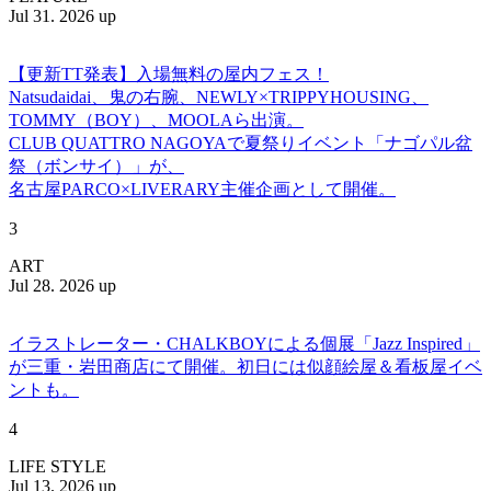
Jul 31. 2026 up
【更新TT発表】入場無料の屋内フェス！
Natsudaidai、鬼の右腕、NEWLY×TRIPPYHOUSING、
TOMMY（BOY）、MOOLAら出演。
CLUB QUATTRO NAGOYAで夏祭りイベント「ナゴパル盆
祭（ボンサイ）」が、
名古屋PARCO×LIVERARY主催企画として開催。
3
ART
Jul 28. 2026 up
イラストレーター・CHALKBOYによる個展「Jazz Inspired」
が三重・岩田商店にて開催。初日には似顔絵屋＆看板屋イベ
ントも。
4
LIFE STYLE
Jul 13. 2026 up