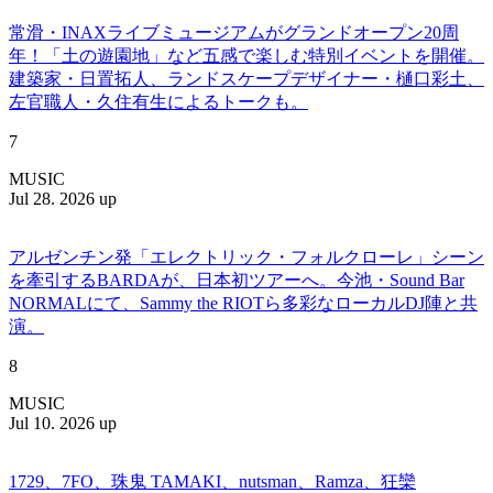
常滑・INAXライブミュージアムがグランドオープン20周
年！「土の遊園地」など五感で楽しむ特別イベントを開催。
建築家・日置拓人、ランドスケープデザイナー・樋口彩土、
左官職人・久住有生によるトークも。
7
MUSIC
Jul 28. 2026 up
アルゼンチン発「エレクトリック・フォルクローレ」シーン
を牽引するBARDAが、日本初ツアーへ。今池・Sound Bar
NORMALにて、Sammy the RIOTら多彩なローカルDJ陣と共
演。
8
MUSIC
Jul 10. 2026 up
1729、7FO、珠鬼 TAMAKI、nutsman、Ramza、狂欒