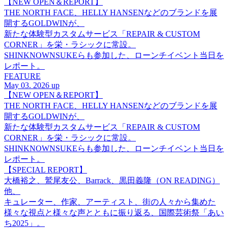
【NEW OPEN＆REPORT】
THE NORTH FACE、HELLY HANSENなどのブランドを展
開するGOLDWINが、
新たな体験型カスタムサービス「REPAIR & CUSTOM
CORNER」を栄・ラシックに常設。
SHINKNOWNSUKEらも参加した、ローンチイベント当日を
レポート。
FEATURE
May 03. 2026 up
【NEW OPEN＆REPORT】
THE NORTH FACE、HELLY HANSENなどのブランドを展
開するGOLDWINが、
新たな体験型カスタムサービス「REPAIR & CUSTOM
CORNER」を栄・ラシックに常設。
SHINKNOWNSUKEらも参加した、ローンチイベント当日を
レポート。
【SPECIAL REPORT】
大橋裕之、鷲尾友公、Barrack、黒田義隆（ON READING）
他、
キュレーター、作家、アーティスト、街の人々から集めた
様々な視点と様々な声とともに振り返る、国際芸術祭「あい
ち2025」。