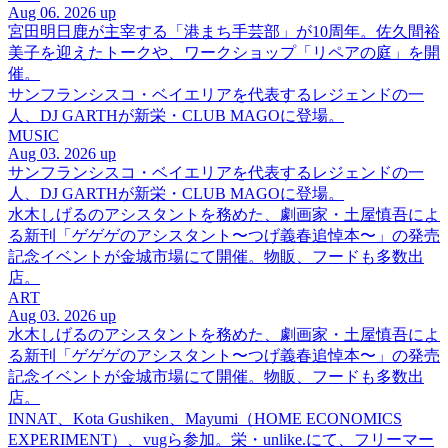
Aug 06. 2026 up
宮田明日鹿が主宰する「港まち手芸部」が10周年。佐久間裕
美子を迎えたトークや、ワークショップ「リペアの庭」を開
催。
サンフランシスコ・ベイエリアを代表するレジェンドの一
人、DJ GARTHが新栄・CLUB MAGOに登場。
MUSIC
Aug 03. 2026 up
サンフランシスコ・ベイエリアを代表するレジェンドの一
人、DJ GARTHが新栄・CLUB MAGOに登場。
水木しげるのアシスタントを務めた、劇画家・土屋慎吾によ
る新刊「ゲゲゲのアシスタント〜つげ義春追悼本〜」の発売
記念イベントが金城市場にて開催。物販、フードも多数出
店。
ART
Aug 03. 2026 up
水木しげるのアシスタントを務めた、劇画家・土屋慎吾によ
る新刊「ゲゲゲのアシスタント〜つげ義春追悼本〜」の発売
記念イベントが金城市場にて開催。物販、フードも多数出
店。
INNAT、Kota Gushiken、Mayumi（HOME ECONOMICS
EXPERIMENT）、vugら参加。栄・unlike.にて、フリーマー