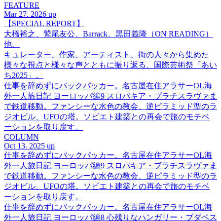
FEATURE
Mar 27. 2026 up
【SPECIAL REPORT】
大橋裕之、鷲尾友公、Barrack、黒田義隆（ON READING）
他、
キュレーター、作家、アーティスト、街の人々から集めた
様々な視点と様々な声とともに振り返る、国際芸術祭「あい
ち2025」。
仕事を辞めずにバックパッカー。名古屋在住アラサーOL海
外一人旅日記 ヨーロッパ編9 スロバキア・ブラチスラヴァま
で鉄道移動。ファンシーな水色の教会、逆ピラミッド型のラ
ジオビル、UFOの塔。ソビエト建築との再会で旅のモチベ
ーションを取り戻す。
COLUMN
Oct 13. 2025 up
仕事を辞めずにバックパッカー。名古屋在住アラサーOL海
外一人旅日記 ヨーロッパ編9 スロバキア・ブラチスラヴァま
で鉄道移動。ファンシーな水色の教会、逆ピラミッド型のラ
ジオビル、UFOの塔。ソビエト建築との再会で旅のモチベ
ーションを取り戻す。
仕事を辞めずにバックパッカー。名古屋在住アラサーOL海
外一人旅日記 ヨーロッパ編8 心残りなハンガリー・ブダペス