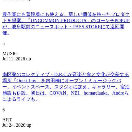
農作業にも普段着にも使える、新しい価値を持ったプロダク
トを提案。「UNCOMMON PRODUCTS」のローンチPOPUP
が、岐阜駅前のニュースポット・PASS STOREにて巡回開
催。
5
MUSIC
Jul 11. 2026 up
南区発のコレクティブ・D.R.C.が⾳楽と⾷と⽂化が交差する
場所「Quest Luv」を内田橋にオープン！ミュージックバ
ー、イベントスペース、スタジオに加え、ギャラリー、宿泊
施設も併設。初日は、COVAN、NEI、homarelanka、Andreら
によるライブも。
6
ART
Jul 24. 2026 up