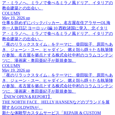
ア・ミラノへ。ミラノで食べるミラノ風ドリア、イタリアの
教会建築との出会い。
COLUMN
May 19. 2026 up
仕事を辞めずにバックパッカー。名古屋在住アラサーOL海
外一人旅日記 ヨーロッパ編 10 西欧諸国に突入、北イタリ
ア・ミラノへ。ミラノで食べるミラノ風ドリア、イタリアの
教会建築との出会い。
「夜のリラックスタイム」をテーマに、柴田聡子、原田ちあ
き、ジェーン・スー、ヒャダイン、燃え殻ら錚々たる執筆陣
が参加。名古屋を拠点とする株式会社中村のコラムコンテン
ツに、漫画家・奥田亜紀子が新規参加。
COLUMN
May 19. 2026 up
「夜のリラックスタイム」をテーマに、柴田聡子、原田ちあ
き、ジェーン・スー、ヒャダイン、燃え殻ら錚々たる執筆陣
が参加。名古屋を拠点とする株式会社中村のコラムコンテン
ツに、漫画家・奥田亜紀子が新規参加。
【NEW OPEN＆REPORT】
THE NORTH FACE、HELLY HANSENなどのブランドを展
開するGOLDWINが、
新たな体験型カスタムサービス「REPAIR & CUSTOM