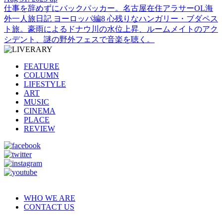
仕事を辞めずにバックパッカー。名古屋在住アラサーOL海
外一人旅日記 ヨーロッパ編8 心残りなハンガリー・ブダペス
ト旅。豪雨によるドナウ川の水位上昇、ルームメイトのアク
シデント、謎の野外フェスで音楽を聴く。
FEATURE
COLUMN
LIFESTYLE
ART
MUSIC
CINEMA
PLACE
REVIEW
WHO WE ARE
CONTACT US