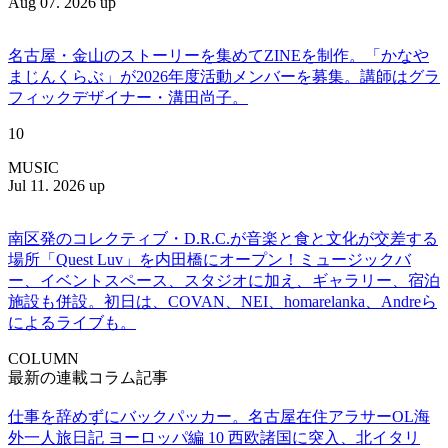
Aug 07. 2026 up
名古屋・金山のストーリーを集めてZINEを制作。「かなや
まじんくらぶ」が2026年度活動メンバーを募集。講師はグラ
フィックデザイナー・溝田尚子。
10
MUSIC
Jul 11. 2026 up
南区発のコレクティブ・D.R.C.が⾳楽と⾷と⽂化が交差する
場所「Quest Luv」を内田橋にオープン！ミュージックバ
ー、イベントスペース、スタジオに加え、ギャラリー、宿泊
施設も併設。初日は、COVAN、NEI、homarelanka、Andreら
によるライブも。
COLUMN
最新の連載コラム記事
仕事を辞めずにバックパッカー。名古屋在住アラサーOL海
外一人旅日記 ヨーロッパ編 10 西欧諸国に突入、北イタリ