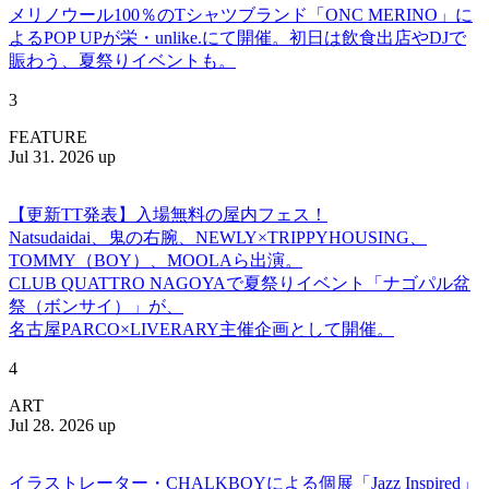
メリノウール100％のTシャツブランド「ONC MERINO」に
よるPOP UPが栄・unlike.にて開催。初日は飲食出店やDJで
賑わう、夏祭りイベントも。
3
FEATURE
Jul 31. 2026 up
【更新TT発表】入場無料の屋内フェス！
Natsudaidai、鬼の右腕、NEWLY×TRIPPYHOUSING、
TOMMY（BOY）、MOOLAら出演。
CLUB QUATTRO NAGOYAで夏祭りイベント「ナゴパル盆
祭（ボンサイ）」が、
名古屋PARCO×LIVERARY主催企画として開催。
4
ART
Jul 28. 2026 up
イラストレーター・CHALKBOYによる個展「Jazz Inspired」