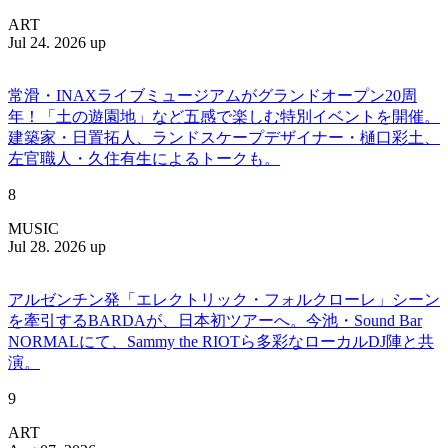
ART
Jul 24. 2026 up
常滑・INAXライブミュージアムがグランドオープン20周
年！「土の遊園地」など五感で楽しむ特別イベントを開催。
建築家・日置拓人、ランドスケープデザイナー・樋口彩土、
左官職人・久住有生によるトークも。
8
MUSIC
Jul 28. 2026 up
アルゼンチン発「エレクトリック・フォルクローレ」シーン
を牽引するBARDAが、日本初ツアーへ。今池・Sound Bar
NORMALにて、Sammy the RIOTら多彩なローカルDJ陣と共
演。
9
ART