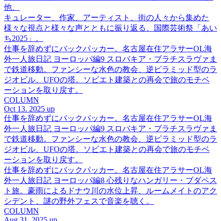
他、
キュレーター、作家、アーティスト、街の人々から集めた
様々な視点と様々な声とともに振り返る、国際芸術祭「あい
ち2025」。
仕事を辞めずにバックパッカー。名古屋在住アラサーOL海
外一人旅日記 ヨーロッパ編9 スロバキア・ブラチスラヴァま
で鉄道移動。ファンシーな水色の教会、逆ピラミッド型のラ
ジオビル、UFOの塔。ソビエト建築との再会で旅のモチベ
ーションを取り戻す。
COLUMN
Oct 13. 2025 up
仕事を辞めずにバックパッカー。名古屋在住アラサーOL海
外一人旅日記 ヨーロッパ編9 スロバキア・ブラチスラヴァま
で鉄道移動。ファンシーな水色の教会、逆ピラミッド型のラ
ジオビル、UFOの塔。ソビエト建築との再会で旅のモチベ
ーションを取り戻す。
仕事を辞めずにバックパッカー。名古屋在住アラサーOL海
外一人旅日記 ヨーロッパ編8 心残りなハンガリー・ブダペス
ト旅。豪雨によるドナウ川の水位上昇、ルームメイトのアク
シデント、謎の野外フェスで音楽を聴く。
COLUMN
Aug 31. 2025 up