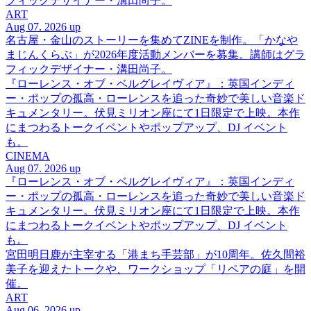
フィックデザイナー・溝田尚子。
ART
Aug 07. 2026 up
名古屋・金山のストーリーを集めてZINEを制作。「かなや
まじんくらぶ」が2026年度活動メンバーを募集。講師はグラ
フィックデザイナー・溝田尚子。
『ローレンス・オブ・ベルグレイヴィア』：英国インディ
ー・ポップの孤高・ローレンスを追った奇妙で美しい音楽ド
キュメンタリー。伏見ミリオン座にて1日限定で上映。本作
にまつわるトークイベントやポップアップ、DJ イベント
も。
CINEMA
Aug 07. 2026 up
『ローレンス・オブ・ベルグレイヴィア』：英国インディ
ー・ポップの孤高・ローレンスを追った奇妙で美しい音楽ド
キュメンタリー。伏見ミリオン座にて1日限定で上映。本作
にまつわるトークイベントやポップアップ、DJ イベント
も。
宮田明日鹿が主宰する「港まち手芸部」が10周年。佐久間裕
美子を迎えたトークや、ワークショップ「リペアの庭」を開
催。
ART
Aug 06. 2026 up