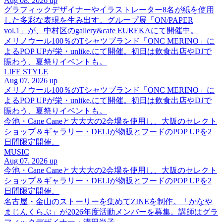
Aug 08. 2026 up
グラフィックデザイナーやイラストレーター8名が紙を使用
した多彩な表現を生み出す。グループ展「ON/PAPER
vol.1」が、中村区のgallery&cafe EUREKAにて開催中。
メリノウール100％のTシャツブランド「ONC MERINO」に
よるPOP UPが栄・unlike.にて開催。初日は飲食出店やDJで
賑わう、夏祭りイベントも。
LIFE STYLE
Aug 07. 2026 up
メリノウール100％のTシャツブランド「ONC MERINO」に
よるPOP UPが栄・unlike.にて開催。初日は飲食出店やDJで
賑わう、夏祭りイベントも。
今池・Cane Caneと大大大の2会場を使用し、大阪のセレクト
ショップ＆ギャラリー・DELIが物販とフードのPOP UPを2
日間限定開催。
MUSIC
Aug 07. 2026 up
今池・Cane Caneと大大大の2会場を使用し、大阪のセレクト
ショップ＆ギャラリー・DELIが物販とフードのPOP UPを2
日間限定開催。
名古屋・金山のストーリーを集めてZINEを制作。「かなや
まじんくらぶ」が2026年度活動メンバーを募集。講師はグラ