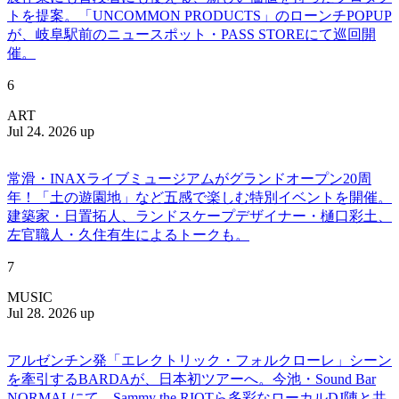
トを提案。「UNCOMMON PRODUCTS」のローンチPOPUP
が、岐阜駅前のニュースポット・PASS STOREにて巡回開
催。
6
ART
Jul 24. 2026 up
常滑・INAXライブミュージアムがグランドオープン20周
年！「土の遊園地」など五感で楽しむ特別イベントを開催。
建築家・日置拓人、ランドスケープデザイナー・樋口彩土、
左官職人・久住有生によるトークも。
7
MUSIC
Jul 28. 2026 up
アルゼンチン発「エレクトリック・フォルクローレ」シーン
を牽引するBARDAが、日本初ツアーへ。今池・Sound Bar
NORMALにて、Sammy the RIOTら多彩なローカルDJ陣と共