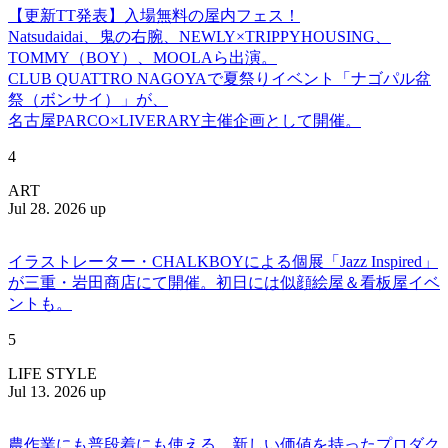
【更新TT発表】入場無料の屋内フェス！
Natsudaidai、鬼の右腕、NEWLY×TRIPPYHOUSING、
TOMMY（BOY）、MOOLAら出演。
CLUB QUATTRO NAGOYAで夏祭りイベント「ナゴパル盆
祭（ボンサイ）」が、
名古屋PARCO×LIVERARY主催企画として開催。
4
ART
Jul 28. 2026 up
イラストレーター・CHALKBOYによる個展「Jazz Inspired」
が三重・岩田商店にて開催。初日には似顔絵屋＆看板屋イベ
ントも。
5
LIFE STYLE
Jul 13. 2026 up
農作業にも普段着にも使える、新しい価値を持ったプロダク