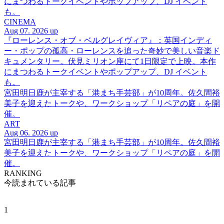
にまつわるトークイベントやポップアップ、DJ イベント
も。
CINEMA
Aug 07. 2026 up
『ローレンス・オブ・ベルグレイヴィア』：英国インディ
ー・ポップの孤高・ローレンスを追った奇妙で美しい音楽ド
キュメンタリー。伏見ミリオン座にて1日限定で上映。本作
にまつわるトークイベントやポップアップ、DJ イベント
も。
宮田明日鹿が主宰する「港まち手芸部」が10周年。佐久間裕
美子を迎えたトークや、ワークショップ「リペアの庭」を開
催。
ART
Aug 06. 2026 up
宮田明日鹿が主宰する「港まち手芸部」が10周年。佐久間裕
美子を迎えたトークや、ワークショップ「リペアの庭」を開
催。
RANKING
今読まれている記事
1