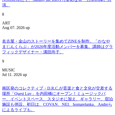
演。
8
ART
Aug 07. 2026 up
名古屋・金山のストーリーを集めてZINEを制作。「かなや
まじんくらぶ」が2026年度活動メンバーを募集。講師はグラ
フィックデザイナー・溝田尚子。
9
MUSIC
Jul 11. 2026 up
南区発のコレクティブ・D.R.C.が⾳楽と⾷と⽂化が交差する
場所「Quest Luv」を内田橋にオープン！ミュージックバ
ー、イベントスペース、スタジオに加え、ギャラリー、宿泊
施設も併設。初日は、COVAN、NEI、homarelanka、Andreら
によるライブも。