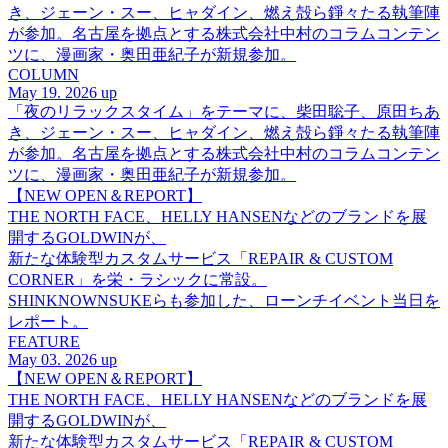
き、ジェーン・スー、ヒャダイン、燃え殻ら錚々たる執筆陣
が参加。名古屋を拠点とする株式会社中村のコラムコンテン
ツに、漫画家・奥田亜紀子が新規参加。
COLUMN
May 19. 2026 up
「夜のリラックスタイム」をテーマに、柴田聡子、原田ちあ
き、ジェーン・スー、ヒャダイン、燃え殻ら錚々たる執筆陣
が参加。名古屋を拠点とする株式会社中村のコラムコンテン
ツに、漫画家・奥田亜紀子が新規参加。
【NEW OPEN＆REPORT】
THE NORTH FACE、HELLY HANSENなどのブランドを展
開するGOLDWINが、
新たな体験型カスタムサービス「REPAIR & CUSTOM
CORNER」を栄・ラシックに常設。
SHINKNOWNSUKEらも参加した、ローンチイベント当日を
レポート。
FEATURE
May 03. 2026 up
【NEW OPEN＆REPORT】
THE NORTH FACE、HELLY HANSENなどのブランドを展
開するGOLDWINが、
新たな体験型カスタムサービス「REPAIR & CUSTOM