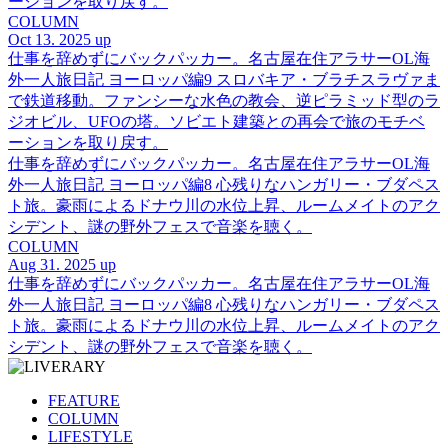
ーションを取り戻す。
COLUMN
Oct 13. 2025 up
仕事を辞めずにバックパッカー。名古屋在住アラサーOL海
外一人旅日記 ヨーロッパ編9 スロバキア・ブラチスラヴァま
で鉄道移動。ファンシーな水色の教会、逆ピラミッド型のラ
ジオビル、UFOの塔。ソビエト建築との再会で旅のモチベ
ーションを取り戻す。
仕事を辞めずにバックパッカー。名古屋在住アラサーOL海
外一人旅日記 ヨーロッパ編8 心残りなハンガリー・ブダペス
ト旅。豪雨によるドナウ川の水位上昇、ルームメイトのアク
シデント、謎の野外フェスで音楽を聴く。
COLUMN
Aug 31. 2025 up
仕事を辞めずにバックパッカー。名古屋在住アラサーOL海
外一人旅日記 ヨーロッパ編8 心残りなハンガリー・ブダペス
ト旅。豪雨によるドナウ川の水位上昇、ルームメイトのアク
シデント、謎の野外フェスで音楽を聴く。
FEATURE
COLUMN
LIFESTYLE