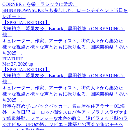
CORNER」を栄・ラシックに常設。
SHINKNOWNSUKEらも参加した、ローンチイベント当日を
レポート。
【SPECIAL REPORT】
大橋裕之、鷲尾友公、Barrack、黒田義隆（ON READING）
他、
キュレーター、作家、アーティスト、街の人々から集めた
様々な視点と様々な声とともに振り返る、国際芸術祭「あい
ち2025」。
FEATURE
Mar 27. 2026 up
【SPECIAL REPORT】
大橋裕之、鷲尾友公、Barrack、黒田義隆（ON READING）
他、
キュレーター、作家、アーティスト、街の人々から集めた
様々な視点と様々な声とともに振り返る、国際芸術祭「あい
ち2025」。
仕事を辞めずにバックパッカー。名古屋在住アラサーOL海
外一人旅日記 ヨーロッパ編9 スロバキア・ブラチスラヴァま
で鉄道移動。ファンシーな水色の教会、逆ピラミッド型のラ
ジオビル、UFOの塔。ソビエト建築との再会で旅のモチベ