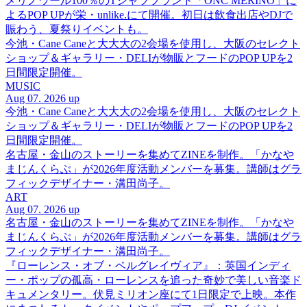
メリノウール100％のTシャツブランド「ONC MERINO」に
よるPOP UPが栄・unlike.にて開催。初日は飲食出店やDJで
賑わう、夏祭りイベントも。
今池・Cane Caneと大大大の2会場を使用し、大阪のセレクト
ショップ＆ギャラリー・DELIが物販とフードのPOP UPを2
日間限定開催。
MUSIC
Aug 07. 2026 up
今池・Cane Caneと大大大の2会場を使用し、大阪のセレクト
ショップ＆ギャラリー・DELIが物販とフードのPOP UPを2
日間限定開催。
名古屋・金山のストーリーを集めてZINEを制作。「かなや
まじんくらぶ」が2026年度活動メンバーを募集。講師はグラ
フィックデザイナー・溝田尚子。
ART
Aug 07. 2026 up
名古屋・金山のストーリーを集めてZINEを制作。「かなや
まじんくらぶ」が2026年度活動メンバーを募集。講師はグラ
フィックデザイナー・溝田尚子。
『ローレンス・オブ・ベルグレイヴィア』：英国インディ
ー・ポップの孤高・ローレンスを追った奇妙で美しい音楽ド
キュメンタリー。伏見ミリオン座にて1日限定で上映。本作