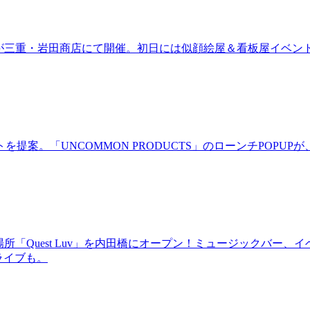
ired」が三重・岩田商店にて開催。初日には似顔絵屋＆看板屋イベン
。「UNCOMMON PRODUCTS」のローンチPOPUPが、
場所「Quest Luv」を内田橋にオープン！ミュージックバ
るライブも。