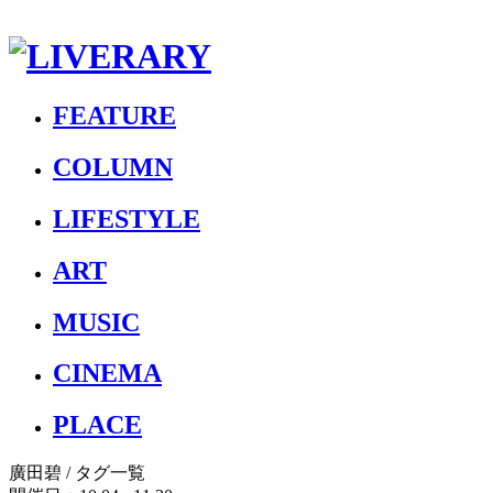
FEATURE
COLUMN
LIFESTYLE
ART
MUSIC
CINEMA
PLACE
廣田碧
/ タグ一覧