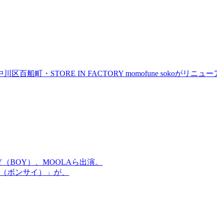
町・STORE IN FACTORY momofune sokoが
OMMY（BOY）、MOOLAら出演。
盆祭（ボンサイ）」が、