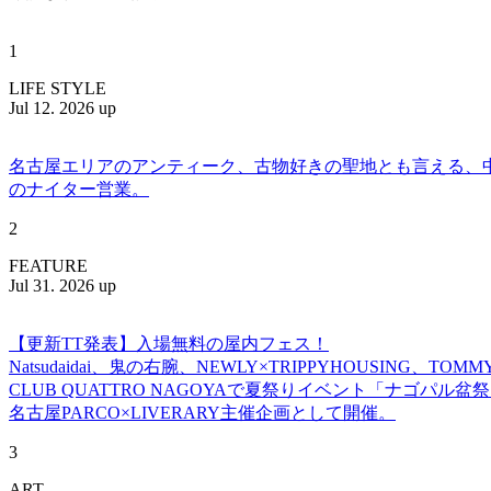
1
LIFE STYLE
Jul 12. 2026 up
名古屋エリアのアンティーク、古物好きの聖地とも言える、中川区百船
のナイター営業。
2
FEATURE
Jul 31. 2026 up
【更新TT発表】入場無料の屋内フェス！
Natsudaidai、鬼の右腕、NEWLY×TRIPPYHOUSING、T
CLUB QUATTRO NAGOYAで夏祭りイベント「ナゴパル
名古屋PARCO×LIVERARY主催企画として開催。
3
ART