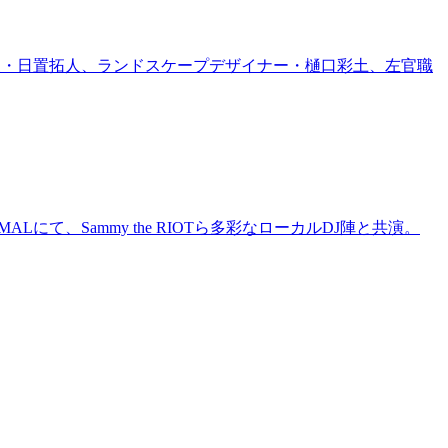
家・日置拓人、ランドスケープデザイナー・樋口彩土、左官職
にて、Sammy the RIOTら多彩なローカルDJ陣と共演。