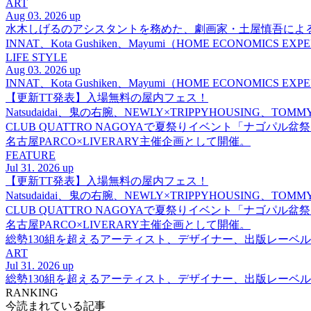
ART
Aug 03. 2026 up
水木しげるのアシスタントを務めた、劇画家・土屋慎吾によ
INNAT、Kota Gushiken、Mayumi（HOME ECONOM
LIFE STYLE
Aug 03. 2026 up
INNAT、Kota Gushiken、Mayumi（HOME ECONOM
【更新TT発表】入場無料の屋内フェス！
Natsudaidai、鬼の右腕、NEWLY×TRIPPYHOUSING、T
CLUB QUATTRO NAGOYAで夏祭りイベント「ナゴパル
名古屋PARCO×LIVERARY主催企画として開催。
FEATURE
Jul 31. 2026 up
【更新TT発表】入場無料の屋内フェス！
Natsudaidai、鬼の右腕、NEWLY×TRIPPYHOUSING、T
CLUB QUATTRO NAGOYAで夏祭りイベント「ナゴパル
名古屋PARCO×LIVERARY主催企画として開催。
総勢130組を超えるアーティスト、デザイナー、出版レーベル
ART
Jul 31. 2026 up
総勢130組を超えるアーティスト、デザイナー、出版レーベル
RANKING
今読まれている記事