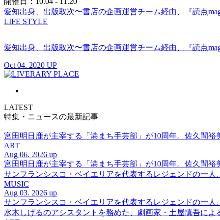
開催日：10.04 - 11.20
愛知出身、出版取次〜書店の企画運営チーム経由、『読点maga
LIFE STYLE
愛知出身、出版取次〜書店の企画運営チーム経由、『読点maga
Oct 04. 2020 UP
LATEST
特集・ニュースの最新記事
宮田明日鹿が主宰する「港まち手芸部」が10周年。佐久間
ART
Aug 06. 2026 up
宮田明日鹿が主宰する「港まち手芸部」が10周年。佐久間
サンフランシスコ・ベイエリアを代表するレジェンドの一人、DJ 
MUSIC
Aug 03. 2026 up
サンフランシスコ・ベイエリアを代表するレジェンドの一人、DJ 
水木しげるのアシスタントを務めた、劇画家・土屋慎吾によ