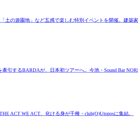
年！「土の遊園地」など五感で楽しむ特別イベントを開催。建築
BARDAが、日本初ツアーへ。今池・Sound Bar NORMAL
n、THE ACT WE ACT、化ける身が千種・club(O)Utoposに集結。