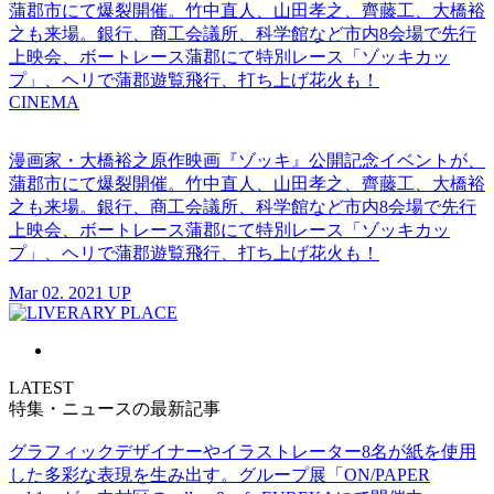
蒲郡市にて爆裂開催。竹中直人、山田孝之、齊藤工、大橋裕
之も来場。銀行、商工会議所、科学館など市内8会場で先行
上映会、ボートレース蒲郡にて特別レース「ゾッキカッ
プ」、ヘリで蒲郡遊覧飛行、打ち上げ花火も！
CINEMA
漫画家・大橋裕之原作映画『ゾッキ』公開記念イベントが、
蒲郡市にて爆裂開催。竹中直人、山田孝之、齊藤工、大橋裕
之も来場。銀行、商工会議所、科学館など市内8会場で先行
上映会、ボートレース蒲郡にて特別レース「ゾッキカッ
プ」、ヘリで蒲郡遊覧飛行、打ち上げ花火も！
Mar 02. 2021 UP
LATEST
特集・ニュースの最新記事
グラフィックデザイナーやイラストレーター8名が紙を使用
した多彩な表現を生み出す。グループ展「ON/PAPER