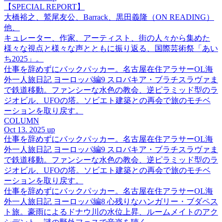
【SPECIAL REPORT】
大橋裕之、鷲尾友公、Barrack、黒田義隆（ON READING）
他、
キュレーター、作家、アーティスト、街の人々から集めた
様々な視点と様々な声とともに振り返る、国際芸術祭「あい
ち2025」。
仕事を辞めずにバックパッカー。名古屋在住アラサーOL海
外一人旅日記 ヨーロッパ編9 スロバキア・ブラチスラヴァま
で鉄道移動。ファンシーな水色の教会、逆ピラミッド型のラ
ジオビル、UFOの塔。ソビエト建築との再会で旅のモチベ
ーションを取り戻す。
COLUMN
Oct 13. 2025 up
仕事を辞めずにバックパッカー。名古屋在住アラサーOL海
外一人旅日記 ヨーロッパ編9 スロバキア・ブラチスラヴァま
で鉄道移動。ファンシーな水色の教会、逆ピラミッド型のラ
ジオビル、UFOの塔。ソビエト建築との再会で旅のモチベ
ーションを取り戻す。
仕事を辞めずにバックパッカー。名古屋在住アラサーOL海
外一人旅日記 ヨーロッパ編8 心残りなハンガリー・ブダペス
ト旅。豪雨によるドナウ川の水位上昇、ルームメイトのアク