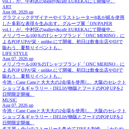
vol.1」が、中村区のgallery&cafe EUREKAにて開催中。
ART
Aug 08. 2026 up
グラフィックデザイナーやイラストレーター8名が紙を使用
した多彩な表現を生み出す。グループ展「ON/PAPER
vol.1」が、中村区のgallery&cafe EUREKAにて開催中。
メリノウール100％のTシャツブランド「ONC MERINO」に
よるPOP UPが栄・unlike.にて開催。初日は飲食出店やDJで
賑わう、夏祭りイベントも。
LIFE STYLE
Aug 07. 2026 up
メリノウール100％のTシャツブランド「ONC MERINO」に
よるPOP UPが栄・unlike.にて開催。初日は飲食出店やDJで
賑わう、夏祭りイベントも。
今池・Cane Caneと大大大の2会場を使用し、大阪のセレクト
ショップ＆ギャラリー・DELIが物販とフードのPOP UPを2
日間限定開催。
MUSIC
Aug 07. 2026 up
今池・Cane Caneと大大大の2会場を使用し、大阪のセレクト
ショップ＆ギャラリー・DELIが物販とフードのPOP UPを2
日間限定開催。
名古屋・金山のストーリーを集めてZINEを制作。「かなや