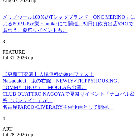
Aug 07. 2026 up
メリノウール100％のTシャツブランド「ONC MERINO」に
よるPOP UPが栄・unlike.にて開催。初日は飲食出店やDJで
賑わう、夏祭りイベントも。
3
FEATURE
Jul 31. 2026 up
【更新TT発表】入場無料の屋内フェス！
Natsudaidai、鬼の右腕、NEWLY×TRIPPYHOUSING、
TOMMY（BOY）、MOOLAら出演。
CLUB QUATTRO NAGOYAで夏祭りイベント「ナゴパル盆
祭（ボンサイ）」が、
名古屋PARCO×LIVERARY主催企画として開催。
4
ART
Jul 28. 2026 up