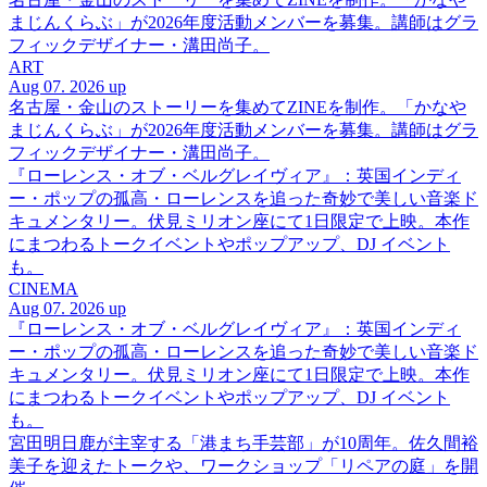
まじんくらぶ」が2026年度活動メンバーを募集。講師はグラ
フィックデザイナー・溝田尚子。
ART
Aug 07. 2026 up
名古屋・金山のストーリーを集めてZINEを制作。「かなや
まじんくらぶ」が2026年度活動メンバーを募集。講師はグラ
フィックデザイナー・溝田尚子。
『ローレンス・オブ・ベルグレイヴィア』：英国インディ
ー・ポップの孤高・ローレンスを追った奇妙で美しい音楽ド
キュメンタリー。伏見ミリオン座にて1日限定で上映。本作
にまつわるトークイベントやポップアップ、DJ イベント
も。
CINEMA
Aug 07. 2026 up
『ローレンス・オブ・ベルグレイヴィア』：英国インディ
ー・ポップの孤高・ローレンスを追った奇妙で美しい音楽ド
キュメンタリー。伏見ミリオン座にて1日限定で上映。本作
にまつわるトークイベントやポップアップ、DJ イベント
も。
宮田明日鹿が主宰する「港まち手芸部」が10周年。佐久間裕
美子を迎えたトークや、ワークショップ「リペアの庭」を開