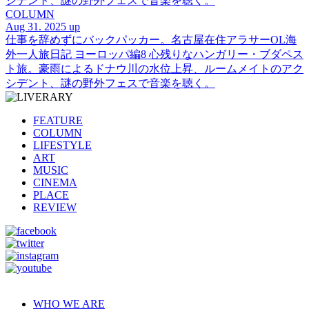
シデント、謎の野外フェスで音楽を聴く。
COLUMN
Aug 31. 2025 up
仕事を辞めずにバックパッカー。名古屋在住アラサーOL海
外一人旅日記 ヨーロッパ編8 心残りなハンガリー・ブダペス
ト旅。豪雨によるドナウ川の水位上昇、ルームメイトのアク
シデント、謎の野外フェスで音楽を聴く。
FEATURE
COLUMN
LIFESTYLE
ART
MUSIC
CINEMA
PLACE
REVIEW
WHO WE ARE