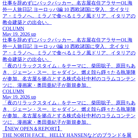
仕事を辞めずにバックパッカー。名古屋在住アラサーOL海
外一人旅日記 ヨーロッパ編 10 西欧諸国に突入、北イタリ
ア・ミラノへ。ミラノで食べるミラノ風ドリア、イタリアの
教会建築との出会い。
COLUMN
May 19. 2026 up
仕事を辞めずにバックパッカー。名古屋在住アラサーOL海
外一人旅日記 ヨーロッパ編 10 西欧諸国に突入、北イタリ
ア・ミラノへ。ミラノで食べるミラノ風ドリア、イタリアの
教会建築との出会い。
「夜のリラックスタイム」をテーマに、柴田聡子、原田ちあ
き、ジェーン・スー、ヒャダイン、燃え殻ら錚々たる執筆陣
が参加。名古屋を拠点とする株式会社中村のコラムコンテン
ツに、漫画家・奥田亜紀子が新規参加。
COLUMN
May 19. 2026 up
「夜のリラックスタイム」をテーマに、柴田聡子、原田ちあ
き、ジェーン・スー、ヒャダイン、燃え殻ら錚々たる執筆陣
が参加。名古屋を拠点とする株式会社中村のコラムコンテン
ツに、漫画家・奥田亜紀子が新規参加。
【NEW OPEN＆REPORT】
THE NORTH FACE、HELLY HANSENなどのブランドを展