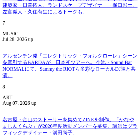
建築家・日置拓人、ランドスケープデザイナー・樋口彩土、
左官職人・久住有生によるトークも。
7
MUSIC
Jul 28. 2026 up
アルゼンチン発「エレクトリック・フォルクローレ」シーン
を牽引するBARDAが、日本初ツアーへ。今池・Sound Bar
NORMALにて、Sammy the RIOTら多彩なローカルDJ陣と共
演。
8
ART
Aug 07. 2026 up
名古屋・金山のストーリーを集めてZINEを制作。「かなや
まじんくらぶ」が2026年度活動メンバーを募集。講師はグラ
フィックデザイナー・溝田尚子。