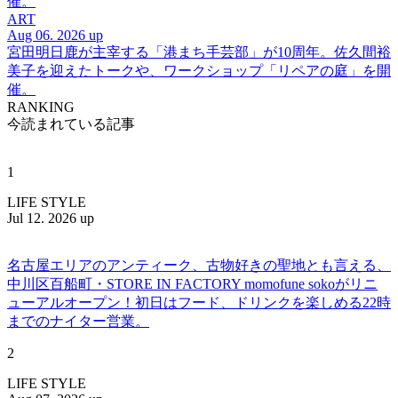
催。
ART
Aug 06. 2026 up
宮田明日鹿が主宰する「港まち手芸部」が10周年。佐久間裕
美子を迎えたトークや、ワークショップ「リペアの庭」を開
催。
RANKING
今読まれている記事
1
LIFE STYLE
Jul 12. 2026 up
名古屋エリアのアンティーク、古物好きの聖地とも言える、
中川区百船町・STORE IN FACTORY momofune sokoがリニ
ューアルオープン！初日はフード、ドリンクを楽しめる22時
までのナイター営業。
2
LIFE STYLE