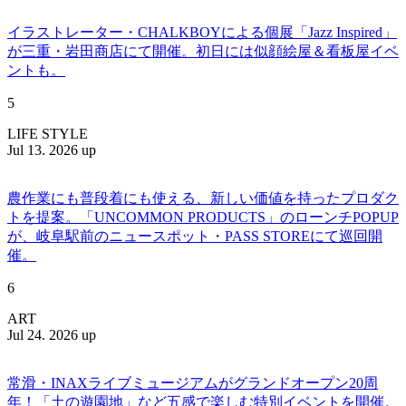
イラストレーター・CHALKBOYによる個展「Jazz Inspired」
が三重・岩田商店にて開催。初日には似顔絵屋＆看板屋イベ
ントも。
5
LIFE STYLE
Jul 13. 2026 up
農作業にも普段着にも使える、新しい価値を持ったプロダク
トを提案。「UNCOMMON PRODUCTS」のローンチPOPUP
が、岐阜駅前のニュースポット・PASS STOREにて巡回開
催。
6
ART
Jul 24. 2026 up
常滑・INAXライブミュージアムがグランドオープン20周
年！「土の遊園地」など五感で楽しむ特別イベントを開催。