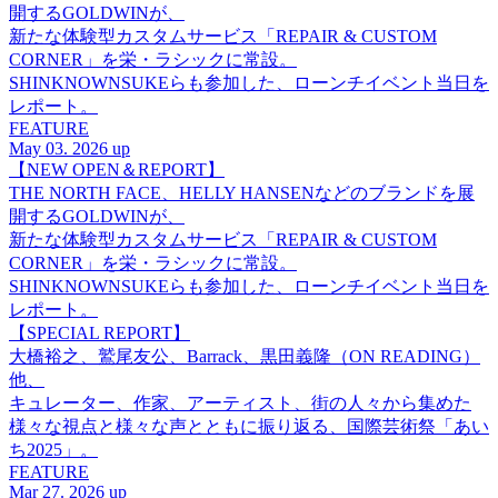
開するGOLDWINが、
新たな体験型カスタムサービス「REPAIR & CUSTOM
CORNER」を栄・ラシックに常設。
SHINKNOWNSUKEらも参加した、ローンチイベント当日を
レポート。
FEATURE
May 03. 2026 up
【NEW OPEN＆REPORT】
THE NORTH FACE、HELLY HANSENなどのブランドを展
開するGOLDWINが、
新たな体験型カスタムサービス「REPAIR & CUSTOM
CORNER」を栄・ラシックに常設。
SHINKNOWNSUKEらも参加した、ローンチイベント当日を
レポート。
【SPECIAL REPORT】
大橋裕之、鷲尾友公、Barrack、黒田義隆（ON READING）
他、
キュレーター、作家、アーティスト、街の人々から集めた
様々な視点と様々な声とともに振り返る、国際芸術祭「あい
ち2025」。
FEATURE
Mar 27. 2026 up