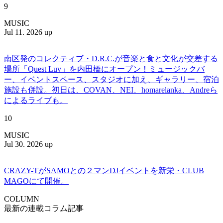
9
MUSIC
Jul 11. 2026 up
南区発のコレクティブ・D.R.C.が⾳楽と⾷と⽂化が交差する
場所「Quest Luv」を内田橋にオープン！ミュージックバ
ー、イベントスペース、スタジオに加え、ギャラリー、宿泊
施設も併設。初日は、COVAN、NEI、homarelanka、Andreら
によるライブも。
10
MUSIC
Jul 30. 2026 up
CRAZY-TがSAMOとの２マンDJイベントを新栄・CLUB
MAGOにて開催。
COLUMN
最新の連載コラム記事