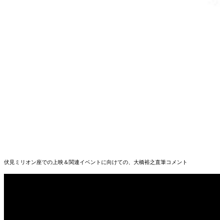
伏見ミリオン座での上映＆関連イベントに向けての、大橋裕之直筆コメント