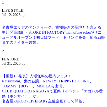
1
LIFE STYLE
Jul 12. 2026 up
名古屋エリアのアンティーク、古物好きの聖地とも言える、
中川区百船町・STORE IN FACTORY momofune sokoがリニ
ューアルオープン！初日はフード、ドリンクを楽しめる22時
までのナイター営業。
2
FEATURE
Jul 31. 2026 up
【更新TT発表】入場無料の屋内フェス！
Natsudaidai、鬼の右腕、NEWLY×TRIPPYHOUSING、
TOMMY（BOY）、MOOLAら出演。
CLUB QUATTRO NAGOYAで夏祭りイベント「ナゴパル盆
祭（ボンサイ）」が、
名古屋PARCO×LIVERARY主催企画として開催。