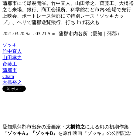
蒲郡市にて爆裂開催。竹中直人、山田孝之、齊藤工、大橋裕
之も来場。銀行、商工会議所、科学館など市内8会場で先行
上映会、ボートレース蒲郡にて特別レース「ゾッキカッ
プ」、ヘリで蒲郡遊覧飛行、打ち上げ花火も！
2021.03.20.Sat - 03.21.Sun | 蒲郡市内各所（愛知｜蒲郡）
ゾッキ
竹中直人
山田孝之
斎藤工
蒲郡市
Chara
大橋裕之
愛知県蒲郡市出身の漫画家・
大橋裕之
による幻の初期作集
『
ゾッキA』『ゾッキB』
を原作映画『ゾッキ』の公開記念