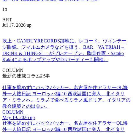
10
ART
Jul 17. 2026 up
吹上・CANBUYRECORDS跡地に、レコード、ヴィンテー
ジ眼鏡、フィルムカメラなどを扱う、BAR「VA TRIAH –
DRINK & THINGS -」がプレオープン。陶芸作家・Satoko
KakoによるポップアップやDJパーティーも開催。
COLUMN
最新の連載コラム記事
仕事を辞めずにバックパッカー。名古屋在住アラサーOL海
外一人旅日記 ヨーロッパ編 10 西欧諸国に突入、北イタリ
ア・ミラノへ。ミラノで食べるミラノ風ドリア、イタリアの
教会建築との出会い。
COLUMN
May 19. 2026 up
仕事を辞めずにバックパッカー。名古屋在住アラサーOL海
外一人旅日記 ヨーロッパ編 10 西欧諸国に突入、北イタリ