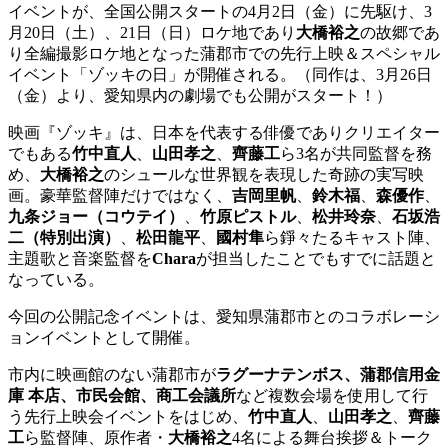
イベントが、全国公開スタートの4月2日（金）に先駆け、3
月20日（土）、21日（日）ロケ地であり
大橋裕之
の故郷であ
り全編撮影ロケ地となった蒲郡市での先行上映＆スペシャル
イベント「ゾッキの日」が開催される。（同作は、3月26日
（金）より、愛知県内の劇場でも公開がスタート！）
映画『ゾッキ』は、日本を代表する俳優でありクリエイター
でもある
竹中直人
、
山田孝之
、
齊藤工
ら3名が共同監督を務
め、
大橋裕之
のシュールな世界観を表現した奇跡の実写映
画。豪華監督陣だけではなく、
吉岡里帆
、
鈴木福
、
森優作
、
九条ジョー（コウテイ）
、
竹原ピストル
、
松井玲奈
、
石坂浩
二（特別出演）
、
松田龍平
、
國村隼
ら錚々たるキャスト陣、
主題歌と音楽監督を
Chara
が担当したことでもすでに話題と
なっている。
今回の公開記念イベントは、愛知県蒲郡市とのコラボレーシ
ョンイベントとして開催。
市内に映画館のない蒲郡市が
ラグーナテンボス、蒲郡信用金
庫 本店、市民会館、商工会議所
など複数会場を使用して行
う先行上映会イベントをはじめ、
竹中直人
、
山田孝之
、
齊藤
工
ら監督陣、原作者・
大橋裕之
4名による舞台挨拶＆トーク