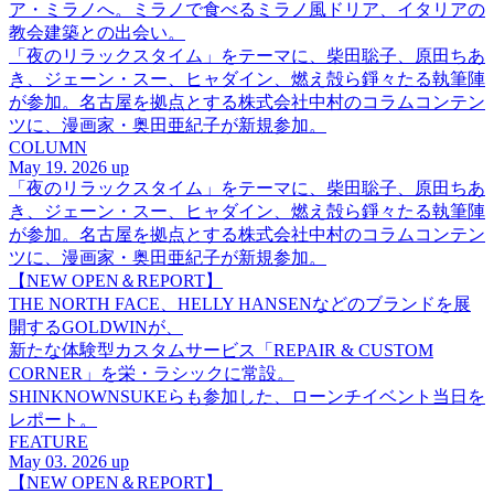
ア・ミラノへ。ミラノで食べるミラノ風ドリア、イタリアの
教会建築との出会い。
「夜のリラックスタイム」をテーマに、柴田聡子、原田ちあ
き、ジェーン・スー、ヒャダイン、燃え殻ら錚々たる執筆陣
が参加。名古屋を拠点とする株式会社中村のコラムコンテン
ツに、漫画家・奥田亜紀子が新規参加。
COLUMN
May 19. 2026 up
「夜のリラックスタイム」をテーマに、柴田聡子、原田ちあ
き、ジェーン・スー、ヒャダイン、燃え殻ら錚々たる執筆陣
が参加。名古屋を拠点とする株式会社中村のコラムコンテン
ツに、漫画家・奥田亜紀子が新規参加。
【NEW OPEN＆REPORT】
THE NORTH FACE、HELLY HANSENなどのブランドを展
開するGOLDWINが、
新たな体験型カスタムサービス「REPAIR & CUSTOM
CORNER」を栄・ラシックに常設。
SHINKNOWNSUKEらも参加した、ローンチイベント当日を
レポート。
FEATURE
May 03. 2026 up
【NEW OPEN＆REPORT】