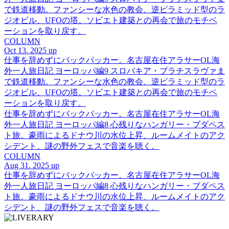
で鉄道移動。ファンシーな水色の教会、逆ピラミッド型のラ
ジオビル、UFOの塔。ソビエト建築との再会で旅のモチベ
ーションを取り戻す。
COLUMN
Oct 13. 2025 up
仕事を辞めずにバックパッカー。名古屋在住アラサーOL海
外一人旅日記 ヨーロッパ編9 スロバキア・ブラチスラヴァま
で鉄道移動。ファンシーな水色の教会、逆ピラミッド型のラ
ジオビル、UFOの塔。ソビエト建築との再会で旅のモチベ
ーションを取り戻す。
仕事を辞めずにバックパッカー。名古屋在住アラサーOL海
外一人旅日記 ヨーロッパ編8 心残りなハンガリー・ブダペス
ト旅。豪雨によるドナウ川の水位上昇、ルームメイトのアク
シデント、謎の野外フェスで音楽を聴く。
COLUMN
Aug 31. 2025 up
仕事を辞めずにバックパッカー。名古屋在住アラサーOL海
外一人旅日記 ヨーロッパ編8 心残りなハンガリー・ブダペス
ト旅。豪雨によるドナウ川の水位上昇、ルームメイトのアク
シデント、謎の野外フェスで音楽を聴く。