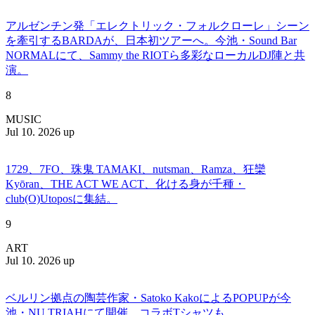
アルゼンチン発「エレクトリック・フォルクローレ」シーン
を牽引するBARDAが、日本初ツアーへ。今池・Sound Bar
NORMALにて、Sammy the RIOTら多彩なローカルDJ陣と共
演。
8
MUSIC
Jul 10. 2026 up
1729、7FO、珠鬼 TAMAKI、nutsman、Ramza、狂欒
Kyōran、THE ACT WE ACT、化ける身が千種・
club(O)Utoposに集結。
9
ART
Jul 10. 2026 up
ベルリン拠点の陶芸作家・Satoko KakoによるPOPUPが今
池・NU TRIAHにて開催。コラボTシャツも。