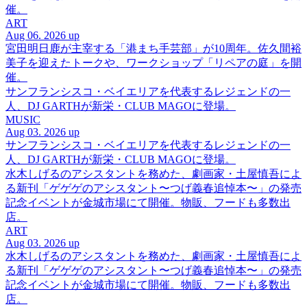
催。
ART
Aug 06. 2026 up
宮田明日鹿が主宰する「港まち手芸部」が10周年。佐久間裕
美子を迎えたトークや、ワークショップ「リペアの庭」を開
催。
サンフランシスコ・ベイエリアを代表するレジェンドの一
人、DJ GARTHが新栄・CLUB MAGOに登場。
MUSIC
Aug 03. 2026 up
サンフランシスコ・ベイエリアを代表するレジェンドの一
人、DJ GARTHが新栄・CLUB MAGOに登場。
水木しげるのアシスタントを務めた、劇画家・土屋慎吾によ
る新刊「ゲゲゲのアシスタント〜つげ義春追悼本〜」の発売
記念イベントが金城市場にて開催。物販、フードも多数出
店。
ART
Aug 03. 2026 up
水木しげるのアシスタントを務めた、劇画家・土屋慎吾によ
る新刊「ゲゲゲのアシスタント〜つげ義春追悼本〜」の発売
記念イベントが金城市場にて開催。物販、フードも多数出
店。