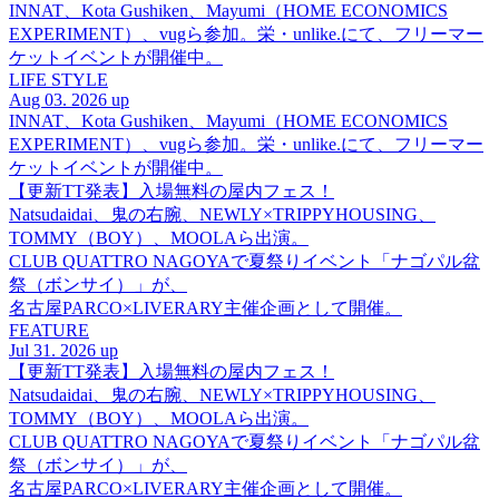
INNAT、Kota Gushiken、Mayumi（HOME ECONOMICS
EXPERIMENT）、vugら参加。栄・unlike.にて、フリーマー
ケットイベントが開催中。
LIFE STYLE
Aug 03. 2026 up
INNAT、Kota Gushiken、Mayumi（HOME ECONOMICS
EXPERIMENT）、vugら参加。栄・unlike.にて、フリーマー
ケットイベントが開催中。
【更新TT発表】入場無料の屋内フェス！
Natsudaidai、鬼の右腕、NEWLY×TRIPPYHOUSING、
TOMMY（BOY）、MOOLAら出演。
CLUB QUATTRO NAGOYAで夏祭りイベント「ナゴパル盆
祭（ボンサイ）」が、
名古屋PARCO×LIVERARY主催企画として開催。
FEATURE
Jul 31. 2026 up
【更新TT発表】入場無料の屋内フェス！
Natsudaidai、鬼の右腕、NEWLY×TRIPPYHOUSING、
TOMMY（BOY）、MOOLAら出演。
CLUB QUATTRO NAGOYAで夏祭りイベント「ナゴパル盆
祭（ボンサイ）」が、
名古屋PARCO×LIVERARY主催企画として開催。