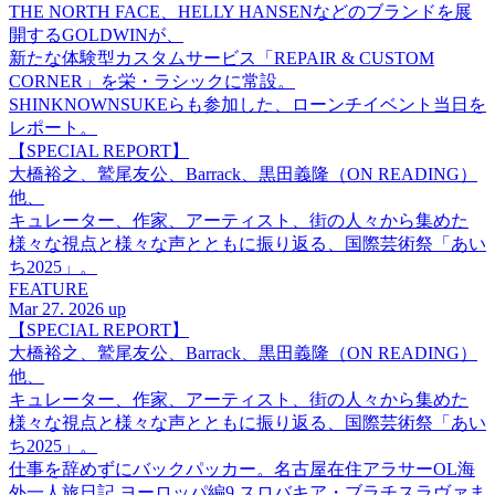
THE NORTH FACE、HELLY HANSENなどのブランドを展
開するGOLDWINが、
新たな体験型カスタムサービス「REPAIR & CUSTOM
CORNER」を栄・ラシックに常設。
SHINKNOWNSUKEらも参加した、ローンチイベント当日を
レポート。
【SPECIAL REPORT】
大橋裕之、鷲尾友公、Barrack、黒田義隆（ON READING）
他、
キュレーター、作家、アーティスト、街の人々から集めた
様々な視点と様々な声とともに振り返る、国際芸術祭「あい
ち2025」。
FEATURE
Mar 27. 2026 up
【SPECIAL REPORT】
大橋裕之、鷲尾友公、Barrack、黒田義隆（ON READING）
他、
キュレーター、作家、アーティスト、街の人々から集めた
様々な視点と様々な声とともに振り返る、国際芸術祭「あい
ち2025」。
仕事を辞めずにバックパッカー。名古屋在住アラサーOL海
外一人旅日記 ヨーロッパ編9 スロバキア・ブラチスラヴァま