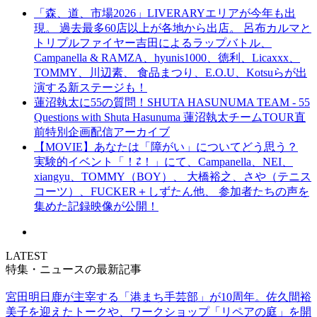
「森、道、市場2026」LIVERARYエリアが今年も出
現。 過去最多60店以上が各地から出店。 呂布カルマと
トリプルファイヤー吉田によるラップバトル、
Campanella & RAMZA、hyunis1000、徳利、Licaxxx、
TOMMY、川辺素、 食品まつり、E.O.U、Kotsuらが出
演する新ステージも！
蓮沼執太に55の質問！SHUTA HASUNUMA TEAM - 55
Questions with Shuta Hasunuma 蓮沼執太チームTOUR直
前特別企画配信アーカイブ
【MOVIE】あなたは「障がい」についてどう思う？
実験的イベント「！⇄！」にて、Campanella、NEI、
xiangyu、TOMMY（BOY）、 大橋裕之、さや（テニス
コーツ）、FUCKER＋しずたん他、 参加者たちの声を
集めた記録映像が公開！
LATEST
特集・ニュースの最新記事
宮田明日鹿が主宰する「港まち手芸部」が10周年。佐久間裕
美子を迎えたトークや、ワークショップ「リペアの庭」を開