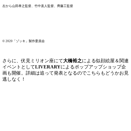
左から山田孝之監督、竹中直人監督、齊藤工監督
©️ 2020「ゾッキ」製作委員会
さらに、伏見ミリオン座にて
大橋裕之
による似顔絵屋＆関連
イベントとして
LIVERARY
によるポップアップショップ企
画も開催。詳細は追って発表となるのでこちらもどうかお見
逃しなく！