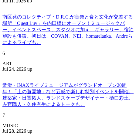
Jul 11. 2026 up
南区発のコレクティブ・D.R.C.が⾳楽と⾷と⽂化が交差する
場所「Quest Luv」を内田橋にオープン！ミュージックバ
ー、イベントスペース、スタジオに加え、ギャラリー、宿泊
施設も併設。初日は、COVAN、NEI、homarelanka、Andreら
によるライブも。
6
ART
Jul 24. 2026 up
常滑・INAXライブミュージアムがグランドオープン20周
年！「土の遊園地」など五感で楽しむ特別イベントを開催。
建築家・日置拓人、ランドスケープデザイナー・樋口彩土、
左官職人・久住有生によるトークも。
7
MUSIC
Jul 28. 2026 up