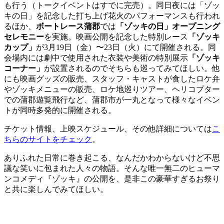
も行う（トークイベントはすでに完売）。同日夜には「ゾッ
キの日」を記念した打ち上げ花火のパフォーマンスも行われ
るほか、
ボートレース蒲郡
では
「ゾッキの日」オープニング
セレモニー
を実施。映画公開を記念した特別レース
「ゾッキ
カップ」
が3月19日（金）〜23日（火）にて開催される。同
会場内には劇中で使用された衣装や美術の特別展示
「ゾッキ
コーナー」
が設置されるのでそちらも巡ってみてほしい。他
にも映画グッズの販売、スタッフ・キャストが食したロケ弁
やゾッキメニューの販売、ロケ地巡りツアー、ヘリコプター
での蒲郡遊覧飛行など、蒲郡市が一丸となって様々なイベン
トが同時多発的に開催される。
チケット情報、上映スケジュール、その他詳細については
こ
ちらのサイトをチェック
。
ありふれた日常に巻き起こる、なんだかわからないけど不思
議な笑いに包まれた人々の物語。そんな唯一無二のヒューマ
ンコメディ『ゾッキ』の公開を、是非この豪華すぎるお祭り
と共に楽しんでみてほしい。