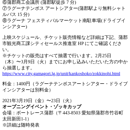
⑥蒲郡商工会議所 (蒲郡駅徒歩 7 分)
⑦ラグーナテンボス アートシアター(蒲郡駅より無料シャト
ルバス 15 分)
⑧ラグーナ フェスティバルマーケット南駐車場(ドライブイ
ンシアター)
上映スケジュール、チケット販売情報など詳細は下記、蒲郡
市観光商工課シティセールス推進室 HP にてご確認くださ
い。
※チケットの販売はすべて抽選で行います。2月25日
（木）〜3月9日（火）までにお申し込みいただいた方の中か
ら抽選します。
https://www.city.gamagori.lg.jp/unit/kankoshoko/zokkinohi.html
料金：1400円（ラグーナテンボスアートシアター・ドライブ
インシアターは別料金）
2021年3月19日（金）〜23日（火）
オープニングイベント・ゾッキカップ
会場：ボートレース蒲郡（〒443-8503 愛知県蒲郡市竹谷町
太田新田1-1）
※詳細は随時発表