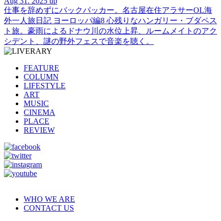
Aug 31. 2025 up
仕事を辞めずにバックパッカー。名古屋在住アラサーOL海
外一人旅日記 ヨーロッパ編8 心残りなハンガリー・ブダペス
ト旅。豪雨によるドナウ川の水位上昇、ルームメイトのアク
シデント、謎の野外フェスで音楽を聴く。
FEATURE
COLUMN
LIFESTYLE
ART
MUSIC
CINEMA
PLACE
REVIEW
WHO WE ARE
CONTACT US