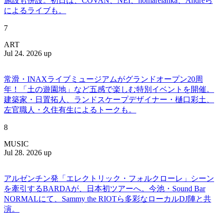
施設も併設。初日は、COVAN、NEI、homarelanka、Andreら
によるライブも。
7
ART
Jul 24. 2026 up
常滑・INAXライブミュージアムがグランドオープン20周
年！「土の遊園地」など五感で楽しむ特別イベントを開催。
建築家・日置拓人、ランドスケープデザイナー・樋口彩土、
左官職人・久住有生によるトークも。
8
MUSIC
Jul 28. 2026 up
アルゼンチン発「エレクトリック・フォルクローレ」シーン
を牽引するBARDAが、日本初ツアーへ。今池・Sound Bar
NORMALにて、Sammy the RIOTら多彩なローカルDJ陣と共
演。