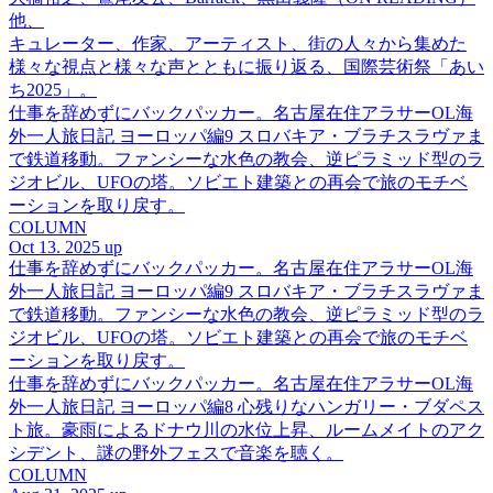
他、
キュレーター、作家、アーティスト、街の人々から集めた
様々な視点と様々な声とともに振り返る、国際芸術祭「あい
ち2025」。
仕事を辞めずにバックパッカー。名古屋在住アラサーOL海
外一人旅日記 ヨーロッパ編9 スロバキア・ブラチスラヴァま
で鉄道移動。ファンシーな水色の教会、逆ピラミッド型のラ
ジオビル、UFOの塔。ソビエト建築との再会で旅のモチベ
ーションを取り戻す。
COLUMN
Oct 13. 2025 up
仕事を辞めずにバックパッカー。名古屋在住アラサーOL海
外一人旅日記 ヨーロッパ編9 スロバキア・ブラチスラヴァま
で鉄道移動。ファンシーな水色の教会、逆ピラミッド型のラ
ジオビル、UFOの塔。ソビエト建築との再会で旅のモチベ
ーションを取り戻す。
仕事を辞めずにバックパッカー。名古屋在住アラサーOL海
外一人旅日記 ヨーロッパ編8 心残りなハンガリー・ブダペス
ト旅。豪雨によるドナウ川の水位上昇、ルームメイトのアク
シデント、謎の野外フェスで音楽を聴く。
COLUMN