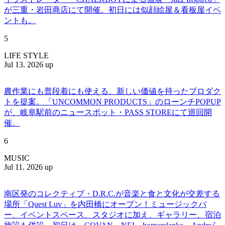
が三重・岩田商店にて開催。初日には似顔絵屋＆看板屋イベ
ントも。
5
LIFE STYLE
Jul 13. 2026 up
農作業にも普段着にも使える、新しい価値を持ったプロダク
トを提案。「UNCOMMON PRODUCTS」のローンチPOPUP
が、岐阜駅前のニュースポット・PASS STOREにて巡回開
催。
6
MUSIC
Jul 11. 2026 up
南区発のコレクティブ・D.R.C.が⾳楽と⾷と⽂化が交差する
場所「Quest Luv」を内田橋にオープン！ミュージックバ
ー、イベントスペース、スタジオに加え、ギャラリー、宿泊