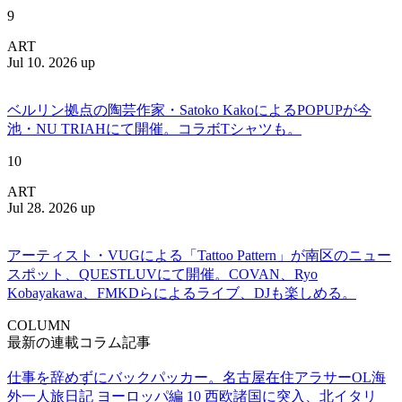
9
ART
Jul 10. 2026 up
ベルリン拠点の陶芸作家・Satoko KakoによるPOPUPが今
池・NU TRIAHにて開催。コラボTシャツも。
10
ART
Jul 28. 2026 up
アーティスト・VUGによる「Tattoo Pattern」が南区のニュー
スポット、QUESTLUVにて開催。COVAN、Ryo
Kobayakawa、FMKDらによるライブ、DJも楽しめる。
COLUMN
最新の連載コラム記事
仕事を辞めずにバックパッカー。名古屋在住アラサーOL海
外一人旅日記 ヨーロッパ編 10 西欧諸国に突入、北イタリ