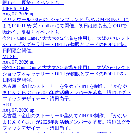
賑わう、夏祭りイベントも。
LIFE STYLE
Aug 07. 2026 up
メリノウール100％のTシャツブランド「ONC MERINO」に
よるPOP UPが栄・unlike.にて開催。初日は飲食出店やDJで
賑わう、夏祭りイベントも。
今池・Cane Caneと大大大の2会場を使用し、大阪のセレクト
ショップ＆ギャラリー・DELIが物販とフードのPOP UPを2
日間限定開催。
MUSIC
Aug 07. 2026 up
今池・Cane Caneと大大大の2会場を使用し、大阪のセレクト
ショップ＆ギャラリー・DELIが物販とフードのPOP UPを2
日間限定開催。
名古屋・金山のストーリーを集めてZINEを制作。「かなや
まじんくらぶ」が2026年度活動メンバーを募集。講師はグラ
フィックデザイナー・溝田尚子。
ART
Aug 07. 2026 up
名古屋・金山のストーリーを集めてZINEを制作。「かなや
まじんくらぶ」が2026年度活動メンバーを募集。講師はグラ
フィックデザイナー・溝田尚子。