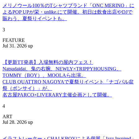
メリノウール100％のTシャツブランド「ONC MERINO」に
よるPOP UPが栄・unlike.にて開催。初日は飲食出店やDJで
賑わう、夏祭りイベントも。
3
FEATURE
Jul 31. 2026 up
【更新TT発表】入場無料の屋内フェス！
Natsudaidai、鬼の右腕、NEWLY×TRIPPYHOUSING、
TOMMY（BOY）、MOOLAら出演。
CLUB QUATTRO NAGOYAで夏祭りイベント「ナゴパル盆
祭（ボンサイ）」が、
名古屋PARCO×LIVERARY主催企画として開催。
4
ART
Jul 28. 2026 up
イラストレーター・CHALKBOYによる個展「Jazz Inspired」