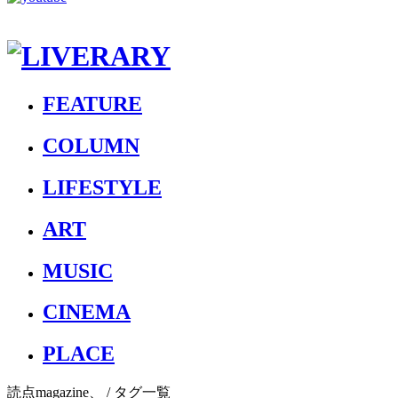
FEATURE
COLUMN
LIFESTYLE
ART
MUSIC
CINEMA
PLACE
読点magazine、
/ タグ一覧