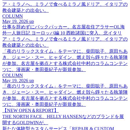
ア・ミラノへ。ミラノで食べるミラノ風ドリア、イタリアの
教会建築との出会い。
COLUMN
May 19. 2026 up
仕事を辞めずにバックパッカー。名古屋在住アラサーOL海
外一人旅日記 ヨーロッパ編 10 西欧諸国に突入、北イタリ
ア・ミラノへ。ミラノで食べるミラノ風ドリア、イタリアの
教会建築との出会い。
「夜のリラックスタイム」をテーマに、柴田聡子、原田ちあ
き、ジェーン・スー、ヒャダイン、燃え殻ら錚々たる執筆陣
が参加。名古屋を拠点とする株式会社中村のコラムコンテン
ツに、漫画家・奥田亜紀子が新規参加。
COLUMN
May 19. 2026 up
「夜のリラックスタイム」をテーマに、柴田聡子、原田ちあ
き、ジェーン・スー、ヒャダイン、燃え殻ら錚々たる執筆陣
が参加。名古屋を拠点とする株式会社中村のコラムコンテン
ツに、漫画家・奥田亜紀子が新規参加。
【NEW OPEN＆REPORT】
THE NORTH FACE、HELLY HANSENなどのブランドを展
開するGOLDWINが、
新たな体験型カスタムサービス「REPAIR & CUSTOM