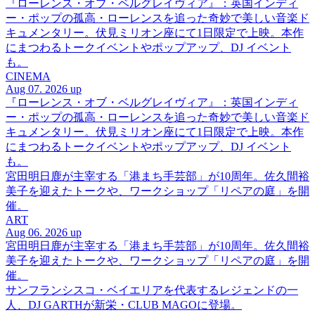
『ローレンス・オブ・ベルグレイヴィア』：英国インディ
ー・ポップの孤高・ローレンスを追った奇妙で美しい音楽ド
キュメンタリー。伏見ミリオン座にて1日限定で上映。本作
にまつわるトークイベントやポップアップ、DJ イベント
も。
CINEMA
Aug 07. 2026 up
『ローレンス・オブ・ベルグレイヴィア』：英国インディ
ー・ポップの孤高・ローレンスを追った奇妙で美しい音楽ド
キュメンタリー。伏見ミリオン座にて1日限定で上映。本作
にまつわるトークイベントやポップアップ、DJ イベント
も。
宮田明日鹿が主宰する「港まち手芸部」が10周年。佐久間裕
美子を迎えたトークや、ワークショップ「リペアの庭」を開
催。
ART
Aug 06. 2026 up
宮田明日鹿が主宰する「港まち手芸部」が10周年。佐久間裕
美子を迎えたトークや、ワークショップ「リペアの庭」を開
催。
サンフランシスコ・ベイエリアを代表するレジェンドの一
人、DJ GARTHが新栄・CLUB MAGOに登場。