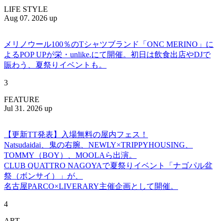
LIFE STYLE
Aug 07. 2026 up
メリノウール100％のTシャツブランド「ONC MERINO」に
よるPOP UPが栄・unlike.にて開催。初日は飲食出店やDJで
賑わう、夏祭りイベントも。
3
FEATURE
Jul 31. 2026 up
【更新TT発表】入場無料の屋内フェス！
Natsudaidai、鬼の右腕、NEWLY×TRIPPYHOUSING、
TOMMY（BOY）、MOOLAら出演。
CLUB QUATTRO NAGOYAで夏祭りイベント「ナゴパル盆
祭（ボンサイ）」が、
名古屋PARCO×LIVERARY主催企画として開催。
4
ART