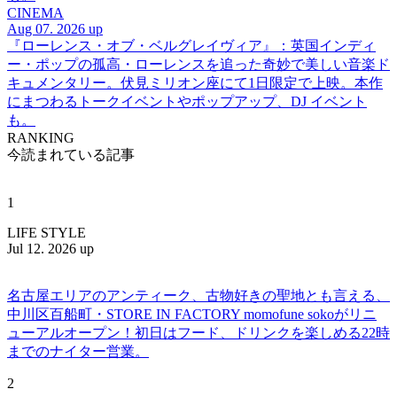
CINEMA
Aug 07. 2026 up
『ローレンス・オブ・ベルグレイヴィア』：英国インディ
ー・ポップの孤高・ローレンスを追った奇妙で美しい音楽ド
キュメンタリー。伏見ミリオン座にて1日限定で上映。本作
にまつわるトークイベントやポップアップ、DJ イベント
も。
RANKING
今読まれている記事
1
LIFE STYLE
Jul 12. 2026 up
名古屋エリアのアンティーク、古物好きの聖地とも言える、
中川区百船町・STORE IN FACTORY momofune sokoがリニ
ューアルオープン！初日はフード、ドリンクを楽しめる22時
までのナイター営業。
2