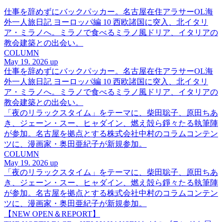
仕事を辞めずにバックパッカー。名古屋在住アラサーOL海
外一人旅日記 ヨーロッパ編 10 西欧諸国に突入、北イタリ
ア・ミラノへ。ミラノで食べるミラノ風ドリア、イタリアの
教会建築との出会い。
COLUMN
May 19. 2026 up
仕事を辞めずにバックパッカー。名古屋在住アラサーOL海
外一人旅日記 ヨーロッパ編 10 西欧諸国に突入、北イタリ
ア・ミラノへ。ミラノで食べるミラノ風ドリア、イタリアの
教会建築との出会い。
「夜のリラックスタイム」をテーマに、柴田聡子、原田ちあ
き、ジェーン・スー、ヒャダイン、燃え殻ら錚々たる執筆陣
が参加。名古屋を拠点とする株式会社中村のコラムコンテン
ツに、漫画家・奥田亜紀子が新規参加。
COLUMN
May 19. 2026 up
「夜のリラックスタイム」をテーマに、柴田聡子、原田ちあ
き、ジェーン・スー、ヒャダイン、燃え殻ら錚々たる執筆陣
が参加。名古屋を拠点とする株式会社中村のコラムコンテン
ツに、漫画家・奥田亜紀子が新規参加。
【NEW OPEN＆REPORT】