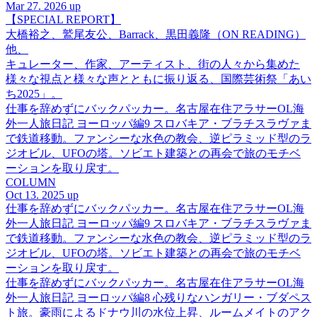
Mar 27. 2026 up
【SPECIAL REPORT】
大橋裕之、鷲尾友公、Barrack、黒田義隆（ON READING）
他、
キュレーター、作家、アーティスト、街の人々から集めた
様々な視点と様々な声とともに振り返る、国際芸術祭「あい
ち2025」。
仕事を辞めずにバックパッカー。名古屋在住アラサーOL海
外一人旅日記 ヨーロッパ編9 スロバキア・ブラチスラヴァま
で鉄道移動。ファンシーな水色の教会、逆ピラミッド型のラ
ジオビル、UFOの塔。ソビエト建築との再会で旅のモチベ
ーションを取り戻す。
COLUMN
Oct 13. 2025 up
仕事を辞めずにバックパッカー。名古屋在住アラサーOL海
外一人旅日記 ヨーロッパ編9 スロバキア・ブラチスラヴァま
で鉄道移動。ファンシーな水色の教会、逆ピラミッド型のラ
ジオビル、UFOの塔。ソビエト建築との再会で旅のモチベ
ーションを取り戻す。
仕事を辞めずにバックパッカー。名古屋在住アラサーOL海
外一人旅日記 ヨーロッパ編8 心残りなハンガリー・ブダペス
ト旅。豪雨によるドナウ川の水位上昇、ルームメイトのアク