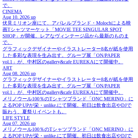
で。
CINEMA
Aug 10. 2026 up
伏見ミリオン座にて、アパレルブランド・Molochによる映
画Tシャツマーケット「MOVIE TEE SINGULAR SPOT
SHOP」が開催。レアなヴィンテージ品から最新のものま
で。
グラフィックデザイナーやイラストレーター8名が紙を使用
した多彩な表現を生み出す。グループ展「ON/PAPER
vol.1」が、中村区のgallery&cafe EUREKAにて開催中。
ART
Aug 08. 2026 up
グラフィックデザイナーやイラストレーター8名が紙を使用
した多彩な表現を生み出す。グループ展「ON/PAPER
vol.1」が、中村区のgallery&cafe EUREKAにて開催中。
メリノウール100％のTシャツブランド「ONC MERINO」に
よるPOP UPが栄・unlike.にて開催。初日は飲食出店やDJで
賑わう、夏祭りイベントも。
LIFE STYLE
Aug 07. 2026 up
メリノウール100％のTシャツブランド「ONC MERINO」に
よるPOP UPが栄・unlike.にて開催。初日は飲食出店やDJで