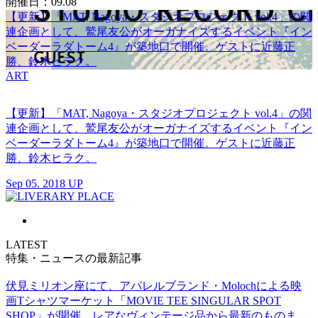
開催日：09.08
【更新】「MAT, Nagoya・スタジオプロジェクト vol.4」の関
連企画として、鷲尾友公がオーガナイズするイベント『イン
ベーダーラダトーム4』が築地口で開催。ゲストに近藤正
勝、鈴木ヒラク。
ART
【更新】「MAT, Nagoya・スタジオプロジェクト vol.4」の関
連企画として、鷲尾友公がオーガナイズするイベント『イン
ベーダーラダトーム4』が築地口で開催。ゲストに近藤正
勝、鈴木ヒラク。
Sep 05. 2018 UP
LATEST
特集・ニュースの最新記事
伏見ミリオン座にて、アパレルブランド・Molochによる映
画Tシャツマーケット「MOVIE TEE SINGULAR SPOT
SHOP」が開催。レアなヴィンテージ品から最新のものま