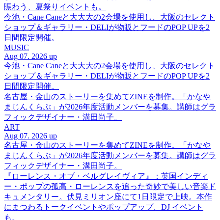
賑わう、夏祭りイベントも。
今池・Cane Caneと大大大の2会場を使用し、大阪のセレクト
ショップ＆ギャラリー・DELIが物販とフードのPOP UPを2
日間限定開催。
MUSIC
Aug 07. 2026 up
今池・Cane Caneと大大大の2会場を使用し、大阪のセレクト
ショップ＆ギャラリー・DELIが物販とフードのPOP UPを2
日間限定開催。
名古屋・金山のストーリーを集めてZINEを制作。「かなや
まじんくらぶ」が2026年度活動メンバーを募集。講師はグラ
フィックデザイナー・溝田尚子。
ART
Aug 07. 2026 up
名古屋・金山のストーリーを集めてZINEを制作。「かなや
まじんくらぶ」が2026年度活動メンバーを募集。講師はグラ
フィックデザイナー・溝田尚子。
『ローレンス・オブ・ベルグレイヴィア』：英国インディ
ー・ポップの孤高・ローレンスを追った奇妙で美しい音楽ド
キュメンタリー。伏見ミリオン座にて1日限定で上映。本作
にまつわるトークイベントやポップアップ、DJ イベント
も。