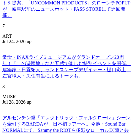
トを提案。「UNCOMMON PRODUCTS」のローンチPOPUP
が、岐阜駅前のニュースポット・PASS STOREにて巡回開
催。
7
ART
Jul 24. 2026 up
常滑・INAXライブミュージアムがグランドオープン20周
年！「土の遊園地」など五感で楽しむ特別イベントを開催。
建築家・日置拓人、ランドスケープデザイナー・樋口彩土、
左官職人・久住有生によるトークも。
8
MUSIC
Jul 28. 2026 up
アルゼンチン発「エレクトリック・フォルクローレ」シーン
を牽引するBARDAが、日本初ツアーへ。今池・Sound Bar
NORMALにて、Sammy the RIOTら多彩なローカルDJ陣と共