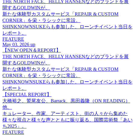
THE NORTH FACE、HELLY HANSENなどのブランドを展
開するGOLDWINが、
新たな体験型カスタムサービス「REPAIR & CUSTOM
CORNER」を栄・ラシックに常設。
SHINKNOWNSUKEらも参加した、ローンチイベント当日を
レポート。
FEATURE
May 03. 2026 up
【NEW OPEN＆REPORT】
THE NORTH FACE、HELLY HANSENなどのブランドを展
開するGOLDWINが、
新たな体験型カスタムサービス「REPAIR & CUSTOM
CORNER」を栄・ラシックに常設。
SHINKNOWNSUKEらも参加した、ローンチイベント当日を
レポート。
【SPECIAL REPORT】
大橋裕之、鷲尾友公、Barrack、黒田義隆（ON READING）
他、
キュレーター、作家、アーティスト、街の人々から集めた
様々な視点と様々な声とともに振り返る、国際芸術祭「あい
ち2025」。
FEATURE