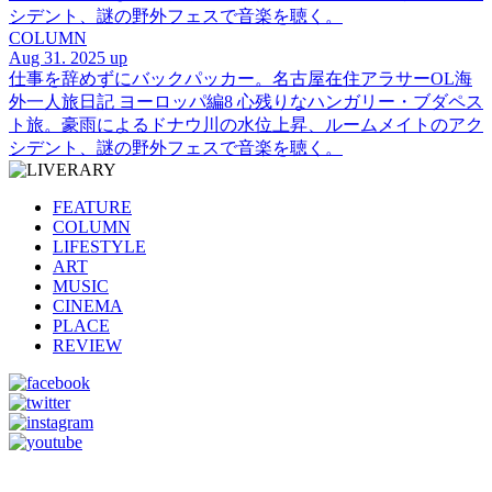
シデント、謎の野外フェスで音楽を聴く。
COLUMN
Aug 31. 2025 up
仕事を辞めずにバックパッカー。名古屋在住アラサーOL海
外一人旅日記 ヨーロッパ編8 心残りなハンガリー・ブダペス
ト旅。豪雨によるドナウ川の水位上昇、ルームメイトのアク
シデント、謎の野外フェスで音楽を聴く。
FEATURE
COLUMN
LIFESTYLE
ART
MUSIC
CINEMA
PLACE
REVIEW