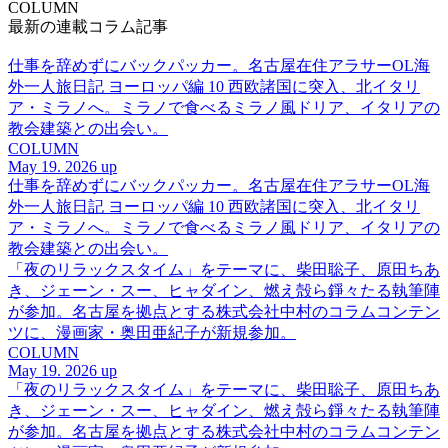
COLUMN
最新の連載コラム記事
仕事を辞めずにバックパッカー。名古屋在住アラサーOL海
外一人旅日記 ヨーロッパ編 10 西欧諸国に突入、北イタリ
ア・ミラノへ。ミラノで食べるミラノ風ドリア、イタリアの
教会建築との出会い。
COLUMN
May 19. 2026 up
仕事を辞めずにバックパッカー。名古屋在住アラサーOL海
外一人旅日記 ヨーロッパ編 10 西欧諸国に突入、北イタリ
ア・ミラノへ。ミラノで食べるミラノ風ドリア、イタリアの
教会建築との出会い。
「夜のリラックスタイム」をテーマに、柴田聡子、原田ちあ
き、ジェーン・スー、ヒャダイン、燃え殻ら錚々たる執筆陣
が参加。名古屋を拠点とする株式会社中村のコラムコンテン
ツに、漫画家・奥田亜紀子が新規参加。
COLUMN
May 19. 2026 up
「夜のリラックスタイム」をテーマに、柴田聡子、原田ちあ
き、ジェーン・スー、ヒャダイン、燃え殻ら錚々たる執筆陣
が参加。名古屋を拠点とする株式会社中村のコラムコンテン