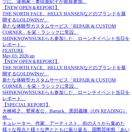
ツに、漫画家・奥田亜紀子が新規参加。
【NEW OPEN＆REPORT】
THE NORTH FACE、HELLY HANSENなどのブランドを展
開するGOLDWINが、
新たな体験型カスタムサービス「REPAIR & CUSTOM
CORNER」を栄・ラシックに常設。
SHINKNOWNSUKEらも参加した、ローンチイベント当日を
レポート。
FEATURE
May 03. 2026 up
【NEW OPEN＆REPORT】
THE NORTH FACE、HELLY HANSENなどのブランドを展
開するGOLDWINが、
新たな体験型カスタムサービス「REPAIR & CUSTOM
CORNER」を栄・ラシックに常設。
SHINKNOWNSUKEらも参加した、ローンチイベント当日を
レポート。
【SPECIAL REPORT】
大橋裕之、鷲尾友公、Barrack、黒田義隆（ON READING）
他、
キュレーター、作家、アーティスト、街の人々から集めた
様々な視点と様々な声とともに振り返る、国際芸術祭「あい