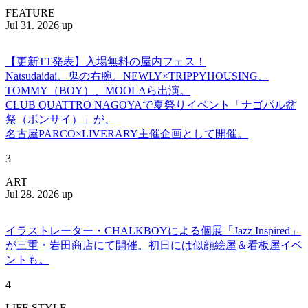
FEATURE
Jul 31. 2026 up
【更新TT発表】入場無料の屋内フェス！
Natsudaidai、鬼の右腕、NEWLY×TRIPPYHOUSING、
TOMMY（BOY）、MOOLAら出演。
CLUB QUATTRO NAGOYAで夏祭りイベント「ナゴパル盆
祭（ボンサイ）」が、
名古屋PARCO×LIVERARY主催企画として開催。
3
ART
Jul 28. 2026 up
イラストレーター・CHALKBOYによる個展「Jazz Inspired」
が三重・岩田商店にて開催。初日には似顔絵屋＆看板屋イベ
ントも。
4
LIFE STYLE