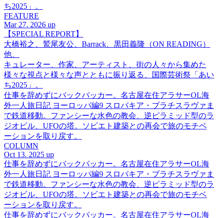
ち2025」。
FEATURE
Mar 27. 2026 up
【SPECIAL REPORT】
大橋裕之、鷲尾友公、Barrack、黒田義隆（ON READING）
他、
キュレーター、作家、アーティスト、街の人々から集めた
様々な視点と様々な声とともに振り返る、国際芸術祭「あい
ち2025」。
仕事を辞めずにバックパッカー。名古屋在住アラサーOL海
外一人旅日記 ヨーロッパ編9 スロバキア・ブラチスラヴァま
で鉄道移動。ファンシーな水色の教会、逆ピラミッド型のラ
ジオビル、UFOの塔。ソビエト建築との再会で旅のモチベ
ーションを取り戻す。
COLUMN
Oct 13. 2025 up
仕事を辞めずにバックパッカー。名古屋在住アラサーOL海
外一人旅日記 ヨーロッパ編9 スロバキア・ブラチスラヴァま
で鉄道移動。ファンシーな水色の教会、逆ピラミッド型のラ
ジオビル、UFOの塔。ソビエト建築との再会で旅のモチベ
ーションを取り戻す。
仕事を辞めずにバックパッカー。名古屋在住アラサーOL海