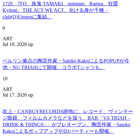
1729、7FO、珠鬼 TAMAKI、nutsman、Ramza、狂欒
Kyōran、THE ACT WE ACT、化ける身が千種・
club(O)Utoposに集結。
9
ART
Jul 10. 2026 up
ベルリン拠点の陶芸作家・Satoko KakoによるPOPUPが今
池・NU TRIAHにて開催。コラボTシャツも。
10
ART
Jul 17. 2026 up
吹上・CANBUYRECORDS跡地に、レコード、ヴィンテー
ジ眼鏡、フィルムカメラなどを扱う、BAR「VA TRIAH –
DRINK & THINGS -」がプレオープン。陶芸作家・Satoko
KakoによるポップアップやDJパーティーも開催。