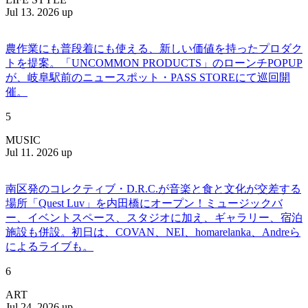
Jul 13. 2026 up
農作業にも普段着にも使える、新しい価値を持ったプロダク
トを提案。「UNCOMMON PRODUCTS」のローンチPOPUP
が、岐阜駅前のニュースポット・PASS STOREにて巡回開
催。
5
MUSIC
Jul 11. 2026 up
南区発のコレクティブ・D.R.C.が⾳楽と⾷と⽂化が交差する
場所「Quest Luv」を内田橋にオープン！ミュージックバ
ー、イベントスペース、スタジオに加え、ギャラリー、宿泊
施設も併設。初日は、COVAN、NEI、homarelanka、Andreら
によるライブも。
6
ART
Jul 24. 2026 up