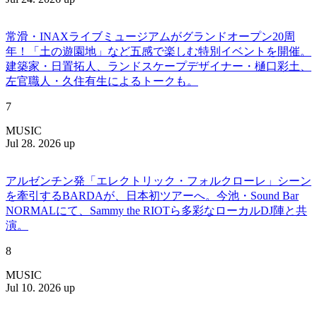
常滑・INAXライブミュージアムがグランドオープン20周
年！「土の遊園地」など五感で楽しむ特別イベントを開催。
建築家・日置拓人、ランドスケープデザイナー・樋口彩土、
左官職人・久住有生によるトークも。
7
MUSIC
Jul 28. 2026 up
アルゼンチン発「エレクトリック・フォルクローレ」シーン
を牽引するBARDAが、日本初ツアーへ。今池・Sound Bar
NORMALにて、Sammy the RIOTら多彩なローカルDJ陣と共
演。
8
MUSIC
Jul 10. 2026 up