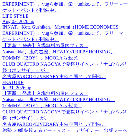
EXPERIMENT）、vugら参加。栄・unlike.にて、フリーマー
ケットイベントが開催中。
LIFE STYLE
Aug 03. 2026 up
INNAT、Kota Gushiken、Mayumi（HOME ECONOMICS
EXPERIMENT）、vugら参加。栄・unlike.にて、フリーマー
ケットイベントが開催中。
【更新TT発表】入場無料の屋内フェス！
Natsudaidai、鬼の右腕、NEWLY×TRIPPYHOUSING、
TOMMY（BOY）、MOOLAら出演。
CLUB QUATTRO NAGOYAで夏祭りイベント「ナゴパル盆
祭（ボンサイ）」が、
名古屋PARCO×LIVERARY主催企画として開催。
FEATURE
Jul 31. 2026 up
【更新TT発表】入場無料の屋内フェス！
Natsudaidai、鬼の右腕、NEWLY×TRIPPYHOUSING、
TOMMY（BOY）、MOOLAら出演。
CLUB QUATTRO NAGOYAで夏祭りイベント「ナゴパル盆
祭（ボンサイ）」が、
名古屋PARCO×LIVERARY主催企画として開催。
総勢130組を超えるアーティスト、デザイナー、出版レーベ