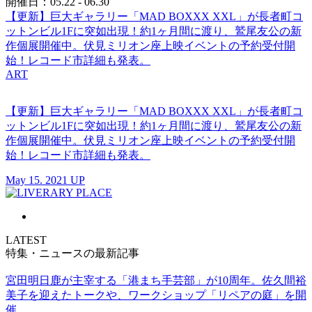
開催日：05.22 - 06.30
【更新】巨大ギャラリー「MAD BOXXX XXL」が長者町コ
ットンビル1Fに突如出現！約1ヶ月間に渡り、鷲尾友公の新
作個展開催中。伏見ミリオン座上映イベントの予約受付開
始！レコード市詳細も発表。
ART
【更新】巨大ギャラリー「MAD BOXXX XXL」が長者町コ
ットンビル1Fに突如出現！約1ヶ月間に渡り、鷲尾友公の新
作個展開催中。伏見ミリオン座上映イベントの予約受付開
始！レコード市詳細も発表。
May 15. 2021 UP
LATEST
特集・ニュースの最新記事
宮田明日鹿が主宰する「港まち手芸部」が10周年。佐久間裕
美子を迎えたトークや、ワークショップ「リペアの庭」を開
催。