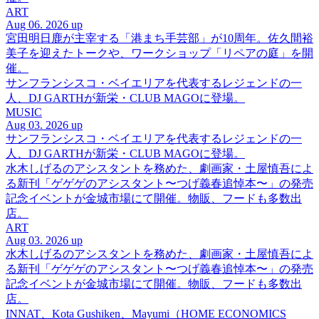
ART
Aug 06. 2026 up
宮田明日鹿が主宰する「港まち手芸部」が10周年。佐久間裕
美子を迎えたトークや、ワークショップ「リペアの庭」を開
催。
サンフランシスコ・ベイエリアを代表するレジェンドの一
人、DJ GARTHが新栄・CLUB MAGOに登場。
MUSIC
Aug 03. 2026 up
サンフランシスコ・ベイエリアを代表するレジェンドの一
人、DJ GARTHが新栄・CLUB MAGOに登場。
水木しげるのアシスタントを務めた、劇画家・土屋慎吾によ
る新刊「ゲゲゲのアシスタント〜つげ義春追悼本〜」の発売
記念イベントが金城市場にて開催。物販、フードも多数出
店。
ART
Aug 03. 2026 up
水木しげるのアシスタントを務めた、劇画家・土屋慎吾によ
る新刊「ゲゲゲのアシスタント〜つげ義春追悼本〜」の発売
記念イベントが金城市場にて開催。物販、フードも多数出
店。
INNAT、Kota Gushiken、Mayumi（HOME ECONOMICS